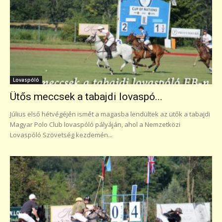
Lovaspóló
Ütős meccsek a tabajdi lovaspó...
Július első hétvégéjén ismét a magasba lendültek az ütők a tabajdi
Magyar Polo Club lovaspóló pályáján, ahol a Nemzetközi
Lovaspóló Szövetség kezdemén...