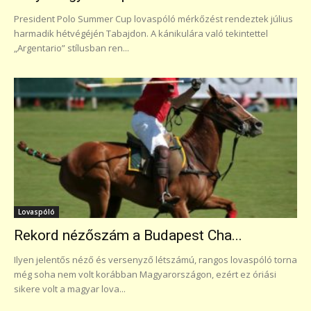
President Polo Summer Cup lovaspóló mérkőzést rendeztek július
harmadik hétvégéjén Tabajdon. A kánikulára való tekintettel
„Argentario” stílusban ren...
Lovaspóló
Rekord nézőszám a Budapest Cha...
Ilyen jelentős néző és versenyző létszámú, rangos lovaspóló torna
még soha nem volt korábban Magyarországon, ezért ez óriási
sikere volt a magyar lova...