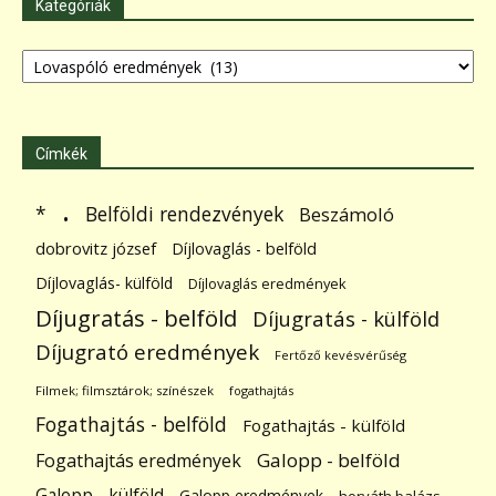
Kategóriák
Kategóriák
Címkék
.
Belföldi rendezvények
*
Beszámoló
dobrovitz józsef
Díjlovaglás - belföld
Díjlovaglás- külföld
Díjlovaglás eredmények
Díjugratás - belföld
Díjugratás - külföld
Díjugrató eredmények
Fertőző kevésvérűség
Filmek; filmsztárok; színészek
fogathajtás
Fogathajtás - belföld
Fogathajtás - külföld
Galopp - belföld
Fogathajtás eredmények
Galopp - külföld
Galopp eredmények