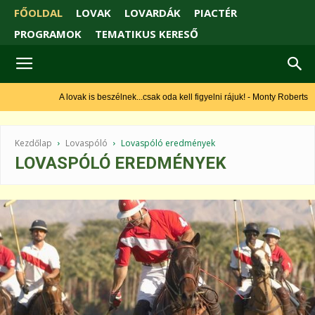
FŐOLDAL
LOVAK
LOVARDÁK
PIACTÉR
PROGRAMOK
TEMATIKUS KERESŐ
A lovak is beszélnek...csak oda kell figyelni rájuk! - Monty Roberts
Kezdőlap
Lovaspóló
Lovaspóló eredmények
LOVASPÓLÓ EREDMÉNYEK