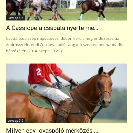
Lovaspóló
A Cassiopeia csapata nyerte me...
Csodálatos szép napsütéses időben került megrendezésre az
Andrássy-Herendi Cup lovaspóló rangadó szeptember harmadik
hétvégéjén (2014. szept. 19-21.) ...
Lovaspóló
Milyen egy lovaspóló mérkőzés ...