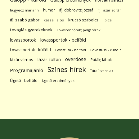
horváth balázs
humor
ifj. dobrovitz józsef
hugyecz mariann
ifj. lázár zoltán
ifj. szabó gábor
krucsó szabolcs
kassai lajos
lipicai
Lovaglás gyerekeknek
Lovasrendőrök; polgárőrök
lovassportok
lovassportok - belföld
Lovassportok - külföld
Lovastusa - belföld
Lovastusa - külföld
overdose
lázár zoltán
lázár vilmos
Paták; lábak
Színes hírek
Programajánló
Túraútvonalak
Ügető - belföld
Ügető eredmények