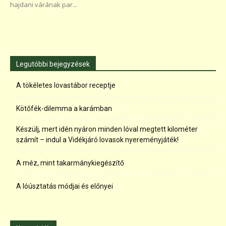
hajdani várának par...
Legutóbbi bejegyzések
A tökéletes lovastábor receptje
Kötőfék-dilemma a karámban
Készülj, mert idén nyáron minden lóval megtett kilométer
számít – indul a Vidékjáró lovasok nyereményjáték!
A méz, mint takarmánykiegészítő
A lóúsztatás módjai és előnyei