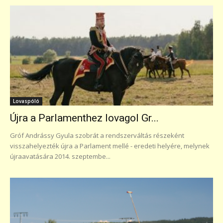
Lovaspóló
Újra a Parlamenthez lovagol Gr...
Gróf Andrássy Gyula szobrát a rendszerváltás részeként
visszahelyezték újra a Parlament mellé - eredeti helyére, melynek
újraavatására 2014. szeptembe...