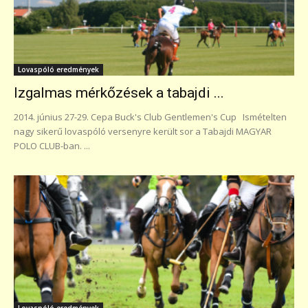
Lovaspóló eredmények
Izgalmas mérkőzések a tabajdi ...
2014. június 27-29. Cepa Buck's Club Gentlemen's Cup Ismételten
nagy sikerű lovaspóló versenyre került sor a Tabajdi MAGYAR
POLO CLUB-ban. ...
Lovaspóló eredmények