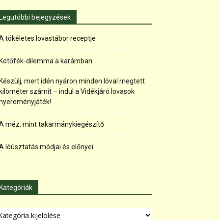
Legutóbbi bejegyzések
A tökéletes lovastábor receptje
Kötőfék-dilemma a karámban
Készülj, mert idén nyáron minden lóval megtett
kilométer számít – indul a Vidékjáró lovasok
nyereményjáték!
A méz, mint takarmánykiegészítő
A lóúsztatás módjai és előnyei
Kategóriák
tegóriák