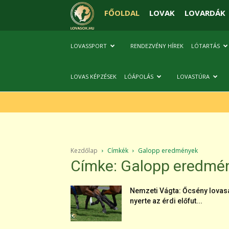
FŐOLDAL
LOVAK
LOVARDÁK
LOVASSPORT
RENDEZVÉNY HÍREK
LÓTARTÁS
LOVAS KÉPZÉSEK
LÓÁPOLÁS
LOVASTÚRA
Kezdőlap
Címkék
Galopp eredmények
Címke: Galopp eredmé
Nemzeti Vágta: Őcsény lovas
nyerte az érdi előfut...