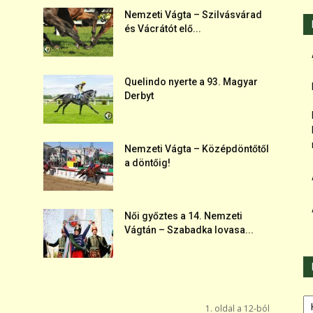
Nemzeti Vágta – Szilvásvárad
és Vácrátót elő...
Quelindo nyerte a 93. Magyar
Derbyt
Nemzeti Vágta – Középdöntőtől
a döntőig!
Női győztes a 14. Nemzeti
Vágtán – Szabadka lovasa...
Ka
1. oldal a 12-ból