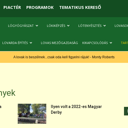
PIACTÉR
PROGRAMOK
TEMATIKUS KERESŐ
LÓGYÓGYÁSZAT
LÓKIKÉPZÉS
LÓTENYÉSZTÉS
LOVASO
LOVARDA ÉPÍTÉS
LOVAS MEZŐGAZDASÁG
KIKAPCSOLÓDÁS
TAR
A lovak is beszélnek...csak oda kell figyelni rájuk! - Monty Roberts
nyek
a
Ilyen volt a 2022-es Magyar
Derby