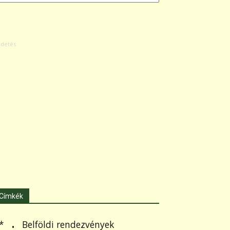
Címkék
.
Belföldi rendezvények
*