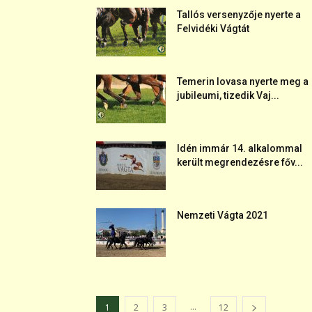
Tallós versenyzője nyerte a
Felvidéki Vágtát
Temerin lovasa nyerte meg a
jubileumi, tizedik Vaj...
Idén immár 14. alkalommal
került megrendezésre főv...
Nemzeti Vágta 2021
...
1
2
3
12