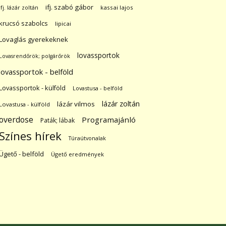
ifj. szabó gábor
ifj. lázár zoltán
kassai lajos
krucsó szabolcs
lipicai
Lovaglás gyerekeknek
lovassportok
Lovasrendőrök; polgárőrök
lovassportok - belföld
Lovassportok - külföld
Lovastusa - belföld
lázár zoltán
lázár vilmos
Lovastusa - külföld
overdose
Programajánló
Paták; lábak
Színes hírek
Túraútvonalak
Ügető - belföld
Ügető eredmények