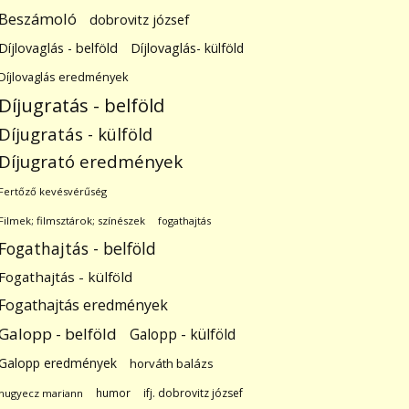
Beszámoló
dobrovitz józsef
Díjlovaglás - belföld
Díjlovaglás- külföld
Díjlovaglás eredmények
Díjugratás - belföld
Díjugratás - külföld
Díjugrató eredmények
Fertőző kevésvérűség
Filmek; filmsztárok; színészek
fogathajtás
Fogathajtás - belföld
Fogathajtás - külföld
Fogathajtás eredmények
Galopp - belföld
Galopp - külföld
Galopp eredmények
horváth balázs
humor
ifj. dobrovitz józsef
hugyecz mariann