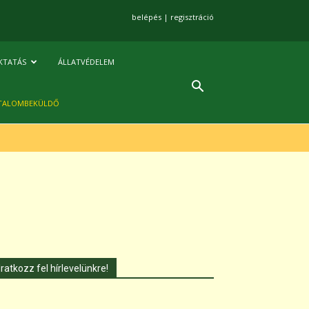
belépés
|
regisztráció
KTATÁS
ÁLLATVÉDELEM
TALOMBEKÜLDŐ
Iratkozz fel hírlevelünkre!