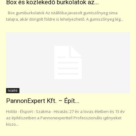
Box és közlekedő burkolatok az...
Box gumiburkolatok Az istállóba javasolt gumiszőnyeg sima
talajra, akár döngölt földre is lehelyezhető. A gumiszőnyeg lég...
Istálló
PannonExpert Kft. – Épít...
Hobbi - Élsport - Szakma - Hivatás: 27 év a lovas életben és 15 év
az építészetben a Pannonexperttel! Professzionális igényeket
kiszo...