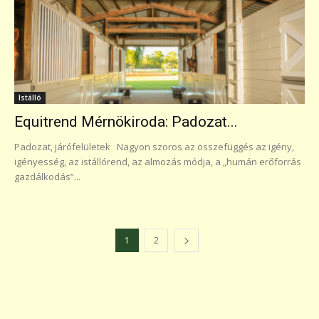
Istálló
Equitrend Mérnökiroda: Padozat...
Padozat, járófelületek Nagyon szoros az összefüggés az igény,
igényesség, az istállórend, az almozás módja, a „humán erőforrás
gazdálkodás”...
1
2