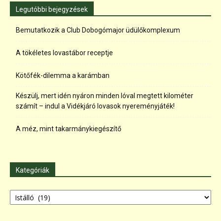
Legutóbbi bejegyzések
Bemutatkozik a Club Dobogómajor üdülőkomplexum
A tökéletes lovastábor receptje
Kötőfék-dilemma a karámban
Készülj, mert idén nyáron minden lóval megtett kilométer
számít – indul a Vidékjáró lovasok nyereményjáték!
A méz, mint takarmánykiegészítő
Kategóriák
Kategóriák