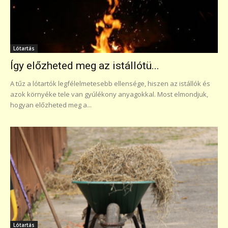
Lótartás
Így előzheted meg az istállótü...
A tűz a lótartók legfélelmetesebb ellensége, hiszen az istállók és
azok környéke tele van gyúlékony anyagokkal. Most elmondjuk,
hogyan előzheted meg a...
Lótartás