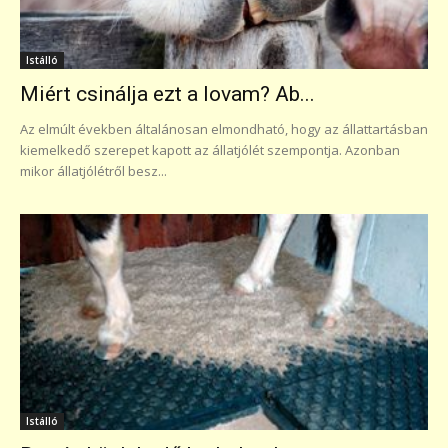
Istálló
Miért csinálja ezt a lovam? Ab...
Az elmúlt években általánosan elmondható, hogy az állattartásban
kiemelkedő szerepet kapott az állatjólét szempontja. Azonban
mikor állatjólétről besz...
Istálló