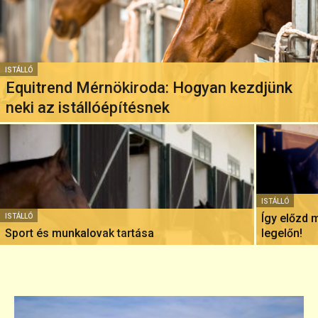
ISTÁLLÓ
Equitrend Mérnökiroda: Hogyan kezdjünk
neki az istállóépítésnek
ISTÁLLÓ
Így előzd 
ISTÁLLÓ
Sport és munkalovak tartása
legelőn!