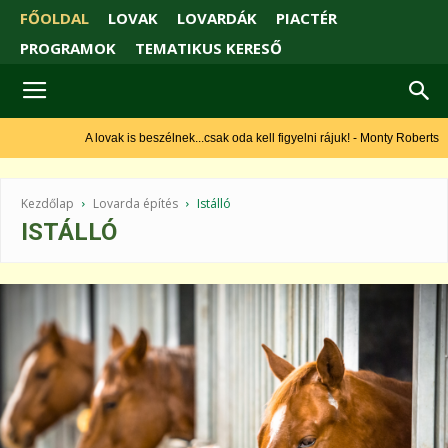
FŐOLDAL
LOVAK
LOVARDÁK
PIACTÉR
PROGRAMOK
TEMATIKUS KERESŐ
A lovak is beszélnek...csak oda kell figyelni rájuk! - Monty Roberts
Kezdőlap
Lovarda építés
Istálló
ISTÁLLÓ