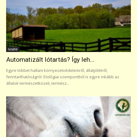
Istálló
Automatizált lótartás? Így leh...
Egyre többet hallani környezetvédelemről, állatjólétről,
fenntarthatóságról. Etológiai szempontból is egyre inkább az
állatok természetközeli, termész...