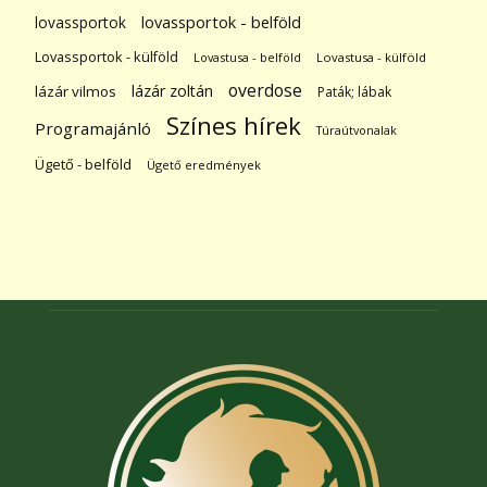
lovassportok
lovassportok - belföld
Lovassportok - külföld
Lovastusa - belföld
Lovastusa - külföld
overdose
lázár zoltán
lázár vilmos
Paták; lábak
Színes hírek
Programajánló
Túraútvonalak
Ügető - belföld
Ügető eredmények