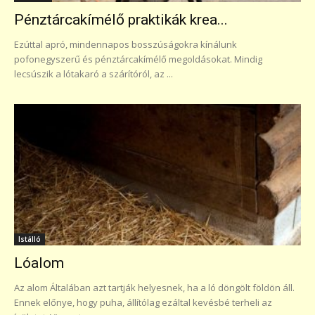
Pénztárcakímélő praktikák krea...
Ezúttal apró, mindennapos bosszúságokra kínálunk
pofonegyszerű és pénztárcakímélő megoldásokat. Mindig
lecsúszik a lótakaró a szárítóról, az ...
Istálló
Lóalom
Az alom Általában azt tartják helyesnek, ha a ló döngölt földön áll.
Ennek előnye, hogy puha, állítólag ezáltal kevésbé terheli az