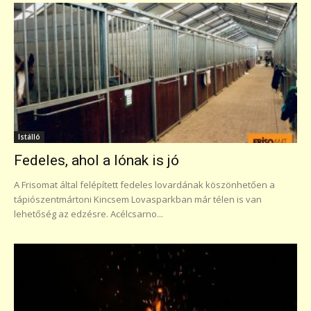
Istálló
Fedeles, ahol a lónak is jó
A Frisomat által felépített fedeles lovardának köszönhetően a
tápiószentmártoni Kincsem Lovasparkban már télen is van
lehetőség az edzésre. Acélcsarno...