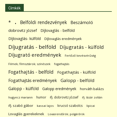
Címkék
.
Belföldi rendezvények
*
Beszámoló
dobrovitz józsef
Díjlovaglás - belföld
Díjlovaglás- külföld
Díjlovaglás eredmények
Díjugratás - belföld
Díjugratás - külföld
Díjugrató eredmények
Fertőző kevésvérűség
Filmek; filmsztárok; színészek
fogathajtás
Fogathajtás - belföld
Fogathajtás - külföld
Galopp - belföld
Fogathajtás eredmények
Galopp - külföld
Galopp eredmények
horváth balázs
humor
ifj. dobrovitz józsef
hugyecz mariann
ifj. lázár zoltán
ifj. szabó gábor
krucsó szabolcs
kassai lajos
lipicai
Lovaglás gyerekeknek
Lovasrendőrök; polgárőrök