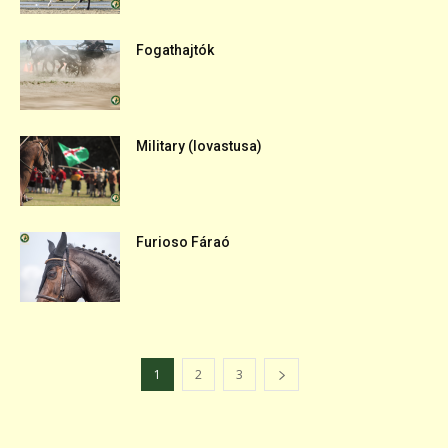
Fogathajtók
Military (lovastusa)
Furioso Fáraó
1
2
3