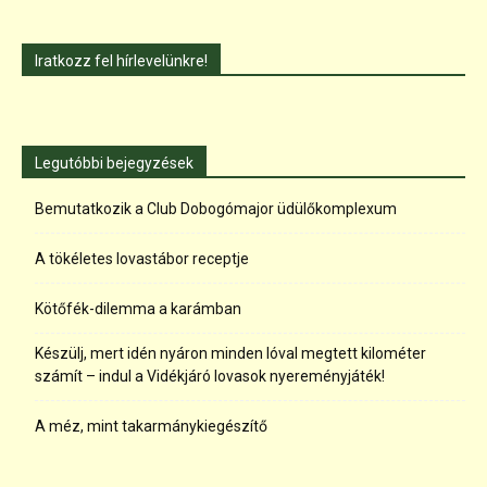
Iratkozz fel hírlevelünkre!
Legutóbbi bejegyzések
Bemutatkozik a Club Dobogómajor üdülőkomplexum
A tökéletes lovastábor receptje
Kötőfék-dilemma a karámban
Készülj, mert idén nyáron minden lóval megtett kilométer
számít – indul a Vidékjáró lovasok nyereményjáték!
A méz, mint takarmánykiegészítő