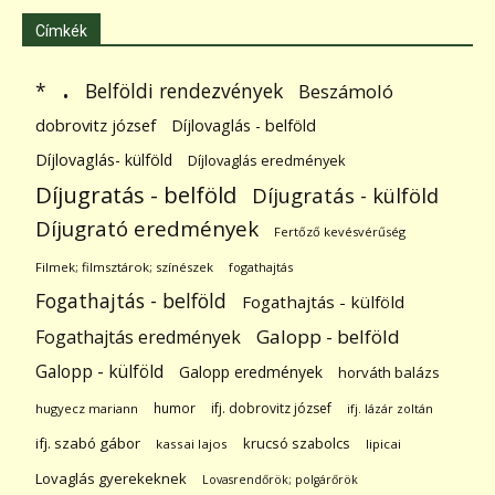
Címkék
.
Belföldi rendezvények
*
Beszámoló
dobrovitz józsef
Díjlovaglás - belföld
Díjlovaglás- külföld
Díjlovaglás eredmények
Díjugratás - belföld
Díjugratás - külföld
Díjugrató eredmények
Fertőző kevésvérűség
Filmek; filmsztárok; színészek
fogathajtás
Fogathajtás - belföld
Fogathajtás - külföld
Galopp - belföld
Fogathajtás eredmények
Galopp - külföld
Galopp eredmények
horváth balázs
humor
ifj. dobrovitz józsef
hugyecz mariann
ifj. lázár zoltán
ifj. szabó gábor
krucsó szabolcs
kassai lajos
lipicai
Lovaglás gyerekeknek
Lovasrendőrök; polgárőrök