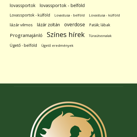
lovassportok
lovassportok - belföld
Lovassportok - külföld
Lovastusa - belföld
Lovastusa - külföld
overdose
lázár zoltán
lázár vilmos
Paták; lábak
Színes hírek
Programajánló
Túraútvonalak
Ügető - belföld
Ügető eredmények