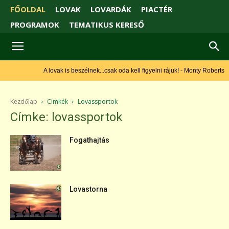
FŐOLDAL
LOVAK
LOVARDÁK
PIACTÉR
PROGRAMOK
TEMATIKUS KERESŐ
A lovak is beszélnek...csak oda kell figyelni rájuk! - Monty Roberts
Kezdőlap
Címkék
Lovassportok
Címke: lovassportok
Fogathajtás
Lovastorna