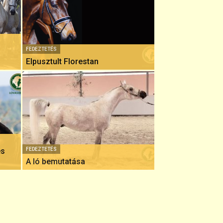
FEDEZTETÉS
Elpusztult Florestan
és
FEDEZTETÉS
A ló bemutatása