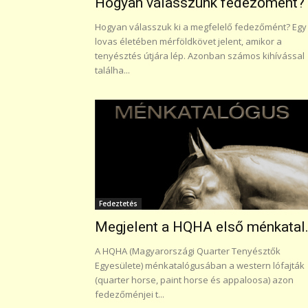
Hogyan válasszunk fedezőmént?
Hogyan válasszuk ki a megfelelő fedezőmént? Egy
lovas életében mérföldkövet jelent, amikor a
tenyésztés útjára lép. Azonban számos kihívással
találha...
Fedeztetés
Megjelent a HQHA első ménkatal.
A HQHA (Magyarországi Quarter Tenyésztők
Egyesülete) ménkatalógusában a western lófajták
(quarter horse, paint horse és appaloosa) azon
fedezőménjei t...