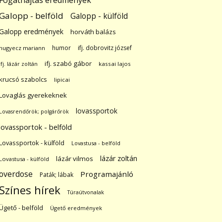
Fogathajtás eredmények
Galopp - belföld
Galopp - külföld
Galopp eredmények
horváth balázs
humor
ifj. dobrovitz józsef
hugyecz mariann
ifj. szabó gábor
ifj. lázár zoltán
kassai lajos
krucsó szabolcs
lipicai
Lovaglás gyerekeknek
lovassportok
Lovasrendőrök; polgárőrök
lovassportok - belföld
Lovassportok - külföld
Lovastusa - belföld
lázár zoltán
lázár vilmos
Lovastusa - külföld
overdose
Programajánló
Paták; lábak
Színes hírek
Túraútvonalak
Ügető - belföld
Ügető eredmények