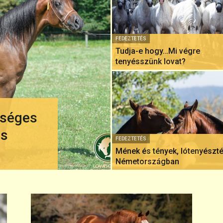
FEDEZTETÉS
Tudja-e hogy…Mi végre
tenyésszünk lovat?
rséges
és
FEDEZTETÉS
Mének és tények, lótenyészt
Németországban