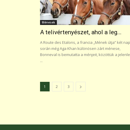
Ménesek
A telivértenyészet, ahol a leg...
A Route des Etalons, a francia „Mének útja” két nap
során még Aga Khan különösen zárt ménese,
Bonneval is bemutatta a ménjeit, közöttük a jelenle
...
1
2
3