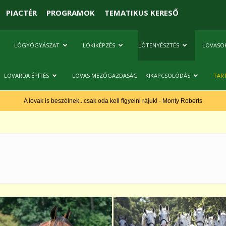
PIACTÉR
PROGRAMOK
TEMATIKUS KERESŐ
LÓGYÓGYÁSZAT
LÓKIKÉPZÉS
LÓTENYÉSZTÉS
LOVASO
LOVARDA ÉPÍTÉS
LOVAS MEZŐGAZDASÁG
KIKAPCSOLÓDÁS
TAR
A lovak is beszélnek...csak oda kell figyelni rájuk! - Monty Roberts