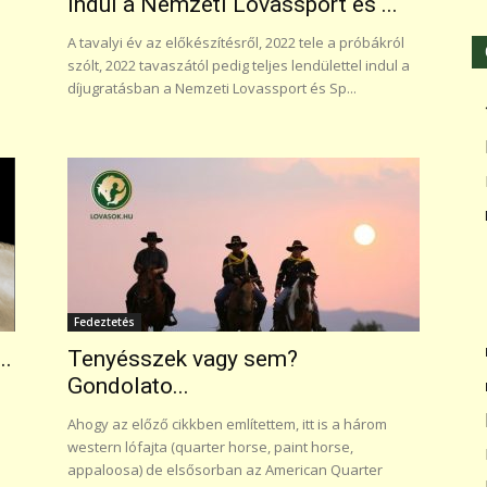
Indul a Nemzeti Lovassport és ...
A tavalyi év az előkészítésről, 2022 tele a próbákról
szólt, 2022 tavaszától pedig teljes lendülettel indul a
díjugratásban a Nemzeti Lovassport és Sp...
Fedeztetés
..
Tenyésszek vagy sem?
Gondolato...
Ahogy az előző cikkben említettem, itt is a három
western lófajta (quarter horse, paint horse,
appaloosa) de elsősorban az American Quarter