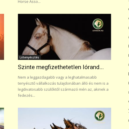
Horse Asso...
Lótenyésztés
Szinte megfizethetetlen lórand...
Nem a leggazdagabb vagy a leghatalmasabb
tenyésztő vállalkozás tulajdonában álló és nem is a
legdivatosabb szülőktől származó mén az, akinek a
fedezés...