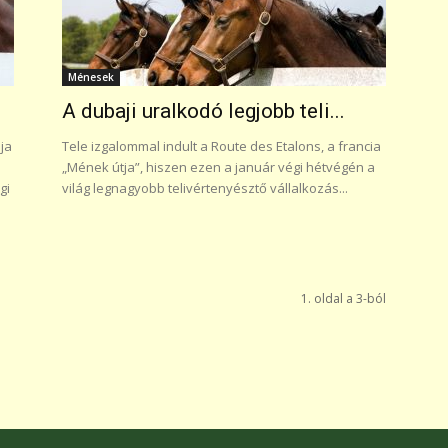
Ménesek
A dubaji uralkodó legjobb teli...
ja
Tele izgalommal indult a Route des Etalons, a francia
„Mének útja”, hiszen ezen a január végi hétvégén a
gi
világ legnagyobb telivértenyésztő vállalkozás...
1. oldal a 3-ból