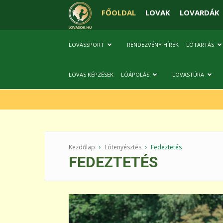
FŐOLDAL
LOVAK
LOVARDÁK
LOVASSPORT
RENDEZVÉNY HÍREK
LÓTARTÁS
LOVAS KÉPZÉSEK
LÓÁPOLÁS
LOVASTÚRA
Kezdőlap
Lótenyésztés
Fedeztetés
FEDEZTETÉS