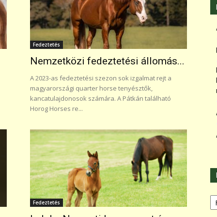
Fedeztetés
Nemzetközi fedeztetési állomás...
A 2023-as fedeztetési szezon sok izgalmat rejt a
magyarországi quarter horse tenyésztők,
kancatulajdonosok számára. A Pátkán található
Horog Horses re...
Ka
Fedeztetés