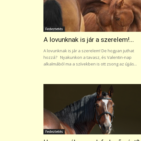
Fedeztetés
A lovunknak is jár a szerelem!...
A lovunknak is jár a szerelem! De hogyan juthat
hozzá? Nyakunkon a tavasz, és Valentin-nap
alkalmából ma a szívekben is ott zsong az újjás...
Fedeztetés