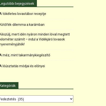
Legutóbbi bejegyzések
A tökéletes lovastábor receptje
Kötőfék-dilemma a karámban
Készülj, mert idén nyáron minden lóval megtett
kilométer számít – indul a Vidékjáró lovasok
nyereményjáték!
A méz, mint takarmánykiegészítő
A lóúsztatás módjai és előnyei
Kategóriák
tegóriák