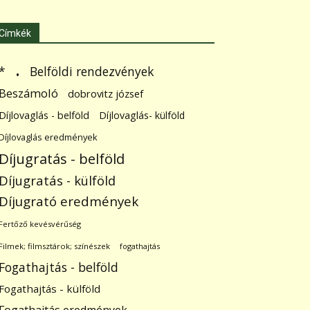
Címkék
.
Belföldi rendezvények
*
Beszámoló
dobrovitz józsef
Díjlovaglás - belföld
Díjlovaglás- külföld
Díjlovaglás eredmények
Díjugratás - belföld
Díjugratás - külföld
Díjugrató eredmények
Fertőző kevésvérűség
Filmek; filmsztárok; színészek
fogathajtás
Fogathajtás - belföld
Fogathajtás - külföld