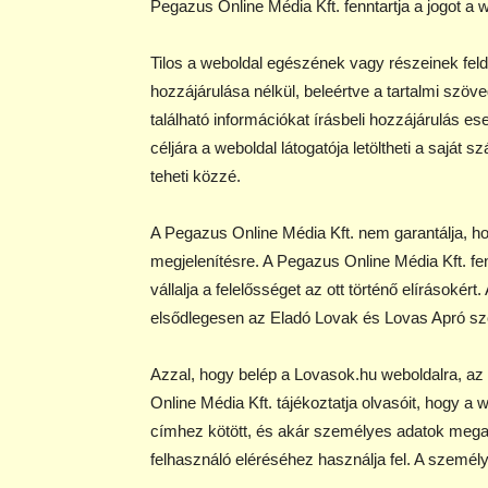
Pegazus Online Média Kft. fenntartja a jogot a
Tilos a weboldal egészének vagy részeinek feld
hozzájárulása nélkül, beleértve a tartalmi szöv
található információkat írásbeli hozzájárulás es
céljára a weboldal látogatója letöltheti a saj
teheti közzé.
A Pegazus Online Média Kft. nem garantálja, h
megjelenítésre. A Pegazus Online Média Kft. fen
vállalja a felelősséget az ott történő elírásokért
elsődlegesen az Eladó Lovak és Lovas Apró szo
Azzal, hogy belép a Lovasok.hu weboldalra, az ol
Online Média Kft. tájékoztatja olvasóit, hogy a 
címhez kötött, és akár személyes adatok megad
felhasználó eléréséhez használja fel. A szemé