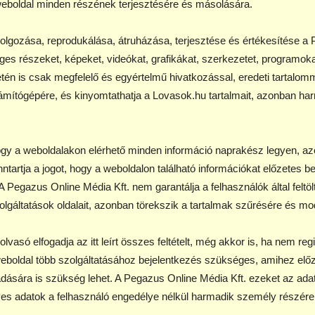
 weboldal minden részének terjesztésére és másolására.
olgozása, reprodukálása, átruházása, terjesztése és értékesítése a P
eges részeket, képeket, videókat, grafikákat, szerkezetet, programok
etén is csak megfelelő és egyértelmű hivatkozással, eredeti tartalomm
át számítógépére, és kinyomtathatja a Lovasok.hu tartalmait, azonba
ogy a weboldalakon elérhető minden információ naprakész legyen, azo
ntartja a jogot, hogy a weboldalon található információkat előzetes 
. A Pegazus Online Média Kft. nem garantálja a felhasználók által feltöl
lgáltatások oldalait, azonban törekszik a tartalmak szűrésére és mo
vasó elfogadja az itt leírt összes feltételt, még akkor is, ha nem reg
weboldal több szolgáltatásához bejelentkezés szükséges, amihez előzet
ására is szükség lehet. A Pegazus Online Média Kft. ezeket az adato
lyes adatok a felhasználó engedélye nélkül harmadik személy részér