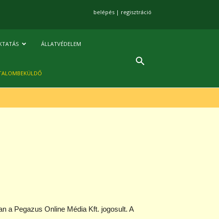
belépés
|
regisztráció
KTATÁS
ÁLLATVÉDELEM
TALOMBEKÜLDŐ
an a Pegazus Online Média Kft. jogosult. A