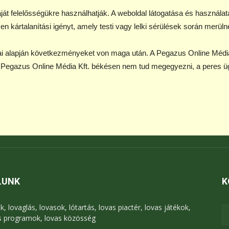
át felelősségükre használhatják. A weboldal látogatása és használata
n kártalanítási igényt, amely testi vagy lelki sérülések során merülne
ai alapján következményeket von maga után. A Pegazus Online Média 
a Pegazus Online Média Kft. békésen nem tud megegyezni, a peres üg
LUNK
K
k, lovaglás, lovasok, lótartás, lovas piactér, lovas játékok,
s programok, lovas közösség