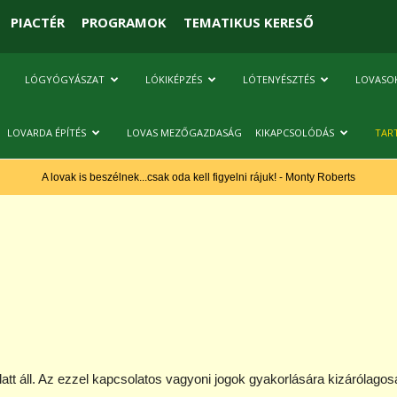
PIACTÉR
PROGRAMOK
TEMATIKUS KERESŐ
LÓGYÓGYÁSZAT
LÓKIKÉPZÉS
LÓTENYÉSZTÉS
LOVASO
LOVARDA ÉPÍTÉS
LOVAS MEZŐGAZDASÁG
KIKAPCSOLÓDÁS
TAR
A lovak is beszélnek...csak oda kell figyelni rájuk! - Monty Roberts
att áll. Az ezzel kapcsolatos vagyoni jogok gyakorlására kizárólagos