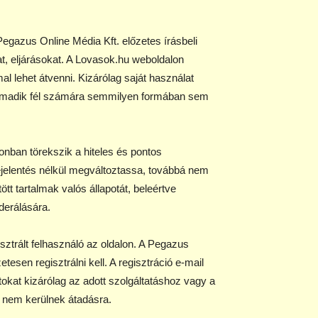
egazus Online Média Kft. előzetes írásbeli
at, eljárásokat. A Lovasok.hu weboldalon
al lehet átvenni. Kizárólag saját használat
n harmadik fél számára semmilyen formában sem
nban törekszik a hiteles és pontos
bejelentés nélkül megváltoztassa, továbbá nem
tött tartalmak valós állapotát, beleértve
derálására.
isztrált felhasználó az oldalon. A Pegazus
esen regisztrálni kell. A regisztráció e-mail
kat kizárólag az adott szolgáltatáshoz vagy a
e nem kerülnek átadásra.