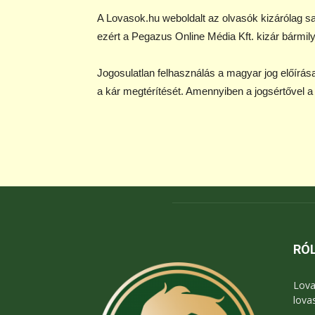
A Lovasok.hu weboldalt az olvasók kizárólag saj
ezért a Pegazus Online Média Kft. kizár bármilye
Jogosulatlan felhasználás a magyar jog előírás
a kár megtérítését. Amennyiben a jogsértővel 
RÓ
Lova
lova