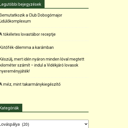
Legutóbbi bejegyzések
Bemutatkozik a Club Dobogómajor
üdülőkomplexum
A tökéletes lovastábor receptje
Kötőfék-dilemma a karámban
Készülj, mert idén nyáron minden lóval megtett
kilométer számít – indul a Vidékjáró lovasok
nyereményjáték!
A méz, mint takarmánykiegészítő
Kategóriák
tegóriák