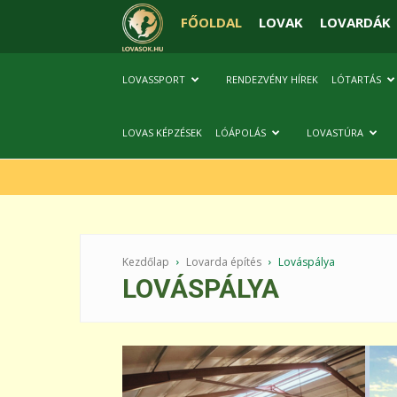
FŐOLDAL
LOVAK
LOVARDÁK
LOVASSPORT
RENDEZVÉNY HÍREK
LÓTARTÁS
LOVAS KÉPZÉSEK
LÓÁPOLÁS
LOVASTÚRA
Kezdőlap
Lovarda építés
Lováspálya
LOVÁSPÁLYA