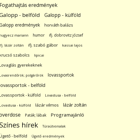
Fogathajtás eredmények
Galopp - belföld
Galopp - külföld
Galopp eredmények
horváth balázs
humor
ifj. dobrovitz józsef
hugyecz mariann
ifj. szabó gábor
ifj. lázár zoltán
kassai lajos
krucsó szabolcs
lipicai
Lovaglás gyerekeknek
lovassportok
Lovasrendőrök; polgárőrök
lovassportok - belföld
Lovassportok - külföld
Lovastusa - belföld
lázár zoltán
lázár vilmos
Lovastusa - külföld
overdose
Programajánló
Paták; lábak
Színes hírek
Túraútvonalak
Ügető - belföld
Ügető eredmények