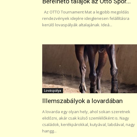
Bérelhető talajok az Otto Spor...
Az OTTO Tournament Mat a legjobb megoldás
rendezvények idejére ideiglenesen felállításra
kerülő lovaspályák altalajának. Ideá...
Lováspálya
Illemszabályok a lovardában
A lovarda egy olyan hely, ahol sokan szeretnek
elidőzni, akár csak külső szemlélőként is. Nagy
családok, kerékpárokkal, kutyával, labdával, nagy
hangg...