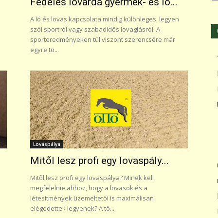
Fedeles lovarda gyermek- és ló...
A ló és lovas kapcsolata mindig különleges, legyen
szól sportról vagy szabadidős lovaglásról. A
sporteredményeken túl viszont szerencsére már
egyre tö...
Lováspálya
Mitől lesz profi egy lovaspály...
Mitől lesz profi egy lovaspálya? Minek kell
megfelelnie ahhoz, hogy a lovasok és a
létesítmények üzemeltetői is maximálisan
elégedettek legyenek? A tö...