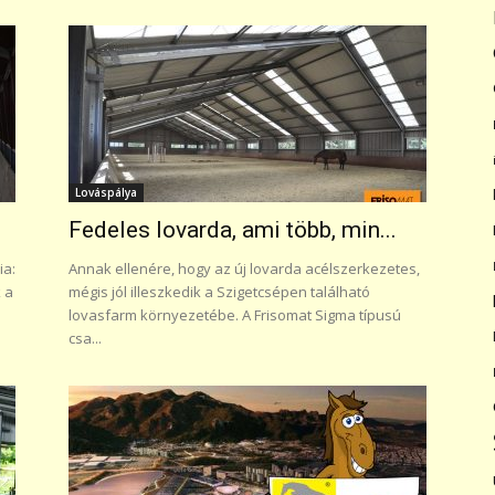
Lováspálya
Fedeles lovarda, ami több, min...
ia:
Annak ellenére, hogy az új lovarda acélszerkezetes,
k a
mégis jól illeszkedik a Szigetcsépen található
lovasfarm környezetébe. A Frisomat Sigma típusú
csa...