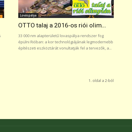
Lováspálya
OTTO talaj a 2016-os riói olim...
s
33 000 nm alapterületű lovaspálya rendszer fog
épülni Rióban: a kor technológiájának legmodernebb
építészeti eszköztárát vonultatják fel a tervezők, a...
1. oldal a 2-ból