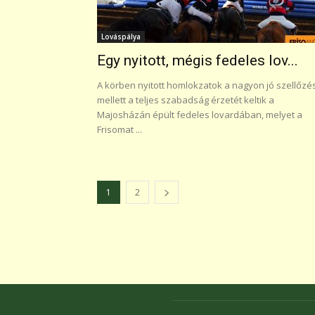
Lováspálya
Egy nyitott, mégis fedeles lov...
A körben nyitott homlokzatok a nagyon jó szellőzé
mellett a teljes szabadság érzetét keltik a
Majosházán épült fedeles lovardában, melyet a
Frisomat ...
1
2