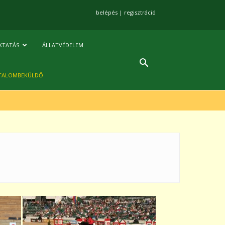
belépés
|
regisztráció
KTATÁS
ÁLLATVÉDELEM
TALOMBEKÜLDŐ