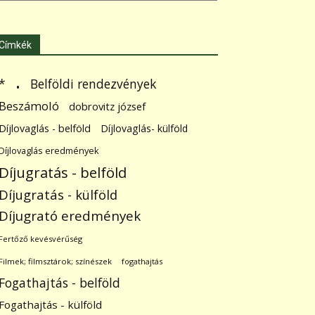
Címkék
.
Belföldi rendezvények
*
Beszámoló
dobrovitz józsef
Díjlovaglás - belföld
Díjlovaglás- külföld
Díjlovaglás eredmények
Díjugratás - belföld
Díjugratás - külföld
Díjugrató eredmények
Fertőző kevésvérűség
Filmek; filmsztárok; színészek
fogathajtás
Fogathajtás - belföld
Fogathajtás - külföld