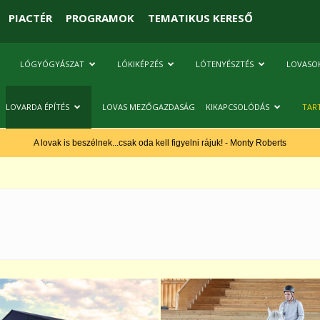
PIACTÉR
PROGRAMOK
TEMATIKUS KERESŐ
LÓGYÓGYÁSZAT
LÓKIKÉPZÉS
LÓTENYÉSZTÉS
LOVASO
LOVARDA ÉPÍTÉS
LOVAS MEZŐGAZDASÁG
KIKAPCSOLÓDÁS
TAR
A lovak is beszélnek...csak oda kell figyelni rájuk! - Monty Roberts