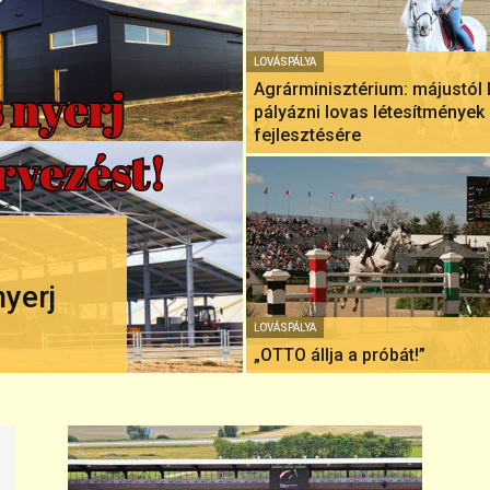
LOVÁSPÁLYA
Agrárminisztérium: májustól 
pályázni lovas létesítmények
fejlesztésére
yerj
LOVÁSPÁLYA
„OTTO állja a próbát!”