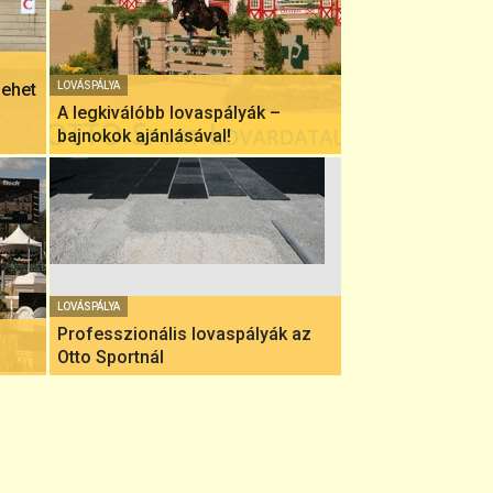
lehet
LOVÁSPÁLYA
A legkiválóbb lovaspályák –
bajnokok ajánlásával!
LOVÁSPÁLYA
Professzionális lovaspályák az
Otto Sportnál