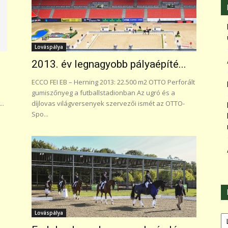
Lováspálya
2013. év legnagyobb pályaépíté...
ECCO FEI EB – Herning 2013: 22.500 m2 OTTO Perforált
gumiszőnyeg a futballstadionban Az ugró és a
..
díjlovas világversenyek szervezői ismét az OTTO-
Spo...
Ka
Lováspálya