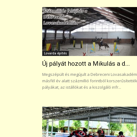
Lovarda építés
Új pályát hozott a Mikulás a d...
Megszépült és megújult a Debreceni Lovasakadém
másfél év alatt százmillió forintból korszerűsítetté
pályákat, az istállókat és a kiszolgáló infr...