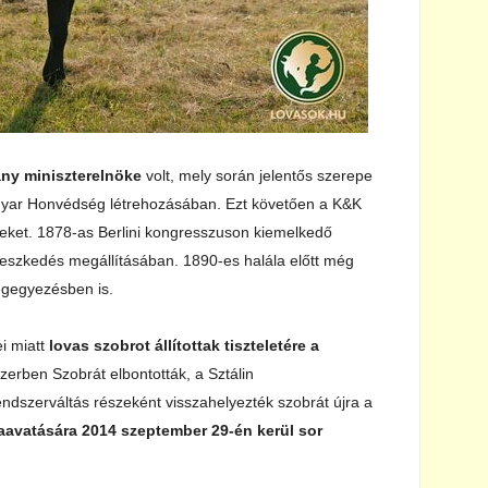
ány miniszterelnöke
volt, mely során jelentős szerepe
gyar Honvédség létrehozásában. Ezt követően a K&K
meket. 1878-as Berlini kongresszuson kiemelkedő
rjeszkedés megállításában. 1890-es halála előtt még
egegyezésben is.
i miatt
lovas szobrot állítottak tiszteletére a
zerben Szobrát elbontották, a Sztálin
endszerváltás részeként visszahelyezték szobrát újra a
raavatására 2014 szeptember 29-én kerül sor