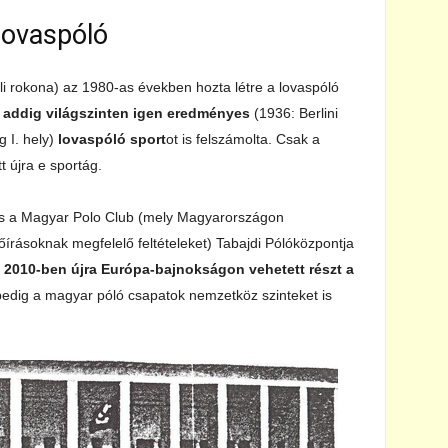
lovaspóló
i rokona) az 1980-as években hozta létre a lovaspóló
 addig világszinten igen eredményes
(1936: Berlini
 I. hely)
lovaspóló sport
ot is felszámolta. Csak a
 újra e sportág.
és a Magyar Polo Club (mely Magyarországon
lőírásoknak megfelelő feltételeket) Tabajdi Pólóközpontja
n
2010-ben újra Európa-bajnokságon vehetett részt a
 pedig a magyar póló csapatok nemzetköz szinteket is