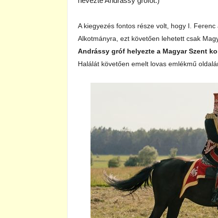
nevezte Andrássy grófot.)
A kiegyezés fontos része volt, hogy I. Ferenc
Alkotmányra, ezt követően lehetett csak Magy
Andrássy gróf helyezte a Magyar Szent koro
Halálát követően emelt lovas emlékmű oldalá