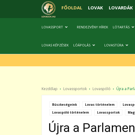
FŐOLDAL
LOVAK
LOVARDÁK
LOVASSPORT
RENDEZVÉNY HÍREK
LÓTARTÁS
LOVAS KÉPZÉSEK
LÓÁPOLÁS
LOVASTÚRA
Kezdőlap
Lovassportok
Lovaspóló
Újra a Parl
Büszkeségeink
Lovas történelem
Lovasp
Lovaspóló történelem
Lovassportok
Magy
Újra a Parlamen