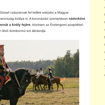
 József császárnak fel kellett esküdni a Magyar
arország királya is. A koronázási szertartáson
nádorként
nát a király fejére
, közösen az Esztergomi püspökkel.
n lévő dombormű ezt ábrázolja.