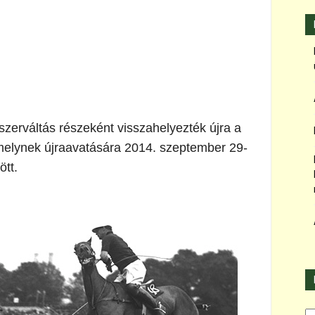
zerváltás részeként visszahelyezték újra a
 melynek újraavatására 2014. szeptember 29-
ött.
Ka