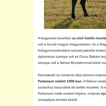
A kiegyezést követően
az első felelős korm
volt a horvát-magyar kiegyezésben, és a Ma
Külügyminisztereként szerzett jelentős érde
diplomáciai szerepe volt az Orosz Balkáni te
szerepe volt a Német Birodalommal kötött m
Kiemelkedő és mindenki által elismert érdeme
Parlament mellett 1906-ban
. A Rákosi rends
szoborhoz használtak fel belőle részeket. A r
Parlament mellé eredeti helyére, melynek
új
ünnepélyes keretek között.