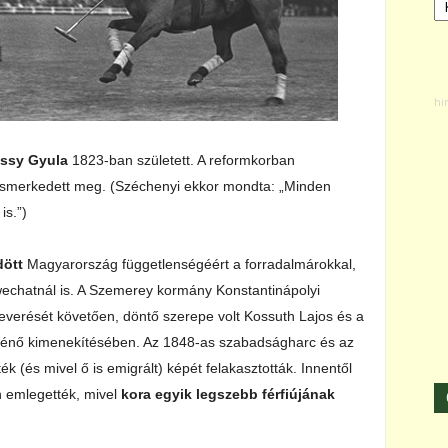
ássy Gyula
1823-ban született. A reformkorban
ismerkedett meg. (Széchenyi ekkor mondta: „Minden
is.”)
dött
Magyarország függetlenségéért a forradalmárokkal,
wechatnál is. A Szemerey kormány Konstantinápolyi
verését követően, döntő szerepe volt Kossuth Lajos és a
ténő kimenekítésében. Az 1848-as szabadságharc és az
ék (és mivel ő is emigrált) képét felakasztották. Innentől
n emlegették, mivel
kora egyik legszebb férfiújának