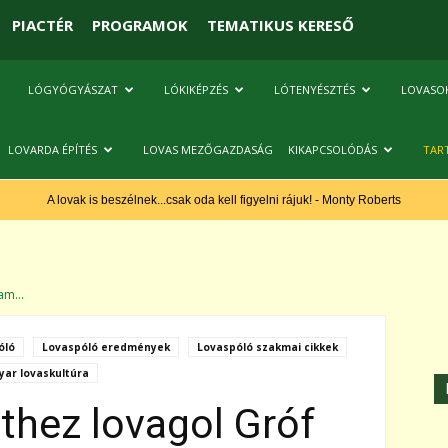
PIACTÉR
PROGRAMOK
TEMATIKUS KERESŐ
LÓGYÓGYÁSZAT
LÓKIKÉPZÉS
LÓTENYÉSZTÉS
LOVASO
LOVARDA ÉPÍTÉS
LOVAS MEZŐGAZDASÁG
KIKAPCSOLÓDÁS
TAR
A lovak is beszélnek...csak oda kell figyelni rájuk! - Monty Roberts
am...
óló
Lovaspóló eredmények
Lovaspóló szakmai cikkek
ar lovaskultúra
thez lovagol Gróf