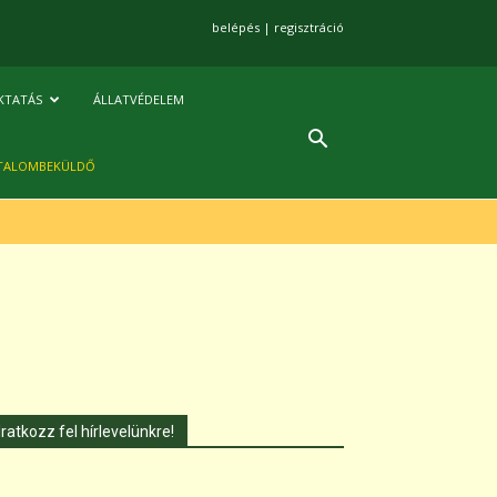
belépés
|
regisztráció
KTATÁS
ÁLLATVÉDELEM
TALOMBEKÜLDŐ
Iratkozz fel hírlevelünkre!