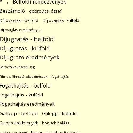
.
Belföldi rendezvények
*
Beszámoló
dobrovitz józsef
Díjlovaglás - belföld
Díjlovaglás- külföld
Díjlovaglás eredmények
Díjugratás - belföld
Díjugratás - külföld
Díjugrató eredmények
Fertőző kevésvérűség
Filmek; filmsztárok; színészek
fogathajtás
Fogathajtás - belföld
Fogathajtás - külföld
Fogathajtás eredmények
Galopp - belföld
Galopp - külföld
Galopp eredmények
horváth balázs
humor
ifj. dobrovitz józsef
hugyecz mariann