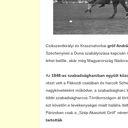
Csíkszentkirályi és Krasznahorkai
gróf Andr
Széchenyivel a Duna szabályozása kapcsán 
lehet belőle, akár még Magyarország Nádora 
Az
1848-as szabadságharcban együtt küz
részt vett a Pákozdi csatában és harcolt Sch
nagyköveteként működve, a szabadságharc le
többi szabadságharcos Törökországon át tör
ezt követőn e tevékenységei miatt halálra ítélt
Párizsban csak a „Szép Akasztott Gróf” néve
tartották
.