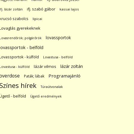
ifj. szabó gábor
ifj. lázár zoltán
kassai lajos
krucsó szabolcs
lipicai
Lovaglás gyerekeknek
lovassportok
Lovasrendőrök; polgárőrök
lovassportok - belföld
Lovassportok - külföld
Lovastusa - belföld
lázár zoltán
lázár vilmos
Lovastusa - külföld
overdose
Programajánló
Paták; lábak
Színes hírek
Túraútvonalak
Ügető - belföld
Ügető eredmények