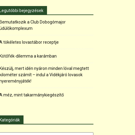
Legutóbbi bejegyzések
Bemutatkozik a Club Dobogómajor
üdülőkomplexum
A tökéletes lovastábor receptje
Kötőfék-dilemma a karámban
Készülj, mert idén nyáron minden lóval megtett
kilométer számít – indul a Vidékjáró lovasok
nyereményjáték!
A méz, mint takarmánykiegészítő
Kategóriák
tegóriák