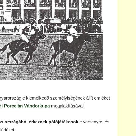
gyarország e kiemelkedő személyiségének állít emléket
di Porcelán Vándorkupa
megalakításával.
os országából érkeznek pólójátékosok
e versenyre, és
lődőket.