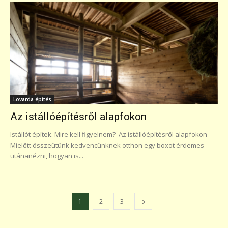
Lovarda építés
Az istállóépítésről alapfokon
Istállót építek. Mire kell figyelnem? Az istállóépítésről alapfokon
Mielőtt összeütünk kedvencünknek otthon egy boxot érdemes
utánanézni, hogyan is...
1
2
3