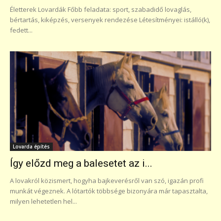
Életterek Lovardák Főbb feladata: sport, szabadidő lovaglás,
bértartás, kiképzés, versenyek rendezése Létesítményei: istálló(k),
fedett...
Lovarda építés
Így előzd meg a balesetet az i...
A lovakról közismert, hogyha bajkeverésről van szó, igazán profi
munkát végeznek. A lótartók többsége bizonyára már tapasztalta,
milyen lehetetlen hel...