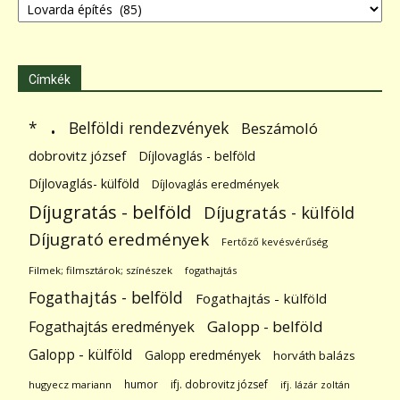
Címkék
.
Belföldi rendezvények
*
Beszámoló
dobrovitz józsef
Díjlovaglás - belföld
Díjlovaglás- külföld
Díjlovaglás eredmények
Díjugratás - belföld
Díjugratás - külföld
Díjugrató eredmények
Fertőző kevésvérűség
Filmek; filmsztárok; színészek
fogathajtás
Fogathajtás - belföld
Fogathajtás - külföld
Galopp - belföld
Fogathajtás eredmények
Galopp - külföld
Galopp eredmények
horváth balázs
humor
ifj. dobrovitz józsef
hugyecz mariann
ifj. lázár zoltán