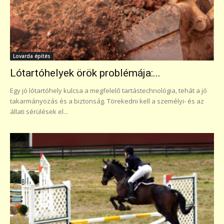
Lovarda építés
Lótartóhelyek örök problémája:...
Egy jó lótartóhely kulcsa a megfelelő tartástechnológia, tehát a jó
takarmányozás és a biztonság. Törekedni kell a személyi- és az
állati sérülések el...