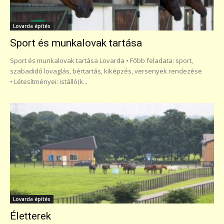
Lovarda építés
Sport és munkalovak tartása
Sport és munkalovak tartása Lovarda • Főbb feladata: sport,
szabadidő lovaglás, bértartás, kiképzés, versenyek rendezése
• Létesítményei: istálló(k...
Lovarda építés
Életterek