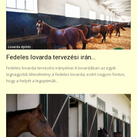
Lovarda építés
Fedeles lovarda tervezési irán...
Fedeles lovarda tervezési irányelvei A lovardában az egyik
legnagyobb létesítmény a fedeles lovarda, ezért nagyon fontos,
hogy a helyét a legoptimáli...