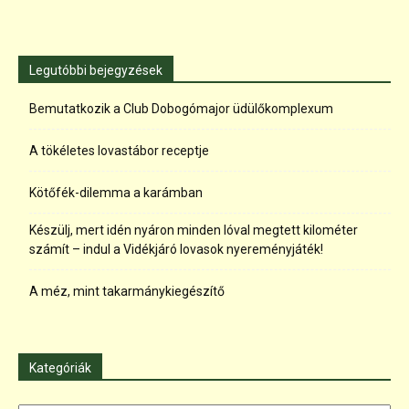
Legutóbbi bejegyzések
Bemutatkozik a Club Dobogómajor üdülőkomplexum
A tökéletes lovastábor receptje
Kötőfék-dilemma a karámban
Készülj, mert idén nyáron minden lóval megtett kilométer
számít – indul a Vidékjáró lovasok nyereményjáték!
A méz, mint takarmánykiegészítő
Kategóriák
Kategóriák