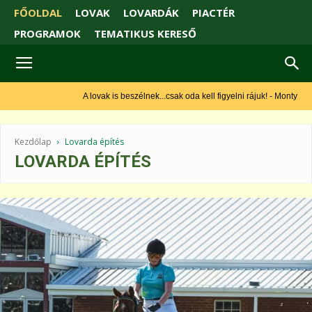
FŐOLDAL
LOVAK
LOVARDÁK
PIACTÉR
PROGRAMOK
TEMATIKUS KERESŐ
A lovak is beszélnek...csak oda kell figyelni rájuk! - Monty Roberts
Kezdőlap
Lovarda építés
LOVARDA ÉPÍTÉS