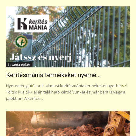
Lovarda építés
Kerítésmánia termékeket nyerné...
Nyereményjátékunkkal most kerítésmánia termékeket nyerhetsz!
Töltsd ki a cikk alján található kérdőívünket és már bent is vagy a
játékban! A kerítés...