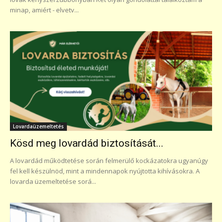
minap, amiért - elvetv...
Lovardaüzemeltetés
Kösd meg lovardád biztosítását...
A lovardád működtetése során felmerülő kockázatokra ugyanúgy
fel kell készülnöd, mint a mindennapok nyújtotta kihívásokra. A
lovarda üzemeltetése sorá...