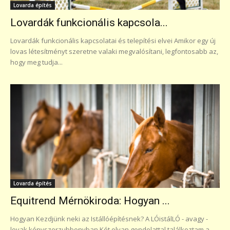
Lovarda építés
Lovardák funkcionális kapcsola...
Lovardák funkcionális kapcsolatai és telepítési elvei Amikor egy új
lovas létesítményt szeretne valaki megvalósítani, legfontosabb az,
hogy meg tudja...
Lovarda építés
Equitrend Mérnökiroda: Hogyan ...
Hogyan Kezdjünk neki az Istállóépítésnek? A LÓistálLÓ - avagy -
lovak kényszerzubbonyban Két olyan gondolattal találkoztam a