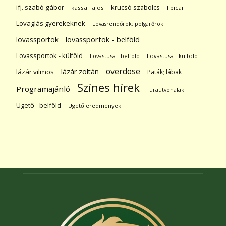
ifj. szabó gábor
krucsó szabolcs
kassai lajos
lipicai
Lovaglás gyerekeknek
Lovasrendőrök; polgárőrök
lovassportok
lovassportok - belföld
Lovassportok - külföld
Lovastusa - belföld
Lovastusa - külföld
overdose
lázár zoltán
lázár vilmos
Paták; lábak
Színes hírek
Programajánló
Túraútvonalak
Ügető - belföld
Ügető eredmények