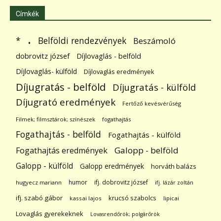
Címkék
.
Belföldi rendezvények
*
Beszámoló
dobrovitz józsef
Díjlovaglás - belföld
Díjlovaglás- külföld
Díjlovaglás eredmények
Díjugratás - belföld
Díjugratás - külföld
Díjugrató eredmények
Fertőző kevésvérűség
Filmek; filmsztárok; színészek
fogathajtás
Fogathajtás - belföld
Fogathajtás - külföld
Galopp - belföld
Fogathajtás eredmények
Galopp - külföld
Galopp eredmények
horváth balázs
humor
ifj. dobrovitz józsef
hugyecz mariann
ifj. lázár zoltán
ifj. szabó gábor
krucsó szabolcs
kassai lajos
lipicai
Lovaglás gyerekeknek
Lovasrendőrök; polgárőrök