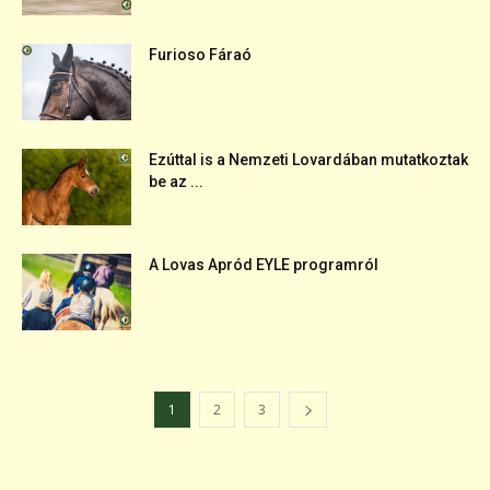
Furioso Fáraó
Ezúttal is a Nemzeti Lovardában mutatkoztak
be az ...
A Lovas Apród EYLE programról
1
2
3