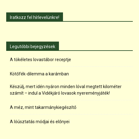
Iratkozz fel hírlevelünkre!
Legutóbbi bejegyzések
A tökéletes lovastábor receptje
Kötőfék-dilemma a karámban
Készülj, mert idén nyáron minden lóval megtett kilométer
számít – indul a Vidékjáró lovasok nyereményjáték!
A méz, mint takarmánykiegészítő
A lóúsztatás módjai és előnyei