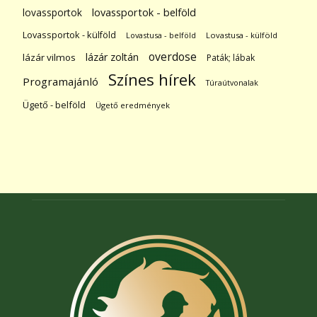
lovassportok
lovassportok - belföld
Lovassportok - külföld
Lovastusa - belföld
Lovastusa - külföld
overdose
lázár zoltán
lázár vilmos
Paták; lábak
Színes hírek
Programajánló
Túraútvonalak
Ügető - belföld
Ügető eredmények