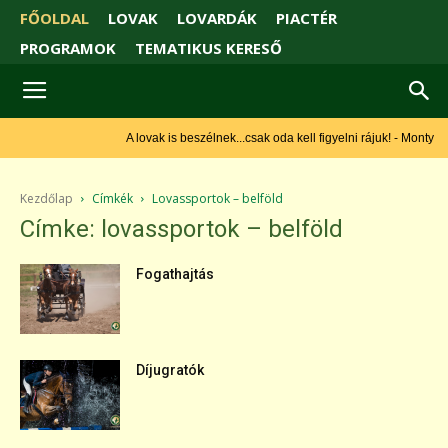
FŐOLDAL
LOVAK
LOVARDÁK
PIACTÉR
PROGRAMOK
TEMATIKUS KERESŐ
A lovak is beszélnek...csak oda kell figyelni rájuk! - Monty Roberts
Kezdőlap
Címkék
Lovassportok – belföld
Címke: lovassportok – belföld
Fogathajtás
Díjugratók