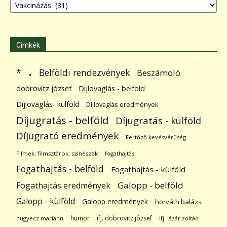
Címkék
.
Belföldi rendezvények
*
Beszámoló
dobrovitz józsef
Díjlovaglás - belföld
Díjlovaglás- külföld
Díjlovaglás eredmények
Díjugratás - belföld
Díjugratás - külföld
Díjugrató eredmények
Fertőző kevésvérűség
Filmek; filmsztárok; színészek
fogathajtás
Fogathajtás - belföld
Fogathajtás - külföld
Galopp - belföld
Fogathajtás eredmények
Galopp - külföld
Galopp eredmények
horváth balázs
humor
ifj. dobrovitz józsef
hugyecz mariann
ifj. lázár zoltán