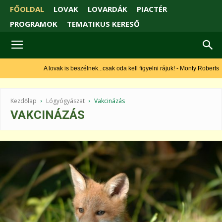
FŐOLDAL
LOVAK
LOVARDÁK
PIACTÉR
PROGRAMOK
TEMATIKUS KERESŐ
A lovak is beszélnek...csak oda kell figyelni rájuk! - Monty Roberts
Kezdőlap
Lógyógyászat
Vakcinázás
VAKCINÁZÁS