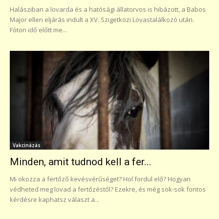
Halásziban a lovarda és a hatósági állatorvos is hibázott, a Babos
Major ellen eljárás indult a XV. Szigetközi Lovastalálkozó után.
Fóton idő előtt me...
Vakcinázás
Minden, amit tudnod kell a fer...
Mi okozza a fertőző kevésvérűséget? Hol fordul elő? Hogyan
védheted meg lovad a fertőzéstől? Ezekre, és még sok-sok fontos
kérdésre kaphatsz választ a...