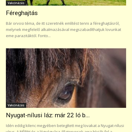
Vakcinázás
Féreghajtás
Bár orvosi téma, de itt szeretnék említést tenni a féreghajtásról,
melynek megfelelő alkalmazásával megszabadíthatjuk lovunkat
eme parazitáktól. Fonto...
Vakcinázás
Nyugat-nílusi láz: már 22 ló b...
Idén eddig kilenc megyében betegített meg lovakat a Nyugat-nílusi
vírus. A NÉBIH és a lógyógyász állatorvosok arra hívják fel a