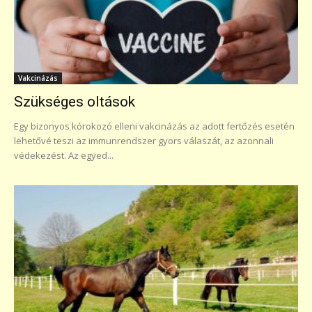
Vakcinázás
Szükséges oltások
Egy bizonyos kórokozó elleni vakcinázás az adott fertőzés esetén
lehetővé teszi az immunrendszer gyors válaszát, az azonnali
védekezést. Az egyed...