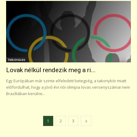
Vakcinázás
Lovak nélkül rendezik meg a ri...
Egy Európában már szinte elfeledett betegség, a takonykór miatt
előfordulhat, hogy a jövő évi riói olimpia lovas versenyszámai nem
Brazíliában kerülne...
1
2
3