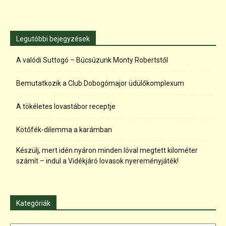
Legutóbbi bejegyzések
A valódi Suttogó – Búcsúzunk Monty Robertstől
Bemutatkozik a Club Dobogómajor üdülőkomplexum
A tökéletes lovastábor receptje
Kötőfék-dilemma a karámban
Készülj, mert idén nyáron minden lóval megtett kilométer
számít – indul a Vidékjáró lovasok nyereményjáték!
Kategóriák
Kategóriák