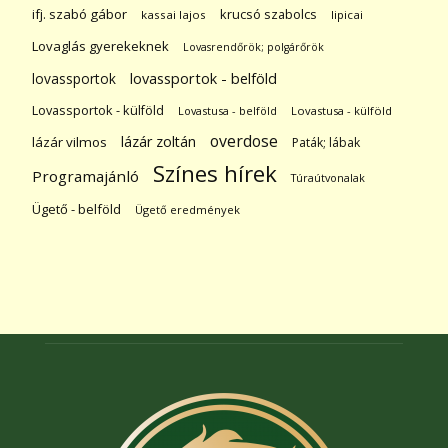
ifj. szabó gábor
krucsó szabolcs
kassai lajos
lipicai
Lovaglás gyerekeknek
Lovasrendőrök; polgárőrök
lovassportok
lovassportok - belföld
Lovassportok - külföld
Lovastusa - belföld
Lovastusa - külföld
overdose
lázár zoltán
lázár vilmos
Paták; lábak
Színes hírek
Programajánló
Túraútvonalak
Ügető - belföld
Ügető eredmények