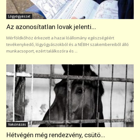
Lógyógyászat
Az azonosítatlan lovak jelenti...
Mérföldkőhöz érkezett a hazai lóállomány egészségéért
tevékenykedő, lógyógyászokból és a NÉBIH szakembereiből álló
munkacsoport, ezért találkozóra és ...
Vakcinázás
Hétvégén még rendezvény, csütö...