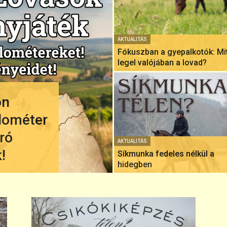
AKTUALITÁS
Fókuszban a gyepalkotók: Mi
legel valójában a lovad?
on
ilométer
ró
AKTUALITÁS
!
Síkmunka fedeles nélkül a
hidegben