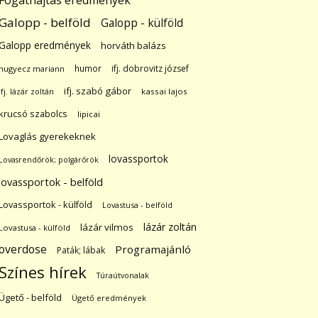
Fogathajtás eredmények
Galopp - belföld
Galopp - külföld
Galopp eredmények
horváth balázs
humor
ifj. dobrovitz józsef
hugyecz mariann
ifj. szabó gábor
ifj. lázár zoltán
kassai lajos
krucsó szabolcs
lipicai
Lovaglás gyerekeknek
lovassportok
Lovasrendőrök; polgárőrök
lovassportok - belföld
Lovassportok - külföld
Lovastusa - belföld
lázár zoltán
lázár vilmos
Lovastusa - külföld
overdose
Programajánló
Paták; lábak
Színes hírek
Túraútvonalak
Ügető - belföld
Ügető eredmények