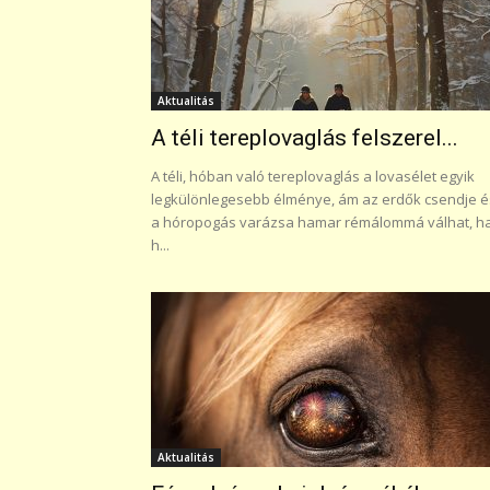
Aktualitás
A téli tereplovaglás felszerel...
A téli, hóban való tereplovaglás a lovasélet egyik
legkülönlegesebb élménye, ám az erdők csendje é
a hóropogás varázsa hamar rémálommá válhat, h
h...
Aktualitás