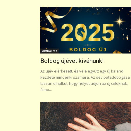
Aktualitás
Boldog újévet kívánunk!
Az újév elérkezett, és vele együtt egy új kaland
kezdete mindenki számára. Az óév patadobogása
lassan elhalkul, hogy helyet adjon az új céloknak,
álmo...