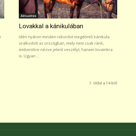
Aktualitás
Lovakkal a kánikulában
i
Idén nyáron minden rekordot megdöntő kánikula
uralkodott az országban, mely nem csak ránk,
emberekre nézve jelent veszélyt, hanem lovainkra
is. Ugyan ...
1. oldal a 14-ból