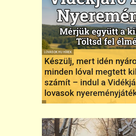
LOVASOK.HU HÍREK
Készülj, mert idén nyár
minden lóval megtett k
számít – indul a Vidékjá
lovasok nyereményjáték