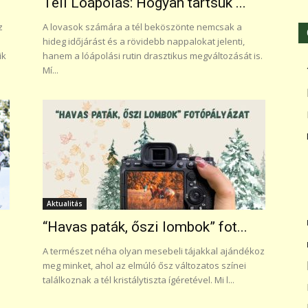
Téli Lóápolás: Hogyan tartsuk ...
z
A lovasok számára a tél beköszönte nemcsak a
hideg időjárást és a rövidebb nappalokat jelenti,
ik
hanem a lóápolási rutin drasztikus megváltozását is.
Mí...
Aktualitás
“Havas paták, őszi lombok” fot...
A természet néha olyan mesebeli tájakkal ajándékoz
meg minket, ahol az elmúló ősz változatos színei
találkoznak a tél kristálytiszta ígéretével. Mi l...