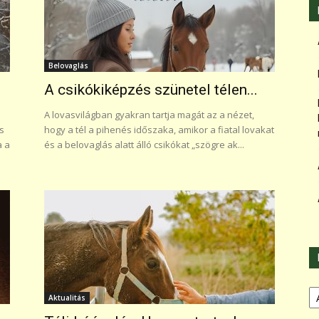
Belovaglás
A csikókiképzés szünetel télen...
A lovasvilágban gyakran tartja magát az a nézet,
s
hogy a tél a pihenés időszaka, amikor a fiatal lovakat
a a
és a belovaglás alatt álló csikókat „szögre ak...
Ka
Aktualitás