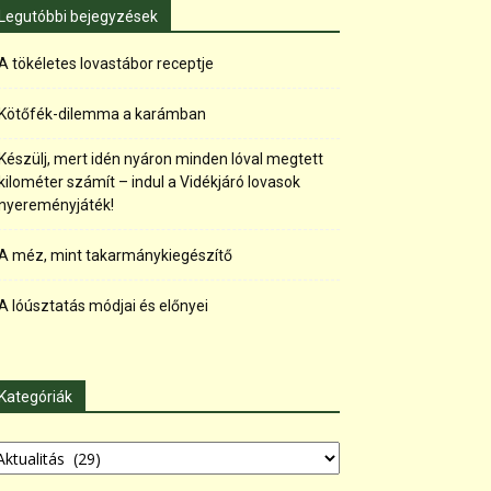
Legutóbbi bejegyzések
A tökéletes lovastábor receptje
Kötőfék-dilemma a karámban
Készülj, mert idén nyáron minden lóval megtett
kilométer számít – indul a Vidékjáró lovasok
nyereményjáték!
A méz, mint takarmánykiegészítő
A lóúsztatás módjai és előnyei
Kategóriák
tegóriák