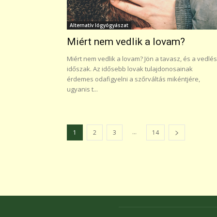
Alternatív lógyógyászat
Miért nem vedlik a lovam?
Miért nem vedlik a lovam? Jön a tavasz, és a vedlés
időszak. Az idősebb lovak tulajdonosainak
érdemes odafigyelni a szőrváltás mikéntjére,
ugyanis t...
...
1
2
3
14