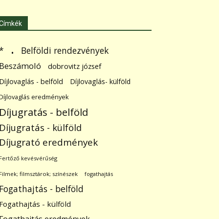
Címkék
.
Belföldi rendezvények
*
Beszámoló
dobrovitz józsef
Díjlovaglás - belföld
Díjlovaglás- külföld
Díjlovaglás eredmények
Díjugratás - belföld
Díjugratás - külföld
Díjugrató eredmények
Fertőző kevésvérűség
Filmek; filmsztárok; színészek
fogathajtás
Fogathajtás - belföld
Fogathajtás - külföld