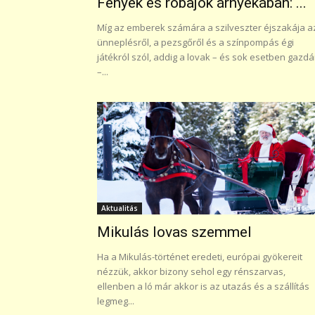
Fények és robajok árnyékában: ...
Míg az emberek számára a szilveszter éjszakája a
ünneplésről, a pezsgőről és a színpompás égi
játékról szól, addig a lovak – és sok esetben gazdá
–...
Aktualitás
Mikulás lovas szemmel
Ha a Mikulás-történet eredeti, európai gyökereit
nézzük, akkor bizony sehol egy rénszarvas,
ellenben a ló már akkor is az utazás és a szállítás
legmeg...