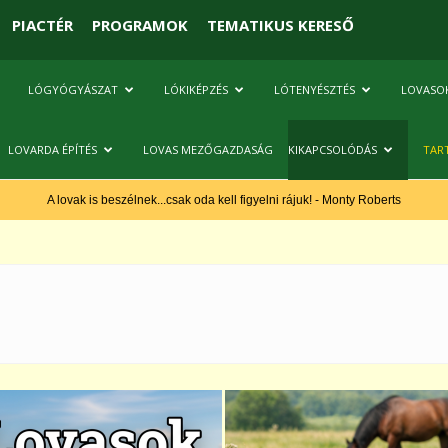
PIACTÉR
PROGRAMOK
TEMATIKUS KERESŐ
LÓGYÓGYÁSZAT
LÓKIKÉPZÉS
LÓTENYÉSZTÉS
LOVASO
LOVARDA ÉPÍTÉS
LOVAS MEZŐGAZDASÁG
KIKAPCSOLÓDÁS
TAR
A lovak is beszélnek...csak oda kell figyelni rájuk! - Monty Roberts