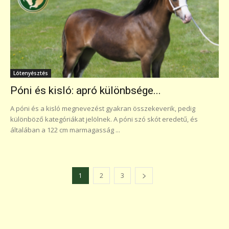
Lótenyésztés
Póni és kisló: apró különbsége...
A póni és a kisló megnevezést gyakran összekeverik, pedig
különböző kategóriákat jelölnek. A póni szó skót eredetű, és
általában a 122 cm marmagasság ...
1
2
3