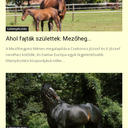
Lótenyésztés
Ahol fajták születtek: Mezőheg...
A Mezőhegyesi Ménes megalapítása Csekonics József és II. József
nevéhez kötődik, és hamar Európa egyik legjelentősebb
lótenyésztési központjává nőtte ...
Lótenyésztés