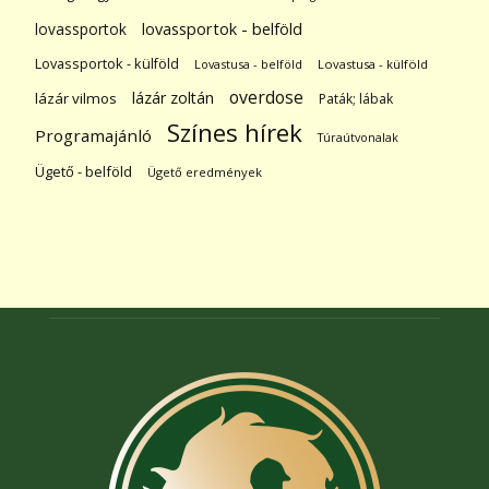
lovassportok
lovassportok - belföld
Lovassportok - külföld
Lovastusa - belföld
Lovastusa - külföld
overdose
lázár zoltán
lázár vilmos
Paták; lábak
Színes hírek
Programajánló
Túraútvonalak
Ügető - belföld
Ügető eredmények