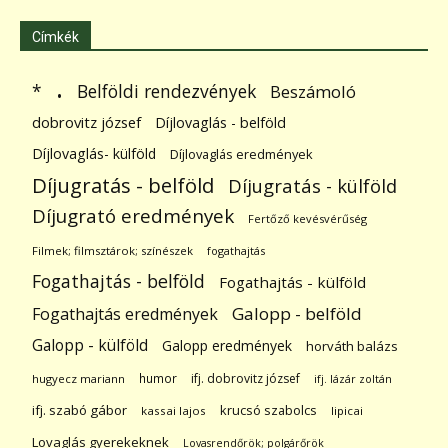
Címkék
.
Belföldi rendezvények
*
Beszámoló
dobrovitz józsef
Díjlovaglás - belföld
Díjlovaglás- külföld
Díjlovaglás eredmények
Díjugratás - belföld
Díjugratás - külföld
Díjugrató eredmények
Fertőző kevésvérűség
Filmek; filmsztárok; színészek
fogathajtás
Fogathajtás - belföld
Fogathajtás - külföld
Galopp - belföld
Fogathajtás eredmények
Galopp - külföld
Galopp eredmények
horváth balázs
humor
ifj. dobrovitz józsef
hugyecz mariann
ifj. lázár zoltán
ifj. szabó gábor
krucsó szabolcs
kassai lajos
lipicai
Lovaglás gyerekeknek
Lovasrendőrök; polgárőrök