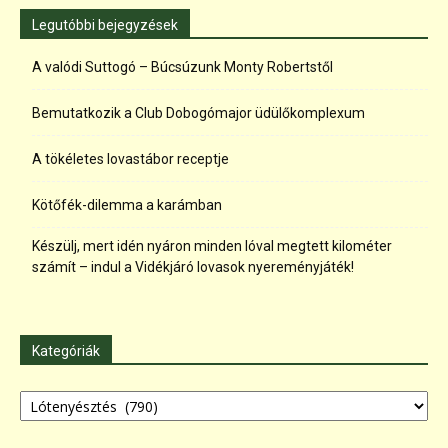
Legutóbbi bejegyzések
A valódi Suttogó – Búcsúzunk Monty Robertstől
Bemutatkozik a Club Dobogómajor üdülőkomplexum
A tökéletes lovastábor receptje
Kötőfék-dilemma a karámban
Készülj, mert idén nyáron minden lóval megtett kilométer
számít – indul a Vidékjáró lovasok nyereményjáték!
Kategóriák
Kategóriák