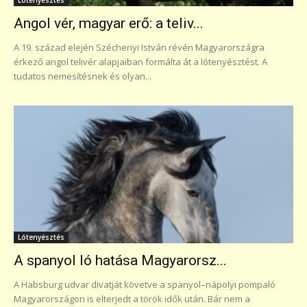
Angol vér, magyar erő: a teliv...
A 19. század elején Széchenyi István révén Magyarországra
érkező angol telivér alapjaiban formálta át a lótenyésztést. A
tudatos nemesítésnek és olyan...
Lótenyésztés
A spanyol ló hatása Magyarorsz...
A Habsburg udvar divatját követve a spanyol–nápolyi pompaló
Magyarországon is elterjedt a török idők után. Bár nem a