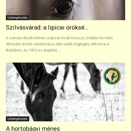
Lótenyésztés
Szilvásvárad: a lipicai öröksé...
A szilvásváradi ménes a lipicai lovak hosszú, Erdélyt és több
állomást érintő vándorlása után talált végleges otthonra a
Bükkben. Az 1952-es alapítás ...
Lótenyésztés
A hortobágyi ménes