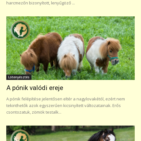
harcmezőn bizonyított, lenyűgöző ...
Lótenyésztés
A pónik valódi ereje
A pónik felépítése jelentősen eltér a nagylovakétól, ezért nem
tekinthetők azok egyszerűen kicsinyített változatainak. Erős
csontozatuk, zömök testalk...