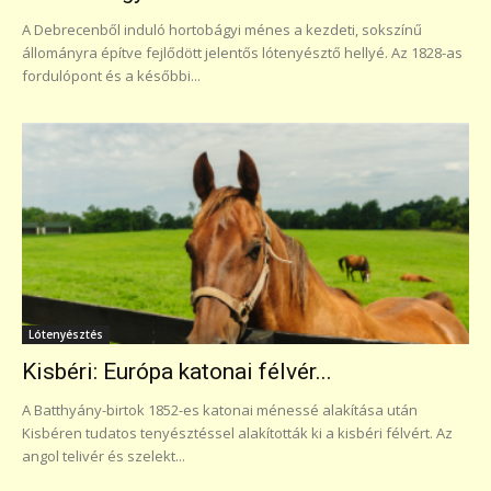
A Debrecenből induló hortobágyi ménes a kezdeti, sokszínű
állományra építve fejlődött jelentős lótenyésztő hellyé. Az 1828-as
fordulópont és a későbbi...
Lótenyésztés
Kisbéri: Európa katonai félvér...
A Batthyány-birtok 1852-es katonai ménessé alakítása után
Kisbéren tudatos tenyésztéssel alakították ki a kisbéri félvért. Az
angol telivér és szelekt...