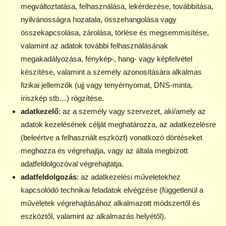
megváltoztatása, felhasználása, lekérdezése, továbbítása,
nyilvánosságra hozatala, összehangolása vagy
összekapcsolása, zárolása, törlése és megsemmisítése,
valamint az adatok további felhasználásának
megakadályozása, fénykép-, hang- vagy képfelvétel
készítése, valamint a személy azonosítására alkalmas
fizikai jellemzők (ujj vagy tenyérnyomat, DNS-minta,
íriszkép stb…) rögzítése.
adatkezelő
: az a személy vagy szervezet, aki/amely az
adatok kezelésének célját meghatározza, az adatkezelésre
(beleértve a felhasznált eszközt) vonatkozó döntéseket
meghozza és végrehajtja, vagy az általa megbízott
adatfeldolgozóval végrehajtatja.
adatfeldolgozás
: az adatkezelési műveletekhez
kapcsolódó technikai feladatok elvégzése (függetlenül a
műveletek végrehajtásához alkalmazott módszertől és
eszköztől, valamint az alkalmazás helyétől).