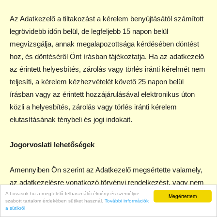
Az Adatkezelő a tiltakozást a kérelem benyújtásától számított
legrövidebb időn belül, de legfeljebb 15 napon belül
megvizsgálja, annak megalapozottsága kérdésében döntést
hoz, és döntéséről Önt írásban tájékoztatja. Ha az adatkezelő
az érintett helyesbítés, zárolás vagy törlés iránti kérelmét nem
teljesíti, a kérelem kézhezvételét követő 25 napon belül
írásban vagy az érintett hozzájárulásával elektronikus úton
közli a helyesbítés, zárolás vagy törlés iránti kérelem
elutasításának ténybeli és jogi indokait.
Jogorvoslati lehetőségek
Amennyiben Ön szerint az Adatkezelő megsértette valamely,
az adatkezelésre vonatkozó törvényi rendelkezést, vagy nem
A Lovasok.hu a megfelelő felhasználói élmény és személyre
teljesítette valamely kérelmét, akkor vélelmezett jogellenes
Megértettem
szabott tartalom érdekében sütiket használ.
További információk
adatkezelés megszüntetése érdekében a Nemzeti
a sütikről