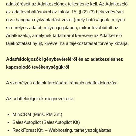
adatkéréseit az Adatkezelőnek teljesítenie kell. Az Adatkezelő
az adattovábbításokról az Infotv. 15. § (2)-(3) bekezdésével
összhangban nyilvántartást vezet (mely hatóságnak, milyen
személyes adatot, milyen jogalapon, mikor továbbított az
Adatkezelő), amelynek tartalmáról kérésére az Adatkezelő
tájékoztatást nyújt, kivéve, ha a tájékoztatását törvény kizárja.
Adatfeldolgozók igénybevételéről és az adatkezeléshez
kapcsolódó tevékenységükről
A személyes adatok tárolására irányuló adatfeldolgozás:
Az adatfeldolgozók megnevezése:
MiniCRM (MiniCRM Zrt.)
SalesAutopilot (SalesAutopilot Kft)
RackForest Kft. – Webhosting, tárhelyszolgáltatás