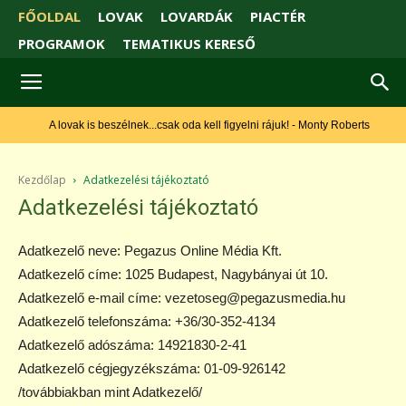
FŐOLDAL
LOVAK
LOVARDÁK
PIACTÉR
PROGRAMOK
TEMATIKUS KERESŐ
A lovak is beszélnek...csak oda kell figyelni rájuk! - Monty Roberts
Kezdőlap
Adatkezelési tájékoztató
Adatkezelési tájékoztató
Adatkezelő neve: Pegazus Online Média Kft.
Adatkezelő címe: 1025 Budapest, Nagybányai út 10.
Adatkezelő e-mail címe: vezetoseg@pegazusmedia.hu
Adatkezelő telefonszáma: +36/30-352-4134
Adatkezelő adószáma: 14921830-2-41
Adatkezelő cégjegyzékszáma: 01-09-926142
/továbbiakban mint Adatkezelő/