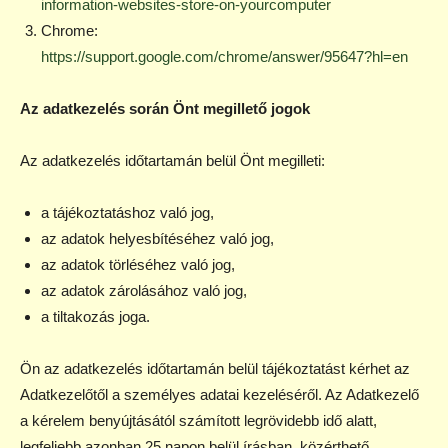
information-websites-store-on-yourcomputer
Chrome:
https://support.google.com/chrome/answer/95647?hl=en
Az adatkezelés során Önt megillető jogok
Az adatkezelés időtartamán belül Önt megilleti:
a tájékoztatáshoz való jog,
az adatok helyesbítéséhez való jog,
az adatok törléséhez való jog,
az adatok zárolásához való jog,
a tiltakozás joga.
Ön az adatkezelés időtartamán belül tájékoztatást kérhet az
Adatkezelőtől a személyes adatai kezeléséről. Az Adatkezelő
a kérelem benyújtásától számított legrövidebb idő alatt,
legfeljebb azonban 25 napon belül írásban, közérthető