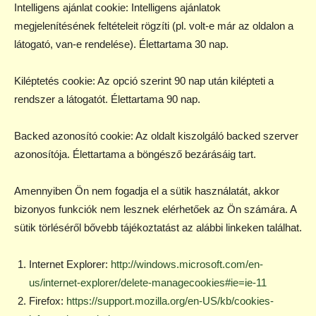
Intelligens ajánlat cookie: Intelligens ajánlatok
megjelenítésének feltételeit rögzíti (pl. volt-e már az oldalon a
látogató, van-e rendelése). Élettartama 30 nap.
Kiléptetés cookie: Az opció szerint 90 nap után kilépteti a
rendszer a látogatót. Élettartama 90 nap.
Backed azonosító cookie: Az oldalt kiszolgáló backed szerver
azonosítója. Élettartama a böngésző bezárásáig tart.
Amennyiben Ön nem fogadja el a sütik használatát, akkor
bizonyos funkciók nem lesznek elérhetőek az Ön számára. A
sütik törléséről bővebb tájékoztatást az alábbi linkeken találhat.
Internet Explorer:
http://windows.microsoft.com/en-
us/internet-explorer/delete-managecookies#ie=ie-11
Firefox:
https://support.mozilla.org/en-US/kb/cookies-