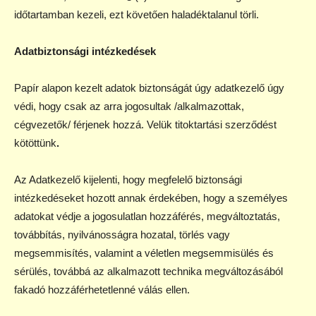
időtartamban kezeli, ezt követően haladéktalanul törli.
Adatbiztonsági intézkedések
Papír alapon kezelt adatok biztonságát úgy adatkezelő úgy
védi, hogy csak az arra jogosultak /alkalmazottak,
cégvezetők/ férjenek hozzá. Velük titoktartási szerződést
kötöttünk
.
Az Adatkezelő kijelenti, hogy megfelelő biztonsági
intézkedéseket hozott annak érdekében, hogy a személyes
adatokat védje a jogosulatlan hozzáférés, megváltoztatás,
továbbítás, nyilvánosságra hozatal, törlés vagy
megsemmisítés, valamint a véletlen megsemmisülés és
sérülés, továbbá az alkalmazott technika megváltozásából
fakadó hozzáférhetetlenné válás ellen.