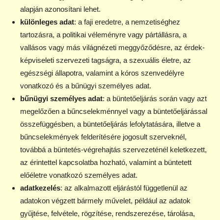
alapján azonosítani lehet.
különleges adat
: a faji eredetre, a nemzetiséghez
tartozásra, a politikai véleményre vagy pártállásra, a
vallásos vagy más világnézeti meggyőződésre, az érdek-
képviseleti szervezeti tagságra, a szexuális életre, az
egészségi állapotra, valamint a kóros szenvedélyre
vonatkozó és a bűnügyi személyes adat.
bűnügyi személyes adat
: a büntetőeljárás során vagy azt
megelőzően a bűncselekménnyel vagy a büntetőeljárással
összefüggésben, a büntetőeljárás lefolytatására, illetve a
bűncselekmények felderítésére jogosult szerveknél,
továbbá a büntetés-végrehajtás szervezeténél keletkezett,
az érintettel kapcsolatba hozható, valamint a büntetett
előéletre vonatkozó személyes adat.
adatkezelés
: az alkalmazott eljárástól függetlenül az
adatokon végzett bármely művelet, például az adatok
gyűjtése, felvétele, rögzítése, rendszerezése, tárolása,