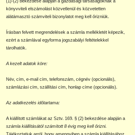
(1)-(2) bekezdése alapján a gazdasági társaságoknak a
könyvviteli elszámolást közvetlenül és közvetetten
alátámasztó számviteli bizonylatot meg kell őrizniük.
Írásban felvett megrendelések a számla mellékletét képezik,
ezért a számlával egyforma jogszabályi feltételekkel
tárolhatók.
A kezelt adatok köre:
Név, cím, e-mail cím, telefonszám, cégnév (opcionális),
számlázási cím, szállítási cím, honlap címe (opcionális).
Az adatkezelés időtartama:
A kiállított számlákat az Sztv. 169. § (2) bekezdése alapján a
számla kiállításától számított 8 évig meg kell őrizni.
Tájékoztatjuk arról, hogy amennyiben a számla kiállításához