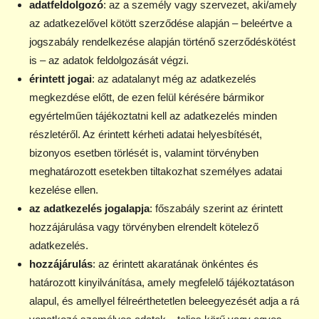
adatfeldolgozó
: az a személy vagy szervezet, aki/amely
az adatkezelővel kötött szerződése alapján – beleértve a
jogszabály rendelkezése alapján történő szerződéskötést
is – az adatok feldolgozását végzi.
érintett jogai
: az adatalanyt még az adatkezelés
megkezdése előtt, de ezen felül kérésére bármikor
egyértelműen tájékoztatni kell az adatkezelés minden
részletéről. Az érintett kérheti adatai helyesbítését,
bizonyos esetben törlését is, valamint törvényben
meghatározott esetekben tiltakozhat személyes adatai
kezelése ellen.
az adatkezelés jogalapja
: főszabály szerint az érintett
hozzájárulása vagy törvényben elrendelt kötelező
adatkezelés.
hozzájárulás
: az érintett akaratának önkéntes és
határozott kinyilvánítása, amely megfelelő tájékoztatáson
alapul, és amellyel félreérthetetlen beleegyezését adja a rá