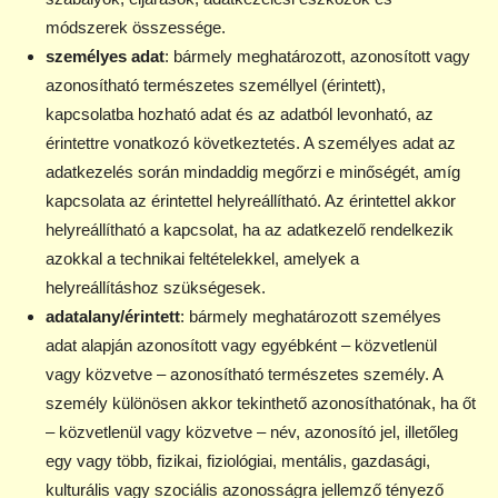
módszerek összessége.
személyes adat
: bármely meghatározott, azonosított vagy
azonosítható természetes személlyel (érintett),
kapcsolatba hozható adat és az adatból levonható, az
érintettre vonatkozó következtetés. A személyes adat az
adatkezelés során mindaddig megőrzi e minőségét, amíg
kapcsolata az érintettel helyreállítható. Az érintettel akkor
helyreállítható a kapcsolat, ha az adatkezelő rendelkezik
azokkal a technikai feltételekkel, amelyek a
helyreállításhoz szükségesek.
adatalany/érintett
: bármely meghatározott személyes
adat alapján azonosított vagy egyébként – közvetlenül
vagy közvetve – azonosítható természetes személy. A
személy különösen akkor tekinthető azonosíthatónak, ha őt
– közvetlenül vagy közvetve – név, azonosító jel, illetőleg
egy vagy több, fizikai, fiziológiai, mentális, gazdasági,
kulturális vagy szociális azonosságra jellemző tényező