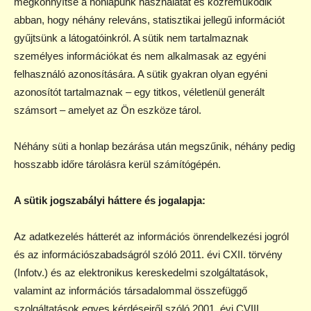
megkönnyítse a honlapunk használatát és közreműködik
abban, hogy néhány releváns, statisztikai jellegű információt
gyűjtsünk a látogatóinkról. A sütik nem tartalmaznak
személyes információkat és nem alkalmasak az egyéni
felhasználó azonosítására. A sütik gyakran olyan egyéni
azonosítót tartalmaznak – egy titkos, véletlenül generált
számsort – amelyet az Ön eszköze tárol.
Néhány süti a honlap bezárása után megszűnik, néhány pedig
hosszabb időre tárolásra kerül számítógépén.
A sütik jogszabályi háttere és jogalapja:
Az adatkezelés hátterét az információs önrendelkezési jogról
és az információszabadságról szóló 2011. évi CXII. törvény
(Infotv.) és az elektronikus kereskedelmi szolgáltatások,
valamint az információs társadalommal összefüggő
szolgáltatások egyes kérdéseiről szóló 2001. évi CVIII.