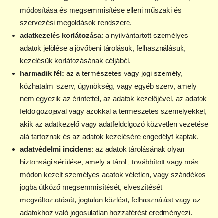
módosítása és megsemmisítése elleni műszaki és
szervezési megoldások rendszere.
adatkezelés korlátozása
: a nyilvántartott személyes
adatok jelölése a jövőbeni tárolásuk, felhasználásuk,
kezelésük korlátozásának céljából.
harmadik fél:
az a természetes vagy jogi személy,
közhatalmi szerv, ügynökség, vagy egyéb szerv, amely
nem egyezik az érintettel, az adatok kezelőjével, az adatok
feldolgozójával vagy azokkal a természetes személyekkel,
akik az adatkezelő vagy adatfeldolgozó közvetlen vezetése
alá tartoznak és az adatok kezelésére engedélyt kaptak.
adatvédelmi incidens
: az adatok tárolásának olyan
biztonsági sérülése, amely a tárolt, továbbított vagy más
módon kezelt személyes adatok véletlen, vagy szándékos
jogba ütköző megsemmisítését, elveszítését,
megváltoztatását, jogtalan közlést, felhasználást vagy az
adatokhoz való jogosulatlan hozzáférést eredményezi.