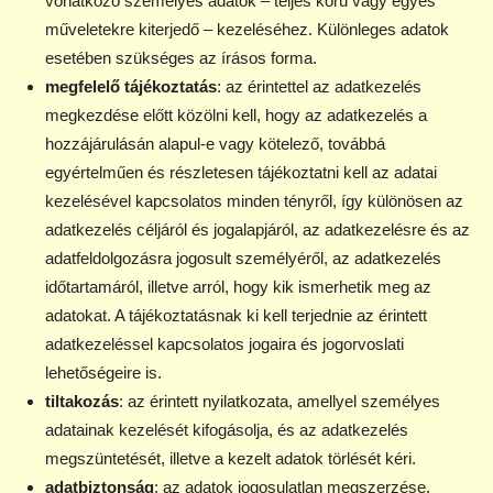
vonatkozó személyes adatok – teljes körű vagy egyes
műveletekre kiterjedő – kezeléséhez. Különleges adatok
esetében szükséges az írásos forma.
megfelelő tájékoztatás
: az érintettel az adatkezelés
megkezdése előtt közölni kell, hogy az adatkezelés a
hozzájárulásán alapul-e vagy kötelező, továbbá
egyértelműen és részletesen tájékoztatni kell az adatai
kezelésével kapcsolatos minden tényről, így különösen az
adatkezelés céljáról és jogalapjáról, az adatkezelésre és az
adatfeldolgozásra jogosult személyéről, az adatkezelés
időtartamáról, illetve arról, hogy kik ismerhetik meg az
adatokat. A tájékoztatásnak ki kell terjednie az érintett
adatkezeléssel kapcsolatos jogaira és jogorvoslati
lehetőségeire is.
tiltakozás
: az érintett nyilatkozata, amellyel személyes
adatainak kezelését kifogásolja, és az adatkezelés
megszüntetését, illetve a kezelt adatok törlését kéri.
adatbiztonság
: az adatok jogosulatlan megszerzése,