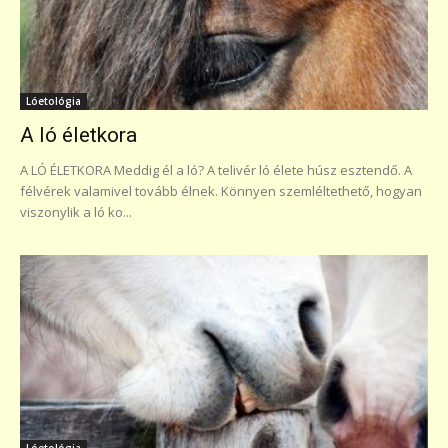
Lóetológia
A ló életkora
A LÓ ÉLETKORA Meddig él a ló? A telivér ló élete húsz esztendő. A
félvérek valamivel tovább élnek. Könnyen szemléltethető, hogyan
viszonylik a ló ko...
Lóetológia