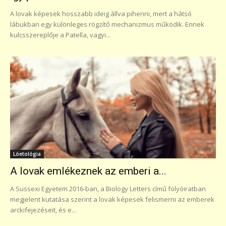
A lovak képesek hosszabb ideig állva pihenni, mert a hátsó
lábukban egy különleges rögzítő mechanizmus működik. Ennek
kulcsszereplője a Patella, vagyi...
Lóetológia
A lovak emlékeznek az emberi a...
A Sussexi Egyetem 2016-ban, a Biology Letters című folyóiratban
megjelent kutatása szerint a lovak képesek felismerni az emberek
arckifejezéseit, és e...