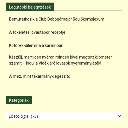
Legutóbbi bejegyzések
Bemutatkozik a Club Dobogómajor üdülőkomplexum
A tökéletes lovastábor receptje
Kötőfék-dilemma a karámban
Készülj, mert idén nyáron minden lóval megtett kilométer
számít – indul a Vidékjáró lovasok nyereményjáték!
A méz, mint takarmánykiegészítő
Kategóriák
Kategóriák