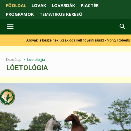
FŐOLDAL
LOVAK
LOVARDÁK
PIACTÉR
PROGRAMOK
TEMATIKUS KERESŐ
A lovak is beszélnek...csak oda kell figyelni rájuk! - Monty Roberts
Kezdőlap
Lóetológia
LÓETOLÓGIA