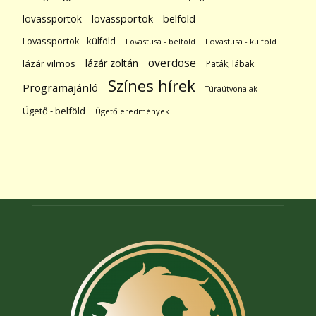
lovassportok
lovassportok - belföld
Lovassportok - külföld
Lovastusa - belföld
Lovastusa - külföld
overdose
lázár zoltán
lázár vilmos
Paták; lábak
Színes hírek
Programajánló
Túraútvonalak
Ügető - belföld
Ügető eredmények