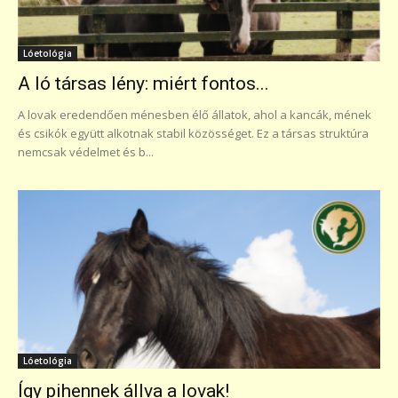
Lóetológia
A ló társas lény: miért fontos...
A lovak eredendően ménesben élő állatok, ahol a kancák, mének
és csikók együtt alkotnak stabil közösséget. Ez a társas struktúra
nemcsak védelmet és b...
Lóetológia
Így pihennek állva a lovak!