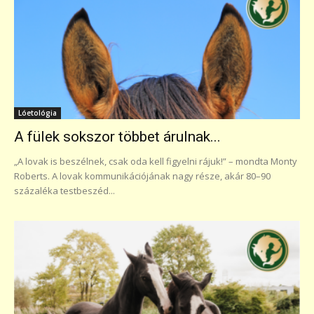
Lóetológia
A fülek sokszor többet árulnak...
„A lovak is beszélnek, csak oda kell figyelni rájuk!” – mondta Monty
Roberts. A lovak kommunikációjának nagy része, akár 80–90
százaléka testbeszéd...