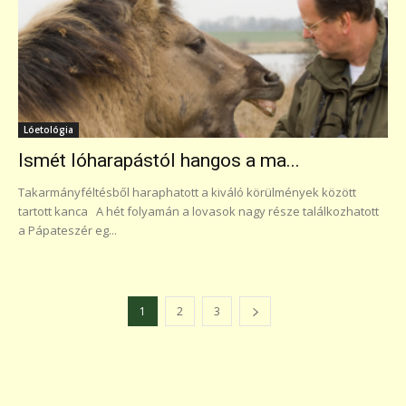
Lóetológia
Ismét lóharapástól hangos a ma...
Takarmányféltésből haraphatott a kiváló körülmények között
tartott kanca A hét folyamán a lovasok nagy része találkozhatott
a Pápateszér eg...
1
2
3