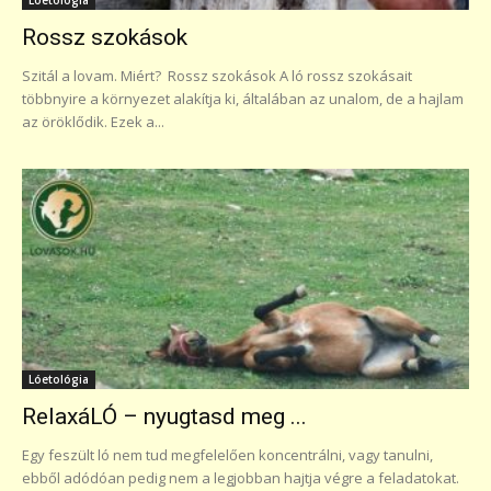
Rossz szokások
Szitál a lovam. Miért? Rossz szokások A ló rossz szokásait
többnyire a környezet alakítja ki, általában az unalom, de a hajlam
az öröklődik. Ezek a...
Lóetológia
RelaxáLÓ – nyugtasd meg ...
Egy feszült ló nem tud megfelelően koncentrálni, vagy tanulni,
ebből adódóan pedig nem a legjobban hajtja végre a feladatokat.