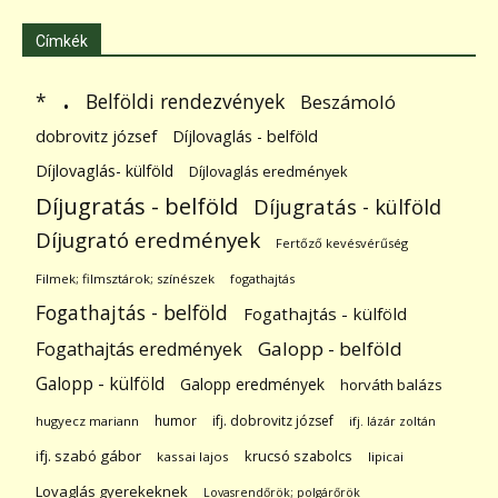
Címkék
.
Belföldi rendezvények
*
Beszámoló
dobrovitz józsef
Díjlovaglás - belföld
Díjlovaglás- külföld
Díjlovaglás eredmények
Díjugratás - belföld
Díjugratás - külföld
Díjugrató eredmények
Fertőző kevésvérűség
Filmek; filmsztárok; színészek
fogathajtás
Fogathajtás - belföld
Fogathajtás - külföld
Galopp - belföld
Fogathajtás eredmények
Galopp - külföld
Galopp eredmények
horváth balázs
humor
ifj. dobrovitz józsef
hugyecz mariann
ifj. lázár zoltán
ifj. szabó gábor
krucsó szabolcs
kassai lajos
lipicai
Lovaglás gyerekeknek
Lovasrendőrök; polgárőrök