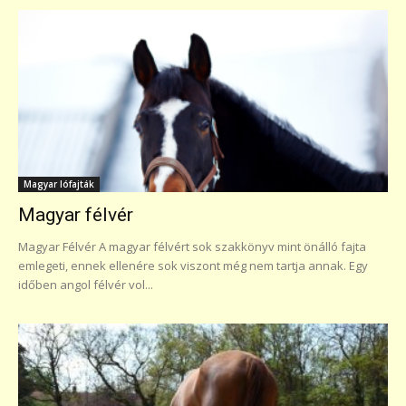
Magyar lófajták
Magyar félvér
Magyar Félvér A magyar félvért sok szakkönyv mint önálló fajta
emlegeti, ennek ellenére sok viszont még nem tartja annak. Egy
időben angol félvér vol...