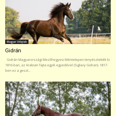
Magyar lófajták
Gidrán
Gidrán Magyarországi Mezőhegyesi Méntelepen tenyésztették ki
1816-ban, az Arabian fajta egyik egyedével (Siglavy Gidran). 1817-
ben ez a geszt...