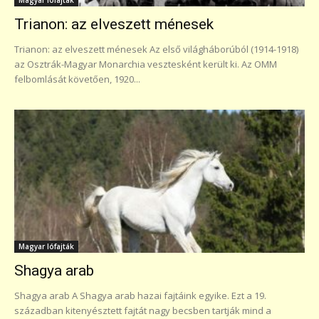
Trianon: az elveszett ménesek
Trianon: az elveszett ménesek Az első világháborúból (1914-1918)
az Osztrák-Magyar Monarchia vesztesként került ki. Az OMM
felbomlását követően, 1920...
Magyar lófajták
Shagya arab
Shagya arab A Shagya arab hazai fajtáink egyike. Ezt a 19.
században kitenyésztett fajtát nagy becsben tartják mind a