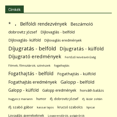
Címkék
.
Belföldi rendezvények
*
Beszámoló
dobrovitz józsef
Díjlovaglás - belföld
Díjlovaglás- külföld
Díjlovaglás eredmények
Díjugratás - belföld
Díjugratás - külföld
Díjugrató eredmények
Fertőző kevésvérűség
Filmek; filmsztárok; színészek
fogathajtás
Fogathajtás - belföld
Fogathajtás - külföld
Galopp - belföld
Fogathajtás eredmények
Galopp - külföld
Galopp eredmények
horváth balázs
humor
ifj. dobrovitz józsef
hugyecz mariann
ifj. lázár zoltán
ifj. szabó gábor
krucsó szabolcs
kassai lajos
lipicai
Lovaglás gyerekeknek
Lovasrendőrök; polgárőrök