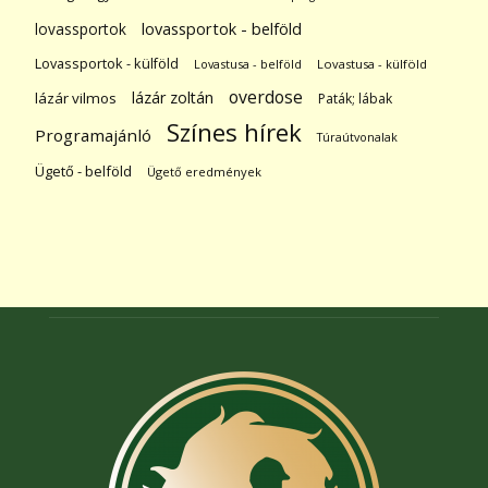
lovassportok
lovassportok - belföld
Lovassportok - külföld
Lovastusa - belföld
Lovastusa - külföld
overdose
lázár zoltán
lázár vilmos
Paták; lábak
Színes hírek
Programajánló
Túraútvonalak
Ügető - belföld
Ügető eredmények