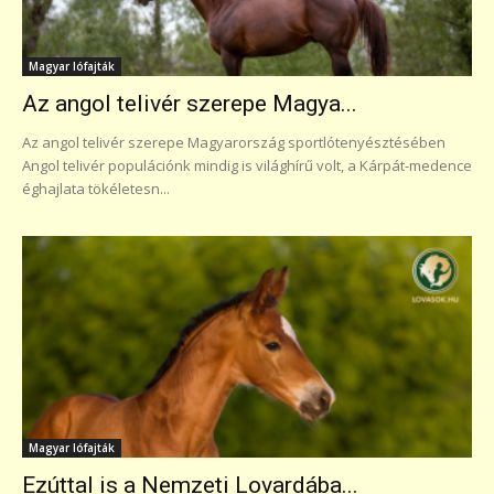
Magyar lófajták
Az angol telivér szerepe Magya...
Az angol telivér szerepe Magyarország sportlótenyésztésében
Angol telivér populációnk mindig is világhírű volt, a Kárpát-medence
éghajlata tökéletesn...
Magyar lófajták
Ezúttal is a Nemzeti Lovardába...