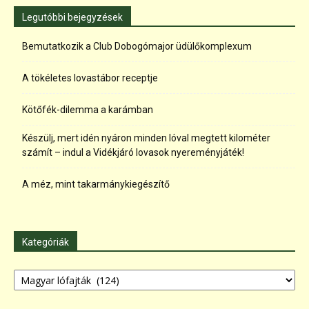
Legutóbbi bejegyzések
Bemutatkozik a Club Dobogómajor üdülőkomplexum
A tökéletes lovastábor receptje
Kötőfék-dilemma a karámban
Készülj, mert idén nyáron minden lóval megtett kilométer
számít – indul a Vidékjáró lovasok nyereményjáték!
A méz, mint takarmánykiegészítő
Kategóriák
Kategóriák