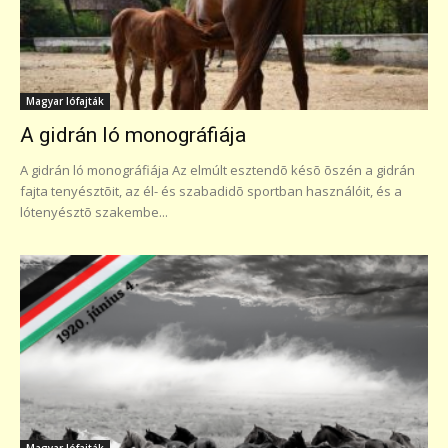
Magyar lófajták
A gidrán ló monográfiája
A gidrán ló monográfiája Az elmúlt esztendõ késõ õszén a gidrán
fajta tenyésztõit, az él- és szabadidõ sportban használóit, és a
lótenyésztõ szakembe...
Magyar lófajták