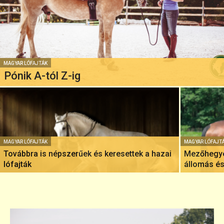
MAGYAR LÓFAJTÁK
Pónik A-tól Z-ig
MAGYAR LÓFAJTÁK
MAGYAR LÓFAJT
Továbbra is népszerűek és keresettek a hazai
Mezőhegye
lófajták
állomás é