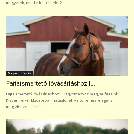
magyarok, mind a külföldiek. 2...
Magyar lófajták
Fajtaismertető lóvásárláshoz I...
Fajtaismertető lóvásárláshoz I. Hagyományos magyar fajtáink
Kisbéri félvér Elsősorban hátaslónak való, nemes, elegáns
megjelenésű, szilárd ...