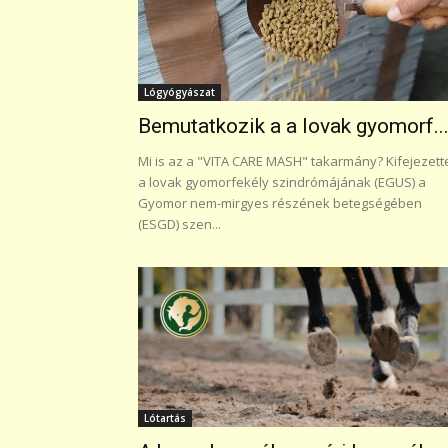
Lógyógyászat
Bemutatkozik a a lovak gyomorf..
Mi is az a "VITA CARE MASH" takarmány? Kifejezett
a lovak gyomorfekély szindrómájának (EGUS) a
Gyomor nem-mirgyes részének betegségében
(ESGD) szen...
Lótartás