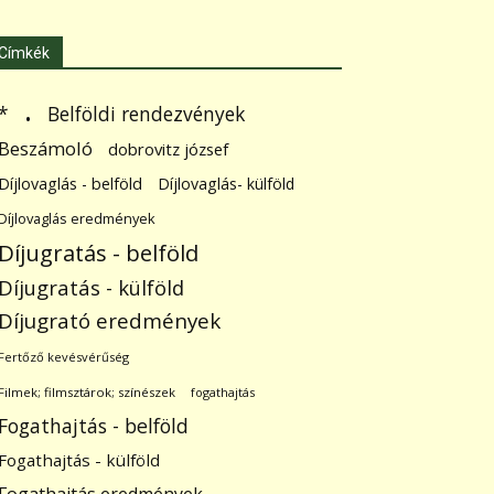
Címkék
.
Belföldi rendezvények
*
Beszámoló
dobrovitz józsef
Díjlovaglás - belföld
Díjlovaglás- külföld
Díjlovaglás eredmények
Díjugratás - belföld
Díjugratás - külföld
Díjugrató eredmények
Fertőző kevésvérűség
Filmek; filmsztárok; színészek
fogathajtás
Fogathajtás - belföld
Fogathajtás - külföld