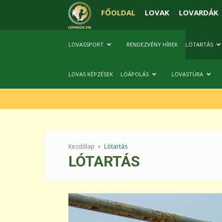
FŐOLDAL
LOVAK
LOVARDÁK
LOVASSPORT
RENDEZVÉNY HÍREK
LÓTARTÁS
LOVAS KÉPZÉSEK
LÓÁPOLÁS
LOVASTÚRA
Kezdőlap
Lótartás
LÓTARTÁS