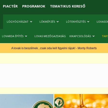
PIACTÉR
PROGRAMOK
TEMATIKUS KERESŐ
LÓGYÓGYÁSZAT
LÓKIKÉPZÉS
LÓTENYÉSZTÉS
LOVASO
LOVARDA ÉPÍTÉS
LOVAS MEZŐGAZDASÁG
KIKAPCSOLÓDÁS
TAR
A lovak is beszélnek...csak oda kell figyelni rájuk! - Monty Roberts