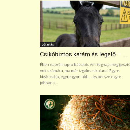
Lótartás
Csikóbiztos karám és legelő – ...
Ében napról napra bátrabb. Ami tegnap még ijeszt
volt számára, ma már izgalmas kaland. Egyre
kíváncsibb, egyre gyorsabb… és persze egyre
jobban s...