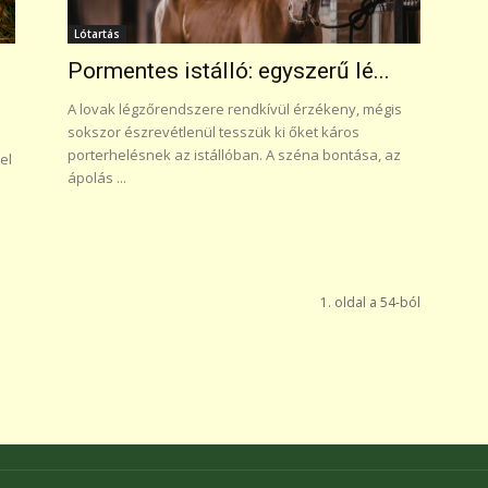
Lótartás
Pormentes istálló: egyszerű lé...
A lovak légzőrendszere rendkívül érzékeny, mégis
sokszor észrevétlenül tesszük ki őket káros
porterhelésnek az istállóban. A széna bontása, az
el
ápolás ...
1. oldal a 54-ból