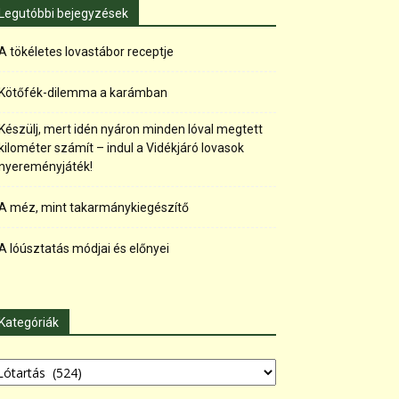
Legutóbbi bejegyzések
A tökéletes lovastábor receptje
Kötőfék-dilemma a karámban
Készülj, mert idén nyáron minden lóval megtett
kilométer számít – indul a Vidékjáró lovasok
nyereményjáték!
A méz, mint takarmánykiegészítő
A lóúsztatás módjai és előnyei
Kategóriák
tegóriák