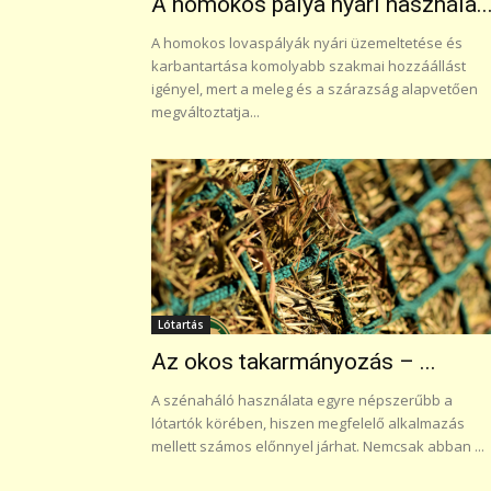
A homokos pálya nyári használa..
A homokos lovaspályák nyári üzemeltetése és
karbantartása komolyabb szakmai hozzáállást
igényel, mert a meleg és a szárazság alapvetően
megváltoztatja...
Lótartás
Az okos takarmányozás – ...
A szénaháló használata egyre népszerűbb a
lótartók körében, hiszen megfelelő alkalmazás
mellett számos előnnyel járhat. Nemcsak abban ...