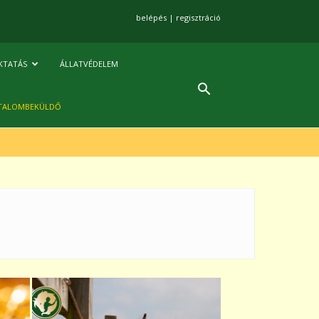
belépés
|
regisztráció
KTATÁS
ÁLLATVÉDELEM
TALOMBEKÜLDŐ