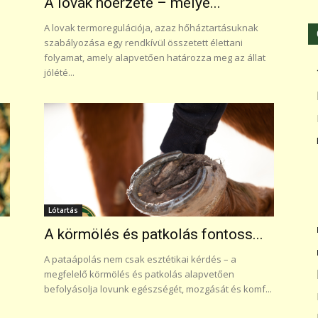
.
A lovak hőérzete – mélye...
A lovak termoregulációja, azaz hőháztartásuknak
szabályozása egy rendkívül összetett élettani
folyamat, amely alapvetően határozza meg az állat
jólété...
Lótartás
A körmölés és patkolás fontoss...
A pataápolás nem csak esztétikai kérdés – a
megfelelő körmölés és patkolás alapvetően
befolyásolja lovunk egészségét, mozgását és komf...