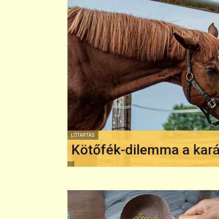
LÓTARTÁS
Kötőfék-dilemma a ka