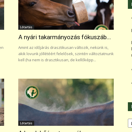
Lótartás
.
A nyári takarmányozás fókuszáb...
en
Amint az időjárás drasztikusan változik, nekünk is,
akik lovunk jóllétéért felelősek, szintén változtatnunk
kell (ha nem is drasztikusan, de kellőképp...
Ka
Lótartás