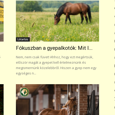
Lótartás
Fókuszban a gyepalkotók: Mit l...
ő
Nem, nem csak füvet! Ahhoz, hogy ezt megértsük,
először magát a gyepet kell értelmeznünk és
megismernünk közelebbről. Hiszen a gyep nem egy
egységes n...