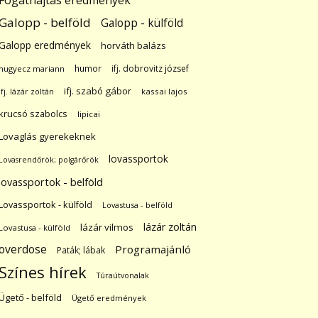
Fogathajtás eredmények
Galopp - belföld
Galopp - külföld
Galopp eredmények
horváth balázs
humor
ifj. dobrovitz józsef
hugyecz mariann
ifj. szabó gábor
ifj. lázár zoltán
kassai lajos
krucsó szabolcs
lipicai
Lovaglás gyerekeknek
lovassportok
Lovasrendőrök; polgárőrök
lovassportok - belföld
Lovassportok - külföld
Lovastusa - belföld
lázár zoltán
lázár vilmos
Lovastusa - külföld
overdose
Programajánló
Paták; lábak
Színes hírek
Túraútvonalak
Ügető - belföld
Ügető eredmények