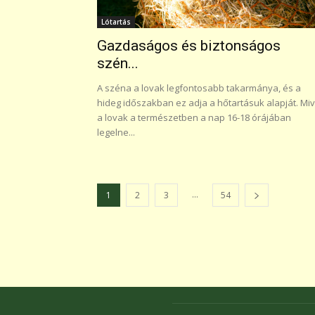
Lótartás
Gazdaságos és biztonságos
szén...
A széna a lovak legfontosabb takarmánya, és a
hideg időszakban ez adja a hőtartásuk alapját. Miv
a lovak a természetben a nap 16-18 órájában
legelne...
...
1
2
3
54