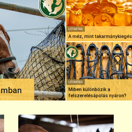
LÓTARTÁS
A méz, mint takarmánykiegés
LÓTARTÁS
rámban
Miben különbözik a
felszerelésápolás nyáron?