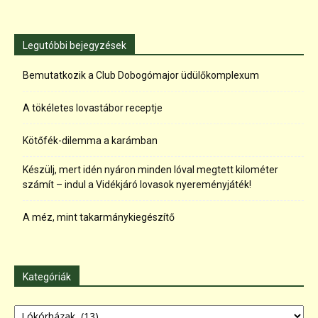
Legutóbbi bejegyzések
Bemutatkozik a Club Dobogómajor üdülőkomplexum
A tökéletes lovastábor receptje
Kötőfék-dilemma a karámban
Készülj, mert idén nyáron minden lóval megtett kilométer
számít – indul a Vidékjáró lovasok nyereményjáték!
A méz, mint takarmánykiegészítő
Kategóriák
Kategóriák