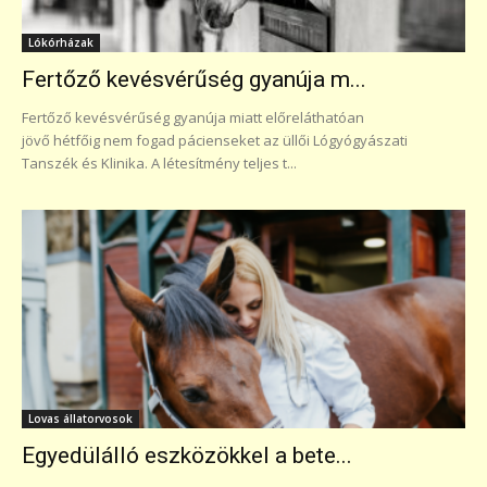
Lókórházak
Fertőző kevésvérűség gyanúja m...
Fertőző kevésvérűség gyanúja miatt előreláthatóan
jövő hétfőig nem fogad pácienseket az üllői Lógyógyászati
Tanszék és Klinika. A létesítmény teljes t...
Lovas állatorvosok
Egyedülálló eszközökkel a bete...