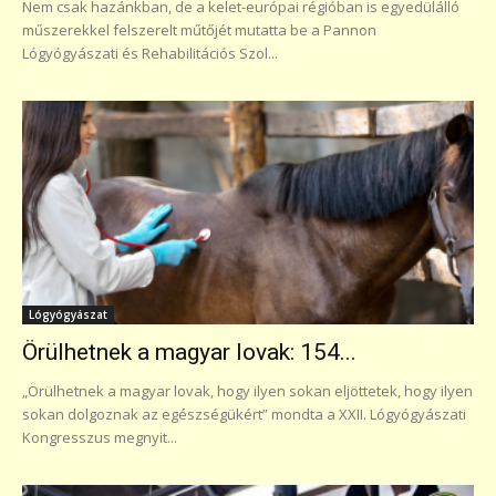
Nem csak hazánkban, de a kelet-európai régióban is egyedülálló
műszerekkel felszerelt műtőjét mutatta be a Pannon
Lógyógyászati és Rehabilitációs Szol...
Lógyógyászat
Örülhetnek a magyar lovak: 154...
„Örülhetnek a magyar lovak, hogy ilyen sokan eljöttetek, hogy ilyen
sokan dolgoznak az egészségükért” mondta a XXII. Lógyógyászati
Kongresszus megnyit...