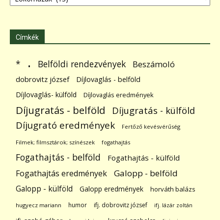
Címkék
.
Belföldi rendezvények
*
Beszámoló
dobrovitz józsef
Díjlovaglás - belföld
Díjlovaglás- külföld
Díjlovaglás eredmények
Díjugratás - belföld
Díjugratás - külföld
Díjugrató eredmények
Fertőző kevésvérűség
Filmek; filmsztárok; színészek
fogathajtás
Fogathajtás - belföld
Fogathajtás - külföld
Galopp - belföld
Fogathajtás eredmények
Galopp - külföld
Galopp eredmények
horváth balázs
humor
ifj. dobrovitz józsef
hugyecz mariann
ifj. lázár zoltán