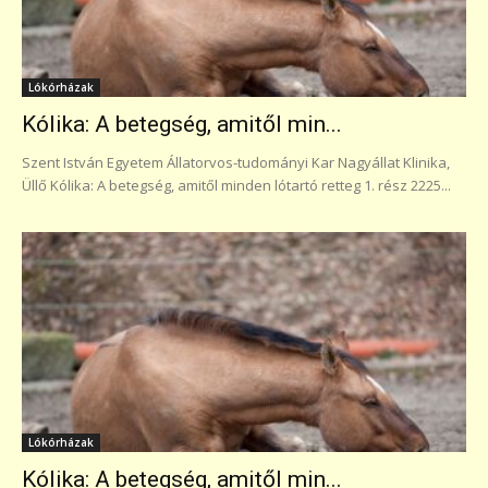
Lókórházak
Kólika: A betegség, amitől min...
Szent István Egyetem Állatorvos-tudományi Kar Nagyállat Klinika,
Üllő Kólika: A betegség, amitől minden lótartó retteg 1. rész 2225...
Lókórházak
Kólika: A betegség, amitől min...