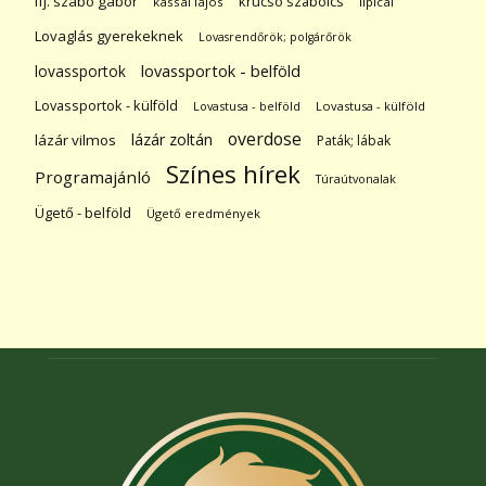
ifj. szabó gábor
krucsó szabolcs
kassai lajos
lipicai
Lovaglás gyerekeknek
Lovasrendőrök; polgárőrök
lovassportok
lovassportok - belföld
Lovassportok - külföld
Lovastusa - belföld
Lovastusa - külföld
overdose
lázár zoltán
lázár vilmos
Paták; lábak
Színes hírek
Programajánló
Túraútvonalak
Ügető - belföld
Ügető eredmények