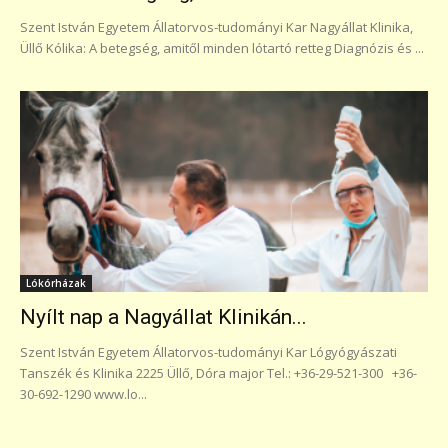
Szent István Egyetem Állatorvos-tudományi Kar Nagyállat Klinika,
Üllő Kólika: A betegség, amitől minden lótartó retteg Diagnózis és ...
Lókórházak
Nyílt nap a Nagyállat Klinikán...
Szent István Egyetem Állatorvos-tudományi Kar Lógyógyászati
Tanszék és Klinika 2225 Üllő, Dóra major Tel.: +36-29-521-300 +36-
30-692-1290 www.lo...