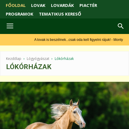
FŐOLDAL
LOVAK
LOVARDÁK
PIACTÉR
PROGRAMOK
TEMATIKUS KERESŐ
A lovak is beszélnek...csak oda kell figyelni rájuk! - Monty Roberts
Kezdőlap
Lógyógyászat
Lókórházak
LÓKÓRHÁZAK