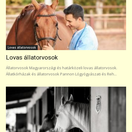
Lovas állatorvosok
Lovas állatorvosok
Állatorvosok Magyarországi és határközeli lovas állatorvosok.
Állatkórházak és állatorvosok Pannon Lógyógyászati és Reh...