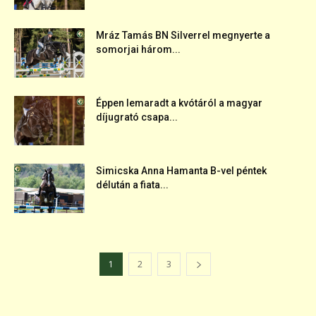
Mráz Tamás BN Silverrel megnyerte a
somorjai három...
Éppen lemaradt a kvótáról a magyar
díjugrató csapa...
Simicska Anna Hamanta B-vel péntek
délután a fiata...
1
2
3