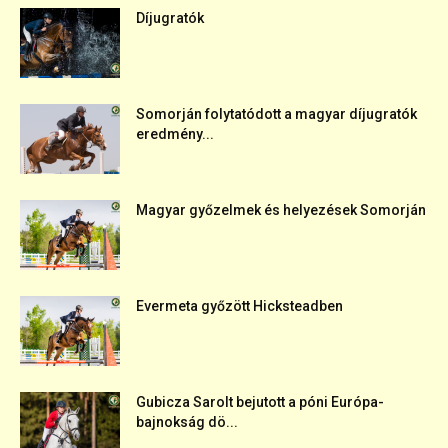
Díjugratók
Somorján folytatódott a magyar díjugratók
eredmény...
Magyar győzelmek és helyezések Somorján
Evermeta győzött Hicksteadben
Gubicza Sarolt bejutott a póni Európa-
bajnokság dö...