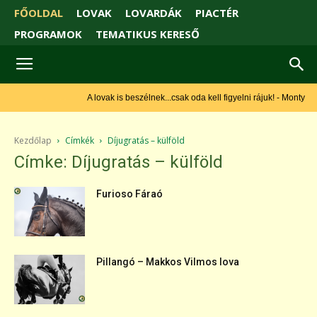
FŐOLDAL
LOVAK
LOVARDÁK
PIACTÉR
PROGRAMOK
TEMATIKUS KERESŐ
A lovak is beszélnek...csak oda kell figyelni rájuk! - Monty Roberts
Kezdőlap
Címkék
Díjugratás – külföld
Címke: Díjugratás – külföld
Furioso Fáraó
Pillangó – Makkos Vilmos lova