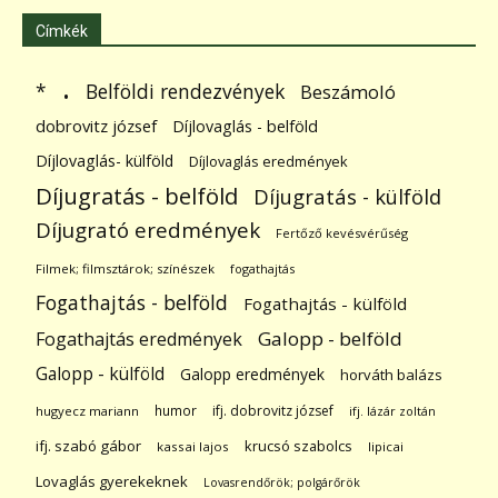
Címkék
.
Belföldi rendezvények
*
Beszámoló
dobrovitz józsef
Díjlovaglás - belföld
Díjlovaglás- külföld
Díjlovaglás eredmények
Díjugratás - belföld
Díjugratás - külföld
Díjugrató eredmények
Fertőző kevésvérűség
Filmek; filmsztárok; színészek
fogathajtás
Fogathajtás - belföld
Fogathajtás - külföld
Galopp - belföld
Fogathajtás eredmények
Galopp - külföld
Galopp eredmények
horváth balázs
humor
ifj. dobrovitz józsef
hugyecz mariann
ifj. lázár zoltán
ifj. szabó gábor
krucsó szabolcs
kassai lajos
lipicai
Lovaglás gyerekeknek
Lovasrendőrök; polgárőrök