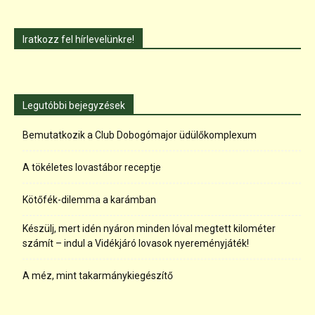
Iratkozz fel hírlevelünkre!
Legutóbbi bejegyzések
Bemutatkozik a Club Dobogómajor üdülőkomplexum
A tökéletes lovastábor receptje
Kötőfék-dilemma a karámban
Készülj, mert idén nyáron minden lóval megtett kilométer
számít – indul a Vidékjáró lovasok nyereményjáték!
A méz, mint takarmánykiegészítő