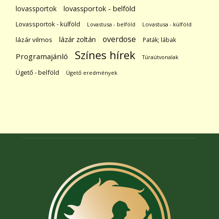
lovassportok
lovassportok - belföld
Lovassportok - külföld
Lovastusa - belföld
Lovastusa - külföld
overdose
lázár zoltán
lázár vilmos
Paták; lábak
Színes hírek
Programajánló
Túraútvonalak
Ügető - belföld
Ügető eredmények