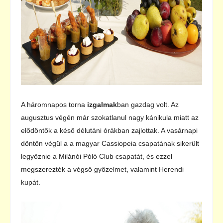
A háromnapos torna
izgalmak
ban gazdag volt. Az
augusztus végén már szokatlanul nagy kánikula miatt az
elődöntők a késő délutáni órákban zajlottak. A vasárnapi
döntőn végül a a magyar Cassiopeia csapatának sikerült
legyőznie a Milánói Póló Club csapatát, és ezzel
megszerezték a végső győzelmet, valamint Herendi
kupát.