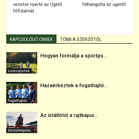
vezetve nyerte az Ügető
felhangolta az ügetőt
főfutamát
KAPCSOLÓDÓ CIKKEK
TÖBB A SZERZŐTŐL
Hogyan formálja a sportps...
Lovassportok
Hazaérkeztek a fogathajtó...
Fogathajtás
Az istállótól a rajtkapui...
Edzésfelépítés