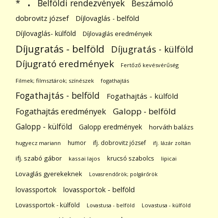
.
Belföldi rendezvények
*
Beszámoló
dobrovitz józsef
Díjlovaglás - belföld
Díjlovaglás- külföld
Díjlovaglás eredmények
Díjugratás - belföld
Díjugratás - külföld
Díjugrató eredmények
Fertőző kevésvérűség
Filmek; filmsztárok; színészek
fogathajtás
Fogathajtás - belföld
Fogathajtás - külföld
Galopp - belföld
Fogathajtás eredmények
Galopp - külföld
Galopp eredmények
horváth balázs
humor
ifj. dobrovitz józsef
hugyecz mariann
ifj. lázár zoltán
ifj. szabó gábor
krucsó szabolcs
kassai lajos
lipicai
Lovaglás gyerekeknek
Lovasrendőrök; polgárőrök
lovassportok
lovassportok - belföld
Lovassportok - külföld
Lovastusa - belföld
Lovastusa - külföld