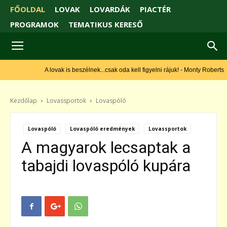
FŐOLDAL
LOVAK
LOVARDÁK
PIACTÉR
PROGRAMOK
TEMATIKUS KERESŐ
A lovak is beszélnek...csak oda kell figyelni rájuk! - Monty Roberts
Kezdőlap
Lovassportok
Lovaspóló
Lovaspóló
Lovaspóló eredmények
Lovassportok
A magyarok lecsaptak a
tabajdi lovaspóló kupára