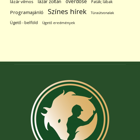
overdose
lázár zoltán
lázár vilmos
Paták; lábak
Színes hírek
Programajánló
Túraútvonalak
Ügető - belföld
Ügető eredmények