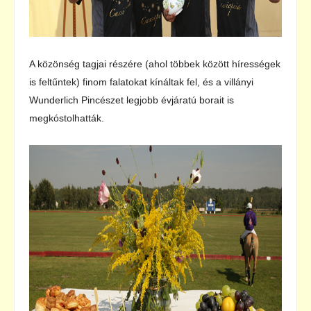
A közönség tagjai részére (ahol többek között hírességek
is feltűntek) finom falatokat kínáltak fel, és a villányi
Wunderlich Pincészet legjobb évjáratú borait is
megkóstolhatták.