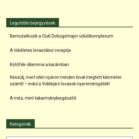
Legutóbbi bejegyzések
Bemutatkozik a Club Dobogómajor üdülőkomplexum
A tökéletes lovastábor receptje
Kötőfék-dilemma a karámban
Készülj, mert idén nyáron minden lóval megtett kilométer
számít – indul a Vidékjáró lovasok nyereményjáték!
A méz, mint takarmánykiegészítő
Kategóriák
Kategóriák