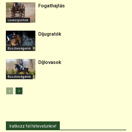
Fogathajtás
Lovassportok
Díjugratók
Büszkeségeink
Díjlovasok
Büszkeségeink
Iratkozz fel hírlevelünkre!