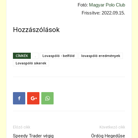
Fotó:
Magyar Polo Club
Frissítve: 2022.09.15.
Hozzászólások
CÍMKÉK
.
Lovaspóló - belföld
lovaspóló eredmények
Lovaspóló sikerek
Előző cikk
Következő cikk
Speedy Trader végig
Ördög Hegedűse