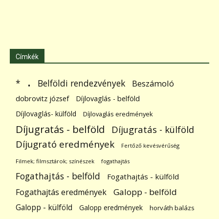
Címkék
.
Belföldi rendezvények
*
Beszámoló
dobrovitz józsef
Díjlovaglás - belföld
Díjlovaglás- külföld
Díjlovaglás eredmények
Díjugratás - belföld
Díjugratás - külföld
Díjugrató eredmények
Fertőző kevésvérűség
Filmek; filmsztárok; színészek
fogathajtás
Fogathajtás - belföld
Fogathajtás - külföld
Galopp - belföld
Fogathajtás eredmények
Galopp - külföld
Galopp eredmények
horváth balázs