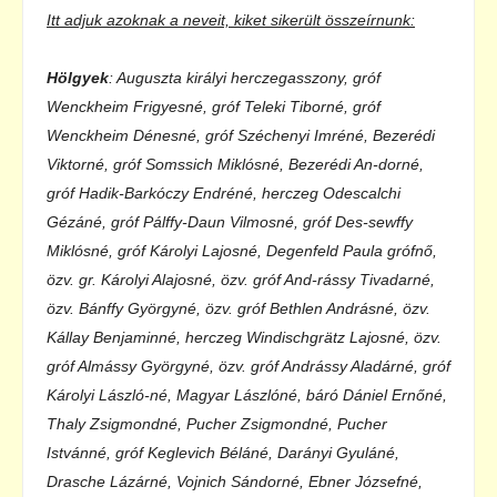
Itt adjuk azoknak a neveit, kiket sikerült összeírnunk:
Hölgyek
: Auguszta királyi herczegasszony, gróf
Wenckheim Frigyesné, gróf Teleki Tiborné, gróf
Wenckheim Dénesné, gróf Széchenyi Imréné, Bezerédi
Viktorné, gróf Somssich Miklósné, Bezerédi An-dorné,
gróf Hadik-Barkóczy Endréné, herczeg Odescalchi
Gézáné, gróf Pálffy-Daun Vilmosné, gróf Des-sewffy
Miklósné, gróf Károlyi Lajosné, Degenfeld Paula grófnő,
özv. gr. Károlyi Alajosné, özv. gróf And-rássy Tivadarné,
özv. Bánffy Györgyné, özv. gróf Bethlen Andrásné, özv.
Kállay Benjaminné, herczeg Windischgrätz Lajosné, özv.
gróf Almássy Györgyné, özv. gróf Andrássy Aladárné, gróf
Károlyi László-né, Magyar Lászlóné, báró Dániel Ernőné,
Thaly Zsigmondné, Pucher Zsigmondné, Pucher
Istvánné, gróf Keglevich Béláné, Darányi Gyuláné,
Drasche Lázárné, Vojnich Sándorné, Ebner Józsefné,