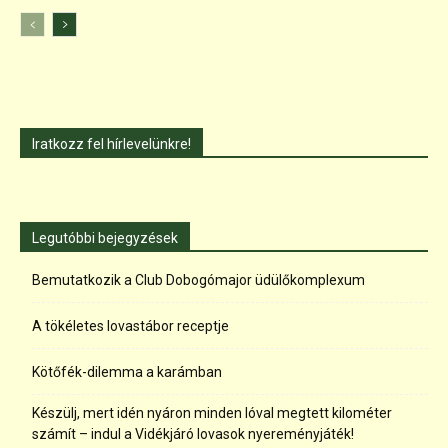
Iratkozz fel hírlevelünkre!
Legutóbbi bejegyzések
Bemutatkozik a Club Dobogómajor üdülőkomplexum
A tökéletes lovastábor receptje
Kötőfék-dilemma a karámban
Készülj, mert idén nyáron minden lóval megtett kilométer
számít – indul a Vidékjáró lovasok nyereményjáték!