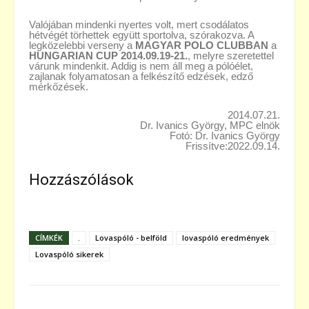
Valójában mindenki nyertes volt, mert csodálatos
hétvégét törhettek együtt sportolva, szórakozva. A
legközelebbi verseny a
MAGYAR POLO CLUBBAN
a
HUNGARIAN CUP
2014.09.19-21.
, melyre szeretettel
várunk mindenkit. Addig is nem áll meg a pólóélet,
zajlanak folyamatosan a felkészítő edzések, edző
mérkőzések.
2014.07.21.
Dr. Ivanics György, MPC elnök
Fotó: Dr. Ivanics György
Frissítve:2022.09.14.
Hozzászólások
CÍMKÉK
.
Lovaspóló - belföld
lovaspóló eredmények
Lovaspóló sikerek