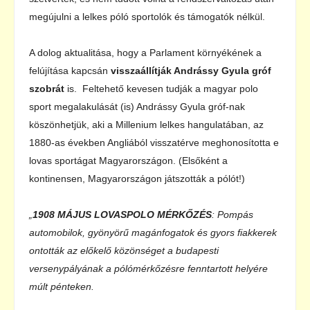
megújulni a lelkes póló sportolók és támogatók nélkül.
A dolog aktualitása, hogy a Parlament környékének a
felújítása kapcsán
visszaállítják Andrássy Gyula gróf
szobrát
is. Feltehető kevesen tudják a magyar polo
sport megalakulását (is) Andrássy Gyula gróf-nak
köszönhetjük, aki a Millenium lelkes hangulatában, az
1880-as években Angliából visszatérve meghonosította e
lovas sportágat Magyarországon. (Elsőként a
kontinensen, Magyarországon játszották a pólót!)
„
1908 MÁJUS LOVASPOLO MÉRKŐZÉS
: Pompás
automobilok, gyönyörű magánfogatok és gyors fiakkerek
ontották az előkelő közönséget a budapesti
versenypályának a pólómérkőzésre fenntartott helyére
múlt pénteken.