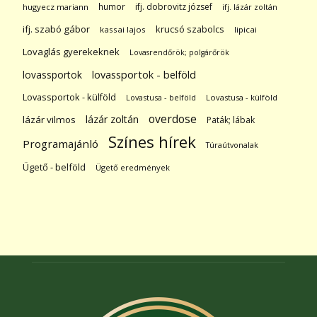
humor
ifj. dobrovitz józsef
hugyecz mariann
ifj. lázár zoltán
ifj. szabó gábor
krucsó szabolcs
kassai lajos
lipicai
Lovaglás gyerekeknek
Lovasrendőrök; polgárőrök
lovassportok
lovassportok - belföld
Lovassportok - külföld
Lovastusa - belföld
Lovastusa - külföld
overdose
lázár zoltán
lázár vilmos
Paták; lábak
Színes hírek
Programajánló
Túraútvonalak
Ügető - belföld
Ügető eredmények