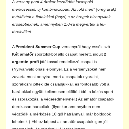
A verseny pont 4 órakor kezdődött lovaspoló
mérkőzéssel, uj kombinációban. Az „old men” (öreg urak)
mérkőztek a fiatalokkal (boys) s az öregek bizonyultak
erősebbeknek, amennyiben 1:0-ra megverték a fel-
törekvőket.
A
President Summer Cup
versenyről hagy essék szó.
Két amatőr
sportolókból álló csapat mellett, indult
2
argentin profi
játékossal rendelkező csapat is.
(Nyilvánvaló óriási előnnyel. Ez a versenyzőket nem
zavarta most annyira, mert a csapatok nyaralni,
szórakozni jöttek ide családjukkal, és fontosabb volt a
barátokkal együtt kellemesen eltöltött idő, a közös sport
és szórakozás, a végeredménynél.) Az amatőr csapatok
derekasan harcoltak. (Ilyenkor amennyiben nem
végződik a mérkőzés 10 gól hátránnyal, már boldogok
lehetnek.) Ehhez képest az amatőr csapatok igen jól