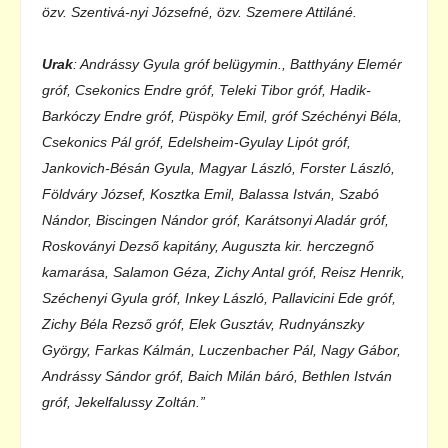
özv. Szentivá-nyi Józsefné, özv. Szemere Attiláné.
Urak
: Andrássy Gyula gróf belügymin., Batthyány Elemér
gróf, Csekonics Endre gróf, Teleki Tibor gróf, Hadik-
Barkóczy Endre gróf, Püspöky Emil, gróf Széchényi Béla,
Csekonics Pál gróf, Edelsheim-Gyulay Lipót gróf,
Jankovich-Bésán Gyula, Magyar László, Forster László,
Földváry József, Kosztka Emil, Balassa István, Szabó
Nándor, Biscingen Nándor gróf, Karátsonyi Aladár gróf,
Roskoványi Dezső kapitány, Auguszta kir. herczegnő
kamarása, Salamon Géza, Zichy Antal gróf, Reisz Henrik,
Széchenyi Gyula gróf, Inkey László, Pallavicini Ede gróf,
Zichy Béla Rezső gróf, Elek Gusztáv, Rudnyánszky
György, Farkas Kálmán, Luczenbacher Pál, Nagy Gábor,
Andrássy Sándor gróf, Baich Milán báró, Bethlen István
gróf, Jekelfalussy Zoltán.”