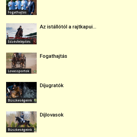
Fogathajtás
Az istállótól a rajtkapui...
Edzésfelépítés
Fogathajtás
Lovassportok
Díjugratók
Büszkeségeink
Díjlovasok
Büszkeségeink