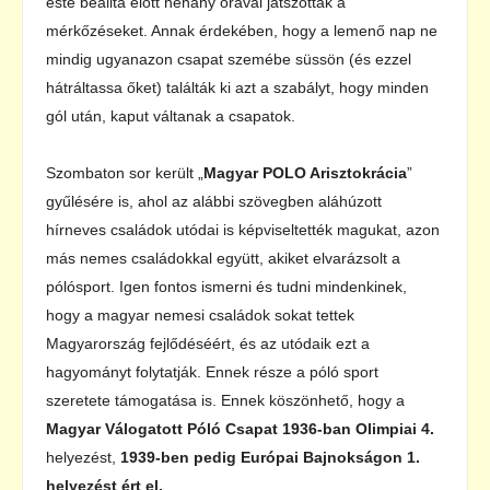
este beállta előtt néhány órával játszották a
mérkőzéseket. Annak érdekében, hogy a lemenő nap ne
mindig ugyanazon csapat szemébe süssön (és ezzel
hátráltassa őket) találták ki azt a szabályt, hogy minden
gól után, kaput váltanak a csapatok.
Szombaton sor került „
Magyar POLO Arisztokrácia
”
gyűlésére is, ahol az alábbi szövegben aláhúzott
hírneves családok utódai is képviseltették magukat, azon
más nemes családokkal együtt, akiket elvarázsolt a
pólósport. Igen fontos ismerni és tudni mindenkinek,
hogy a magyar nemesi családok sokat tettek
Magyarország fejlődéséért, és az utódaik ezt a
hagyományt folytatják. Ennek része a póló sport
szeretete támogatása is. Ennek köszönhető, hogy a
Magyar Válogatott Póló Csapat 1936-ban Olimpiai 4.
helyezést,
1939-ben pedig Európai Bajnokságon 1.
helyezést ért el.