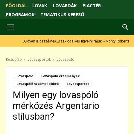
FŐOLDAL
LOVAK
LOVARDÁK
PIACTÉR
PROGRAMOK
TEMATIKUS KERESŐ
A lovak is beszélnek...csak oda kell figyelni rájuk! - Monty Roberts
Kezdőlap
Lovassportok
Lovaspóló
Lovaspóló
Lovaspóló eredmények
Lovaspóló szakmai cikkek
Lovassportok
Milyen egy lovaspóló
mérkőzés Argentario
stílusban?