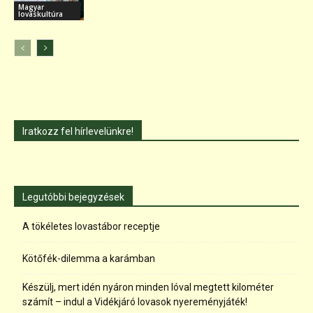
Magyar
lovaskultúra
Iratkozz fel hírlevelünkre!
Legutóbbi bejegyzések
A tökéletes lovastábor receptje
Kötőfék-dilemma a karámban
Készülj, mert idén nyáron minden lóval megtett kilométer
számít – indul a Vidékjáró lovasok nyereményjáték!