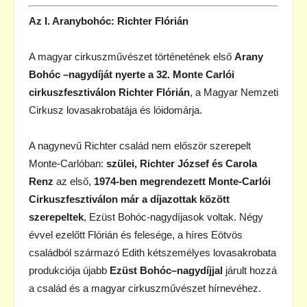
Az I. Aranybohóc: Richter Flórián
A magyar cirkuszművészet történetének első
Arany
Bohóc –nagydíját nyerte a 32. Monte Carlói
cirkuszfesztiválon Richter Flórián
, a Magyar Nemzeti
Cirkusz lovasakrobatája és lóidomárja.
A nagynevű Richter család nem először szerepelt
Monte-Carlóban:
szülei, Richter József és Carola
Renz
az első,
1974-ben megrendezett Monte-Carlói
Cirkuszfesztiválon már a díjazottak között
szerepeltek
, Ezüst Bohóc-nagydíjasok voltak. Négy
évvel ezelőtt Flórián és felesége, a híres Eötvös
családból származó Edith kétszemélyes lovasakrobata
produkciója újabb
Ezüst Bohóc–nagydíjjal
járult hozzá
a család és a magyar cirkuszművészet hírnevéhez.