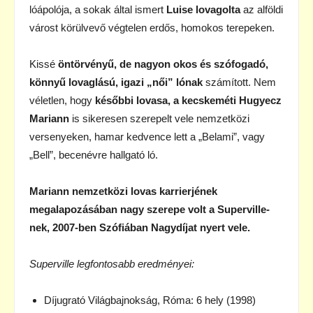
lóápolója, a sokak által ismert
Luise lovagolta
az alföldi
várost körülvevő végtelen erdős, homokos terepeken.
Kissé
öntörvényű, de nagyon okos és szófogadó,
könnyű lovaglású, igazi „női” lónak
számított. Nem
véletlen, hogy
későbbi lovasa, a kecskeméti Hugyecz
Mariann
is sikeresen szerepelt vele nemzetközi
versenyeken, hamar kedvence lett a „Belami”, vagy
„Bell”, becenévre hallgató ló.
Mariann nemzetközi lovas karrierjének
megalapozásában nagy szerepe volt a Superville-
nek, 2007-ben Szófiában Nagydíjat nyert vele.
Superville legfontosabb eredményei:
Díjugrató Világbajnokság, Róma: 6 hely (1998)