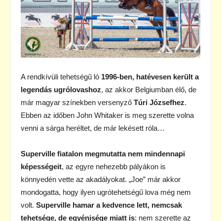
A rendkívüli tehetségű ló
1996-ben, hatévesen került a
legendás ugrólovashoz
, az akkor Belgiumban élő, de
már magyar színekben versenyző
Túri Józsefhez
.
Ebben az időben John Whitaker is meg szerette volna
venni a sárga heréltet, de már lekésett róla…
Superville fiatalon megmutatta nem mindennapi
képességeit
, az egyre nehezebb pályákon is
könnyedén vette az akadályokat. „Joe” már akkor
mondogatta, hogy ilyen ugrótehetségű lova még nem
volt.
Superville hamar a kedvence lett, nemcsak
tehetsége, de egyénisége miatt is
: nem szerette az