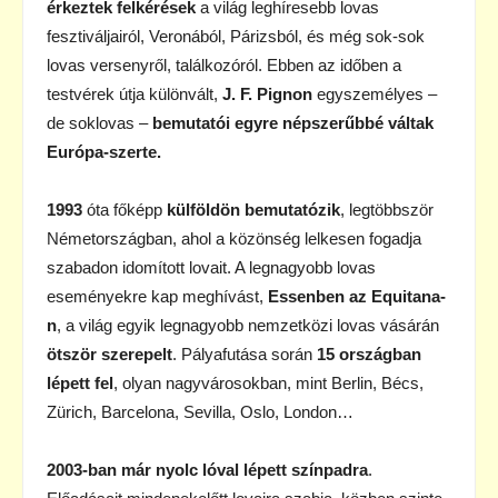
érkeztek felkérések
a világ leghíresebb lovas
fesztiváljairól, Veronából, Párizsból, és még sok-sok
lovas versenyről, találkozóról. Ebben az időben a
testvérek útja különvált,
J. F. Pignon
egyszemélyes –
de soklovas –
bemutatói egyre népszerűbbé váltak
Európa-szerte.
1993
óta főképp
külföldön bemutatózik
, legtöbbször
Németországban, ahol a közönség lelkesen fogadja
szabadon idomított lovait. A legnagyobb lovas
eseményekre kap meghívást,
Essenben az Equitana-
n
, a világ egyik legnagyobb nemzetközi lovas vásárán
ötször szerepelt
. Pályafutása során
15 országban
lépett fel
, olyan nagyvárosokban, mint Berlin, Bécs,
Zürich, Barcelona, Sevilla, Oslo, London…
2003-ban már nyolc lóval lépett színpadra
.