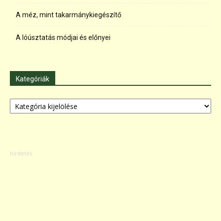
A méz, mint takarmánykiegészítő
A lóúsztatás módjai és előnyei
Kategóriák
Kategóriák