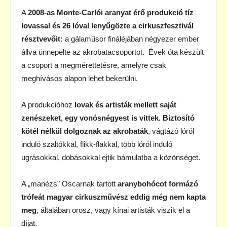
A
2008-as Monte-Carlói aranyat érő produkció tíz
lovassal és 26 lóval lenyűgözte a cirkuszfesztivál
résztvevőit:
a gálaműsor fináléjában négyezer ember
állva ünnepelte az akrobatacsoportot. Évek óta készült
a csoport a megmérettetésre, amelyre csak
meghívásos alapon lehet bekerülni.
A produkcióhoz
lovak és artisták mellett saját
zenészeket, egy vonósnégyest is vittek.
Biztosító
kötél nélkül dolgoznak az akrobaták
, vágtázó lóról
induló szaltókkal, flikk-flakkal, több lóról induló
ugrásokkal, dobásokkal ejtik bámulatba a közönséget.
A „manézs” Oscarnak tartott
aranybohócot formázó
trófeát magyar cirkuszművész eddig még nem kapta
meg
, általában orosz, vagy kínai artisták viszik el a
díjat.