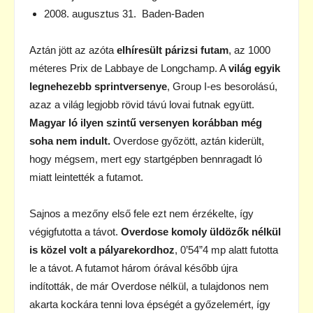
2008. augusztus 31. Baden-Baden
Aztán jött az azóta
elhíresült párizsi futam
, az 1000
méteres Prix de Labbaye de Longchamp. A
világ egyik
legnehezebb sprintversenye
, Group I-es besorolású,
azaz a világ legjobb rövid távú lovai futnak együtt.
Magyar ló ilyen szintű versenyen korábban még
soha nem indult.
Overdose győzött, aztán kiderült,
hogy mégsem, mert egy startgépben bennragadt ló
miatt leintették a futamot.
Sajnos a mezőny első fele ezt nem érzékelte, így
végigfutotta a távot.
Overdose komoly üldözők nélkül
is közel volt a pályarekordhoz
, 0’54”4 mp alatt futotta
le a távot. A futamot három órával később újra
indították, de már Overdose nélkül, a tulajdonos nem
akarta kockára tenni lova épségét a győzelemért, így