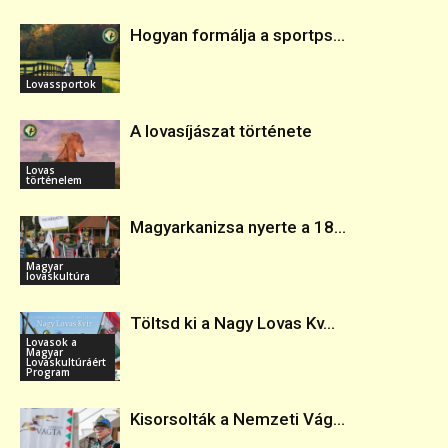
Hogyan formálja a sportps...
Lovassportok
A lovasíjászat története
Lovas
történelem
Magyarkanizsa nyerte a 18...
Magyar
lovaskultúra
Töltsd ki a Nagy Lovas Kv...
Lovasok a
Magyar
Lovaskultúráért
Program
Kisorsolták a Nemzeti Vág...