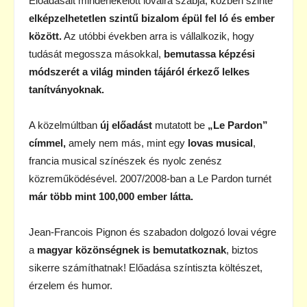
Előadásait mindenekelőtt lovaira szabja, közben szinte
elképzelhetetlen szintű bizalom épül fel ló és ember
között.
Az utóbbi években arra is vállalkozik, hogy
tudását megossza másokkal,
bemutassa képzési
módszerét a világ minden tájáról érkező lelkes
tanítványoknak.
A közelmúltban
új előadást
mutatott be
„Le Pardon”
címmel,
amely nem más, mint egy
lovas musical
,
francia musical színészek és nyolc zenész
közreműködésével. 2007/2008-ban a Le Pardon turnét
már több mint 100,000 ember látta.
Jean-Francois Pignon és szabadon dolgozó lovai végre
a
magyar közönségnek is bemutatkoznak
, biztos
sikerre számíthatnak! Előadása színtiszta költészet,
érzelem és humor.