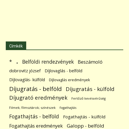
Címkék
.
Belföldi rendezvények
*
Beszámoló
dobrovitz józsef
Díjlovaglás - belföld
Díjlovaglás- külföld
Díjlovaglás eredmények
Díjugratás - belföld
Díjugratás - külföld
Díjugrató eredmények
Fertőző kevésvérűség
Filmek; filmsztárok; színészek
fogathajtás
Fogathajtás - belföld
Fogathajtás - külföld
Galopp - belföld
Fogathajtás eredmények