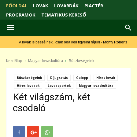
FŐOLDAL
LOVAK
LOVARDÁK
PIACTÉR
PROGRAMOK
TEMATIKUS KERESŐ
A lovak is beszélnek...csak oda kell figyelni rájuk! - Monty Roberts
Kezdőlap
Magyar lovaskultúra
Büszkeségeink
Büszkeségeink
Díjugratás
Galopp
Híres lovak
Híres lovasok
Lovassportok
Magyar lovaskultúra
Két világszám, két
csodaló