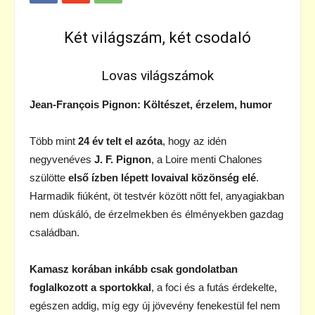
Két világszám, két csodaló
Lovas világszámok
Jean-François Pignon: Költészet, érzelem, humor
Több mint
24 év telt el azóta
, hogy az idén
negyvenéves
J. F. Pignon
, a Loire menti Chalones
szülötte
első ízben lépett lovaival közönség elé
.
Harmadik fiúként, öt testvér között nőtt fel, anyagiakban
nem dúskáló, de érzelmekben és élményekben gazdag
családban.
Kamasz korában inkább csak gondolatban
foglalkozott a sportokkal
, a foci és a futás érdekelte,
egészen addig, míg egy új jövevény fenekestül fel nem