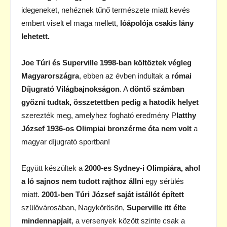
idegeneket, nehéznek tűnő természete miatt kevés
embert viselt el maga mellett,
lóápolója csakis lány
lehetett.
Joe Túri és Superville 1998-ban költöztek végleg
Magyarországra
, ebben az évben indultak a
római
Díjugrató Világbajnokságon
. A
döntő számban
győzni tudtak,
összetettben pedig a hatodik helyet
szerezték meg, amelyhez fogható eredmény P
latthy
József 1936-os Olimpiai bronzérme óta nem volt
a
magyar díjugrató sportban!
Együtt készültek a
2000-es Sydney-i Olimpiára, ahol
a ló sajnos nem tudott rajthoz állni
egy sérülés
miatt.
2001-ben Túri József
saját istállót épített
szülővárosában, Nagykőrösön,
Superville itt élte
mindennapjait
, a versenyek között szinte csak a