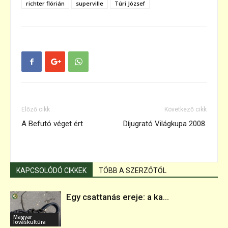
richter flórián
superville
Túri József
Előző cikk
Következő cikk
A Befutó véget ért
Díjugrató Világkupa 2008.
KAPCSOLÓDÓ CIKKEK
TÖBB A SZERZŐTŐL
Egy csattanás ereje: a ka...
Magyar
lovaskultúra