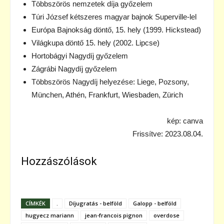
Többszörös nemzetek díja győzelem
Túri József kétszeres magyar bajnok Superville-lel
Európa Bajnokság döntő, 15. hely (1999. Hickstead)
Világkupa döntő 15. hely (2002. Lipcse)
Hortobágyi Nagydíj győzelem
Zágrábi Nagydíj győzelem
Többszörös Nagydíj helyezése: Liege, Pozsony,
München, Athén, Frankfurt, Wiesbaden, Zürich
kép: canva
Frissítve: 2023.08.04.
Hozzászólások
CÍMKÉK
.
Díjugratás - belföld
Galopp - belföld
hugyecz mariann
jean-francois pignon
overdose