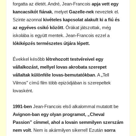
forgatta az életét. André, Jean-Francois
apja vett egy
kancacsikót fiának
, melyet
Gazelle-nek
neveztek el.
Szinte azonnal
kivételes kapcsolat alakult ki a fiú és
az egyéves csikó között
. Órákat játszottak, még
iskolába is együtt mentek. Jean-Francois ezzel a
lókiképzés természetes útjára lépett.
Évekkel később
létrehozott testvéreivel egy
vállalkozást, mellyel lovas akrobata szerepet
vállaltak különféle lovas-bemutatókban
. A „Tell
Vilmos” című film több epizódjában is szerepeltek
lovasként.
1991-ben
Jean-Francois első alkalommal mutatott be
Avignon-ban egy olyan programot, „Cheval
Passion” címmel, ahol a lovain semmilyen szerszám
nem volt
. Nem is akármilyen sikerrel! Ezután
sorra