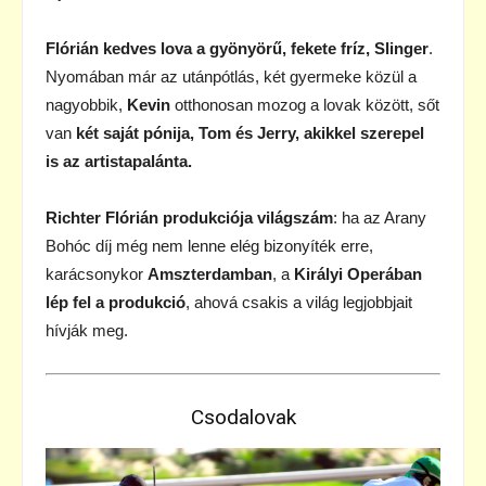
Flórián kedves lova a gyönyörű, fekete fríz, Slinger
.
Nyomában már az utánpótlás, két gyermeke közül a
nagyobbik,
Kevin
otthonosan mozog a lovak között, sőt
van
két saját pónija, Tom és Jerry, akikkel szerepel
is az artistapalánta.
Richter Flórián produkciója világszám
: ha az Arany
Bohóc díj még nem lenne elég bizonyíték erre,
karácsonykor
Amszterdamban
, a
Királyi Operában
lép fel a produkció
, ahová csakis a világ legjobbjait
hívják meg.
Csodalovak