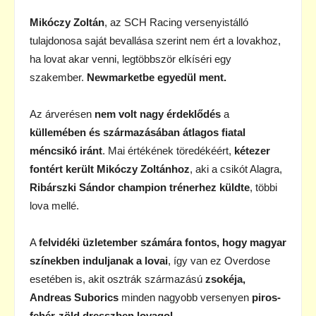
Mikóczy Zoltán
, az SCH Racing versenyistálló
tulajdonosa saját bevallása szerint nem ért a lovakhoz,
ha lovat akar venni, legtöbbször elkíséri egy
szakember.
Newmarketbe egyedül ment.
Az árverésen
nem volt nagy érdeklődés
a
küllemében és származásában átlagos fiatal
méncsikó iránt
. Mai értékének töredékéért,
kétezer
fontért került Mikóczy Zoltánhoz
, aki a csikót Alagra,
Ribárszki Sándor champion trénerhez küldte
, többi
lova mellé.
A
felvidéki üzletember számára fontos, hogy magyar
színekben induljanak a lovai
, így van ez Overdose
esetében is, akit osztrák származású
zsokéja,
Andreas Suborics
minden nagyobb versenyen
piros-
fehér-zöld dresszben lovagol.