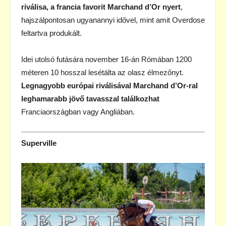
riválisa, a francia favorit Marchand d’Or nyert
,
hajszálpontosan ugyanannyi idővel, mint amit Overdose
feltartva produkált.
Idei utolsó futására november 16-án Rómában 1200
méteren 10 hosszal lesétálta az olasz élmezőnyt.
Legnagyobb európai riválisával Marchand d’Or-ral
leghamarabb jövő tavasszal találkozhat
Franciaországban vagy Angliában.
Superville