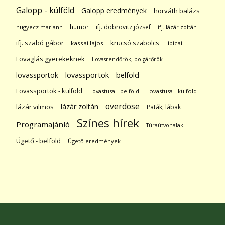
Galopp - külföld
Galopp eredmények
horváth balázs
humor
ifj. dobrovitz józsef
hugyecz mariann
ifj. lázár zoltán
ifj. szabó gábor
krucsó szabolcs
kassai lajos
lipicai
Lovaglás gyerekeknek
Lovasrendőrök; polgárőrök
lovassportok
lovassportok - belföld
Lovassportok - külföld
Lovastusa - belföld
Lovastusa - külföld
overdose
lázár zoltán
lázár vilmos
Paták; lábak
Színes hírek
Programajánló
Túraútvonalak
Ügető - belföld
Ügető eredmények