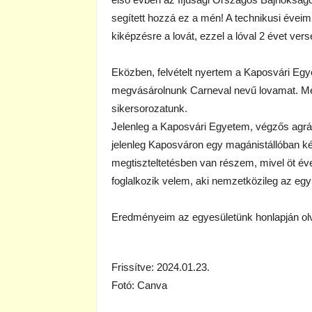
segített hozzá ez a mén! A technikusi éveim
kiképzésre a lovát, ezzel a lóval 2 évet ver
Eközben, felvételt nyertem a Kaposvári Egye
megvásárolnunk Carneval nevű lovamat. Mel
sikersorozatunk.
Jelenleg a Kaposvári Egyetem, végzős agrá
jelenleg Kaposváron egy magánistállóban 
megtiszteltetésben van részem, mivel öt év
foglalkozik velem, aki nemzetközileg az egy
Eredményeim az egyesületünk honlapján olva
Frissítve: 2024.01.23.
Fotó: Canva