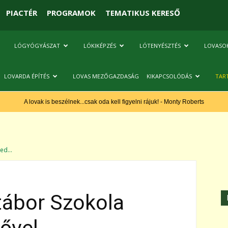
PIACTÉR
PROGRAMOK
TEMATIKUS KERESŐ
LÓGYÓGYÁSZAT
LÓKIKÉPZÉS
LÓTENYÉSZTÉS
LOVASO
LOVARDA ÉPÍTÉS
LOVAS MEZŐGAZDASÁG
KIKAPCSOLÓDÁS
TAR
A lovak is beszélnek...csak oda kell figyelni rájuk! - Monty Roberts
ed...
tábor Szokola