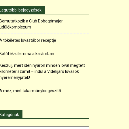
Legutóbbi bejegyzések
Bemutatkozik a Club Dobogómajor
üdülőkomplexum
A tökéletes lovastábor receptje
Kötőfék-dilemma a karámban
Készülj, mert idén nyáron minden lóval megtett
kilométer számít – indul a Vidékjáró lovasok
nyereményjáték!
A méz, mint takarmánykiegészítő
Kategóriák
tegóriák