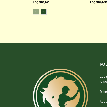
Fogathajtás
Fogathajtók
RÓ
Lova
lova
Mind
Adat