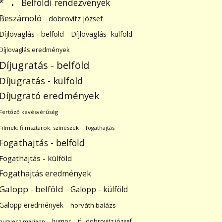
.
Belföldi rendezvények
*
Beszámoló
dobrovitz józsef
Díjlovaglás - belföld
Díjlovaglás- külföld
Díjlovaglás eredmények
Díjugratás - belföld
Díjugratás - külföld
Díjugrató eredmények
Fertőző kevésvérűség
Filmek; filmsztárok; színészek
fogathajtás
Fogathajtás - belföld
Fogathajtás - külföld
Fogathajtás eredmények
Galopp - belföld
Galopp - külföld
Galopp eredmények
horváth balázs
humor
ifj. dobrovitz józsef
hugyecz mariann