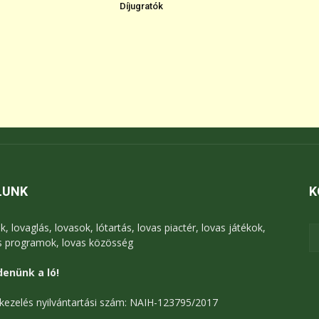
Díjugratók
LUNK
K
k, lovaglás, lovasok, lótartás, lovas piactér, lovas játékok,
s programok, lovas közösség
enünk a ló!
kezelés nyilvántartási szám: NAIH-123795/2017