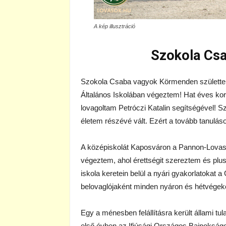
A kép illusztráció
Szokola Cs
Szokola Csaba vagyok Körmenden születtem.
Általános Iskolában végeztem! Hat éves koro
lovagoltam Petróczi Katalin segítségével! 
életem részévé vált. Ezért a tovább tanuláso
A középiskolát Kaposváron a Pannon-Lov
végeztem, ahol érettségit szereztem és plus
iskola keretein belül a nyári gyakorlatokat
belovaglójaként minden nyáron és hétvégek
Egy a ménesben felállításra került állami t
első évben az Ifjúsági Országos Bajnokság