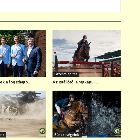
Edzésfelépítés
k a fogathajtó...
Az istállótól a rajtkapui...
ink
Büszkeségeink