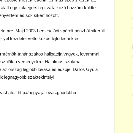
 alatt egy zalaegerszegi vállalkozó hozzám küldte
senyeztem és sok sikert hozott.
temre. Majd 2003-ben családi spórolt pénzből sikerült
lyel kezdetét vette közös fejlődésünk és
rmérnök-tanár szakos hallgatója vagyok, lovammal
készülök a versenyekre. Hatalmas szakmai
e az ország legjobb lovasa és edzője, Dallos Gyula
ik legnagyobb szaktekintély!
sható: http://hegyaljailovas.gportal.hu