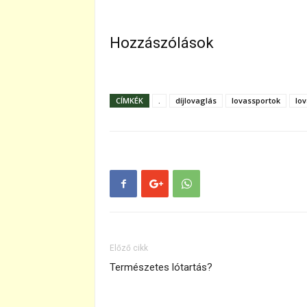
Hozzászólások
CÍMKÉK
.
díjlovaglás
lovassportok
lov
Előző cikk
Természetes lótartás?