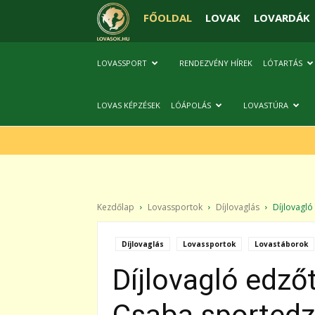
FŐOLDAL
LOVAK
LOVARDÁK
LOVASSPORT
RENDEZVÉNY HÍREK
LÓTARTÁS
LOVAS KÉPZÉSEK
LÓÁPOLÁS
LOVASTÚRA
Kezdőlap
Lovassportok
Díjlovaglás
Díjlovagló 
Díjlovaglás
Lovassportok
Lovastáborok
Díjlovagló edző