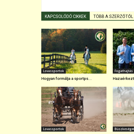
KAPCSOLÓDÓ CIKKEK
TÖBB A SZERZŐTŐL
Lovassportok
Fogathajtás
Hogyan formálja a sportps...
Hazaérkezte
Lovassportok
Büszkesége