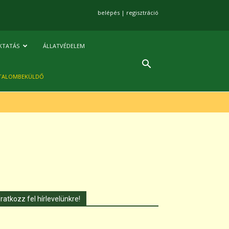
belépés
|
regisztráció
KTATÁS
ÁLLATVÉDELEM
TALOMBEKÜLDŐ
Iratkozz fel hírlevelünkre!