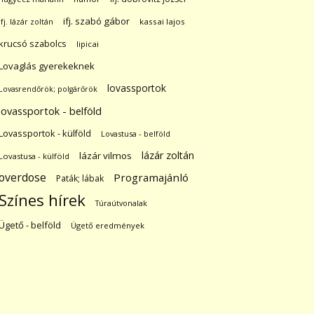
ifj. szabó gábor
ifj. lázár zoltán
kassai lajos
krucsó szabolcs
lipicai
Lovaglás gyerekeknek
lovassportok
Lovasrendőrök; polgárőrök
lovassportok - belföld
Lovassportok - külföld
Lovastusa - belföld
lázár zoltán
lázár vilmos
Lovastusa - külföld
overdose
Programajánló
Paták; lábak
Színes hírek
Túraútvonalak
Ügető - belföld
Ügető eredmények