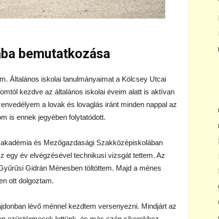
aba bemutatkozása
 Általános iskolai tanulmányaimat a Kölcsey Utcai
mtól kezdve az általános iskolai éveim alatt is aktívan
Szenvedélyem a lovak és lovaglás iránt minden nappal az
m is ennek jegyében folytatódott.
asakadémia és Mezőgazdasági Szakközépiskolában
z egy év elvégzésével technikusi vizsgát tettem. Az
 a Gyűrűsi Gidrán Ménesben töltöttem. Majd a ménes
en ott dolgoztam.
ulajdonban lévő ménnel kezdtem versenyezni. Mindjárt az
on ezüstérmesek lettünk, és más szép sikerekhez