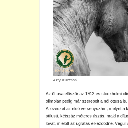
A kép illusztráció
Az öttusa először az 1912-es stockholmi ol
olimpián pedig már szerepelt a női öttusa is.
A lövészet az első versenyszám, melyet a 
stílusú, kétszáz méteres úszás, majd a díj
lovat, mielőtt az ugratás elkezdődne. Végül