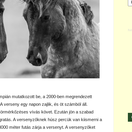
impián mutatkozott be, a 2000-ben megrendezett
 A verseny egy napon zajlik, és öt számból áll.
körmérkőzéses vívás követ. Ezután jön a szabad
ugratás. A versenyzőknek húsz percük van kiismerni a
 3000 méter futás zárja a versenyt. A versenyzőket