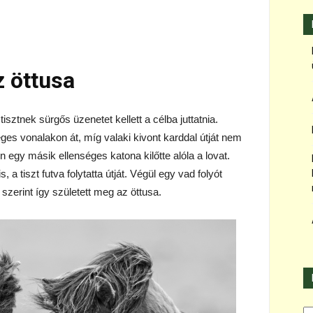
 öttusa
isztnek sürgős üzenetet kellett a célba juttatnia.
ges vonalakon át, míg valaki kivont karddal útját nem
en egy másik ellenséges katona kilőtte alóla a lovat.
, a tiszt futva folytatta útját. Végül egy vad folyót
 szerint így született meg az öttusa.
Ka