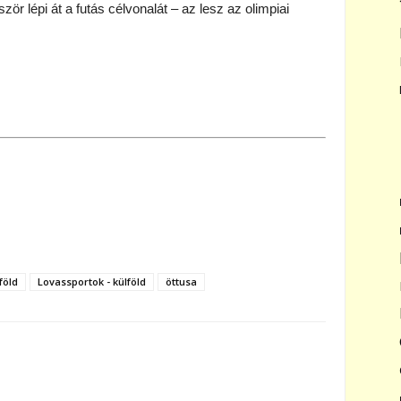
ször lépi át a futás célvonalát – az lesz az olimpiai
föld
Lovassportok - külföld
öttusa