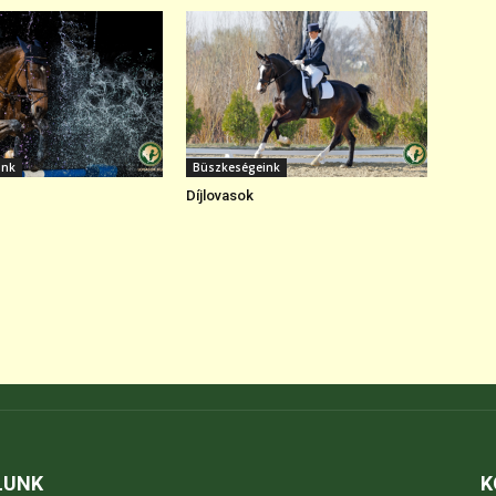
ink
Büszkeségeink
Díjlovasok
LUNK
K