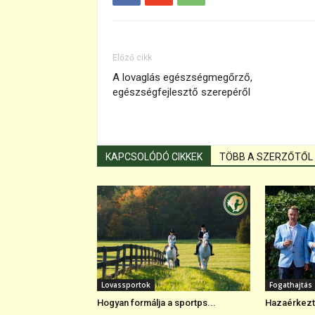
Előző cikk
A lovaglás egészségmegőrző,
egészségfejlesztő szerepéről
KAPCSOLÓDÓ CIKKEK
TÖBB A SZERZŐTŐL
Lovassportok
Fogathajtás
Hogyan formálja a sportps...
Hazaérkezte