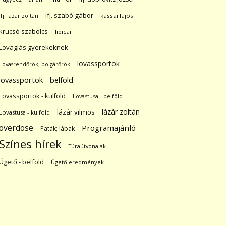
ifj. szabó gábor
ifj. lázár zoltán
kassai lajos
krucsó szabolcs
lipicai
Lovaglás gyerekeknek
lovassportok
Lovasrendőrök; polgárőrök
lovassportok - belföld
Lovassportok - külföld
Lovastusa - belföld
lázár zoltán
lázár vilmos
Lovastusa - külföld
overdose
Programajánló
Paták; lábak
Színes hírek
Túraútvonalak
Ügető - belföld
Ügető eredmények