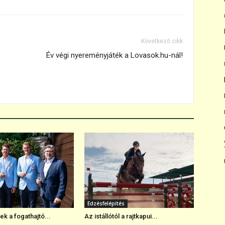
Következő cikk
Év végi nyereményjáték a Lovasok.hu-nál!
Edzésfelépítés
k a fogathajtó...
Az istállótól a rajtkapui...