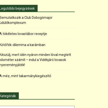
Legutóbbi bejegyzések
Bemutatkozik a Club Dobogómajor
üdülőkomplexum
A tökéletes lovastábor receptje
Kötőfék-dilemma a karámban
Készülj, mert idén nyáron minden lóval megtett
kilométer számít – indul a Vidékjáró lovasok
nyereményjáték!
A méz, mint takarmánykiegészítő
Kategóriák
tegóriák