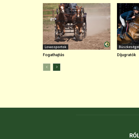
Lovassportok
Büszkesége
Fogathajtás
Díjugratók
RÓ