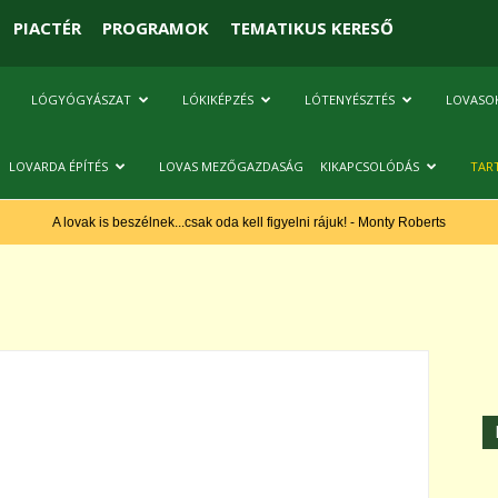
PIACTÉR
PROGRAMOK
TEMATIKUS KERESŐ
LÓGYÓGYÁSZAT
LÓKIKÉPZÉS
LÓTENYÉSZTÉS
LOVASO
LOVARDA ÉPÍTÉS
LOVAS MEZŐGAZDASÁG
KIKAPCSOLÓDÁS
TAR
A lovak is beszélnek...csak oda kell figyelni rájuk! - Monty Roberts