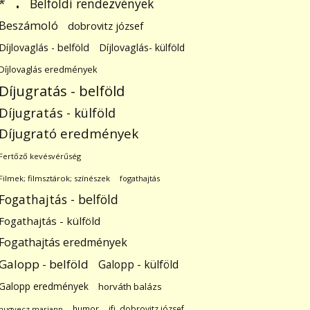
.
Belföldi rendezvények
*
Beszámoló
dobrovitz józsef
Díjlovaglás - belföld
Díjlovaglás- külföld
Díjlovaglás eredmények
Díjugratás - belföld
Díjugratás - külföld
Díjugrató eredmények
Fertőző kevésvérűség
Filmek; filmsztárok; színészek
fogathajtás
Fogathajtás - belföld
Fogathajtás - külföld
Fogathajtás eredmények
Galopp - belföld
Galopp - külföld
Galopp eredmények
horváth balázs
humor
ifj. dobrovitz józsef
hugyecz mariann