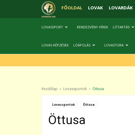
FŐOLDAL
LOVAK
LOVARDÁK
LOVASSPORT
RENDEZVÉNY HÍREK
LÓTARTÁS
LOVAS KÉPZÉSEK
LÓÁPOLÁS
LOVASTÚRA
Kezdőlap
Lovassportok
Öttusa
Lovassportok
Öttusa
Öttusa