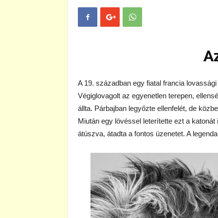
Az
A 19. században egy fiatal francia lovassági t
Végiglovagolt az egyenetlen terepen, ellensé
állta. Párbajban legyőzte ellenfelét, de közb
Miután egy lövéssel leterítette ezt a katonát is
átúszva, átadta a fontos üzenetet. A legenda