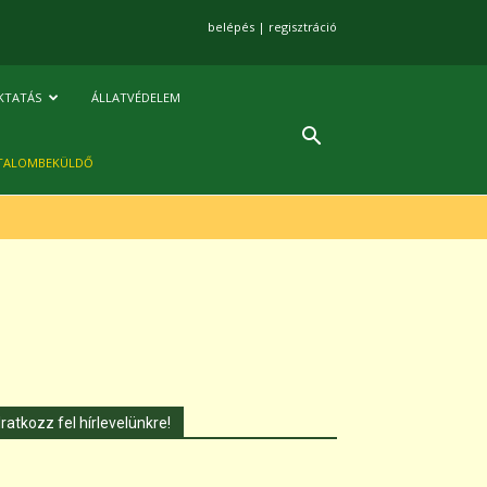
belépés
|
regisztráció
KTATÁS
ÁLLATVÉDELEM
TALOMBEKÜLDŐ
Iratkozz fel hírlevelünkre!