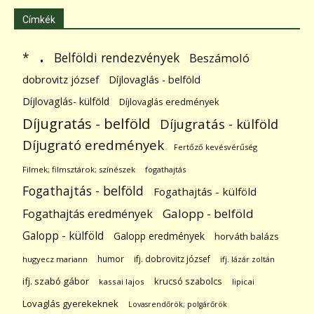
Címkék
.
Belföldi rendezvények
*
Beszámoló
dobrovitz józsef
Díjlovaglás - belföld
Díjlovaglás- külföld
Díjlovaglás eredmények
Díjugratás - belföld
Díjugratás - külföld
Díjugrató eredmények
Fertőző kevésvérűség
Filmek; filmsztárok; színészek
fogathajtás
Fogathajtás - belföld
Fogathajtás - külföld
Galopp - belföld
Fogathajtás eredmények
Galopp - külföld
Galopp eredmények
horváth balázs
humor
ifj. dobrovitz józsef
hugyecz mariann
ifj. lázár zoltán
ifj. szabó gábor
krucsó szabolcs
kassai lajos
lipicai
Lovaglás gyerekeknek
Lovasrendőrök; polgárőrök