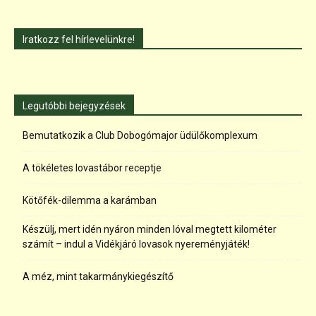
Iratkozz fel hírlevelünkre!
Legutóbbi bejegyzések
Bemutatkozik a Club Dobogómajor üdülőkomplexum
A tökéletes lovastábor receptje
Kötőfék-dilemma a karámban
Készülj, mert idén nyáron minden lóval megtett kilométer
számít – indul a Vidékjáró lovasok nyereményjáték!
A méz, mint takarmánykiegészítő