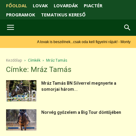
FŐOLDAL
LOVAK
LOVARDÁK
PIACTÉR
PROGRAMOK
TEMATIKUS KERESŐ
A lovak is beszélnek...csak oda kell figyelni rájuk! - Monty Roberts
Kezdőlap
Címkék
Mráz Tamás
Címke: Mráz Tamás
Mráz Tamás BN Silverrel megnyerte a
somorjai három...
Norvég győzelem a Big Tour döntőjében