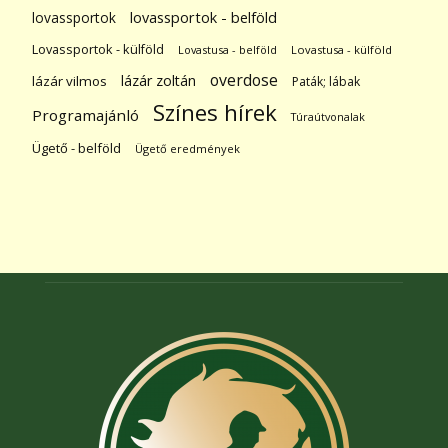
lovassportok
lovassportok - belföld
Lovassportok - külföld
Lovastusa - belföld
Lovastusa - külföld
overdose
lázár zoltán
lázár vilmos
Paták; lábak
Színes hírek
Programajánló
Túraútvonalak
Ügető - belföld
Ügető eredmények