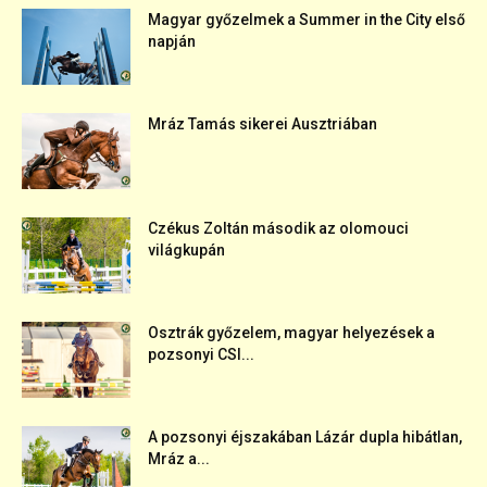
Magyar győzelmek a Summer in the City első
napján
Mráz Tamás sikerei Ausztriában
Czékus Zoltán második az olomouci
világkupán
Osztrák győzelem, magyar helyezések a
pozsonyi CSI...
A pozsonyi éjszakában Lázár dupla hibátlan,
Mráz a...