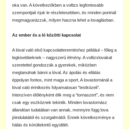
oka van. A következőkben a voltizs legfontosabb
szempontjait írjuk le részletesebben, és minden pontnál
megmagyarázzuk, milyen haszna lehet a lovaglásban.
Az ember és a ló közötti kapcsolat
A lóval való első kapcsolatteremtéshez például – főleg a
legkisebbeknek – nagyszerű élmény. A voltizslovakat
szeretettel gondozzák a gyerekek, miközben
megtanulnak bánni a lóval. Az ápolás és ellátás
éppolyan fontos, mint maga a sport. A lovastornánál a
lóval való érintkezés folyamatosan “testközeli”.
Intenzíven élőlényként élik meg a “tornaszert”, és nem
csak egy eszköznek tekintik. Minden lovastornász
állandóan tudatában van annak, mennyire függ lova
jóindulatától és szorgalmától. Ennek következménye a
hálás és körültekintő együttlét.