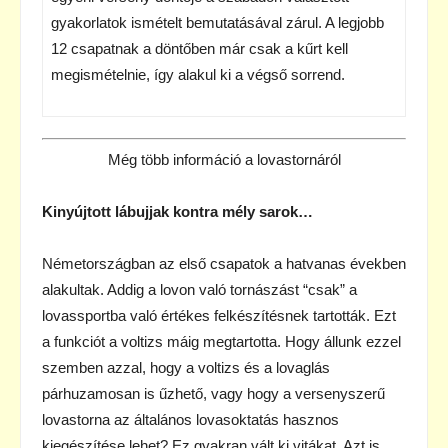
gyakorlatok ismételt bemutatásával zárul. A legjobb
12 csapatnak a döntőben már csak a kűrt kell
megismételnie, így alakul ki a végső sorrend.
Még több információ a lovastornáról
Kinyújtott lábujjak kontra mély sarok…
Németországban az első csapatok a hatvanas években
alakultak. Addig a lovon való tornászást “csak” a
lovassportba való értékes felkészítésnek tartották. Ezt
a funkciót a voltizs máig megtartotta. Hogy állunk ezzel
szemben azzal, hogy a voltizs és a lovaglás
párhuzamosan is űzhető, vagy hogy a versenyszerű
lovastorna az általános lovasoktatás hasznos
kiegészítése lehet? Ez gyakran vált ki vitákat. Azt is