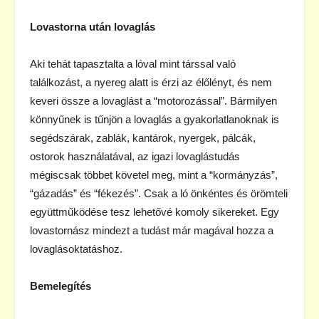
Lovastorna után lovaglás
Aki tehát tapasztalta a lóval mint társsal való
találkozást, a nyereg alatt is érzi az élőlényt, és nem
keveri össze a lovaglást a “motorozással”. Bármilyen
könnyűnek is tűnjön a lovaglás a gyakorlatlanoknak is
segédszárak, zablák, kantárok, nyergek, pálcák,
ostorok használatával, az igazi lovaglástudás
mégiscsak többet követel meg, mint a “kormányzás”,
“gázadás” és “fékezés”. Csak a ló önkéntes és örömteli
együttműködése tesz lehetővé komoly sikereket. Egy
lovastornász mindezt a tudást már magával hozza a
lovaglásoktatáshoz.
Bemelegítés