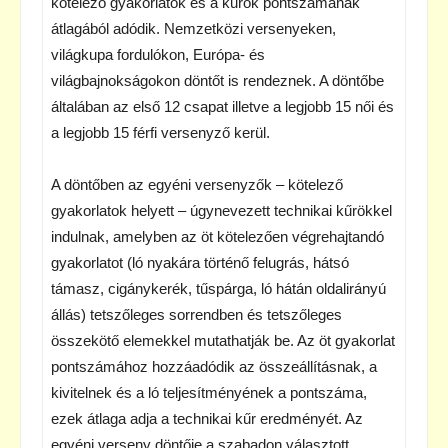
kötelező gyakorlatok és a kűrök pontszámának
átlagából adódik. Nemzetközi versenyeken,
világkupa fordulókon, Európa- és
világbajnokságokon döntőt is rendeznek. A döntőbe
általában az első 12 csapat illetve a legjobb 15 női és
a legjobb 15 férfi versenyző kerül.
A döntőben az egyéni versenyzők – kötelező
gyakorlatok helyett – úgynevezett technikai kűrökkel
indulnak, amelyben az öt kötelezően végrehajtandó
gyakorlatot (ló nyakára történő felugrás, hátsó
támasz, cigánykerék, tűspárga, ló hátán oldalirányú
állás) tetszőleges sorrendben és tetszőleges
összekötő elemekkel mutathatják be. Az öt gyakorlat
pontszámához hozzáadódik az összeállításnak, a
kivitelnek és a ló teljesítményének a pontszáma,
ezek átlaga adja a technikai kűr eredményét. Az
egyéni verseny döntője a szabadon választott