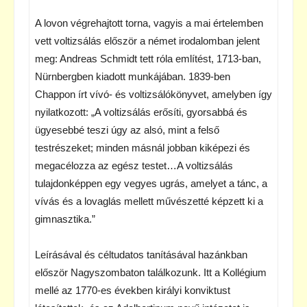
A lovon végrehajtott torna, vagyis a mai értelemben
vett voltizsálás először a német irodalomban jelent
meg: Andreas Schmidt tett róla említést, 1713-ban,
Nürnbergben kiadott munkájában. 1839-ben
Chappon írt vívó- és voltizsálókönyvet, amelyben így
nyilatkozott: „A voltizsálás erősíti, gyorsabbá és
ügyesebbé teszi úgy az alsó, mint a felső
testrészeket; minden másnál jobban kiképezi és
megacélozza az egész testet…A voltizsálás
tulajdonképpen egy vegyes ugrás, amelyet a tánc, a
vívás és a lovaglás mellett művészetté képzett ki a
gimnasztika.”
Leírásával és céltudatos tanításával hazánkban
először Nagyszombaton találkozunk. Itt a Kollégium
mellé az 1770-es években királyi konviktust