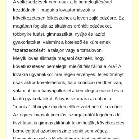
A voltizsedzések nem csak a ló bemelegítésével
kezdődnek – maguk a lovastornászok is
következetesen felkészülnek a lovon zajló edzésre. Ez
magában foglalja az általános erőnléti edzéseket,
többnyire futást, gimnasztikát, nyújtó és lazító
gyakorlatokat, valamint a kötelező és kűrelemek
“szárazedzését” a talajon vagy a tornalovon.
Melyik lovas állíthatja magáról őszintén, hogy
következetesen bemelegít, mielőtt felszállna a lóra? A
lovakra ugyanakkor már régen érvényes: teljesítményt
csak akkor követelhetünk, ha a kondíció rendben van,
valamint nem hanyagoltuk el a bemelegítő edzést és a
lazító gyakorlatokat. A lovas számára azonban a
“munka” többnyire minden előkészület nélkül kezdődik.
Az egyes lovasok pucolási szorgalmától függően a ló
tisztítását is gimnasztikának tekinthetjük, következetes
bemelegítést azonban szinte senki sem végez.
Ugyanakkor már a ló ellazítása is testi segítségeinek,