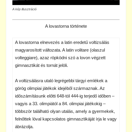
A kép illusztráció
A lovastorna története
A lovastorna elnevezés a latin eredetű voltizsálás
magyarosított változata. A latin volitare (olaszul
volteggiare), azaz röpködni szó a lovon végzett
gimnasztikát és tornát jelöli.
A voltizsálásra utaló legrégebbi tárgyi emlékek a
görög olimpiai játékok idejéből származnak. Az
időszámításunk előtti 648-tól 444-ig terjedő időben –
vagyis a 33. olimpiától a 84. olimpiai játékokig –
többször található olyan utalás, amely a gyermekek,
felnőttek lóval kapcsolatos gimnasztikáját írja le vagy
ábrázolja.