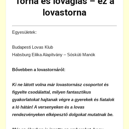
Torna és lovaglás – ez a
lovastorna
Egyesületek:
Budapesti Lovas Klub
Habsburg Eilika Alapítvány – Sóskúti Manók
Bővebben a lovastornáról:
Ki ne látott volna már lovastornász csoportot és
figyelte csodálattal, milyen fantasztikus
gyakorlatokat hajtanak végre a gyerekek és fiatalok
a ló hátán! A versenyeken és a lovas
rendezvényeken elképesztő dolgokat mutatnak be.