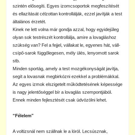
szintén elősegíti. Egyes izomcsoportok megfeszítését
és ellazítását célzottan kontrollálják, ezzel javítják a test
általános érzetét.
Kinek ne lett volna már gondja azzal, hogy egyidejűleg
olyan sok testrészét kontrollálja, amire a lovagláshoz
szükség van? Fel a fejjel, vállakat le, egyenes hát, váll-
csípő-sarok függőlegesen, mély ülés, lenyomott sarok
stb.
Minden sportág, amely a test mozgékonyságát javítja,
segít a lovasnak megbirkózni ezekkel a problémákkal.
Az egyes izmok elszigetelt működtetésének képessége
is nagy jelentőséggel bír a lovaglás szempontjából.
Ennek minden fejlesztését csak üdvözölni lehet.
“Félelem”
A voltizsnál nem szállnak le a lóról. Lecsúsznak,