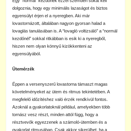
Egy “normál” kezdőnek ezzel szemben sokat kell
dolgoznia, hogy egy minimális lazaságot és biztos
egyensúlyt érjen el a nyeregben. Aki már
lovastornázott, általában nagyon gyorsan halad a
lovaglás tanulásában is. A “lovagló voltizsáló” a “normál
kezdőnél” sokkal ritkábban is esik ki a nyeregből,
hiszen nem olyan könnyű kizökkenteni az
egyensúlyából.
Ütemérzék
Éppen a versenyszerű lovastorna támaszt magas
követelményeket az ütem és ritmus tekintetében. A
megfelelő időzítéshez való érzék rendkívül fontos.
Azoknál a gyakorlatoknál például, amelyekben több
tornász vesz részt, minden attól függ, hogy a
résztvevők egyezzenek a számoló-ütemben és a
gyakorlat ritmusában. Csak akkor sikerülhet, ha a