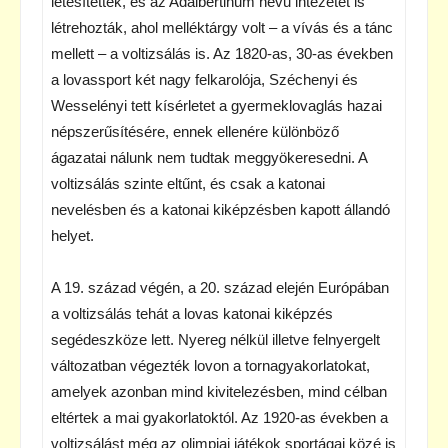
létesítettek, és az Adalbertinum nevű intézetet is
létrehozták, ahol melléktárgy volt – a vívás és a tánc
mellett – a voltizsálás is. Az 1820-as, 30-as években
a lovassport két nagy felkarolója, Széchenyi és
Wesselényi tett kísérletet a gyermeklovaglás hazai
népszerűsítésére, ennek ellenére különböző
ágazatai nálunk nem tudtak meggyökeresedni. A
voltizsálás szinte eltűnt, és csak a katonai
nevelésben és a katonai kiképzésben kapott állandó
helyet.
A 19. század végén, a 20. század elején Európában
a voltizsálás tehát a lovas katonai kiképzés
segédeszköze lett. Nyereg nélkül illetve felnyergelt
változatban végezték lovon a tornagyakorlatokat,
amelyek azonban mind kivitelezésben, mind célban
eltértek a mai gyakorlatoktól. Az 1920-as években a
voltizsálást még az olimpiai játékok sportágai közé is