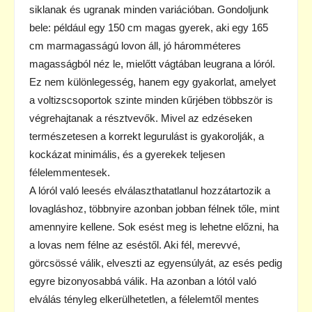
siklanak és ugranak minden variációban. Gondoljunk
bele: például egy 150 cm magas gyerek, aki egy 165
cm marmagasságú lovon áll, jó háromméteres
magasságból néz le, mielőtt vágtában leugrana a lóról.
Ez nem különlegesség, hanem egy gyakorlat, amelyet
a voltizscsoportok szinte minden kűrjében többször is
végrehajtanak a résztvevők. Mivel az edzéseken
természetesen a korrekt legurulást is gyakorolják, a
kockázat minimális, és a gyerekek teljesen
félelemmentesek.
A lóról való leesés elválaszthatatlanul hozzátartozik a
lovagláshoz, többnyire azonban jobban félnek tőle, mint
amennyire kellene. Sok esést meg is lehetne előzni, ha
a lovas nem félne az eséstől. Aki fél, merevvé,
görcsössé válik, elveszti az egyensúlyát, az esés pedig
egyre bizonyosabbá válik. Ha azonban a lótól való
elválás tényleg elkerülhetetlen, a félelemtől mentes