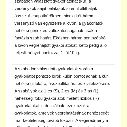
szabadon választott gyakorlatokat (kűr) a
versenyzők saját belátásuk szerint állíthatják
össze. A csapatkűrökben mindig két-három
versenyző van egyszerre a lovon, a gyakorlatok
nehézségének és változatosságának csak a
fantázia szab határt. Eközben három pontozóbíró
a lovon végrehajtott gyakorlatokat, kettő pedig a ló
teljesítményét pontozza, 1-től 10-ig.
A szabadon választott gyakorlatok során a
gyakorlatot pontozó bírók külön pontot adnak a kűr
nehézségi fokára, összeállítására és kivitelezésére.
A szabályok az 1-es (S), 2-es (M) és 3-as (L)
nehézségi fokú gyakorlatok mellett rizikós (R)
gyakorlatokat is definiálnak; ezek azok a
gyakorlatok, amelyek végrehajtásának nehézségét
már képtelenség tovább fokozni. A végeredmény a