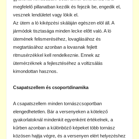
megfelelő pillanatban kezdik és fejezik be, engedik el,
vesznek lendületet vagy lökik el.
Az ütem a ló kiképzési skáláján egészen elöl áll. A
jármódok tisztasága minden lecke előtt való. A ló
ütemének felismeréséhez, lovaglásához és
megtartásához azonban a lovasnak fejlett
ritmusérzékkel kell rendelkeznie. Ennek az
ütemérzéknek a fejlesztéséhez a voltizsálás
kimondottan hasznos.
Csapatszellem és csoportdinamika
A csapatszellem minden tornászcsoportban
elengedhetetlen. Bár a versenyeken a kötelező
gyakorlatoknál mindenkit egyenként értékelnek, a
kűrben azonban a különböző képeket több tornász
közösen hajtja végre, és a versenyen elért helyezéshez