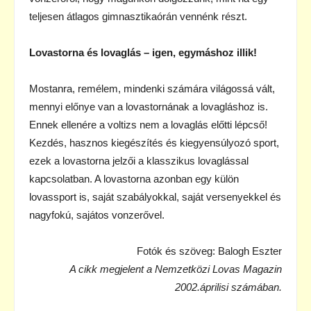
teljesen átlagos gimnasztikaórán vennénk részt.
Lovastorna és lovaglás – igen, egymáshoz illik!
Mostanra, remélem, mindenki számára világossá vált,
mennyi előnye van a lovastornának a lovagláshoz is.
Ennek ellenére a voltizs nem a lovaglás előtti lépcső!
Kezdés, hasznos kiegészítés és kiegyensúlyozó sport,
ezek a lovastorna jelzői a klasszikus lovaglással
kapcsolatban. A lovastorna azonban egy külön
lovassport is, saját szabályokkal, saját versenyekkel és
nagyfokú, sajátos vonzerővel.
Fotók és szöveg: Balogh Eszter
A cikk megjelent a Nemzetközi Lovas Magazin
2002.áprilisi számában.