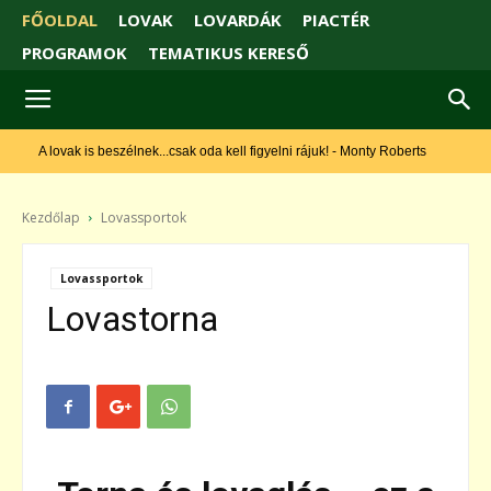
FŐOLDAL
LOVAK
LOVARDÁK
PIACTÉR
PROGRAMOK
TEMATIKUS KERESŐ
A lovak is beszélnek...csak oda kell figyelni rájuk! - Monty Roberts
Kezdőlap
Lovassportok
Lovassportok
Lovastorna