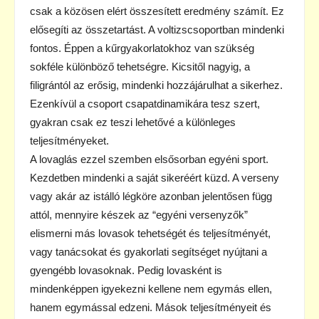
csak a közösen elért összesített eredmény számít. Ez
elősegíti az összetartást. A voltizscsoportban mindenki
fontos. Éppen a kűrgyakorlatokhoz van szükség
sokféle különböző tehetségre. Kicsitől nagyig, a
filigrántól az erősig, mindenki hozzájárulhat a sikerhez.
Ezenkívül a csoport csapatdinamikára tesz szert,
gyakran csak ez teszi lehetővé a különleges
teljesítményeket.
A lovaglás ezzel szemben elsősorban egyéni sport.
Kezdetben mindenki a saját sikeréért küzd. A verseny
vagy akár az istálló légköre azonban jelentősen függ
attól, mennyire készek az “egyéni versenyzők”
elismerni más lovasok tehetségét és teljesítményét,
vagy tanácsokat és gyakorlati segítséget nyújtani a
gyengébb lovasoknak. Pedig lovasként is
mindenképpen igyekezni kellene nem egymás ellen,
hanem egymással edzeni. Mások teljesítményeit és