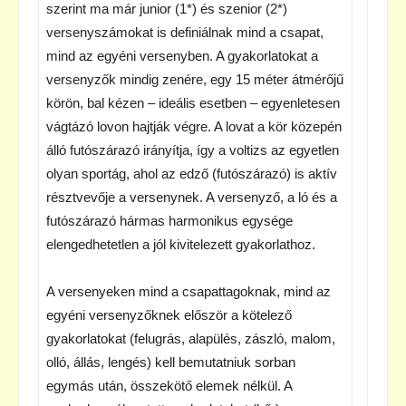
szerint ma már junior (1*) és szenior (2*)
versenyszámokat is definiálnak mind a csapat,
mind az egyéni versenyben. A gyakorlatokat a
versenyzők mindig zenére, egy 15 méter átmérőjű
körön, bal kézen – ideális esetben – egyenletesen
vágtázó lovon hajtják végre. A lovat a kör közepén
álló futószárazó irányítja, így a voltizs az egyetlen
olyan sportág, ahol az edző (futószárazó) is aktív
résztvevője a versenynek. A versenyző, a ló és a
futószárazó hármas harmonikus egysége
elengedhetetlen a jól kivitelezett gyakorlathoz.
A versenyeken mind a csapattagoknak, mind az
egyéni versenyzőknek először a kötelező
gyakorlatokat (felugrás, alapülés, zászló, malom,
olló, állás, lengés) kell bemutatniuk sorban
egymás után, összekötő elemek nélkül. A