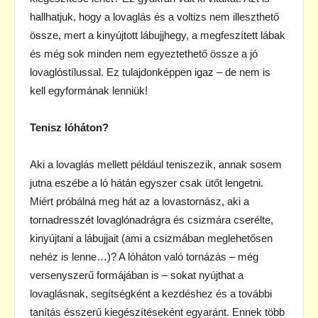
hallhatjuk, hogy a lovaglás és a voltizs nem illeszthető
össze, mert a kinyújtott lábujjhegy, a megfeszített lábak
és még sok minden nem egyeztethető össze a jó
lovaglóstílussal. Ez tulajdonképpen igaz – de nem is
kell egyformának lenniük!
Tenisz lóháton?
Aki a lovaglás mellett például teniszezik, annak sosem
jutna eszébe a ló hátán egyszer csak ütőt lengetni.
Miért próbálná meg hát az a lovastornász, aki a
tornadresszét lovaglónadrágra és csizmára cserélte,
kinyújtani a lábujjait (ami a csizmában meglehetősen
nehéz is lenne…)? A lóháton való tornázás – még
versenyszerű formájában is – sokat nyújthat a
lovaglásnak, segítségként a kezdéshez és a további
tanítás ésszerű kiegészítéseként egyaránt. Ennek több