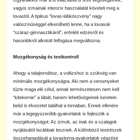
vagyis izmainak intenzív használatát követeli meg a
lovastól. A tipikus “lovas-lábköszvény” nagy
valószínűséggel elkerülhető lenne, ha a lovasok
“száraz-gimnasztikáról”, erőnléti edzésről és
hasonlókról alkotott felfogása megváltozna.
Mozgékonyság és testkontroll
Ahogy a talajtornához, a voltizshoz is szükség van
minimális mozgékonyságra. Aki nem a versenyeket
tűzte maga elé célul, annak természetesen nem kell
“kitekernie” a lábát, hanem lehetőségeinek keretein
belül is élvezetet találhat a tornában. Ennek ellenére
már a legegyszerűbb gyakorlatok is fejlesztik a
mozgékonyságot. Az izmok, az inak és a szalagok
nyújtásától lazábbak lesznek. A különböző testrészek
összehangolását a lovastorna-gyakorlatok végzése