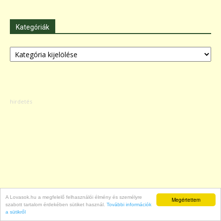
Kategóriák
Kategóriák
A Lovasok.hu a megfelelő felhasználói élmény és személyre
Megértettem
szabott tartalom érdekében sütiket használ.
További információk
a sütikről