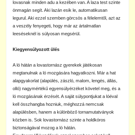
lovasnak minden adu a kezében van. A laza test szinte
önmagán segít. Aki lazán esik le, automatikusan
legurul. Aki ezzel szemben görcsös a félelemtől, azt az
a veszély fenyegeti, hogy már az ártalmatlan
leeséseknél is súlyosan megsérül.
Kiegyensúlyozott ülés
A ló hátán a lovastornász gyerekek játékosan
megtanulnak a ló mozgására hagyatkozni. Már a hat
alapgyakorlat (alapülés, zászló, malom, lengés, állás,
olló) nagymértékű egyensúlyérzéket követel meg, és a
ló mozgásának érzését. A saját súlypontjukat a lóéval
kell összhangba hozniuk, méghozzá nemcsak
alapülésben, hanem a különböző tornamutatványok
közben is. Sok lovastornász szinte a holdkóros
biztonságával mozog a ló hátán.