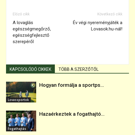
Előző cikk
Következő cikk
A lovaglás
Év végi nyereményjáték a
egészségmegőrző,
Lovasok.hu-nál!
egészségfejlesztő
szerepéről
KAPCSOLÓDÓ CIKKEK
TÖBB A SZERZŐTŐL
Hogyan formálja a sportps...
Lovassportok
Hazaérkeztek a fogathajtó...
Fogathajtás