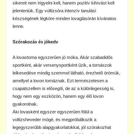
sikereit nem irigyelni kell, hanem pozitív kihívást kell
jelenteniük. Egy voltizsóra intenzív tanulási
készségének légköre minden lovaglásórán kívánatos
lenne.
Szórakozás és jókedv
A lovastorna egyszerűen jó móka. Akár szabadidős
sportként, akár versenysportként űzik, a tornászok
lelkesedése mindig szemmel látható, érezhető örömük,
amellyel a lovon tornáznak. Ezt természetesen a
csapatszellem is elősegíti, de az a különlegesség is,
hogy nem egy eszközön, hanem egy élő lovon
gyakorolnak.
Aki lovasként egyszer egyszerűen fölül a
voltizsheveder mögé, és megpróbálkozik a
legegyszerűbb alapgyakorlatokkal, jól szórakozhat