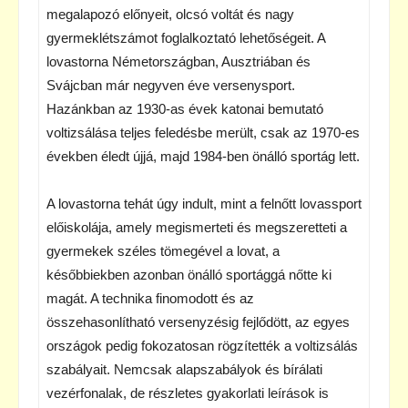
megalapozó előnyeit, olcsó voltát és nagy
gyermeklétszámot foglalkoztató lehetőségeit. A
lovastorna Németországban, Ausztriában és
Svájcban már negyven éve versenysport.
Hazánkban az 1930-as évek katonai bemutató
voltizsálása teljes feledésbe merült, csak az 1970-es
években éledt újjá, majd 1984-ben önálló sportág lett.
A lovastorna tehát úgy indult, mint a felnőtt lovassport
előiskolája, amely megismerteti és megszeretteti a
gyermekek széles tömegével a lovat, a
későbbiekben azonban önálló sportággá nőtte ki
magát. A technika finomodott és az
összehasonlítható versenyzésig fejlődött, az egyes
országok pedig fokozatosan rögzítették a voltizsálás
szabályait. Nemcsak alapszabályok és bírálati
vezérfonalak, de részletes gyakorlati leírások is