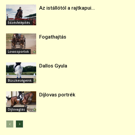
Az istállótól a rajtkapui...
Edzésfelépítés
Fogathajtás
Lovassportok
Dallos Gyula
Büszkeségeink
Díjlovas portrék
Díjlovaglás