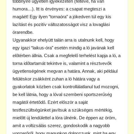
többnyire ügyetlen igyekezetén (feltéve, ha van
humora…). Itt is érvényes: a csapat megteszi a
magáét! Egy ilyen “tornaóra” a jókedven túl egy kis
lazítást és pozitív változatosságot visz a lovaglási
órarendbe.
Ugyanakkor ehelyütt talán arra is utalnunk kell, hogy
egy igazi “laikus-óra” esetén mindig a ló javának kell
előtérben állnia. Csak a megfelelő terhelést kapja a ló, a
torna időtartamát tekintve is, valamint a résztvevők
ügyetlenségének megvan a határa. Annak, aki például
felüléskor zsákként zuhan a ló hátára vagy a
gyakorlatok közben csak kontrollálatlanul tud mozogni,
be kell látnia, hogy a lóval szembeni sportszerűség
magától értetődő. Ezért először a saját
testfeszültségünket javítsuk a szükséges mértékig,
mielőtt új lendülettel a lóra ülnénk. De éppen az öröm,
amit a voltizsálás szerez, gondoskodik a nagyobb
vonzerőről, hogy magunkon dolgozzunk, mint ha egy