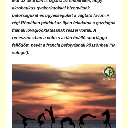
Már az ókorban is izgatta az embereket, hogy
akrobatikus gyakorlatokkal bizonyítsák
bátorságukat és ügyességüket a vágtató lovon. A
régi Rómában például az ilyen feladatok a gazdagok
fiainak lovaglóoktatásának részei voltak.
A
reneszánszban a voltizs aztán önálló sportággá
fejlődött, nevét a francia befolyásnak köszönheti (‘la
voltige’).