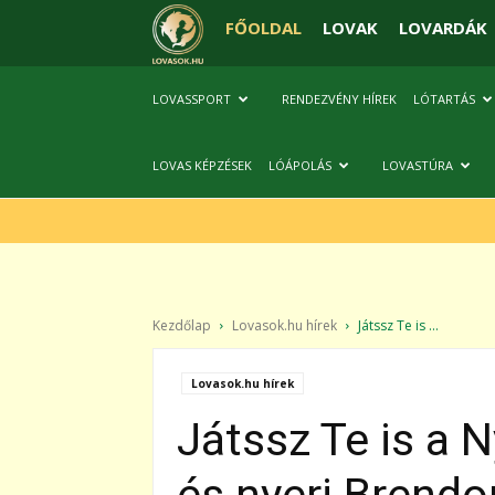
FŐOLDAL
LOVAK
LOVARDÁK
LOVASSPORT
RENDEZVÉNY HÍREK
LÓTARTÁS
LOVAS KÉPZÉSEK
LÓÁPOLÁS
LOVASTÚRA
Kezdőlap
Lovasok.hu hírek
Játssz Te is ...
Lovasok.hu hírek
Játssz Te is a