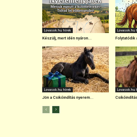
Lovasok.hu hírek
Lovasok.hu 
Készülj, mert idén nyáron...
Folytatódik 
Lovasok.hu hírek
Lovasok.hu 
Jön a Csikóindítás nyerem...
Csikóindítá