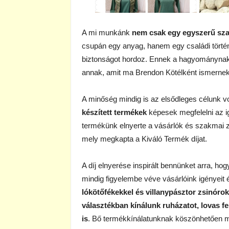
A mi munkánk
nem csak egy egyszerű sz
csupán egy anyag, hanem egy családi történ
biztonságot hordoz. Ennek a hagyománynak 
annak, amit ma Brendon Kötélként ismernek
A minőség mindig is az elsődleges célunk vo
készített termékek
képesek megfelelni az 
termékünk elnyerte a vásárlók és szakmai z
mely megkapta a Kiváló Termék díjat.
A díj elnyerése inspirált bennünket arra, ho
mindig figyelembe véve vásárlóink igényeit 
lókötőfékekkel és villanypásztor zsinóro
választékban kínálunk ruházatot, lovas fe
is
. Bő termékkínálatunknak köszönhetően mi