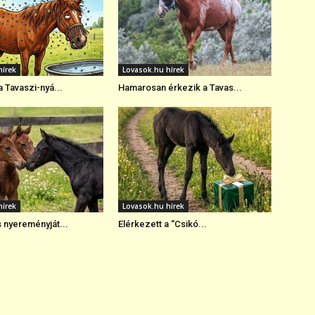
hírek
Lovasok.hu hírek
a Tavaszi-nyá...
Hamarosan érkezik a Tavas...
hírek
Lovasok.hu hírek
s nyereményját...
Elérkezett a “Csikó...