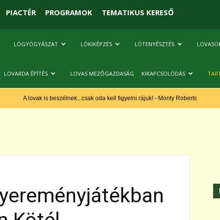
PIACTÉR
PROGRAMOK
TEMATIKUS KERESŐ
LÓGYÓGYÁSZAT
LÓKIKÉPZÉS
LÓTENYÉSZTÉS
LOVASO
LOVARDA ÉPÍTÉS
LOVAS MEZŐGAZDASÁG
KIKAPCSOLÓDÁS
TAR
A lovak is beszélnek...csak oda kell figyelni rájuk! - Monty Roberts
 Nyereményjátékban