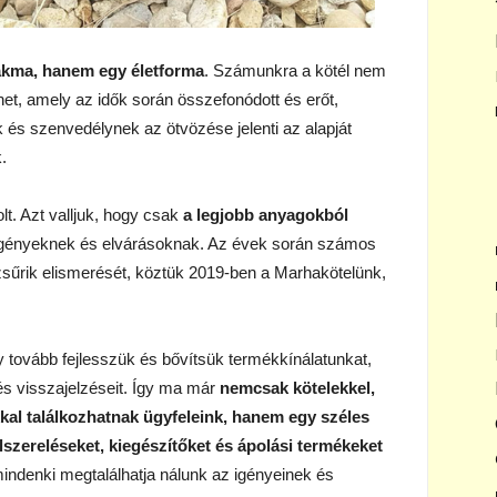
akma, hanem egy életforma
. Számunkra a kötél nem
et, amely az idők során összefonódott és erőt,
és szenvedélynek az ötvözése jelenti az alapját
.
lt. Azt valljuk, hogy csak
a legjobb anyagokból
igényeknek és elvárásoknak. Az évek során számos
sűrik elismerését, köztük 2019-ben a Marhakötelünk,
gy tovább fejlesszük és bővítsük termékkínálatunkat,
és visszajelzéseit. Így ma már
nemcsak kötelekkel,
kkal találkozhatnak ügyfeleink, hanem egy széles
lszereléseket, kiegészítőket és ápolási termékeket
ndenki megtalálhatja nálunk az igényeinek és