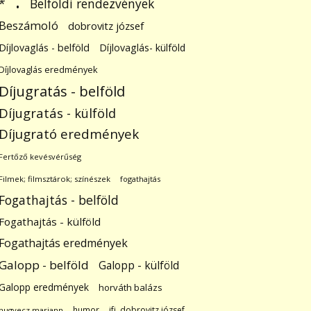
.
Belföldi rendezvények
*
Beszámoló
dobrovitz józsef
Díjlovaglás - belföld
Díjlovaglás- külföld
Díjlovaglás eredmények
Díjugratás - belföld
Díjugratás - külföld
Díjugrató eredmények
Fertőző kevésvérűség
Filmek; filmsztárok; színészek
fogathajtás
Fogathajtás - belföld
Fogathajtás - külföld
Fogathajtás eredmények
Galopp - belföld
Galopp - külföld
Galopp eredmények
horváth balázs
humor
ifj. dobrovitz józsef
hugyecz mariann