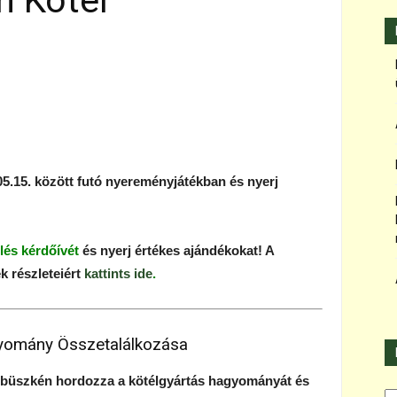
n Kötél
!
.05.15. között futó nyereményjátékban és nyerj
lés kérdőívét
és nyerj értékes ajándékokat! A
 részleteiért
kattints ide
.
yomány Összetalálkozása
büszkén hordozza a kötélgyártás hagyományát és
Ka