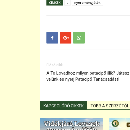
CÍMKÉK
.
nyereményjáték
Előző cikk
A Te Lovadhoz milyen patacipő illik? Játssz
velünk és nyerj Patacipő Tanácsadást!
KAPCSOLÓDÓ CIKKEK
TÖBB A SZERZŐTŐL