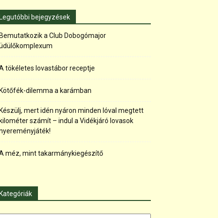
Legutóbbi bejegyzések
Bemutatkozik a Club Dobogómajor
üdülőkomplexum
A tökéletes lovastábor receptje
Kötőfék-dilemma a karámban
Készülj, mert idén nyáron minden lóval megtett
kilométer számít – indul a Vidékjáró lovasok
nyereményjáték!
A méz, mint takarmánykiegészítő
Kategóriák
tegóriák