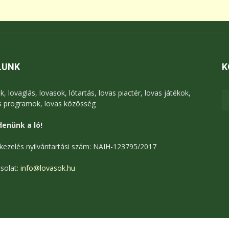
LUNK
K
k, lovaglás, lovasok, lótartás, lovas piactér, lovas játékok,
s programok, lovas közösség
enünk a ló!
kezelés nyilvántartási szám: NAIH-123795/2017
solat:
info@lovasok.hu