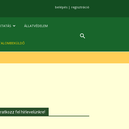
belépés
|
regisztráció
KTATÁS
ÁLLATVÉDELEM
TALOMBEKÜLDŐ
Iratkozz fel hírlevelünkre!