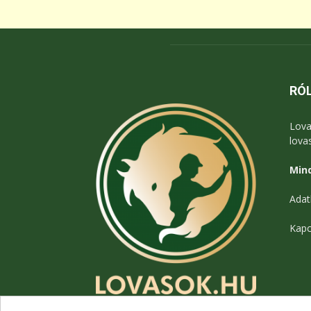
RÓ
Lova
lova
Mind
Adat
Kapc