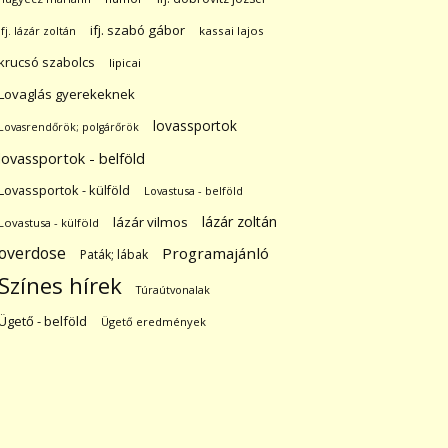
ifj. szabó gábor
ifj. lázár zoltán
kassai lajos
krucsó szabolcs
lipicai
Lovaglás gyerekeknek
lovassportok
Lovasrendőrök; polgárőrök
lovassportok - belföld
Lovassportok - külföld
Lovastusa - belföld
lázár zoltán
lázár vilmos
Lovastusa - külföld
overdose
Programajánló
Paták; lábak
Színes hírek
Túraútvonalak
Ügető - belföld
Ügető eredmények