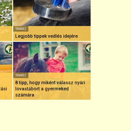
TAVASZ
Legjobb tippek vedlés idejére
TAVASZ
8 tipp, hogy miként válassz nyári
tási
lovastábort a gyermeked
számára