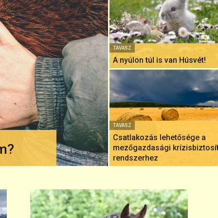
TAVASZ
A nyúlon túl is van Húsvét!
TAVASZ
Csatlakozás lehetősége a
am?
mezőgazdasági krízisbiztosí
rendszerhez