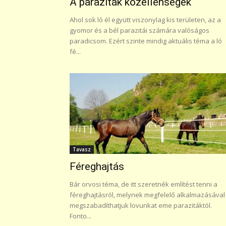
A paraziták közellenségek
Ahol sok ló él együtt viszonylag kis területen, az a
gyomor és a bél parazitái számára valóságos
paradicsom. Ezért szinte mindig aktuális téma a ló
fé...
Tavasz
Féreghajtás
Bár orvosi téma, de itt szeretnék említést tenni a
féreghajtásról, melynek megfelelő alkalmazásával
megszabadíthatjuk lovunkat eme parazitáktól.
Fonto...