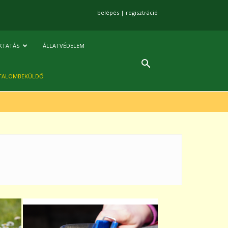
belépés
|
regisztráció
KTATÁS
ÁLLATVÉDELEM
TALOMBEKÜLDŐ