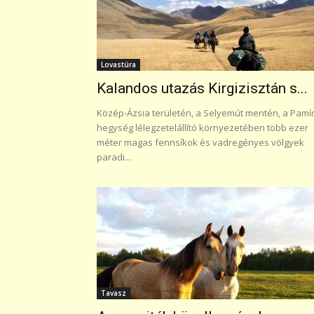
Lovastúra
Kalandos utazás Kirgizisztán s...
Közép-Ázsia területén, a Selyemút mentén, a Pamí
hegység lélegzetelállító környezetében több ezer
méter magas fennsíkok és vadregényes völgyek
paradi...
Tavasz