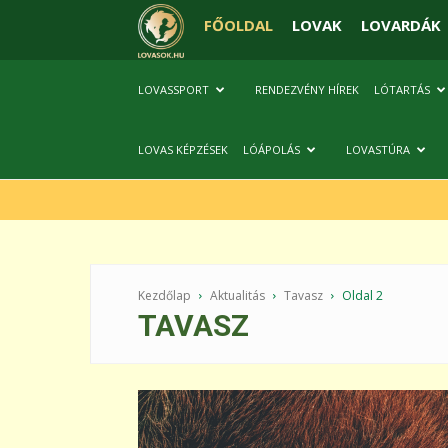
FŐOLDAL
LOVAK
LOVARDÁK
LOVASSPORT
RENDEZVÉNY HÍREK
LÓTARTÁS
LOVAS KÉPZÉSEK
LÓÁPOLÁS
LOVASTÚRA
Kezdőlap
Aktualitás
Tavasz
Oldal 2
TAVASZ