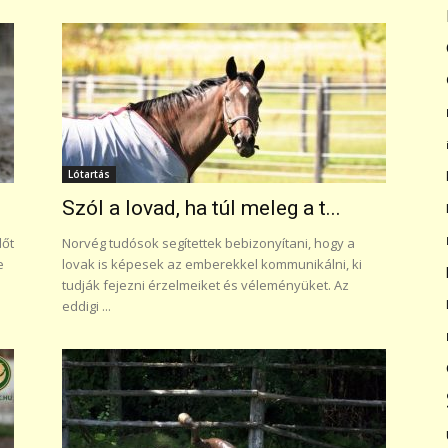
Lótartás
Szól a lovad, ha túl meleg a t...
dőt
Norvég tudósok segítettek bebizonyítani, hogy a
e
lovak is képesek az emberekkel kommunikálni, ki
tudják fejezni érzelmeiket és véleményüket. Az
eddigi ...