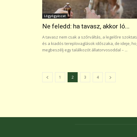
Lógyógyászat
Ne feledd: ha tavasz, akkor ló...
A tavasz nem csak a szőrváltás, a legelőre szoktat
és a kiadós tereplovaglások időszaka, de ideje, ho
megbeszélj egy találkozót állatorvosoddal – ...
1
2
3
4