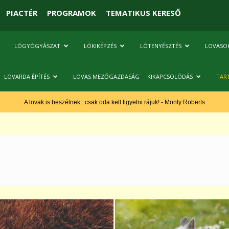
PIACTÉR
PROGRAMOK
TEMATIKUS KERESŐ
LÓGYÓGYÁSZAT
LÓKIKÉPZÉS
LÓTENYÉSZTÉS
LOVASO
LOVARDA ÉPÍTÉS
LOVAS MEZŐGAZDASÁG
KIKAPCSOLÓDÁS
TAR
A lovak is beszélnek...csak oda kell figyelni rájuk! - Monty Roberts