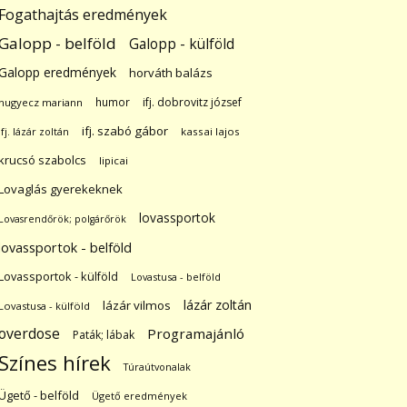
Fogathajtás eredmények
Galopp - belföld
Galopp - külföld
Galopp eredmények
horváth balázs
humor
ifj. dobrovitz józsef
hugyecz mariann
ifj. szabó gábor
ifj. lázár zoltán
kassai lajos
krucsó szabolcs
lipicai
Lovaglás gyerekeknek
lovassportok
Lovasrendőrök; polgárőrök
lovassportok - belföld
Lovassportok - külföld
Lovastusa - belföld
lázár zoltán
lázár vilmos
Lovastusa - külföld
overdose
Programajánló
Paták; lábak
Színes hírek
Túraútvonalak
Ügető - belföld
Ügető eredmények