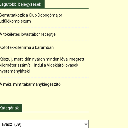
Legutóbbi bejegyzések
Bemutatkozik a Club Dobogómajor
üdülőkomplexum
A tökéletes lovastábor receptje
Kötőfék-dilemma a karámban
Készülj, mert idén nyáron minden lóval megtett
kilométer számít – indul a Vidékjáró lovasok
nyereményjáték!
A méz, mint takarmánykiegészítő
Kategóriák
tegóriák