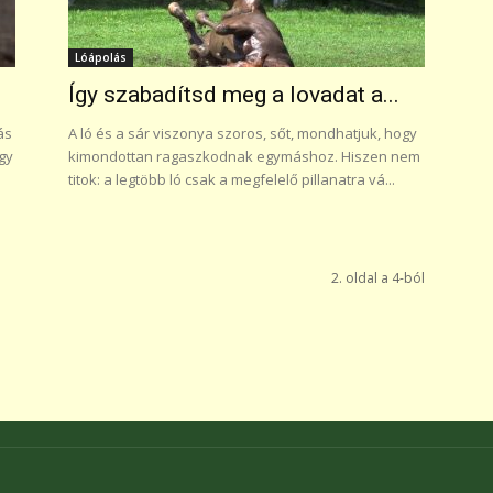
Lóápolás
Így szabadítsd meg a lovadat a...
ás
A ló és a sár viszonya szoros, sőt, mondhatjuk, hogy
gy
kimondottan ragaszkodnak egymáshoz. Hiszen nem
titok: a legtöbb ló csak a megfelelő pillanatra vá...
2. oldal a 4-ból