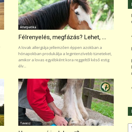
Állatpatika
Félrenyelés, megfázás? Lehet, ...
r
A lovak allergiája jellemzően éppen azokban a
hónapokban produkálja a legintenzívebb tüneteket,
amikor a lovas egyébként kora reggeltől késő estig
élv...
Ka
Tavasz