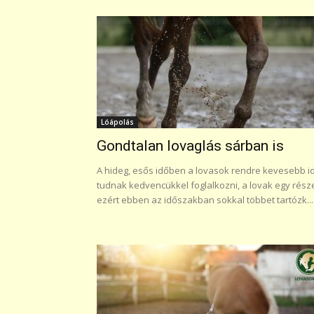
Lóápolás
Gondtalan lovaglás sárban is
A hideg, esős időben a lovasok rendre kevesebb i
tudnak kedvencükkel foglalkozni, a lovak egy rész
ezért ebben az időszakban sokkal többet tartózk...