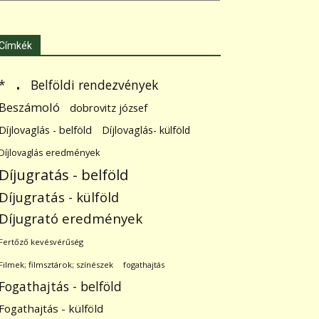
Címkék
.
Belföldi rendezvények
*
Beszámoló
dobrovitz józsef
Díjlovaglás - belföld
Díjlovaglás- külföld
Díjlovaglás eredmények
Díjugratás - belföld
Díjugratás - külföld
Díjugrató eredmények
Fertőző kevésvérűség
Filmek; filmsztárok; színészek
fogathajtás
Fogathajtás - belföld
Fogathajtás - külföld