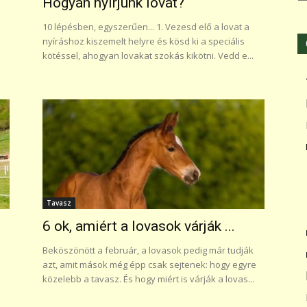
Hogyan nyírjunk lovat?
10 lépésben, egyszerűen... 1. Vezesd elő a lovat a
nyíráshoz kiszemelt helyre és kösd ki a speciális
kötéssel, ahogyan lovakat szokás kikötni. Vedd e...
Tavasz
6 ok, amiért a lovasok várják ...
Beköszönött a február, a lovasok pedig már tudják
azt, amit mások még épp csak sejtenek: hogy egyre
közelebb a tavasz. És hogy miért is várják a lovas...