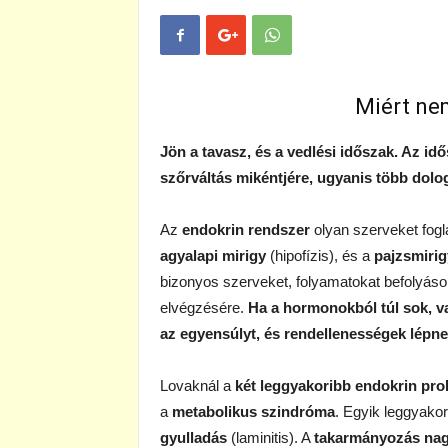
Miért ne
Jön a tavasz, és a vedlési időszak. Az i
szőrváltás mikéntjére, ugyanis több dolo
Az
endokrin rendszer
olyan szerveket fogl
agyalapi mirigy
(hipofízis), és a
pajzsmirig
bizonyos szerveket, folyamatokat befolyáso
elvégzésére.
Ha a hormonokból túl sok, va
az egyensúlyt, és rendellenességek lépnek
Lovaknál a
két leggyakoribb endokrin pro
a
metabolikus szindróma
. Egyik leggyakor
gyulladás
(laminitis). A
takarmányozás nag