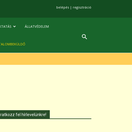
belépés
|
regisztráció
KTATÁS
ÁLLATVÉDELEM
TALOMBEKÜLDŐ
Iratkozz fel hírlevelünkre!