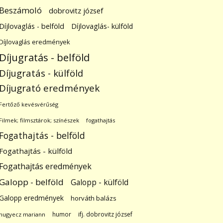
Beszámoló
dobrovitz józsef
Díjlovaglás - belföld
Díjlovaglás- külföld
Díjlovaglás eredmények
Díjugratás - belföld
Díjugratás - külföld
Díjugrató eredmények
Fertőző kevésvérűség
Filmek; filmsztárok; színészek
fogathajtás
Fogathajtás - belföld
Fogathajtás - külföld
Fogathajtás eredmények
Galopp - belföld
Galopp - külföld
Galopp eredmények
horváth balázs
humor
ifj. dobrovitz józsef
hugyecz mariann