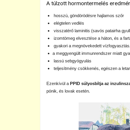
A túlzott hormontermelés eredmén
hosszú, göndörödésre hajlamos szőr
elégtelen vedlés
visszatérő laminitis (savós patairha gyul
izomtömeg elvesztése a háton, és a fart
gyakori a megnövekedett vízfogyasztás
a meggyengült immunrendszer miatt gya
lassú sebgyógyulás
teljesítmény csökkenés, egészen a letarg
Ezenkívül a
PPID súlyosbítja az inzulins
pónik, és lovak esetén.