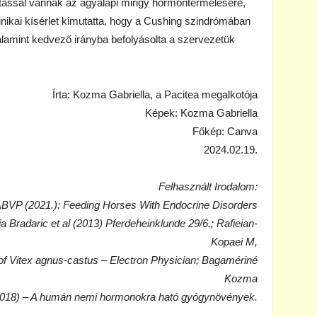
atással vannak az agyalapi mirigy hormontermelésére,
linikai kísérlet kimutatta, hogy a Cushing szindrómában
lamint kedvező irányba befolyásolta a szervezetük
Írta: Kozma Gabriella, a Pacitea megalkotója
Képek: Kozma Gabriella
Főkép: Canva
2024.02.19.
Felhasznált Irodalom:
ABVP (2021.): Feeding Horses With Endocrine Disorders
ja Bradaric et al (2013) Pferdeheinklunde 29/6.; Rafieian-
Kopaei M,
f Vitex agnus-castus – Electron Physician; Bagamériné
Kozma
(2018) – A humán nemi hormonokra ható gyógynövények.