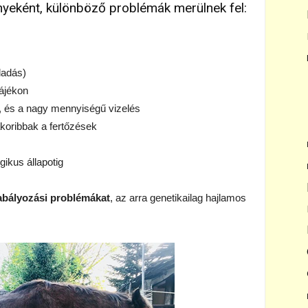
yeként, különböző problémák merülnek fel:
ladás)
ájékon
, és a nagy mennyiségű vizelés
koribbak a fertőzések
ikus állapotig
zabályozási problémákat
, az arra genetikailag hajlamos