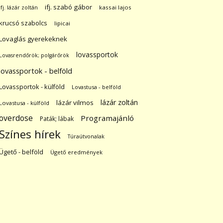
ifj. szabó gábor
ifj. lázár zoltán
kassai lajos
krucsó szabolcs
lipicai
Lovaglás gyerekeknek
lovassportok
Lovasrendőrök; polgárőrök
lovassportok - belföld
Lovassportok - külföld
Lovastusa - belföld
lázár zoltán
lázár vilmos
Lovastusa - külföld
overdose
Programajánló
Paták; lábak
Színes hírek
Túraútvonalak
Ügető - belföld
Ügető eredmények