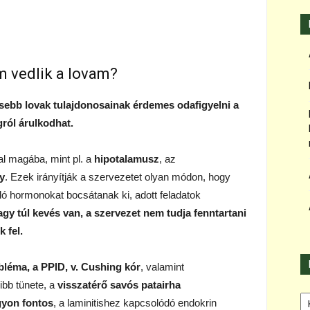
m vedlik a lovam?
dősebb lovak tulajdonosainak
érdemes
odafigyelni a
gról árulkodhat.
al magába, mint pl. a
hipotalamusz
, az
y
. Ezek irányítják a szervezetet olyan módon, hogy
ló hormonokat bocsátanak ki, adott feladatok
gy túl kevés van, a szervezet nem tudja fenntartani
 fel.
bléma, a PPID, v. Cushing kór
, valamint
ibb tünete, a
visszatérő savós patairha
Ka
yon fontos
, a laminitishez kapcsolódó endokrin