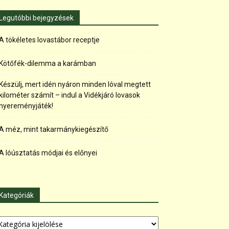
Legutóbbi bejegyzések
A tökéletes lovastábor receptje
Kötőfék-dilemma a karámban
Készülj, mert idén nyáron minden lóval megtett
kilométer számít – indul a Vidékjáró lovasok
nyereményjáték!
A méz, mint takarmánykiegészítő
A lóúsztatás módjai és előnyei
Kategóriák
tegóriák