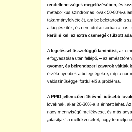
r
endellenességek megelőzésében, és kez
metabolikus szindrómás lovak 50-80%-a lami
takarmányfelvételét, amibe beletartozik a s
a kiegészítők, és nem utolsó sorban a nasi i
kerülni kell az extra csemegék túlzott ada
A
legeléssel összefüggő laminitist
, az em
elfogyasztása után fellépő, – az emésztőre
gyomor, és bélrendszeri zavarok váltják k
érzékenyebbek a betegségekre, míg a normá
valószínűséggel fordul elő a probléma.
A
PPID jellemzően 15 évnél idősebb lovakn
lovaknak, akár 20-30%-a is érintett lehet. A
nagy mennyiségű mellékvese, és más agyala
„utasítják” a mellékveséket, hogy termeljen