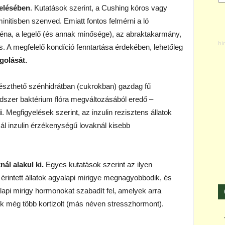
elésében
. Kutatások szerint, a Cushing kóros vagy
nitisben szenved. Emiatt fontos felmérni a ló
zéna, a legelő (és annak minősége), az abraktakarmány,
s. A megfelelő kondíció fenntartása érdekében, lehetőleg
golását.
észthető szénhidrátban (cukrokban) gazdag fű
ndszer baktérium flóra megváltozásából eredő –
i
. Megfigyelések szerint, az inzulin rezisztens állatok
l inzulin érzékenységű lovaknál kisebb
ál alakul ki.
Egyes kutatások szerint az ilyen
z érintett állatok agyalapi mirigye megnagyobbodik, és
pi mirigy hormonokat szabadít fel, amelyek arra
ek még több kortizolt (más néven stresszhormont).