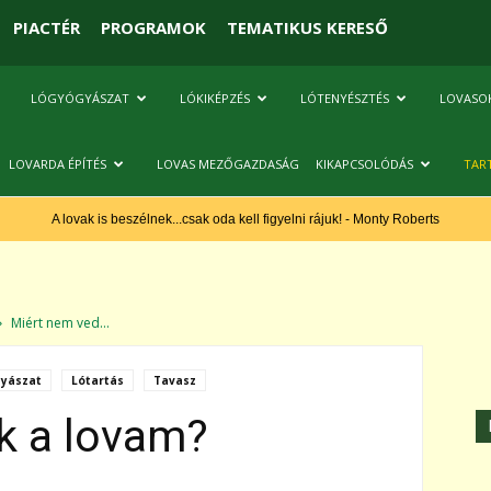
PIACTÉR
PROGRAMOK
TEMATIKUS KERESŐ
LÓGYÓGYÁSZAT
LÓKIKÉPZÉS
LÓTENYÉSZTÉS
LOVASO
LOVARDA ÉPÍTÉS
LOVAS MEZŐGAZDASÁG
KIKAPCSOLÓDÁS
TAR
A lovak is beszélnek...csak oda kell figyelni rájuk! - Monty Roberts
Miért nem ved...
yászat
Lótartás
Tavasz
k a lovam?