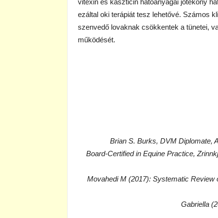
vitexin és kaszticin hatóanyagai jótékony h
ezáltal oki terápiát tesz lehetővé. Számos k
szenvedő lovaknak csökkentek a tünetei, va
működését.
Brian S. Burks, DVM Diplomate, 
Board-Certified in Equine Practice, Zrinnk
Movahedi M (2017): Systematic Review o
Gabriella 