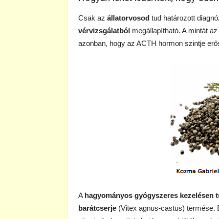
Csak az
állatorvosod
tud határozott diagnóz
vérvizsgálatból
megállapítható. A mintát az
azonban, hogy az ACTH hormon szintje erő
A
hagyományos gyógyszeres kezelésen t
barátcserje
(Vitex agnus-castus) termése. 