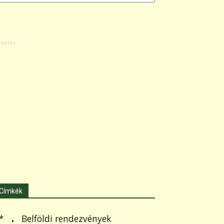
Címkék
.
Belföldi rendezvények
*