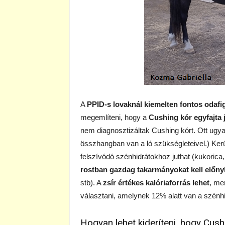
A
PPID-s lovaknál kiemelten fontos odafi
megemlíteni, hogy a
Cushing kór egyfajta 
nem diagnosztizáltak Cushing kórt. Ott ugy
összhangban van a ló szükségleteivel.) Kerü
felszívódó szénhidrátokhoz juthat (kukorica,
rostban gazdag takarmányokat kell előny
stb). A
zsír értékes kalóriaforrás lehet
, me
választani, amelynek 12% alatt van a szénhi
Hogyan lehet kideríteni, hogy Cus