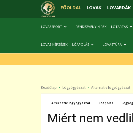
FŐOLDAL
LOVAK
LOVARDÁK
LOVASSPORT
RENDEZVÉNY HÍREK
LÓTARTÁS
LOVAS KÉPZÉSEK
LÓÁPOLÁS
LOVASTÚRA
Kezdőlap
Lógyógyászat
Alternatív lógyógyászat
Alternatív lógyógyászat
Lóápolás
Lógyóg
Miért nem vedli