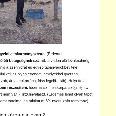
gyelni a takarmányozásra.
(Érdemes
jóléti betegségnek számít:
a vadon élő lovaknálmég
anis a szénhidrát és egyéb tápanyagokbevitele
lni kell az olyan étrendet, amelyekből gyorsan
 zab, árpa, cukorrépa, friss legelő…stb). Helyette a
ben részesíteni:
lucernaliszt, rizskorpa, szójahéj, …
rt nem vált ki inzulinválaszt. (Érdemes lehet olyan tápot
drát tartalma, és minimum 6% nyers zsírt tartalmaz).
hing kóros-e a lovam?