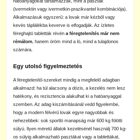
hatóanyagokat tartalmazzák, mint a paszták
(ivermektin vagy ivermetkin-prazikvantel kombinációja).
Alkalmazásuk egyszerű: a lovak már kézből vagy
kevés táplálékba keverve is elfogadják. Az ízletes
féreghajtó tabletták révén
a féregtelenítés már nem
rémálom
, hanem öröm mind a ló, mind a tulajdonos
számára.
Egy utolsó figyelmeztetés
A féregtelenítő-szereket mindig a megfelelő adagban
alkalmazd: ha túl alacsony a dózis, a kezelés nem lesz
hatékony, és rezisztencia alakulhat ki a hatóanyaggal
szemben. Az adag kiszámításánál vedd figyelembe,
hogy a modern félvérű lovak egyre nagyobbak és
nehezebbek: sok sportló manapság már 600 kg fölötti
súlyú. Ilyen méretű állatok kezelésénél használj 700 kg-
os súlyig alkalmazható pasztákat vagy a tablettákat,