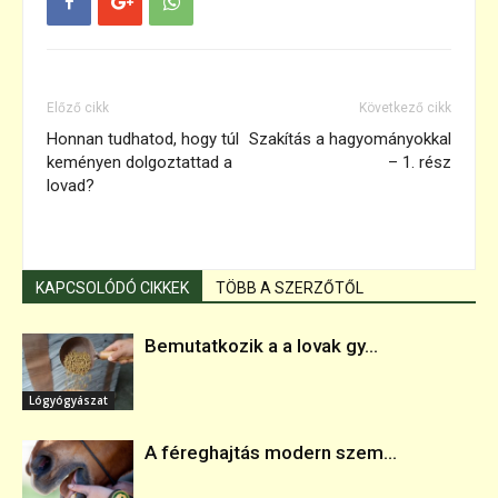
Előző cikk
Következő cikk
Honnan tudhatod, hogy túl
Szakítás a hagyományokkal
keményen dolgoztattad a
– 1. rész
lovad?
KAPCSOLÓDÓ CIKKEK
TÖBB A SZERZŐTŐL
Bemutatkozik a a lovak gy...
Lógyógyászat
A féreghajtás modern szem...