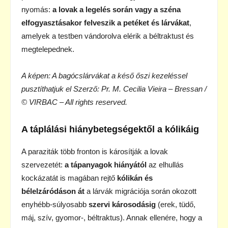
nyomás:
a lovak a legelés során vagy a széna
elfogyasztásakor felveszik a petéket és lárvákat
,
amelyek a testben vándorolva elérik a béltraktust és
megtelepednek.
A képen: A bagócslárvákat a késő őszi kezeléssel
pusztíthatjuk el Szerző: Pr. M. Cecilia Vieira – Bressan /
© VIRBAC – All rights reserved.
A táplálási hiánybetegségektől a kólikáig
A paraziták több fronton is károsítják a lovak
szervezetét:
a tápanyagok hiányától
az elhullás
kockázatát is magában rejtő
kólikán és
bélelzáródáson át
a lárvák migrációja során okozott
enyhébb-súlyosabb
szervi károsodásig
(erek, tüdő,
máj, szív, gyomor-, béltraktus). Annak ellenére, hogy a