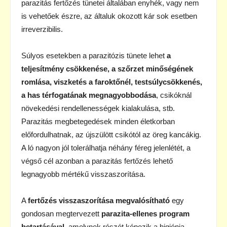
parazitás fertőzés tünetei általában enyhék, vagy nem
is vehetőek észre, az általuk okozott kár sok esetben
irreverzibilis.
Súlyos esetekben a parazitózis tünete lehet
a
teljesítmény csökkenése, a szőrzet minőségének
romlása, viszketés a faroktőnél, testsúlycsökkenés,
a has térfogatának megnagyobbodása
, csikóknál
növekedési rendellenességek kialakulása, stb.
Parazitás megbetegedések minden életkorban
előfordulhatnak, az újszülött csikótól az öreg kancákig.
A ló nagyon jól tolerálhatja néhány féreg jelenlétét, a
végső cél azonban a parazitás fertőzés lehető
legnagyobb mértékű visszaszorítása.
A
fertőzés visszaszorítása megvalósítható
egy
gondosan megtervezett
parazita-ellenes program
betartásával
, amelynek részét képezik a higiénia