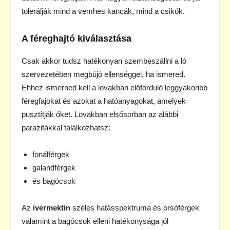
tolerálják mind a vemhes kancák, mind a csikók.
A féreghajtó kiválasztása
Csak akkor tudsz hatékonyan szembeszállni a ló
szervezetében megbújó ellenséggel, ha ismered.
Ehhez ismerned kell a lovakban előforduló leggyakoribb
féregfajokat és azokat a hatóanyagokat, amelyek
pusztítják őket. Lovakban elsősorban az alábbi
parazitákkal találkozhatsz:
fonálférgek
galandférgek
és bagócsok
Az
ivermektin
széles hatásspektruma és orsóférgek
valamint a bagócsok elleni hatékonysága jól