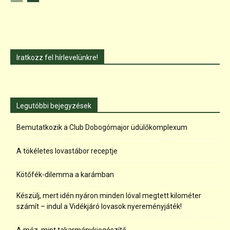
Iratkozz fel hírlevelünkre!
Legutóbbi bejegyzések
Bemutatkozik a Club Dobogómajor üdülőkomplexum
A tökéletes lovastábor receptje
Kötőfék-dilemma a karámban
Készülj, mert idén nyáron minden lóval megtett kilométer
számít – indul a Vidékjáró lovasok nyereményjáték!
A méz, mint takarmánykiegészítő