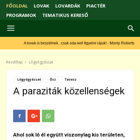
FŐOLDAL
LOVAK
LOVARDÁK
PIACTÉR
PROGRAMOK
TEMATIKUS KERESŐ
A lovak is beszélnek...csak oda kell figyelni rájuk! - Monty Roberts
Kezdőlap
Lógyógyászat
Lógyógyászat
Ősz
Tavasz
A paraziták közellenségek
Ahol sok ló él együtt viszonylag kis területen,