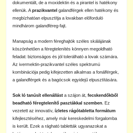
dokumentált, de a moxidektin és a pirantel is hatékony
ellenük. A
prazikvantel
galandférgek ellen hatékony és
megbízhatóan elpusztítja a lovakban előforduló
mindhárom galandféreg-fajt.
Manapság a modern féreghajtók széles skálájának
köszönhetően a féregtelenítés könnyen megoldható
feladat: biztonságos és jól tolerálható a lovak számára.
Az ivermektin-prazikvantel széles spektrumú
kombinációja pedig kifejezetten alkalmas a fonálférgek,
a galandférgek és a bagócsok egyidejű elpusztítására.
Sok ló tanúsít ellenállást
a szájon át,
fecskendőkből
beadható féregtelenítő pasztákkal szemben
. Ez
vezetett az innovatív,
ízletes rágótabletta formátum
kifejlesztéséhez, amely már kereskedelmi forgalomba
is került. Ezek a rágható tabletták ugyanazokat a