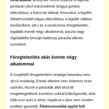
javítását célzó intézkedések (trágya gondos
eltávolítása, a bokszok falának lemosása, a legelőn
felhalmozódott trágya eltávolítása, a legelők váltása
kérődzőkkel, stb.) és a rendszeres féregtelenítés,
legalább évente négy alkalommal, paszta vagy
rágótabletta formájú hatékony parazita-ellenes
szerekkel.
Féregtelenítés akár évente négy
alkalommal
A megfelelő féregtelenítési stratégia betartása nem
olcsó mulatság. Ennek ellenére nem érdemes ezen
spórolni, hiszen a paraziták által okozott
megbetegedések kezelése sokkal költségesebb, akár
több ezer euró is lehet, ráadásul a siker nem minden
esetben garantált.
Állatorvosoddal együtt kell