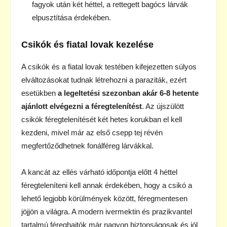
fagyok után két héttel, a rettegett bagócs lárvák
elpusztítása érdekében.
Csikók és fiatal lovak kezelése
A csikók és a fiatal lovak testében kifejezetten súlyos
elváltozásokat tudnak létrehozni a paraziták, ezért
esetükben
a legeltetési szezonban akár 6-8 hetente
ajánlott elvégezni a féregtelenítést
. Az újszülött
csikók féregtelenítését két hetes korukban el kell
kezdeni, mivel már az első csepp tej révén
megfertőződhetnek fonálféreg lárvákkal.
A kancát az ellés várható időpontja előtt 4 héttel
féregteleníteni kell annak érdekében, hogy a csikó a
lehető legjobb körülmények között, féregmentesen
jöjjön a világra. A modern ivermektin és prazikvantel
tartalmú féreghajtók már nagyon biztonságosak és jól