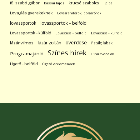
ifj. szabó gábor
krucsó szabolcs
kassai lajos
lipicai
Lovaglás gyerekeknek
Lovasrendőrök; polgárőrök
lovassportok
lovassportok - belföld
Lovassportok - külföld
Lovastusa - belföld
Lovastusa - külföld
overdose
lázár zoltán
lázár vilmos
Paták; lábak
Színes hírek
Programajánló
Túraútvonalak
Ügető - belföld
Ügető eredmények