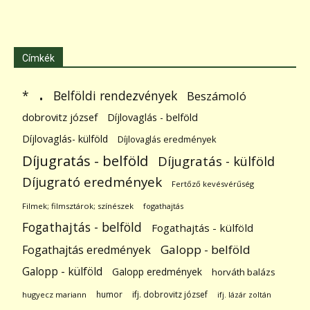
Címkék
.
Belföldi rendezvények
*
Beszámoló
dobrovitz józsef
Díjlovaglás - belföld
Díjlovaglás- külföld
Díjlovaglás eredmények
Díjugratás - belföld
Díjugratás - külföld
Díjugrató eredmények
Fertőző kevésvérűség
Filmek; filmsztárok; színészek
fogathajtás
Fogathajtás - belföld
Fogathajtás - külföld
Galopp - belföld
Fogathajtás eredmények
Galopp - külföld
Galopp eredmények
horváth balázs
humor
ifj. dobrovitz józsef
hugyecz mariann
ifj. lázár zoltán