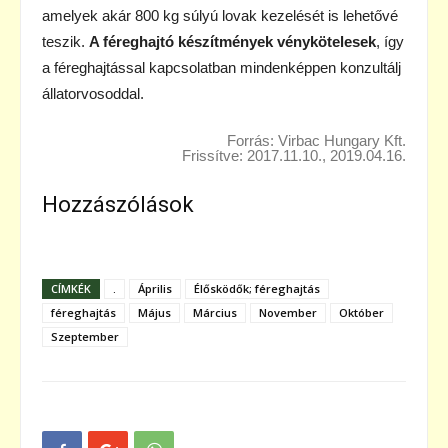
amelyek akár 800 kg súlyú lovak kezelését is lehetővé
teszik.
A féreghajtó készítmények vénykötelesek
, így
a féreghajtással kapcsolatban mindenképpen konzultálj
állatorvosoddal.
Forrás: Virbac Hungary Kft.
Frissítve: 2017.11.10., 2019.04.16.
Hozzászólások
CÍMKÉK
.
Április
Élősködők; féreghajtás
féreghajtás
Május
Március
November
Október
Szeptember