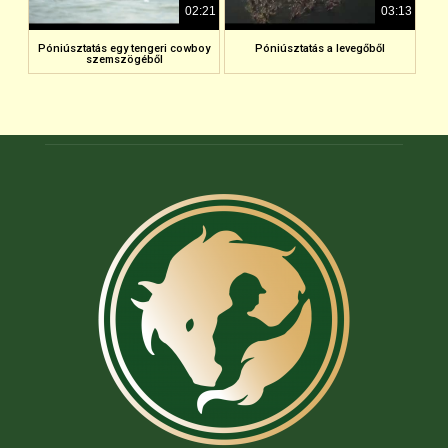
02:21
03:13
Póniúsztatás egy tengeri cowboy
Póniúsztatás a levegőből
szemszögéből