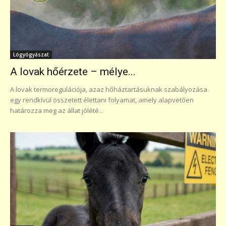
Lógyógyászat
A lovak hőérzete – mélye...
A lovak termoregulációja, azaz hőháztartásuknak szabályozása
egy rendkívül összetett élettani folyamat, amely alapvetően
határozza meg az állat jólété...