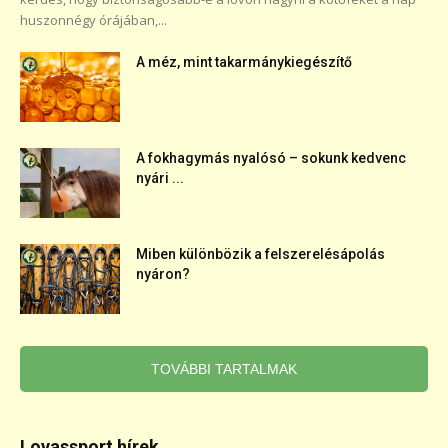
huszonnégy órájában,...
A méz, mint takarmánykiegészítő
A fokhagymás nyalósó – sokunk kedvenc
nyári ...
Miben különbözik a felszerelésápolás
nyáron?
TOVÁBBI TARTALMAK
Lovassport hírek