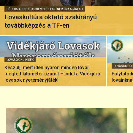
FŐOLDALI DOBOZOS KIEMELÉS PARTNEREINK AJÁNLATI
Lovaskultúra oktató szakirányú
továbbképzés a TF-en
LOVASOK.HU HÍREK
LOVASOK.HU 
Készülj, mert idén nyáron minden lóval
megtett kilométer számít – indul a Vidékjáró
Folytatód
lovasok nyereményjáték!
lovainkna