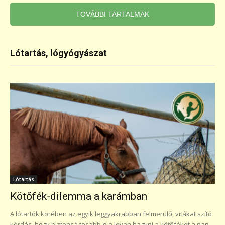
TOVÁBBI TARTALMAK
Lótartás, lógyógyászat
Lótartás
Kötőfék-dilemma a karámban
A lótartók körében az egyik leggyakrabban felmerülő, vitákat szító
kérdés, hogy biztonságosabb-e a lovon hagyni a kötőféket a nap