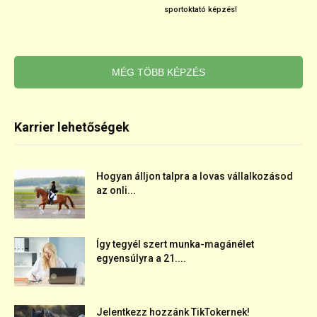
sportoktató képzés!
MÉG TÖBB KÉPZÉS
Karrier lehetőségek
Hogyan álljon talpra a lovas vállalkozásod
az onli...
Így tegyél szert munka-magánélet
egyensúlyra a 21....
Jelentkezz hozzánk TikTokernek!