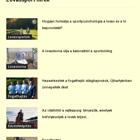
Hogyan formálja a sportpszichológia a lovas és a ló
kapcsolatát?
Lovassportok
A lovastorna útja a katonáktól a sportolókig
Lovastorna
Hazaérkeztek a fogathajtó világbajnokok, Újhartyánban
ünnepelték őket
Fogathajtás
Az istállótól a rajtkapuig: tényezők, amelyek
befolyásolják a lovak teljesí...
Edzésfelépítés