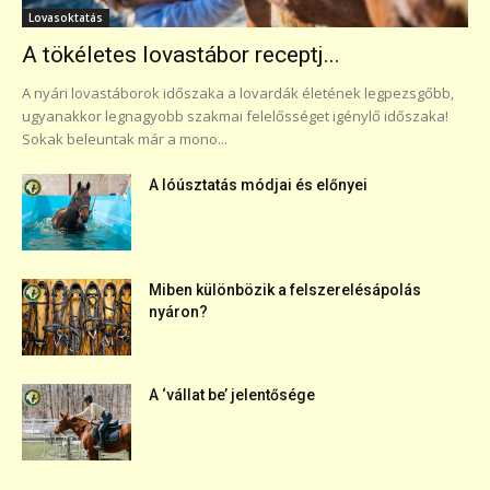
Lovasoktatás
A tökéletes lovastábor receptj...
A nyári lovastáborok időszaka a lovardák életének legpezsgőbb,
ugyanakkor legnagyobb szakmai felelősséget igénylő időszaka!
Sokak beleuntak már a mono...
A lóúsztatás módjai és előnyei
Miben különbözik a felszerelésápolás
nyáron?
A ‘vállat be’ jelentősége