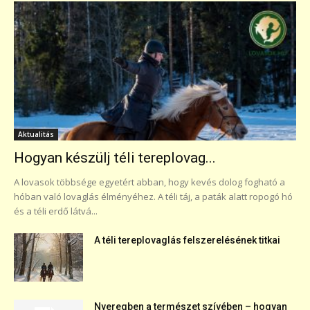
Aktualitás
Hogyan készülj téli tereplovag...
A lovasok többsége egyetért abban, hogy kevés dolog fogható a
hóban való lovaglás élményéhez. A téli táj, a paták alatt ropogó hó
és a téli erdő látvá...
A téli tereplovaglás felszerelésének titkai
Nyeregben a természet szívében – hogyan