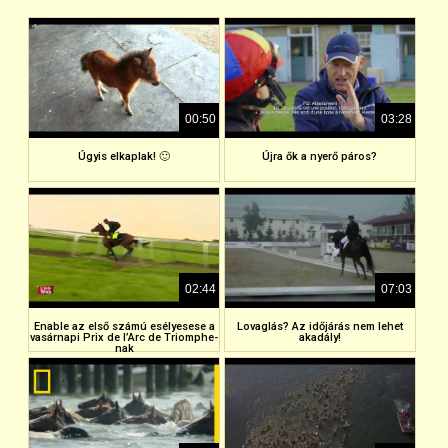
00:50
03:28
Úgyis elkaplak! 🙂
Újra ők a nyerő páros?
02:44
07:03
Enable az első számú esélyesese a
Lovaglás? Az időjárás nem lehet
vasárnapi Prix de l’Arc de Triomphe-
akadály!
nak