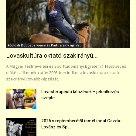
Főoldali Dobozos kiemelés Partnereink ajánlati
Lovaskultúra oktató szakirányú...
A Magyar Testnevelési és Sporttudományi Egyetem (TF) többéves
előkészítő munka után 2005-ben indította lovaskultúra oktató
szakirányú továbbképzését. ...
Lovasterapeuta képzések – jelentkezés
szepte...
2026 szeptemberétől ismét indul Gazda-
Lovász és Sp...