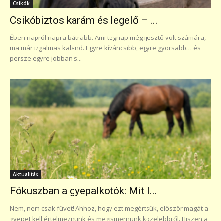
Csikók
Csikóbiztos karám és legelő – ...
Ében napról napra bátrabb. Ami tegnap még ijesztő volt számára,
ma már izgalmas kaland. Egyre kíváncsibb, egyre gyorsabb… és
persze egyre jobban s...
Aktualitás
Fókuszban a gyepalkotók: Mit l...
Nem, nem csak füvet! Ahhoz, hogy ezt megértsük, először magát a
gyepet kell értelmeznünk és megismernünk közelebbről. Hiszen a