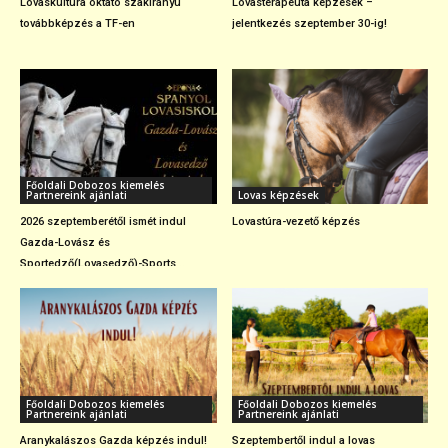
Lovaskultúra oktató szakirányú
Lovasterapeuta képzések –
továbbképzés a TF-en
jelentkezés szeptember 30-ig!
Főoldali Dobozos kiemelés
Partnereink ajánlati
Lovas képzések
2026 szeptemberétől ismét indul
Lovastúra-vezető képzés
Gazda-Lovász és
Sportedző(Lovasedző)-Sports...
Főoldali Dobozos kiemelés
Főoldali Dobozos kiemelés
Partnereink ajánlati
Partnereink ajánlati
Aranykalászos Gazda képzés indul!
Szeptembertől indul a lovas