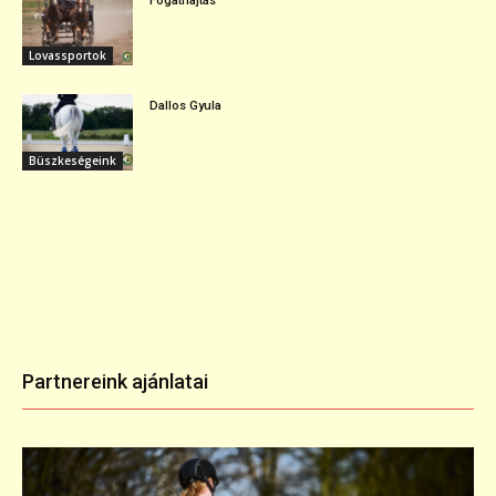
Fogathajtás
Lovassportok
Dallos Gyula
Büszkeségeink
Partnereink ajánlatai