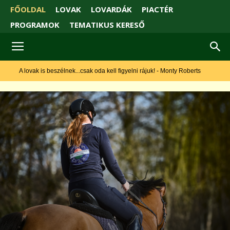
FŐOLDAL
LOVAK
LOVARDÁK
PIACTÉR
PROGRAMOK
TEMATIKUS KERESŐ
lovak is beszélnek...csak oda kell figyelni rájuk! - Monty Roberts