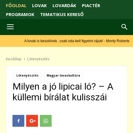
FŐOLDAL
LOVAK
LOVARDÁK
PIACTÉR
PROGRAMOK
TEMATIKUS KERESŐ
A lovak is beszélnek...csak oda kell figyelni rájuk! - Monty Roberts
Kezdőlap
Lótenyésztés
Lótenyésztés
Magyar lovaskultúra
Milyen a jó lipicai ló? – A
küllemi bírálat kulisszái