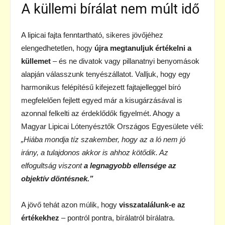
A küllemi bírálat nem múlt idő
A lipicai fajta fenntartható, sikeres jövőjéhez
elengedhetetlen, hogy
újra megtanuljuk értékelni a
küllemet
– és ne divatok vagy pillanatnyi benyomások
alapján válasszunk tenyészállatot. Valljuk, hogy egy
harmonikus felépítésű kifejezett fajtajelleggel bíró
megfelelően fejlett egyed már a kisugárzásával is
azonnal felkelti az érdeklődők figyelmét. Ahogy a
Magyar Lipicai Lótenyésztők Országos Egyesülete véli:
„Hiába mondja tíz szakember, hogy az a ló nem jó
irány, a tulajdonos akkor is ahhoz kötődik. Az
elfogultság viszont
a legnagyobb ellensége az
objektív döntésnek.”
A jövő tehát azon múlik, hogy
visszatalálunk-e az
értékekhez
– pontról pontra, bírálatról bírálatra.