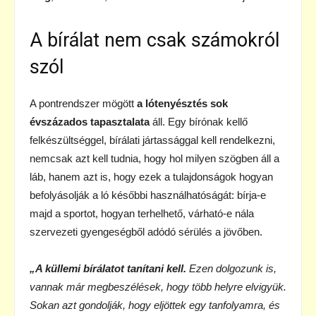
A bírálat nem csak számokról
szól
A pontrendszer mögött
a lótenyésztés sok
évszázados tapasztalata
áll. Egy bírónak kellő
felkészültséggel, bírálati jártassággal kell rendelkezni,
nemcsak azt kell tudnia, hogy hol milyen szögben áll a
láb, hanem azt is, hogy ezek a tulajdonságok hogyan
befolyásolják a ló későbbi használhatóságát: bírja-e
majd a sportot, hogyan terhelhető, várható-e nála
szervezeti gyengeségből adódó sérülés a jövőben.
„A küllemi bírálatot tanítani kell.
Ezen dolgozunk is,
vannak már megbeszélések, hogy több helyre elvigyük.
Sokan azt gondolják, hogy eljöttek egy tanfolyamra, és