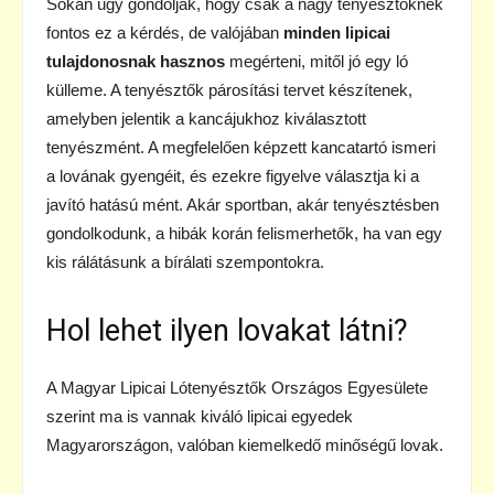
Sokan úgy gondolják, hogy csak a nagy tenyésztőknek
fontos ez a kérdés, de valójában
minden lipicai
tulajdonosnak hasznos
megérteni, mitől jó egy ló
külleme. A tenyésztők párosítási tervet készítenek,
amelyben jelentik a kancájukhoz kiválasztott
tenyészmént. A megfelelően képzett kancatartó ismeri
a lovának gyengéit, és ezekre figyelve választja ki a
javító hatású mént. Akár sportban, akár tenyésztésben
gondolkodunk, a hibák korán felismerhetők, ha van egy
kis rálátásunk a bírálati szempontokra.
Hol lehet ilyen lovakat látni?
A Magyar Lipicai Lótenyésztők Országos Egyesülete
szerint ma is vannak kiváló lipicai egyedek
Magyarországon, valóban kiemelkedő minőségű lovak.