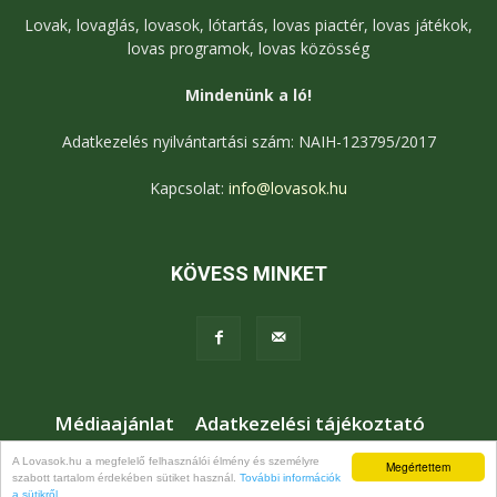
Lovak, lovaglás, lovasok, lótartás, lovas piactér, lovas játékok,
lovas programok, lovas közösség
Mindenünk a ló!
Adatkezelés nyilvántartási szám: NAIH-123795/2017
Kapcsolat:
info@lovasok.hu
KÖVESS MINKET
Médiaajánlat
Adatkezelési tájékoztató
Jogi nyilatkozat
Karrier
Kapcsolat
A Lovasok.hu a megfelelő felhasználói élmény és személyre
Megértettem
szabott tartalom érdekében sütiket használ.
További információk
© Lovasok.hu
a sütikről