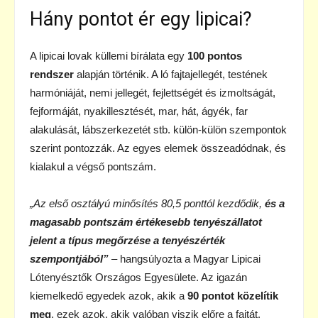
Hány pontot ér egy lipicai?
A lipicai lovak küllemi bírálata egy
100 pontos
rendszer
alapján történik. A ló fajtajellegét, testének
harmóniáját, nemi jellegét, fejlettségét és izmoltságát,
fejformáját, nyakillesztését, mar, hát, ágyék, far
alakulását, lábszerkezetét stb. külön-külön szempontok
szerint pontozzák. Az egyes elemek összeadódnak, és
kialakul a végső pontszám.
„Az első osztályú minősítés 80,5 ponttól kezdődik,
és a
magasabb pontszám értékesebb tenyészállatot
jelent a típus megőrzése a tenyészérték
szempontjából”
– hangsúlyozta a Magyar Lipicai
Lótenyésztők Országos Egyesülete. Az igazán
kiemelkedő egyedek azok, akik a
90 pontot közelítik
meg
, ezek azok, akik valóban viszik előre a fajtát.