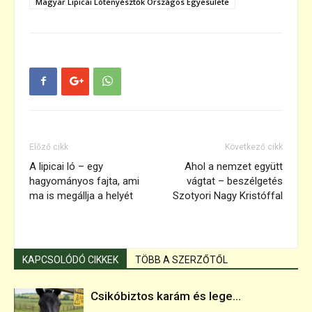
Magyar Lipicai Lótenyésztők Országos Egyesülete
Előző cikk
Következő cikk
A lipicai ló – egy
Ahol a nemzet együtt
hagyományos fajta, ami
vágtat – beszélgetés
ma is megállja a helyét
Szotyori Nagy Kristóffal
KAPCSOLÓDÓ CIKKEK
TÖBB A SZERZŐTŐL
Csikóbiztos karám és lege...