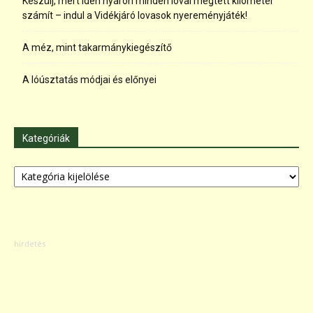
Készülj, mert idén nyáron minden lóval megtett kilométer
számít – indul a Vidékjáró lovasok nyereményjáték!
A méz, mint takarmánykiegészítő
A lóúsztatás módjai és előnyei
Kategóriák
Kategóriák