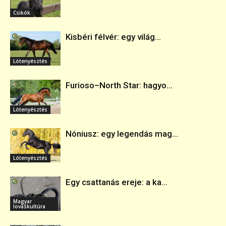
Csikók
Kisbéri félvér: egy világ...
Lótenyésztés
Furioso–North Star: hagyo...
Lótenyésztés
Nóniusz: egy legendás mag...
Lótenyésztés
Egy csattanás ereje: a ka...
Magyar
lovaskultúra