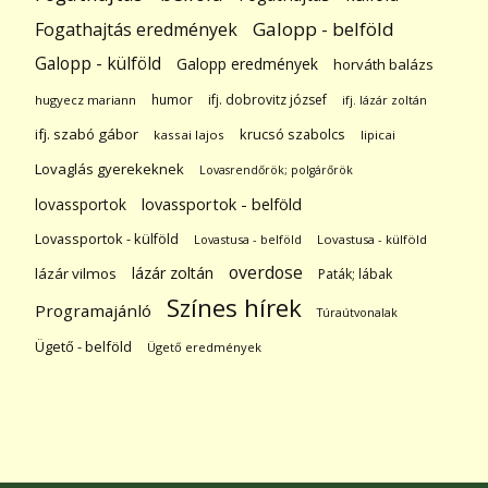
Galopp - belföld
Fogathajtás eredmények
Galopp - külföld
Galopp eredmények
horváth balázs
humor
ifj. dobrovitz józsef
hugyecz mariann
ifj. lázár zoltán
ifj. szabó gábor
krucsó szabolcs
kassai lajos
lipicai
Lovaglás gyerekeknek
Lovasrendőrök; polgárőrök
lovassportok
lovassportok - belföld
Lovassportok - külföld
Lovastusa - belföld
Lovastusa - külföld
overdose
lázár zoltán
lázár vilmos
Paták; lábak
Színes hírek
Programajánló
Túraútvonalak
Ügető - belföld
Ügető eredmények