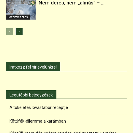
Nem deres, nem „almás” – ...
Lótenyésztés
Iratkozz fel hírlevelünkre!
Legutóbbi bejegyzések
A tökéletes lovastábor receptje
Kötőfék-dilemma a karámban