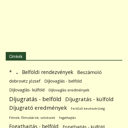
Címkék
.
Belföldi rendezvények
*
Beszámoló
dobrovitz józsef
Díjlovaglás - belföld
Díjlovaglás- külföld
Díjlovaglás eredmények
Díjugratás - belföld
Díjugratás - külföld
Díjugrató eredmények
Fertőző kevésvérűség
Filmek; filmsztárok; színészek
fogathajtás
Fogathajtás - belföld
Fogathajtás - külföld