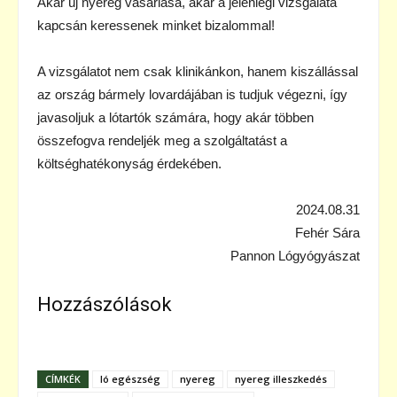
Akár új nyereg vásárlása, akár a jelenlegi vizsgálata
kapcsán keressenek minket bizalommal!
A vizsgálatot nem csak klinikánkon, hanem kiszállással
az ország bármely lovardájában is tudjuk végezni, így
javasoljuk a lótartók számára, hogy akár többen
összefogva rendeljék meg a szolgáltatást a
költséghatékonyság érdekében.
2024.08.31
Fehér Sára
Pannon Lógyógyászat
Hozzászólások
CÍMKÉK
ló egészség
nyereg
nyereg illeszkedés