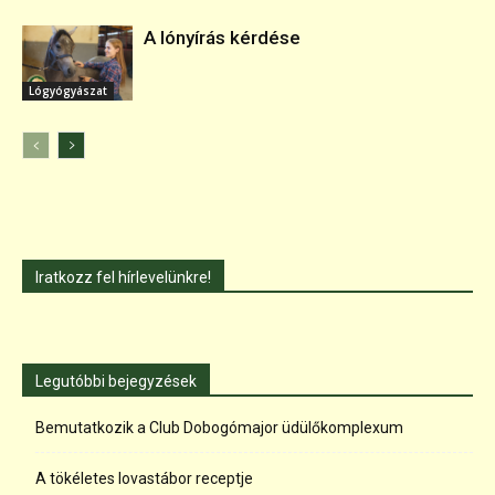
A lónyírás kérdése
Lógyógyászat
Iratkozz fel hírlevelünkre!
Legutóbbi bejegyzések
Bemutatkozik a Club Dobogómajor üdülőkomplexum
A tökéletes lovastábor receptje