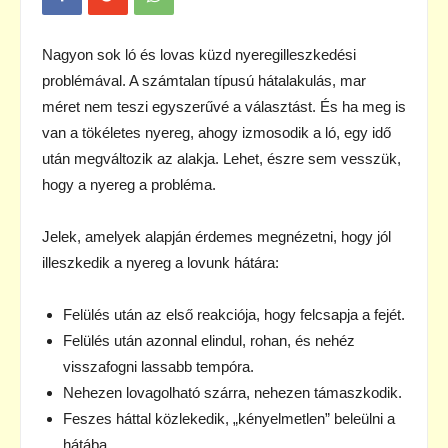
Nagyon sok ló és lovas küzd nyeregilleszkedési
problémával. A számtalan típusú hátalakulás, mar
méret nem teszi egyszerűvé a választást. És ha meg is
van a tökéletes nyereg, ahogy izmosodik a ló, egy idő
után megváltozik az alakja. Lehet, észre sem vesszük,
hogy a nyereg a probléma.
Jelek, amelyek alapján érdemes megnézetni, hogy jól
illeszkedik a nyereg a lovunk hátára:
Felülés után az első reakciója, hogy felcsapja a fejét.
Felülés után azonnal elindul, rohan, és nehéz
visszafogni lassabb tempóra.
Nehezen lovagolható szárra, nehezen támaszkodik.
Feszes háttal közlekedik, „kényelmetlen” beleülni a
hátába.