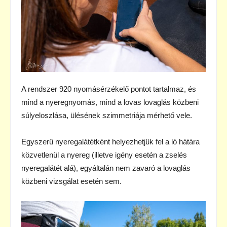
A rendszer 920 nyomásérzékelő pontot tartalmaz, és
mind a nyeregnyomás, mind a lovas lovaglás közbeni
súlyeloszlása, ülésének szimmetriája mérhető vele.
Egyszerű nyeregalátétként helyezhetjük fel a ló hátára
közvetlenül a nyereg (illetve igény esetén a zselés
nyeregalátét alá), egyáltalán nem zavaró a lovaglás
közbeni vizsgálat esetén sem.