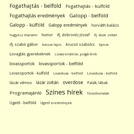
Fogathajtás - belföld
Fogathajtás - külföld
Galopp - belföld
Fogathajtás eredmények
Galopp - külföld
Galopp eredmények
horváth balázs
humor
ifj. dobrovitz józsef
hugyecz mariann
ifj. lázár zoltán
ifj. szabó gábor
krucsó szabolcs
kassai lajos
lipicai
Lovaglás gyerekeknek
Lovasrendőrök; polgárőrök
lovassportok
lovassportok - belföld
Lovassportok - külföld
Lovastusa - belföld
Lovastusa - külföld
overdose
lázár zoltán
lázár vilmos
Paták; lábak
Színes hírek
Programajánló
Túraútvonalak
Ügető - belföld
Ügető eredmények