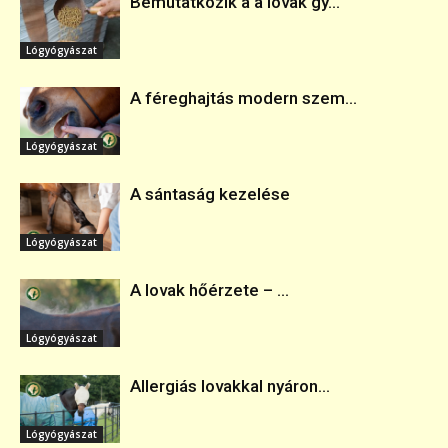
Bemutatkozik a a lovak gy...
Lógyógyászat
A féreghajtás modern szem...
Lógyógyászat
A sántaság kezelése
Lógyógyászat
A lovak hőérzete – ...
Lógyógyászat
Allergiás lovakkal nyáron...
Lógyógyászat