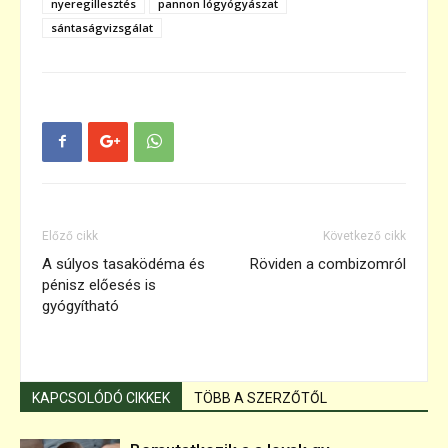
nyeregillesztés
pannon lógyógyászat
sántaságvizsgálat
Előző cikk
Következő cikk
A súlyos tasaködéma és
Röviden a combizomról
pénisz előesés is
gyógyítható
KAPCSOLÓDÓ CIKKEK
TÖBB A SZERZŐTŐL