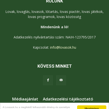
RÓLUNK
Lovak, lovaglás, lovasok, lótartás, lovas piactér, lovas játékok,
lovas programok, lovas közösség
Mindenünk a ló!
Adatkezelés nyilvántartási szám: NAIH-123795/2017
Kapcsolat:
info@lovasok.hu
KÖVESS MINKET
Médiaajánlat
Adatkezelési tájékoztató
Jogi nyilatkozat
Karrier
Kapcsolat
A Lovasok.hu a megfelelő felhasználói élmény és személyre
Megértettem