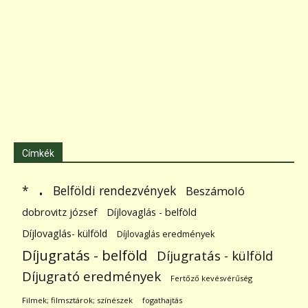
Címkék
.
Belföldi rendezvények
*
Beszámoló
dobrovitz józsef
Díjlovaglás - belföld
Díjlovaglás- külföld
Díjlovaglás eredmények
Díjugratás - belföld
Díjugratás - külföld
Díjugrató eredmények
Fertőző kevésvérűség
Filmek; filmsztárok; színészek
fogathajtás