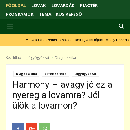
FŐOLDAL
LOVAK
LOVARDÁK
PIACTÉR
PROGRAMOK
TEMATIKUS KERESŐ
A lovak is beszélnek...csak oda kell figyelni rájuk! - Monty Roberts
Kezdőlap
Lógyógyászat
Diagnosztika
Diagnosztika
Lófelszerelés
Lógyógyászat
Harmony – avagy jó ez a
nyereg a lovamra? Jól
ülök a lovamon?