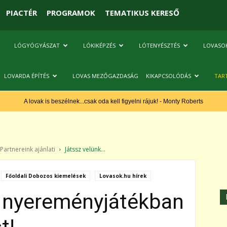
PIACTÉR
PROGRAMOK
TEMATIKUS KERESŐ
LÓGYÓGYÁSZAT
LÓKIKÉPZÉS
LÓTENYÉSZTÉS
LOVASO
LOVARDA ÉPÍTÉS
LOVAS MEZŐGAZDASÁG
KIKAPCSOLÓDÁS
TAR
A lovak is beszélnek...csak oda kell figyelni rájuk! - Monty Roberts
artnereink ajánlati
Játssz velünk...
Főoldali Dobozos kiemelések
Lovasok.hu hírek
a nyereményjátékban