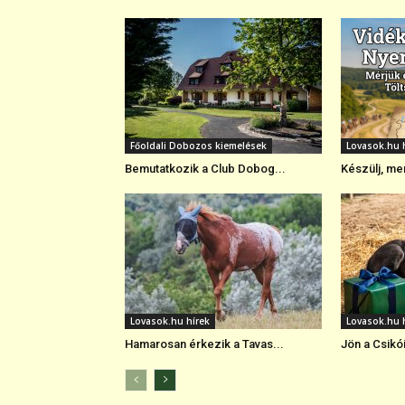
Főoldali Dobozos kiemelések
Lovasok.hu 
Bemutatkozik a Club Dobog...
Készülj, mer
Lovasok.hu hírek
Lovasok.hu 
Hamarosan érkezik a Tavas...
Jön a Csikó