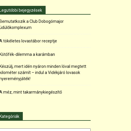
Legutóbbi bejegyzések
Bemutatkozik a Club Dobogómajor
üdülőkomplexum
A tökéletes lovastábor receptje
Kötőfék-dilemma a karámban
Készülj, mert idén nyáron minden lóval megtett
kilométer számít – indul a Vidékjáró lovasok
nyereményjáték!
A méz, mint takarmánykiegészítő
Kategóriák
tegóriák