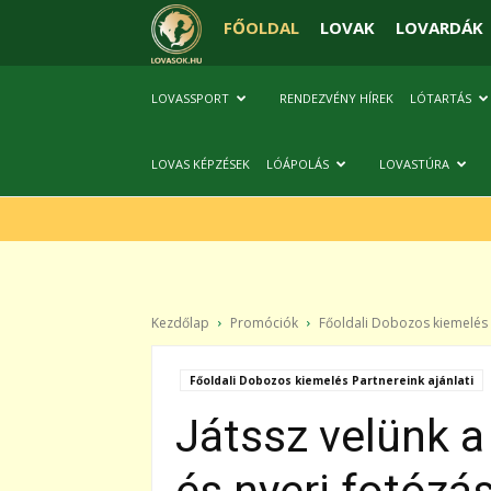
FŐOLDAL
LOVAK
LOVARDÁK
LOVASSPORT
RENDEZVÉNY HÍREK
LÓTARTÁS
LOVAS KÉPZÉSEK
LÓÁPOLÁS
LOVASTÚRA
Kezdőlap
Promóciók
Főoldali Dobozos kiemelés P
Főoldali Dobozos kiemelés Partnereink ajánlati
Játssz velünk 