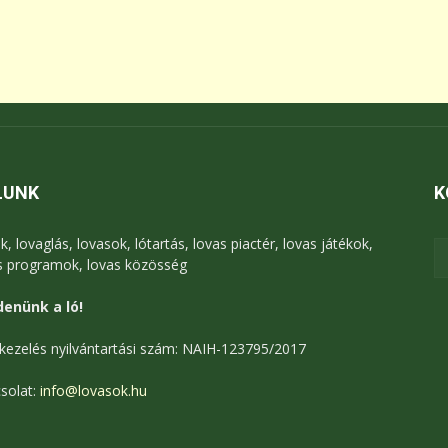
LUNK
K
k, lovaglás, lovasok, lótartás, lovas piactér, lovas játékok,
s programok, lovas közösség
enünk a ló!
kezelés nyilvántartási szám: NAIH-123795/2017
solat:
info@lovasok.hu