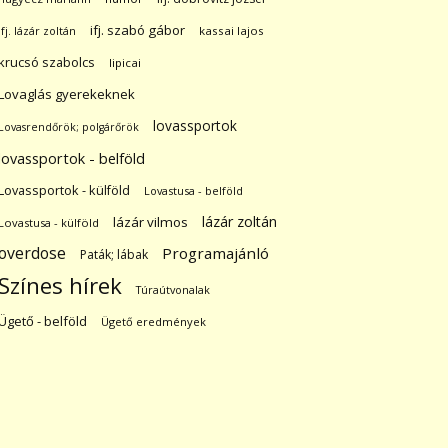
ifj. szabó gábor
ifj. lázár zoltán
kassai lajos
krucsó szabolcs
lipicai
Lovaglás gyerekeknek
lovassportok
Lovasrendőrök; polgárőrök
lovassportok - belföld
Lovassportok - külföld
Lovastusa - belföld
lázár zoltán
lázár vilmos
Lovastusa - külföld
overdose
Programajánló
Paták; lábak
Színes hírek
Túraútvonalak
Ügető - belföld
Ügető eredmények