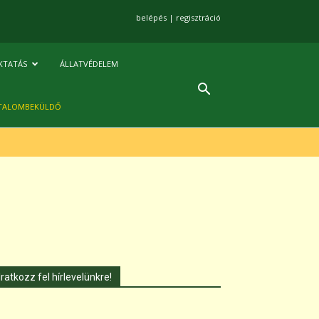
belépés
|
regisztráció
KTATÁS
ÁLLATVÉDELEM
TALOMBEKÜLDŐ
Iratkozz fel hírlevelünkre!