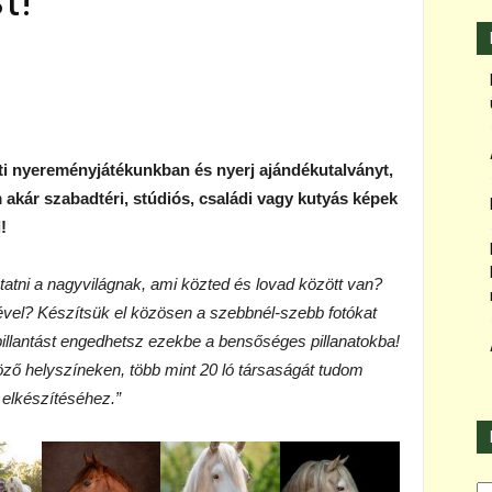
t!
tti nyereményjátékunkban és nyerj ajándékutalványt,
akár szabadtéri, stúdiós, családi vagy kutyás képek
!
atni a nagyvilágnak, ami közted és lovad között van?
el? Készítsük el közösen a szebbnél-szebb fotókat
pillantást engedhetsz ezekbe a bensőséges pillanatokba!
ző helyszíneken, több mint 20 ló társaságát tudom
 elkészítéséhez.”
Ka