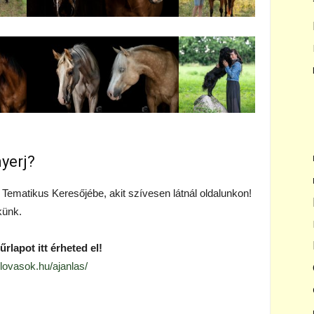
nyerj?
Tematikus Keresőjébe, akit szívesen látnál oldalunkon!
künk.
űrlapot itt érheted el!
lovasok.hu/ajanlas/