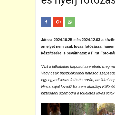
és nyerj fotózás
Játssz 2024.10.25-e és 2024.12.03-a közö
amelyet nem csak lovas fotózásra, hanem 
készítésére is beválthatsz a First Foto-nál
“Azt a láthatatlan kapcsot szeretnéd megmut
Vagy csak büszkélkednél hátasod szépségév
egy egyedi lovas fotózás során, amikkel be
Nincs saját lovad? Ez sem akadály! Különbö
biztosítani számodra a tökéletes lovas fotók