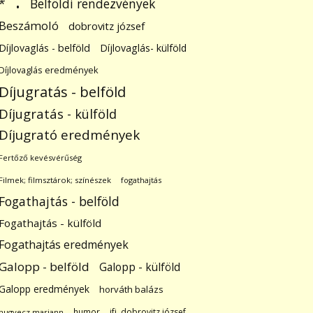
.
Belföldi rendezvények
*
Beszámoló
dobrovitz józsef
Díjlovaglás - belföld
Díjlovaglás- külföld
Díjlovaglás eredmények
Díjugratás - belföld
Díjugratás - külföld
Díjugrató eredmények
Fertőző kevésvérűség
Filmek; filmsztárok; színészek
fogathajtás
Fogathajtás - belföld
Fogathajtás - külföld
Fogathajtás eredmények
Galopp - belföld
Galopp - külföld
Galopp eredmények
horváth balázs
humor
ifj. dobrovitz józsef
hugyecz mariann