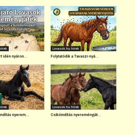
hírek
Lovasok.hu hírek
t idén nyáron...
Folytatódik a Tavaszi-nyá...
hírek
Lovasok.hu hírek
indítás nyerem...
Csikóindítás nyereményját...