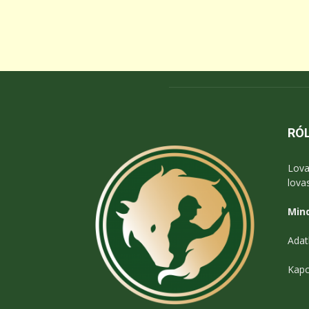
RÓ
Lova
lova
Mind
Adat
Kapc