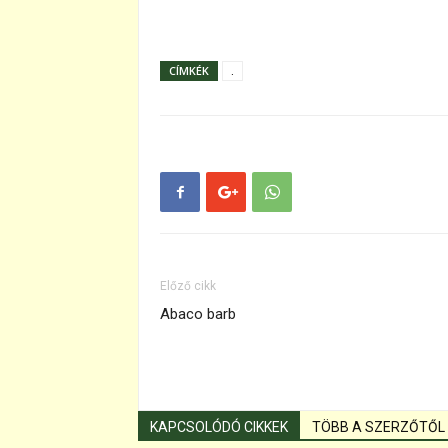
CÍMKÉK
.
Előző cikk
Abaco barb
KAPCSOLÓDÓ CIKKEK
TÖBB A SZERZŐTŐL