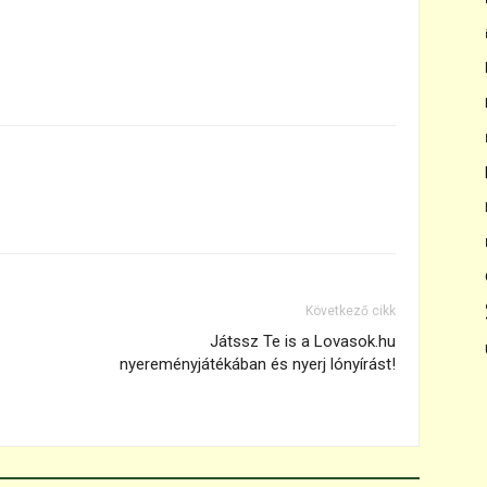
Következő cikk
Játssz Te is a Lovasok.hu
nyereményjátékában és nyerj lónyírást!