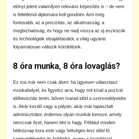
előnyt jelent valamilyen releváns képesítés is – de nem
is feltétlenül diplomára kell gondolni. Ami még
fontosabb, az a precizitás, az alkalmasság, a
megbízhatóság, és hogy ne riadj vissza az új eszközök
és technológiák elsajátításától, a világ ugyanis
folyamatosan változik körülöttünk.
8 óra munka, 8 óra lovaglás?
Ez ma már nem csak álom: ha ügyesen választasz
munkahelyet, és figyelsz arra, hogy mit kínál a pozíció
időbeosztás terén, bőven marad időd a szenvedélyeidre
is. Akár kezdő vagy a pályán, akár már tapasztalt
adminisztrátor, érdemes olyan munkát keresni, amely
nemcsak fizet, hanem élni is hagy. Például minden
hétköznap kora este vagy hétvégén lesz időd fő
szenvedélyedre és hobbidra, avagy a lovaglásra!