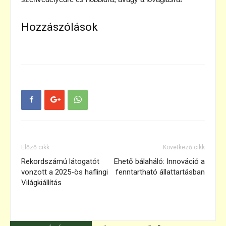
Hozzászólások
Előző cikk
Következő cikk
Rekordszámú látogatót
Ehető bálaháló: Innováció a
vonzott a 2025-ös haflingi
fenntartható állattartásban
Világkiállítás