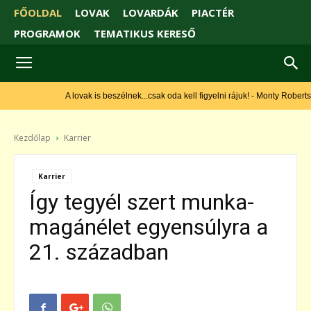
FŐOLDAL
LOVAK
LOVARDÁK
PIACTÉR
PROGRAMOK
TEMATIKUS KERESŐ
A lovak is beszélnek...csak oda kell figyelni rájuk! - Monty Roberts
Kezdőlap
Karrier
Karrier
Így tegyél szert munka-
magánélet egyensúlyra a
21. században