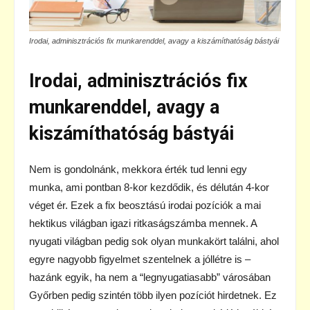
Irodai, adminisztrációs fix munkarenddel, avagy a kiszámíthatóság bástyái
Irodai, adminisztrációs fix
munkarenddel, avagy a
kiszámíthatóság bástyái
Nem is gondolnánk, mekkora érték tud lenni egy
munka, ami pontban 8-kor kezdődik, és délután 4-kor
véget ér. Ezek a fix beosztású irodai pozíciók a mai
hektikus világban igazi ritkaságszámba mennek. A
nyugati világban pedig sok olyan munkakört találni, ahol
egyre nagyobb figyelmet szentelnek a jóllétre is –
hazánk egyik, ha nem a “legnyugatiasabb” városában
Győrben pedig szintén több ilyen pozíciót hirdetnek. Ez