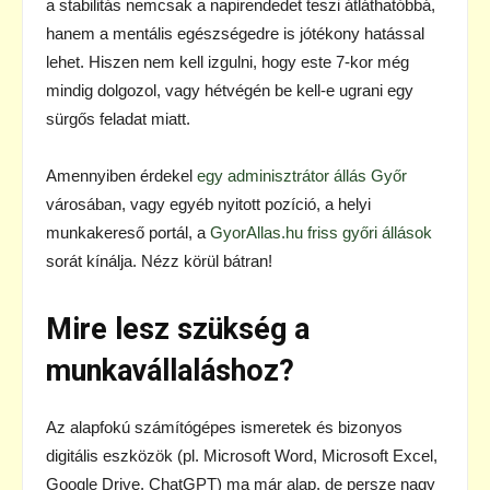
a stabilitás nemcsak a napirendedet teszi átláthatóbbá,
hanem a mentális egészségedre is jótékony hatással
lehet. Hiszen nem kell izgulni, hogy este 7-kor még
mindig dolgozol, vagy hétvégén be kell-e ugrani egy
sürgős feladat miatt.
Amennyiben érdekel
egy adminisztrátor állás Győr
városában, vagy egyéb nyitott pozíció, a helyi
munkakereső portál, a
GyorAllas.hu friss győri állások
sorát kínálja. Nézz körül bátran!
Mire lesz szükség a
munkavállaláshoz?
Az alapfokú számítógépes ismeretek és bizonyos
digitális eszközök (pl. Microsoft Word, Microsoft Excel,
Google Drive, ChatGPT) ma már alap, de persze nagy