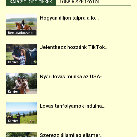
KAPCSOLÓDÓ CIKKEK
TÖBB A SZERZŐTŐL
Hogyan álljon talpra a lo...
Bemutatkozások
Jelentkezz hozzánk TikTok...
Karrier
Nyári lovas munka az USA-...
Karrier
Lovas tanfolyamok indulna...
Karrier
Szerezz államilag elismer...