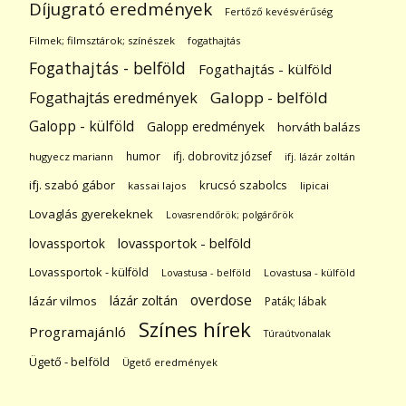
Díjugrató eredmények
Fertőző kevésvérűség
Filmek; filmsztárok; színészek
fogathajtás
Fogathajtás - belföld
Fogathajtás - külföld
Galopp - belföld
Fogathajtás eredmények
Galopp - külföld
Galopp eredmények
horváth balázs
humor
ifj. dobrovitz józsef
hugyecz mariann
ifj. lázár zoltán
ifj. szabó gábor
krucsó szabolcs
kassai lajos
lipicai
Lovaglás gyerekeknek
Lovasrendőrök; polgárőrök
lovassportok
lovassportok - belföld
Lovassportok - külföld
Lovastusa - belföld
Lovastusa - külföld
overdose
lázár zoltán
lázár vilmos
Paták; lábak
Színes hírek
Programajánló
Túraútvonalak
Ügető - belföld
Ügető eredmények