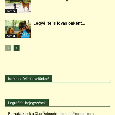
Karrier
Legyél te is lovas önként...
Karrier
Iratkozz fel hírlevelünkre!
Legutóbbi bejegyzések
Bemutatkozik a Club Dobogómajor üdülőkomplexum