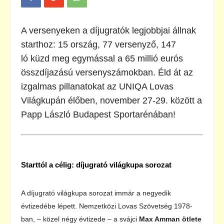
A versenyeken a díjugratók legjobbjai állnak
starthoz: 15 ország, 77 versenyző, 147
ló küzd meg egymással a 65 millió eurós
összdíjazású versenyszámokban. Éld át az
izgalmas pillanatokat az UNIQA Lovas
Világkupán élőben, november 27-29. között a
Papp László Budapest Sportarénában!
Starttól a célig: díjugrató világkupa sorozat
A díjugrató világkupa sorozat immár a negyedik
évtizedébe lépett. Nemzetközi Lovas Szövetség 1978-
ban, – közel négy évtizede – a svájci
Max Amman ötlete