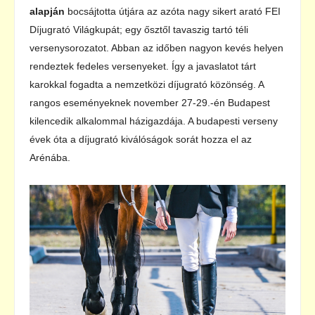
alapján
bocsájtotta útjára az azóta nagy sikert arató FEI
Díjugrató Világkupát; egy ősztől tavaszig tartó téli
versenysorozatot. Abban az időben nagyon kevés helyen
rendeztek fedeles versenyeket. Így a javaslatot tárt
karokkal fogadta a nemzetközi díjugrató közönség. A
rangos eseményeknek november 27-29.-én Budapest
kilencedik alkalommal házigazdája. A budapesti verseny
évek óta a díjugrató kiválóságok sorát hozza el az
Arénába.