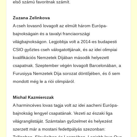
első számú favoritnak számít.
Zuzana Zelinkova
A cseh lovasnő lovagolt az elmúlt három Európa-
bajnokságain és a tavalyi franciaországi
világbajnokságon. Legjobbja volt a 2014-es budapesti
CSIO győztes cseh válogatottjának, és az idei olimpiai
kvalifikációs Nemzetek Díjában második helyezett
csapatnak. Szeptember végén lovagolt Barcelonában, a
Furusiyya Nemzetek Díja sorozat döntőjében, és ő sem
mondott még le a riói olimpiáról.
Michal Kazmierczak
A harmincéves lovas tagja volt az idei aacheni Európa-
bajnokság lengyel csapatának. Vezeti az északi liga
világranglistáját. Számtalan győzelmet és helyezést
szerzett már a mostani fedettpályás szezonban:
Tallinnban, Silauliaiban és Lesznóban. Legjobb lova Que