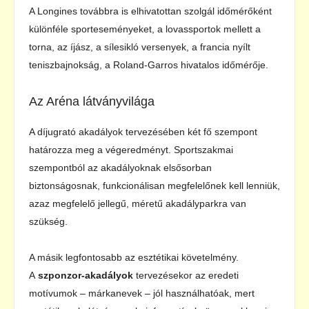
A Longines továbbra is elhivatottan szolgál időmérőként
különféle sporteseményeket, a lovassportok mellett a
torna, az íjász, a sílesikló versenyek, a francia nyílt
teniszbajnokság, a Roland-Garros hivatalos időmérője.
Az Aréna látványvilága
A díjugrató akadályok tervezésében két fő szempont
határozza meg a végeredményt. Sportszakmai
szempontból az akadályoknak elsősorban
biztonságosnak, funkcionálisan megfelelőnek kell lenniük,
azaz megfelelő jellegű, méretű akadályparkra van
szükség.
A másik legfontosabb az esztétikai követelmény.
A
szponzor-akadályok
tervezésekor az eredeti
motívumok – márkanevek – jól használhatóak, mert