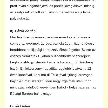
profi lovas eleganciájával és precíz lovaglásával mindig
az esélyesek között van, kitűnő menedzselés jellemzi
pályafutását.
Ifj. Lázár Zoltán
Már tizenhárom évesen aranyéremért vetett össze a
comportai gyermek Európa-bajnokságon, tizenöt évesen
berobbant az ifjúsági korosztály élmezőnyébe. Szinte az
összes Nemzetek Díjában húzóemberként szerepelt.
Legfiatalabb győztesként vihette haza a gróf Széchenyi
István Emlékverseny nagydíját. Legjobb lovával, a 12
éves kancával, Lacrima di Felicitával ifjúsági országos
bajnoki címet szerzett. Idén nagy izgalmak után, több
mint száz indulóból egyéniben hatodik helyet szerzett az
ifjúsági Európa-bajnokságon.
Füzér Gábor