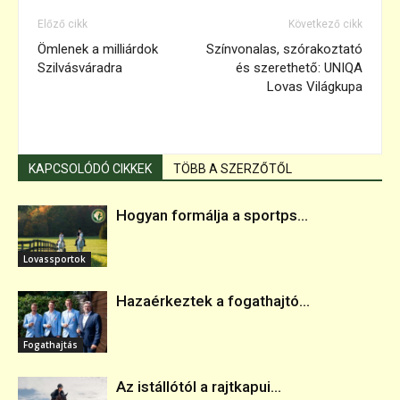
Előző cikk
Következő cikk
Ömlenek a milliárdok
Színvonalas, szórakoztató
Szilvásváradra
és szerethető: UNIQA
Lovas Világkupa
KAPCSOLÓDÓ CIKKEK
TÖBB A SZERZŐTŐL
Hogyan formálja a sportps...
Lovassportok
Hazaérkeztek a fogathajtó...
Fogathajtás
Az istállótól a rajtkapui...