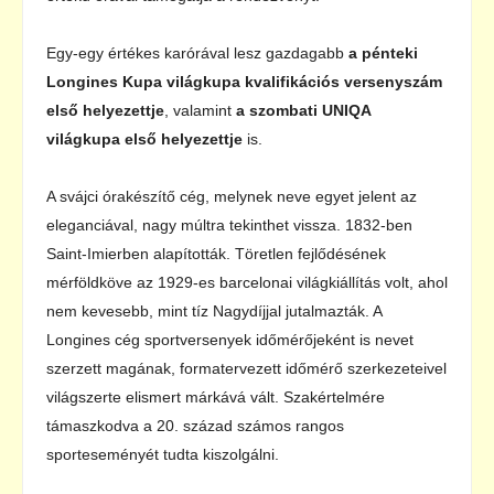
Egy-egy értékes karórával lesz gazdagabb
a pénteki
Longines Kupa világkupa kvalifikációs versenyszám
első helyezettje
, valamint
a szombati UNIQA
világkupa első helyezettje
is.
A svájci órakészítő cég, melynek neve egyet jelent az
eleganciával, nagy múltra tekinthet vissza. 1832-ben
Saint-Imierben alapították. Töretlen fejlődésének
mérföldköve az 1929-es barcelonai világkiállítás volt, ahol
nem kevesebb, mint tíz Nagydíjjal jutalmazták. A
Longines cég sportversenyek időmérőjeként is nevet
szerzett magának, formatervezett időmérő szerkezeteivel
világszerte elismert márkává vált. Szakértelmére
támaszkodva a 20. század számos rangos
sporteseményét tudta kiszolgálni.