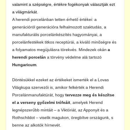
valamint a szépségre, értékre fogékonyak választják ezt
a világmárkát.
A herendi porcelánban tetten érhető értékei: a
generációról generációra felhalmozott szaktudás, a
manufakturális porcelánkészítés hagyományai, a
porcelánfestékek titkos receptúrái, a kiváló minőségre és
a folyamatos megújulásra törekvés. Mindezek okán
a
herendi porcelán
a törvény védelme alá tartozó
Hungaricum
.
Döntésükkel ezeket az értékeket ismerték el a Lovas
Világkupa szervezői is, amikor felkérték a Herendi
Porcelánmanufaktúrát, hogy
tervezze meg és készítse
el a verseny győzelmi trófeáit
, amelyek Herend
legnépszerűbb mintáit – a Viktóriát, az Apponyit és a
Rothschildot – viselik magukon, öregbítve országunk, s
benne az alkotók hírnevét.