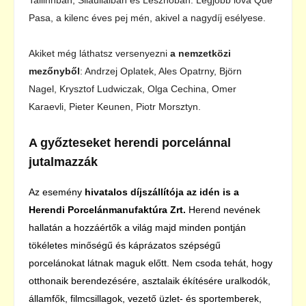
Pasa, a kilenc éves pej mén, akivel a nagydíj esélyese.
Akiket még láthatsz versenyezni
a nemzetközi
mezőnyből
: Andrzej Oplatek, Ales Opatrny, Björn
Nagel, Krysztof Ludwiczak, Olga Cechina, Omer
Karaevli, Pieter Keunen, Piotr Morsztyn.
A győzteseket herendi porcelánnal
jutalmazzák
Az esemény
hivatalos díjszállítója az idén is a
Herendi Porcelánmanufaktúra Zrt.
Herend nevének
hallatán a hozzáértők a világ majd minden pontján
tökéletes minőségű és káprázatos szépségű
porcelánokat látnak maguk előtt. Nem csoda tehát, hogy
otthonaik berendezésére, asztalaik ékítésére uralkodók,
államfők, filmcsillagok, vezető üzlet- és sportemberek,