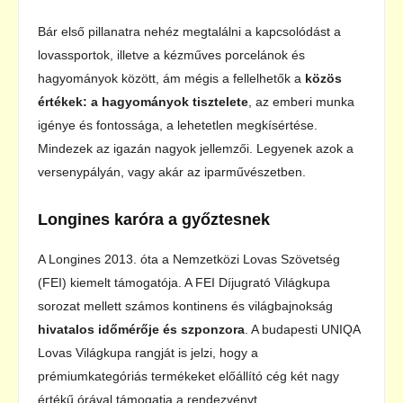
Bár első pillanatra nehéz megtalálni a kapcsolódást a
lovassportok, illetve a kézműves porcelánok és
hagyományok között, ám mégis a fellelhetők a
közös
értékek: a hagyományok tisztelete
, az emberi munka
igénye és fontossága, a lehetetlen megkísértése.
Mindezek az igazán nagyok jellemzői. Legyenek azok a
versenypályán, vagy akár az iparművészetben.
Longines karóra a győztesnek
A Longines 2013. óta a Nemzetközi Lovas Szövetség
(FEI) kiemelt támogatója. A FEI Díjugrató Világkupa
sorozat mellett számos kontinens és világbajnokság
hivatalos időmérője és szponzora
. A budapesti UNIQA
Lovas Világkupa rangját is jelzi, hogy a
prémiumkategóriás termékeket előállító cég két nagy
értékű órával támogatja a rendezvényt.