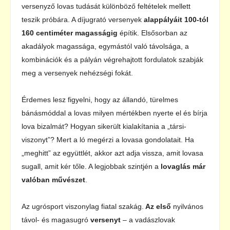
versenyző lovas tudását különböző feltételek mellett
teszik próbára. A díjugrató versenyek
alappályáit 100-tól
160 centiméter magasságig
építik. Elsősorban az
akadályok magassága, egymástól való távolsága, a
kombinációk és a pályán végrehajtott fordulatok szabják
meg a versenyek nehézségi fokát.
Érdemes lesz figyelni, hogy az állandó, türelmes
bánásmóddal a lovas milyen mértékben nyerte el és bírja
lova bizalmát? Hogyan sikerült kialakítania a „társi-
viszonyt”? Mert a ló megérzi a lovasa gondolatait. Ha
„meghitt” az együttlét, akkor azt adja vissza, amit lovasa
sugall, amit kér tőle. A legjobbak szintjén a
lovaglás már
valóban művészet
.
Az ugrósport viszonylag fiatal szakág.
Az első
nyilvános
távol- és magasugró
versenyt
– a vadászlovak