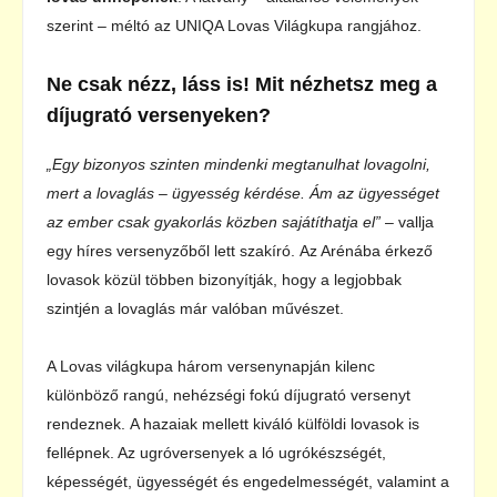
szerint – méltó az UNIQA Lovas Világkupa rangjához.
Ne csak nézz, láss is! Mit nézhetsz meg a
díjugrató versenyeken?
„Egy bizonyos szinten mindenki megtanulhat lovagolni,
mert a lovaglás – ügyesség kérdése. Ám az ügyességet
az ember csak gyakorlás közben sajátíthatja el”
– vallja
egy híres versenyzőből lett szakíró. Az Arénába érkező
lovasok közül többen bizonyítják, hogy a legjobbak
szintjén a lovaglás már valóban művészet.
A Lovas világkupa három versenynapján kilenc
különböző rangú, nehézségi fokú díjugrató versenyt
rendeznek. A hazaiak mellett kiváló külföldi lovasok is
fellépnek. Az ugróversenyek a ló ugrókészségét,
képességét, ügyességét és engedelmességét, valamint a