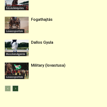
Edzésfelépítés
Fogathajtás
Lovassportok
Dallos Gyula
Büszkeségeink
Military (lovastusa)
Lovassportok