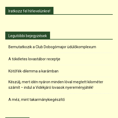
Iratkozz fel hírlevelünkre!
Legutóbbi bejegyzések
Bemutatkozik a Club Dobogómajor üdülőkomplexum
A tökéletes lovastábor receptje
Kötőfék-dilemma a karámban
Készülj, mert idén nyáron minden lóval megtett kilométer
számít – indul a Vidékjáró lovasok nyereményjáték!
A méz, mint takarmánykiegészítő