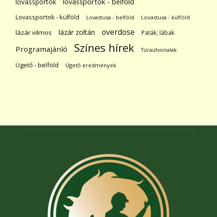
lovassportok
lovassportok - belföld
Lovassportok - külföld
Lovastusa - belföld
Lovastusa - külföld
overdose
lázár zoltán
lázár vilmos
Paták; lábak
Színes hírek
Programajánló
Túraútvonalak
Ügető - belföld
Ügető eredmények