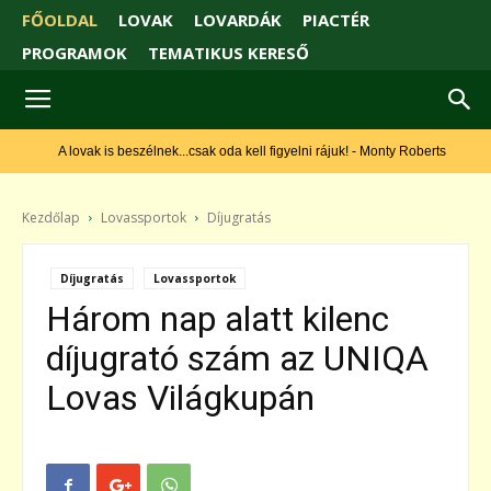
FŐOLDAL
LOVAK
LOVARDÁK
PIACTÉR
PROGRAMOK
TEMATIKUS KERESŐ
A lovak is beszélnek...csak oda kell figyelni rájuk! - Monty Roberts
Kezdőlap
Lovassportok
Díjugratás
Díjugratás
Lovassportok
Három nap alatt kilenc
díjugrató szám az UNIQA
Lovas Világkupán