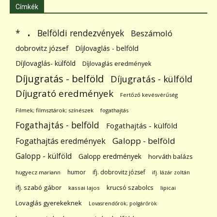
Címkék
.
Belföldi rendezvények
*
Beszámoló
dobrovitz józsef
Díjlovaglás - belföld
Díjlovaglás- külföld
Díjlovaglás eredmények
Díjugratás - belföld
Díjugratás - külföld
Díjugrató eredmények
Fertőző kevésvérűség
Filmek; filmsztárok; színészek
fogathajtás
Fogathajtás - belföld
Fogathajtás - külföld
Galopp - belföld
Fogathajtás eredmények
Galopp - külföld
Galopp eredmények
horváth balázs
humor
ifj. dobrovitz józsef
hugyecz mariann
ifj. lázár zoltán
ifj. szabó gábor
krucsó szabolcs
kassai lajos
lipicai
Lovaglás gyerekeknek
Lovasrendőrök; polgárőrök