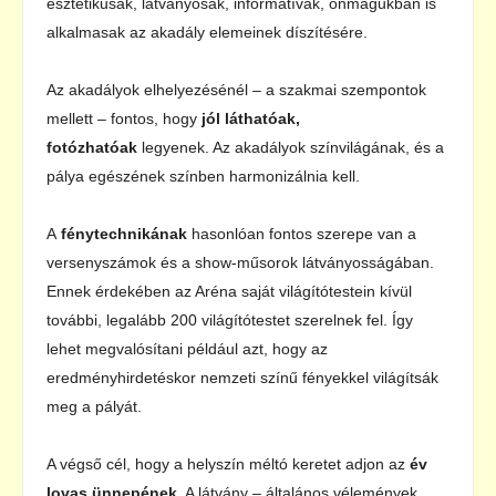
esztétikusak, látványosak, informatívak, önmagukban is
alkalmasak az akadály elemeinek díszítésére.
Az akadályok elhelyezésénél – a szakmai szempontok
mellett – fontos, hogy
jól láthatóak,
fotózhatóak
legyenek. Az akadályok színvilágának, és a
pálya egészének színben harmonizálnia kell.
A
fénytechnikának
hasonlóan fontos szerepe van a
versenyszámok és a show-műsorok látványosságában.
Ennek érdekében az Aréna saját világítótestein kívül
további, legalább 200 világítótestet szerelnek fel. Így
lehet megvalósítani például azt, hogy az
eredményhirdetéskor nemzeti színű fényekkel világítsák
meg a pályát.
A végső cél, hogy a helyszín méltó keretet adjon az
év
lovas ünnepének
. A látvány – általános vélemények