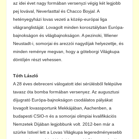
az idei évet nagy formában versenyzi végig két legjobb
pej lovával, Neverlasttal és Chacco Boyjal. A
hetényegyházi lovas vezeti a közép-európai liga
világranglistáját. Lovagolt minden korosztályban Európa-
bajnokságon és világbajnokságon. A pezinoki, Wiener
Neustadt-i, somorjai és arezzói nagydíjak helyezettje, és
minden reménye megvan, hogy a göteborgi Világkupa
döntőjén részt vehessen.
Tóth László
A 28 éves debreceni válogatott idei sérülésből felépülve
tavasz óta bomba formában versenyez. Az augusztusi
díjugrató Európa-bajnokságon csodálatos pályákat
lovagolt lovassportunk Mekkájában, Aachenben, a
budapesti CSIO-n és a somorjai olimpiai kvalifikációs
Nemzetek Díjában legjobbunk volt. 2012-ben már a
szürke Istivel lett a Lovas Világkupa legeredményesebb