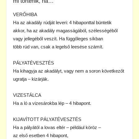
mi történik, ha…
VERŐHIBA
Ha az akadály rúdját leveri: 4 hibaponttal büntetik
akkor, ha az akadály magasságából, szélességéből
vagy jellegéből veszít. Ha függőleges síkban
több rúd van, csak a legelső leesése számít.
PÁLYATÉVESZTÉS
Ha kihagyja az akadályt, vagy nem a soron következőt
ugratja – kizárják.
VIZESTÁLCA
Ha a ló a vizesárokba lép – 4 hibapont.
KIJAVÍTOTT PÁLYATÉVESZTÉS
Ha a pályától a lovas eltér – például köröz –
az első esetben 4 hibapont,