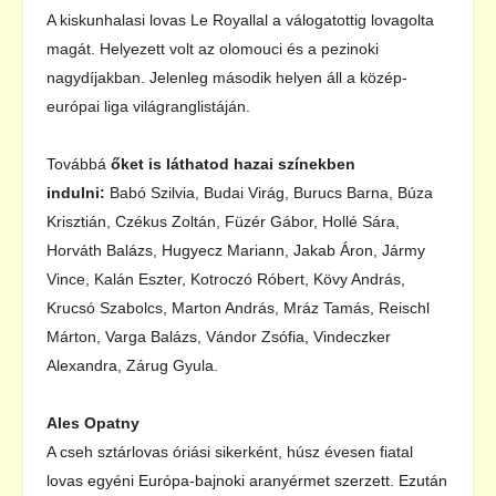
A kiskunhalasi lovas Le Royallal a válogatottig lovagolta
magát. Helyezett volt az olomouci és a pezinoki
nagydíjakban. Jelenleg második helyen áll a közép-
európai liga világranglistáján.
Továbbá
őket is láthatod hazai színekben
indulni:
Babó Szilvia, Budai Virág, Burucs Barna, Búza
Krisztián, Czékus Zoltán, Füzér Gábor, Hollé Sára,
Horváth Balázs, Hugyecz Mariann, Jakab Áron, Jármy
Vince, Kalán Eszter, Kotroczó Róbert, Kövy András,
Krucsó Szabolcs, Marton András, Mráz Tamás, Reischl
Márton, Varga Balázs, Vándor Zsófia, Vindeczker
Alexandra, Zárug Gyula.
Ales Opatny
A cseh sztárlovas óriási sikerként, húsz évesen fiatal
lovas egyéni Európa-bajnoki aranyérmet szerzett. Ezután