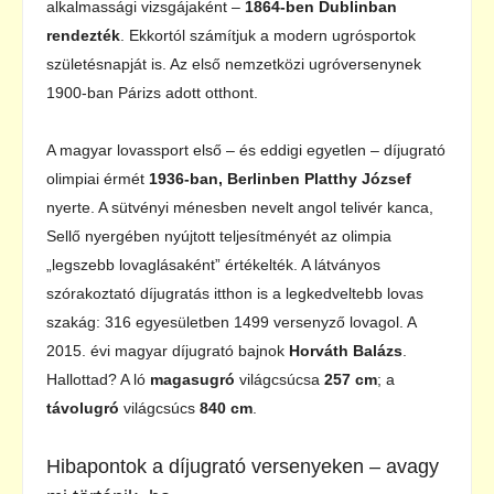
alkalmassági vizsgájaként –
1864-ben Dublinban
rendezték
. Ekkortól számítjuk a modern ugrósportok
születésnapját is. Az első nemzetközi ugróversenynek
1900-ban Párizs adott otthont.
A magyar lovassport első – és eddigi egyetlen – díjugrató
olimpiai érmét
1936-ban, Berlinben Platthy József
nyerte. A sütvényi ménesben nevelt angol telivér kanca,
Sellő nyergében nyújtott teljesítményét az olimpia
„legszebb lovaglásaként” értékelték. A látványos
szórakoztató díjugratás itthon is a legkedveltebb lovas
szakág: 316 egyesületben 1499 versenyző lovagol. A
2015. évi magyar díjugrató bajnok
Horváth Balázs
.
Hallottad? A ló
magasugró
világcsúcsa
257 cm
; a
távolugró
világcsúcs
840 cm
.
Hibapontok a díjugrató versenyeken – avagy