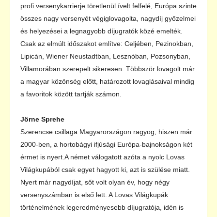
profi versenykarrierje töretlenül ívelt felfelé, Európa szinte
összes nagy versenyét végiglovagolta, nagydíj győzelmei
és helyezései a legnagyobb díjugratók közé emelték.
Csak az elmúlt időszakot említve: Celjében, Pezinokban,
Lipicán, Wiener Neustadtban, Lesznóban, Pozsonyban,
Villamorában szerepelt sikeresen. Többször lovagolt már
a magyar közönség előtt, határozott lovaglásaival mindig
a favoritok között tartják számon.
Jörne Sprehe
Szerencse csillaga Magyarországon ragyog, hiszen már
2000-ben, a hortobágyi ifjúsági Európa-bajnokságon két
érmet is nyert.A német válogatott azóta a nyolc Lovas
Világkupából csak egyet hagyott ki, azt is szülése miatt.
Nyert már nagydíjat, sőt volt olyan év, hogy négy
versenyszámban is első lett. A Lovas Világkupák
történelmének legeredményesebb díjugratója, idén is