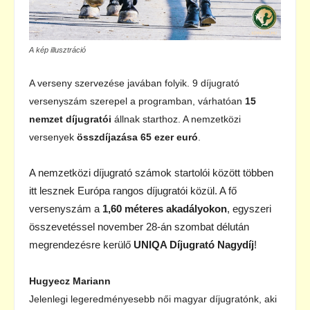
A kép illusztráció
A verseny szervezése javában folyik. 9 díjugrató
versenyszám szerepel a programban, várhatóan
15
nemzet díjugratói
állnak starthoz. A nemzetközi
versenyek
összdíjazása 65 ezer euró
.
A nemzetközi díjugrató számok startolói között többen
itt lesznek Európa rangos díjugratói közül. A fő
versenyszám a
1,60 méteres akadályokon
, egyszeri
összevetéssel november 28-án szombat délután
megrendezésre kerülő
UNIQA Díjugrató Nagydíj
!
Hugyecz Mariann
Jelenlegi legeredményesebb női magyar díjugratónk, aki