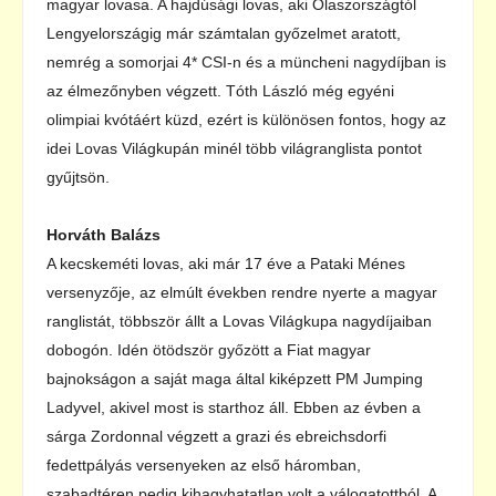
magyar lovasa. A hajdúsági lovas, aki Olaszországtól
Lengyelországig már számtalan győzelmet aratott,
nemrég a somorjai 4* CSI-n és a müncheni nagydíjban is
az élmezőnyben végzett. Tóth László még egyéni
olimpiai kvótáért küzd, ezért is különösen fontos, hogy az
idei Lovas Világkupán minél több világranglista pontot
gyűjtsön.
Horváth Balázs
A kecskeméti lovas, aki már 17 éve a Pataki Ménes
versenyzője, az elmúlt években rendre nyerte a magyar
ranglistát, többször állt a Lovas Világkupa nagydíjaiban
dobogón. Idén ötödször győzött a Fiat magyar
bajnokságon a saját maga által kiképzett PM Jumping
Ladyvel, akivel most is starthoz áll. Ebben az évben a
sárga Zordonnal végzett a grazi és ebreichsdorfi
fedettpályás versenyeken az első háromban,
szabadtéren pedig kihagyhatatlan volt a válogatottból. A