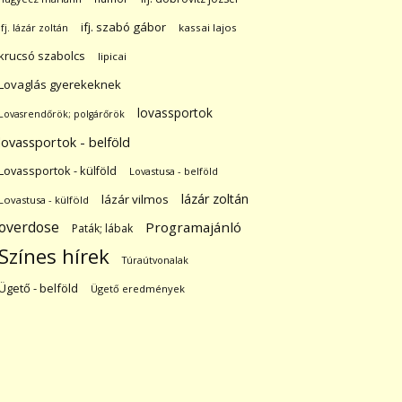
ifj. szabó gábor
ifj. lázár zoltán
kassai lajos
krucsó szabolcs
lipicai
Lovaglás gyerekeknek
lovassportok
Lovasrendőrök; polgárőrök
lovassportok - belföld
Lovassportok - külföld
Lovastusa - belföld
lázár zoltán
lázár vilmos
Lovastusa - külföld
overdose
Programajánló
Paták; lábak
Színes hírek
Túraútvonalak
Ügető - belföld
Ügető eredmények