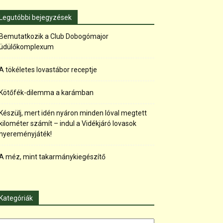
Legutóbbi bejegyzések
Bemutatkozik a Club Dobogómajor
üdülőkomplexum
A tökéletes lovastábor receptje
Kötőfék-dilemma a karámban
Készülj, mert idén nyáron minden lóval megtett
kilométer számít – indul a Vidékjáró lovasok
nyereményjáték!
A méz, mint takarmánykiegészítő
Kategóriák
tegóriák