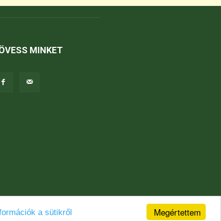
ÖVESS MINKET
Megértettem
formációk a sütikről
Jogi nyilatkozat
Karrier
Kapcsolat