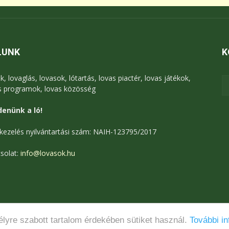
LUNK
K
k, lovaglás, lovasok, lótartás, lovas piactér, lovas játékok,
s programok, lovas közösség
enünk a ló!
kezelés nyilvántartási szám: NAIH-123795/2017
solat:
info@lovasok.hu
lyre szabott tartalom érdekében sütiket használ.
További in
Médiaajánlat
Adatkezelési tájékoztató