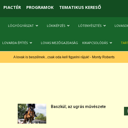
PIACTÉR
PROGRAMOK
TEMATIKUS KERESŐ
LÓGYÓGYÁSZAT
LÓKIKÉPZÉS
LÓTENYÉSZTÉS
LOVASO
LOVARDA ÉPÍTÉS
LOVAS MEZŐGAZDASÁG
KIKAPCSOLÓDÁS
TAR
A lovak is beszélnek...csak oda kell figyelni rájuk! - Monty Roberts
Baszkül; az ugrás művészete