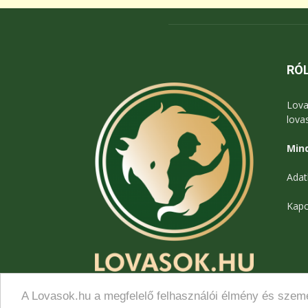
RÓ
Lova
lova
Mind
Adat
Kapc
A Lovasok.hu a megfelelő felhasználói élmény és szemé
© Lovasok.hu