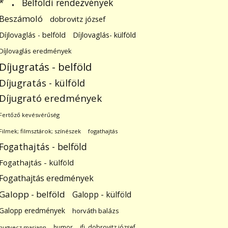
.
Belföldi rendezvények
*
Beszámoló
dobrovitz józsef
Díjlovaglás - belföld
Díjlovaglás- külföld
Díjlovaglás eredmények
Díjugratás - belföld
Díjugratás - külföld
Díjugrató eredmények
Fertőző kevésvérűség
Filmek; filmsztárok; színészek
fogathajtás
Fogathajtás - belföld
Fogathajtás - külföld
Fogathajtás eredmények
Galopp - belföld
Galopp - külföld
Galopp eredmények
horváth balázs
humor
ifj. dobrovitz józsef
hugyecz mariann