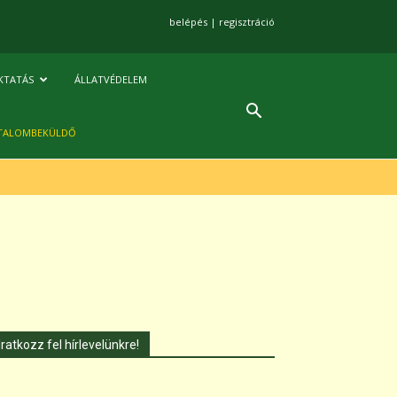
belépés
|
regisztráció
KTATÁS
ÁLLATVÉDELEM
TALOMBEKÜLDŐ
Iratkozz fel hírlevelünkre!