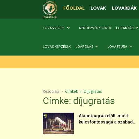
FŐOLDAL
LOVAK
LOVARDÁK
LOVASSPORT
RENDEZVÉNY HÍREK
LÓTARTÁS
LOVAS KÉPZÉSEK
LÓÁPOLÁS
LOVASTÚRA
Kezdőlap
Címkék
Díjugratás
Címke: díjugratás
Alapok ugrás előtt: miért
kulcsfontosságú a szabad...