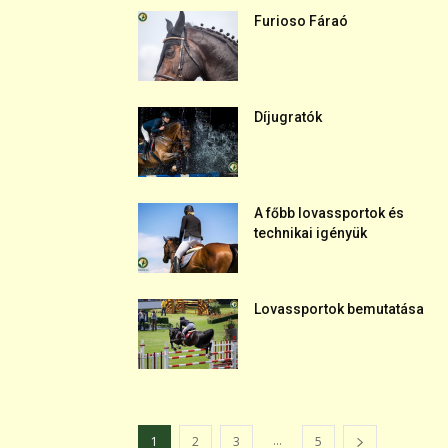
Furioso Fáraó
Díjugratók
A főbb lovassportok és
technikai igényük
Lovassportok bemutatása
...
1
2
3
5