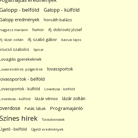
Fogathajtás eredmények
Galopp - belföld
Galopp - külföld
Galopp eredmények
horváth balázs
humor
ifj. dobrovitz józsef
hugyecz mariann
ifj. szabó gábor
ifj. lázár zoltán
kassai lajos
krucsó szabolcs
lipicai
Lovaglás gyerekeknek
lovassportok
Lovasrendőrök; polgárőrök
lovassportok - belföld
Lovassportok - külföld
Lovastusa - belföld
lázár zoltán
lázár vilmos
Lovastusa - külföld
overdose
Programajánló
Paták; lábak
Színes hírek
Túraútvonalak
Ügető - belföld
Ügető eredmények