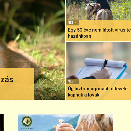
NÉBIH
Egy 50 éve nem látott vírus te
hazánkban
ázás
NÉBIH
Új, biztonságosabb útlevelet
kapnak a lovak