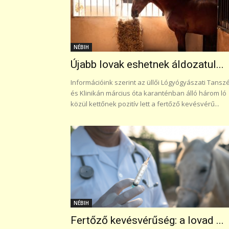
NÉBIH
Újabb lovak eshetnek áldozatul...
Információink szerint az üllői Lógyógyászati Tansz
és Klinikán március óta karanténban álló három ló
közül kettőnek pozitív lett a fertőző kevésvérű...
NÉBIH
Fertőző kevésvérűség: a lovad ...