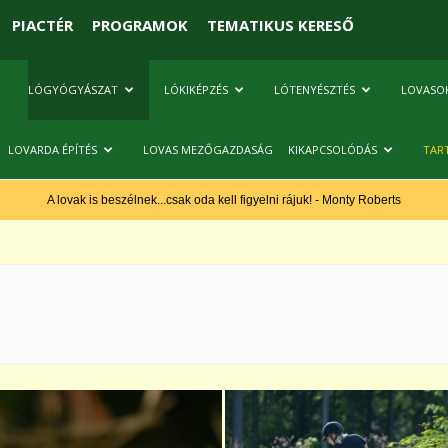
PIACTÉR
PROGRAMOK
TEMATIKUS KERESŐ
LÓGYÓGYÁSZAT
LÓKIKÉPZÉS
LÓTENYÉSZTÉS
LOVASO
LOVARDA ÉPÍTÉS
LOVAS MEZŐGAZDASÁG
KIKAPCSOLÓDÁS
TAR
A lovak is beszélnek...csak oda kell figyelni rájuk! - Monty Roberts