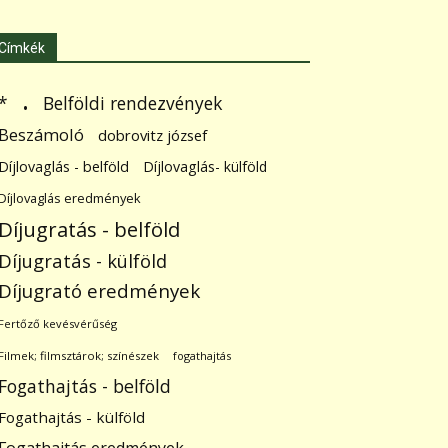
Címkék
.
Belföldi rendezvények
*
Beszámoló
dobrovitz józsef
Díjlovaglás - belföld
Díjlovaglás- külföld
Díjlovaglás eredmények
Díjugratás - belföld
Díjugratás - külföld
Díjugrató eredmények
Fertőző kevésvérűség
Filmek; filmsztárok; színészek
fogathajtás
Fogathajtás - belföld
Fogathajtás - külföld