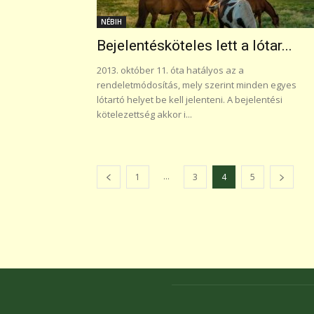
NÉBIH
Bejelentésköteles lett a lótar...
2013. október 11. óta hatályos az a
rendeletmódosítás, mely szerint minden egyes
lótartó helyet be kell jelenteni. A bejelentési
kötelezettség akkor i...
...
1
3
4
5