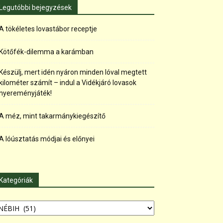
Legutóbbi bejegyzések
A tökéletes lovastábor receptje
Kötőfék-dilemma a karámban
Készülj, mert idén nyáron minden lóval megtett
kilométer számít – indul a Vidékjáró lovasok
nyereményjáték!
A méz, mint takarmánykiegészítő
A lóúsztatás módjai és előnyei
Kategóriák
tegóriák