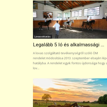
Lovasoktatás
Legalább 5 ló és alkalmassági ...
A lovas szolgáltató tevékenységről szóló ÖM
rendelet módosítása 2013. szeptember elsején lép
hatályba. A rendelet egyik fontos újdonsága hogy 
lov...