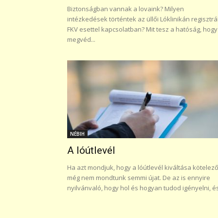
Biztonságban vannak a lovaink? Milyen
intézkedések történtek az üllői Lóklinikán regisztrá
FKV esettel kapcsolatban? Mit tesz a hatóság, hogy
megvéd...
NÉBIH
A lóútlevél
Ha azt mondjuk, hogy a lóútlevél kiváltása kötelező
még nem mondtunk semmi újat. De az is ennyire
nyilvánvaló, hogy hol és hogyan tudod igényelni, és