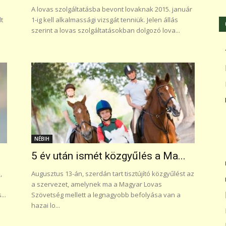
A lovas szolgáltatásba bevont lovaknak 2015. január
lt
1-ig kell alkalmassági vizsgát tenniük. Jelen állás
szerint a lovas szolgáltatásokban dolgozó lova...
NÉBIH
5 év után ismét közgyűlés a Ma...
,
Augusztus 13-án, szerdán tart tisztújító közgyűlést az
a szervezet, amelynek ma a Magyar Lovas
...
Szövetség mellett a legnagyobb befolyása van a
hazai lo...