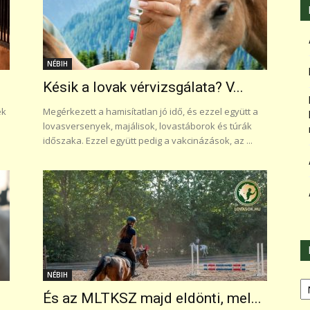
NÉBIH
Késik a lovak vérvizsgálata? V...
ék
Megérkezett a hamisítatlan jó idő, és ezzel együtt a
lovasversenyek, majálisok, lovastáborok és túrák
időszaka. Ezzel együtt pedig a vakcinázások, az ...
NÉBIH
Ka
És az MLTKSZ majd eldönti, mel...