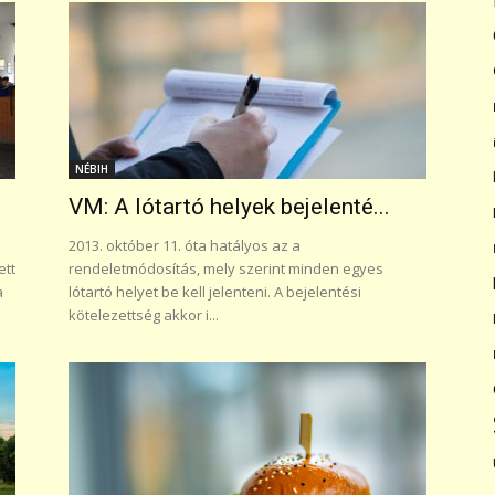
NÉBIH
VM: A lótartó helyek bejelenté...
2013. október 11. óta hatályos az a
ett
rendeletmódosítás, mely szerint minden egyes
a
lótartó helyet be kell jelenteni. A bejelentési
kötelezettség akkor i...