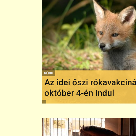
NÉBIH
Az idei őszi rókavakcin
október 4-én indul