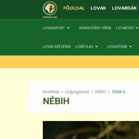
FŐOLDAL
LOVAK
LOVARDÁK
LOVASSPORT
RENDEZVÉNY HÍREK
LÓTARTÁS
LOVAS KÉPZÉSEK
LÓÁPOLÁS
LOVASTÚRA
Kezdőlap
Lógyógyászat
NÉBIH
Oldal 4
NÉBIH