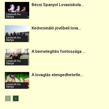
Bécsi Spanyol Lovasiskola...
Lovasok.hu
Kártya
Kedvcsináló jövőbeli lova...
Lovasok.hu
Kártya
A bemelegítés fontossága ...
Lovasok.hu
Kártya
A lovaglás elengedhetetle...
Lovasok.hu
Kártya