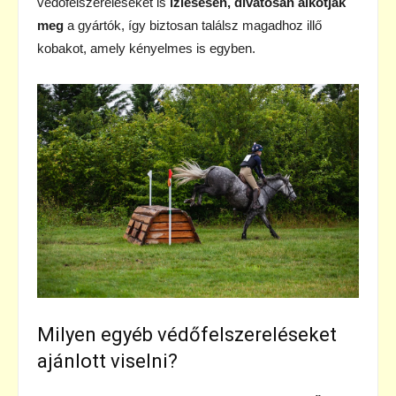
védőfelszereléseket is
ízlésesen, divatosan alkotják
meg
a gyártók, így biztosan találsz magadhoz illő
kobakot, amely kényelmes is egyben.
Milyen egyéb védőfelszereléseket
ajánlott viselni?