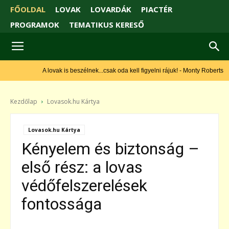
FŐOLDAL
LOVAK
LOVARDÁK
PIACTÉR
PROGRAMOK
TEMATIKUS KERESŐ
A lovak is beszélnek...csak oda kell figyelni rájuk! - Monty Roberts
Kezdőlap
Lovasok.hu Kártya
Lovasok.hu Kártya
Kényelem és biztonság –
első rész: a lovas
védőfelszerelések
fontossága