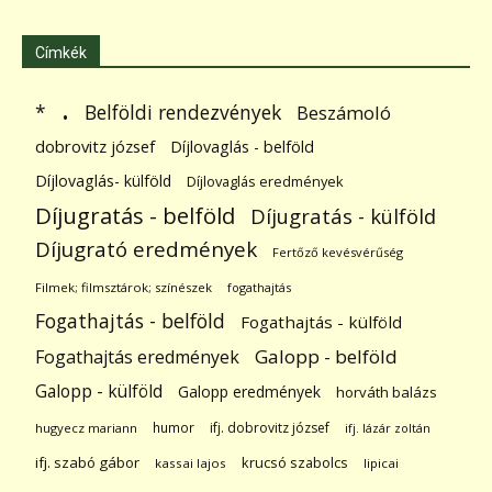
Címkék
.
Belföldi rendezvények
*
Beszámoló
dobrovitz józsef
Díjlovaglás - belföld
Díjlovaglás- külföld
Díjlovaglás eredmények
Díjugratás - belföld
Díjugratás - külföld
Díjugrató eredmények
Fertőző kevésvérűség
Filmek; filmsztárok; színészek
fogathajtás
Fogathajtás - belföld
Fogathajtás - külföld
Galopp - belföld
Fogathajtás eredmények
Galopp - külföld
Galopp eredmények
horváth balázs
humor
ifj. dobrovitz józsef
hugyecz mariann
ifj. lázár zoltán
ifj. szabó gábor
krucsó szabolcs
kassai lajos
lipicai