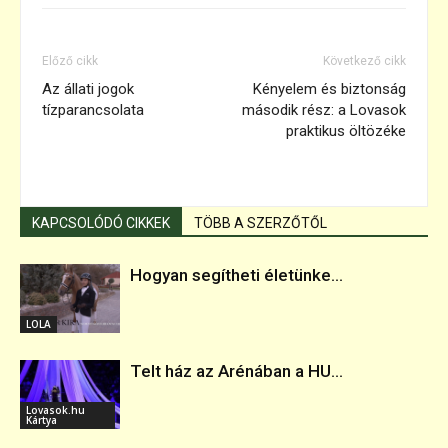
Előző cikk
Következő cikk
Az állati jogok
Kényelem és biztonság
tízparancsolata
második rész: a Lovasok
praktikus öltözéke
KAPCSOLÓDÓ CIKKEK
TÖBB A SZERZŐTŐL
Hogyan segítheti életünke...
LOLA
Telt ház az Arénában a HU...
Lovasok.hu
Kártya