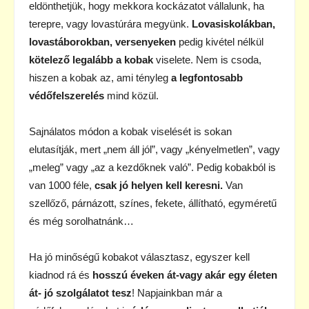
eldönthetjük, hogy mekkora kockázatot vállalunk, ha
terepre, vagy lovastúrára megyünk.
Lovasiskolákban,
lovastáborokban, versenyeken
pedig kivétel nélkül
kötelező legalább a kobak
viselete. Nem is csoda,
hiszen a kobak az, ami tényleg
a legfontosabb
védőfelszerelés
mind közül.
Sajnálatos módon a kobak viselését is sokan
elutasítják, mert „nem áll jól”, vagy „kényelmetlen”, vagy
„meleg” vagy „az a kezdőknek való”. Pedig kobakból is
van 1000 féle,
csak jó helyen kell keresni.
Van
szellőző, párnázott, színes, fekete, állítható, egyméretű
és még sorolhatnánk…
Ha jó minőségű kobakot választasz, egyszer kell
kiadnod rá és
hosszú éveken át-vagy akár egy életen
át- jó szolgálatot tesz
! Napjainkban már a