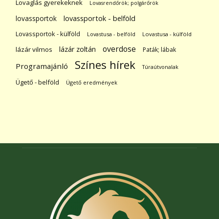
Lovaglás gyerekeknek
Lovasrendőrök; polgárőrök
lovassportok
lovassportok - belföld
Lovassportok - külföld
Lovastusa - belföld
Lovastusa - külföld
overdose
lázár zoltán
lázár vilmos
Paták; lábak
Színes hírek
Programajánló
Túraútvonalak
Ügető - belföld
Ügető eredmények