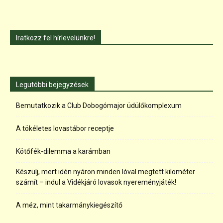
Iratkozz fel hírlevelünkre!
Legutóbbi bejegyzések
Bemutatkozik a Club Dobogómajor üdülőkomplexum
A tökéletes lovastábor receptje
Kötőfék-dilemma a karámban
Készülj, mert idén nyáron minden lóval megtett kilométer
számít – indul a Vidékjáró lovasok nyereményjáték!
A méz, mint takarmánykiegészítő