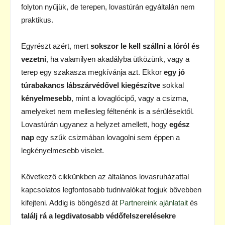
folyton nyűjük, de terepen, lovastúrán egyáltalán nem
praktikus.
Egyrészt azért, mert
sokszor le kell szállni a lóról és
vezetni
, ha valamilyen akadályba ütközünk, vagy a
terep egy szakasza megkívánja azt. Ekkor
egy jó
túrabakancs lábszárvédővel kiegészítve
sokkal
kényelmesebb
, mint a lovaglócipő, vagy a csizma,
amelyeket nem mellesleg féltenénk is a sérülésektől.
Lovastúrán ugyanez a helyzet amellett, hogy
egész
nap
egy szűk csizmában lovagolni sem éppen a
legkényelmesebb viselet.
Következő cikkünkben az általános lovasruházattal
kapcsolatos legfontosabb tudnivalókat fogjuk bővebben
kifejteni. Addig is böngészd át
Partnereink ajánlatait
és
találj rá a legdivatosabb védőfelszerelésekre