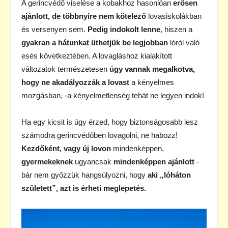
A gerincvédő viselése a kobakhoz hasonlóan
erősen
ajánlott, de többnyire nem kötelező
lovasiskolákban
és versenyen sem.
Pedig indokolt lenne
, hiszen a
gyakran a hátunkat üthetjük be legjobban
lóról való
esés következtében. A lovagláshoz kialakított
változatok természetesen
úgy vannak megalkotva,
hogy ne akadályozzák a lovast
a kényelmes
mozgásban, -a kényelmetlenség tehát ne legyen indok!
Ha egy kicsit is úgy érzed, hogy biztonságosabb lesz
számodra gerincvédőben lovagolni, ne habozz!
Kezdőként, vagy új lovon
mindenképpen,
gyermekeknek
ugyancsak
mindenképpen ajánlott
-
bár nem győzzük hangsúlyozni, hogy
aki „lóháton
született”, azt is érheti meglepetés.