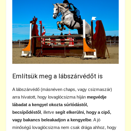
Említsük meg a lábszárvédőt is
A lábszárvédő (másnéven chaps, vagy csizmaszár)
arra hívatott, hogy lovaglócsizma híján
megvédje
lábadat a kengyel okozta súrlódástól,
becsípődéstől
, illetve
segít elkerülni, hogy a cipő,
vagy bakancs beleakadjon a kengyelbe
. A jó
minőségű lovaglócsizma nem csak drága ahhoz, hogy