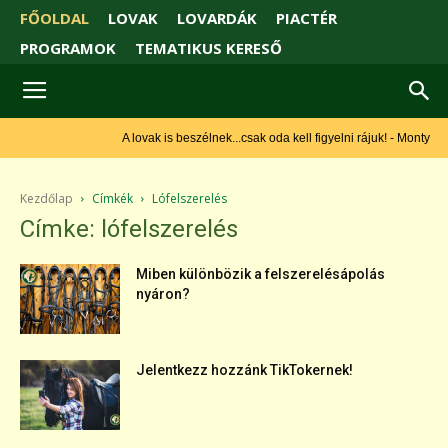
FŐOLDAL
LOVAK
LOVARDÁK
PIACTÉR
PROGRAMOK
TEMATIKUS KERESŐ
A lovak is beszélnek...csak oda kell figyelni rájuk! - Monty Roberts
Kezdőlap
Címkék
Lófelszerelés
Címke: lófelszerelés
Miben különbözik a felszerelésápolás
nyáron?
Jelentkezz hozzánk TikTokernek!