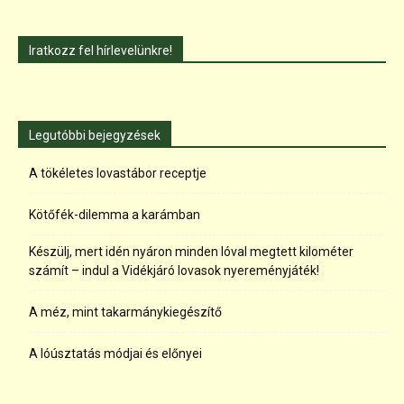
Iratkozz fel hírlevelünkre!
Legutóbbi bejegyzések
A tökéletes lovastábor receptje
Kötőfék-dilemma a karámban
Készülj, mert idén nyáron minden lóval megtett kilométer
számít – indul a Vidékjáró lovasok nyereményjáték!
A méz, mint takarmánykiegészítő
A lóúsztatás módjai és előnyei