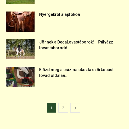
Nyergekről alapfokon
Jönnek a DecaLovastáborok! – Pályázz
lovastáborodd...
Előzd meg a csizma okozta szőrkopást
lovad oldalán...
1
2