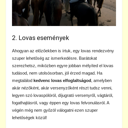
2. Lovas események
Ahogyan az előzőekben is írtuk, egy lovas rendezvény
szuper lehetőség az ismerkedésre. Barátokat
szerezhetsz, miközben egyre jobban mélyíted el lovas
tudásod, nem utolsósorban, jól érzed magad. Ha
megtalálod
kedvenc lovas elfoglaltságod
, amelyben
akár nézőként, akár versenyzőként részt tudsz venni,
legyen szó lovaspólóról, díjugrató versenyről, vágtáról,
fogathajtásról, vagy éppen egy lovas felvonulásról. A
végén még nem győzöl válogatni ezen szuper
lehetőségek közül!