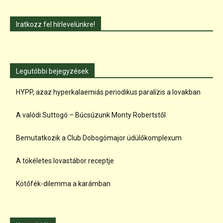
Iratkozz fel hírlevelünkre!
Legutóbbi bejegyzések
HYPP, azaz hyperkalaemiás periodikus paralízis a lovakban
A valódi Suttogó – Búcsúzunk Monty Robertstől
Bemutatkozik a Club Dobogómajor üdülőkomplexum
A tökéletes lovastábor receptje
Kötőfék-dilemma a karámban