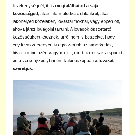
tevékenységnél, itt is
megtalálhatod a saját
közösséged
, akár informálódva oldalunkról, akár
lakóhelyed közelében, lovasfarmoknál, vagy éppen ott,
ahová jársz lovagolni tanulni. A lovasok összetartó
közösségként léteznek, arról nem is beszélve, hogy
egy lovasversenyen is egyszerűbb az ismerkedés,
hiszen mind azért vagyunk ott, mert nem csak a sportot
és a versenyzést, hanem különösképpen
a lovakat
szeretjük
.