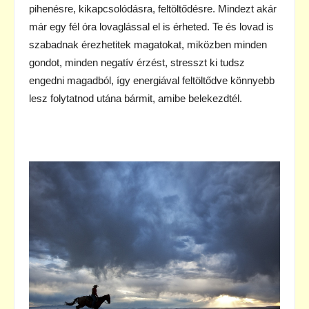
pihenésre, kikapcsolódásra, feltöltődésre. Mindezt akár
már egy fél óra lovaglással el is érheted. Te és lovad is
szabadnak érezhetitek magatokat, miközben minden
gondot, minden negatív érzést, stresszt ki tudsz
engedni magadból, így energiával feltöltődve könnyebb
lesz folytatnod utána bármit, amibe belekezdtél.