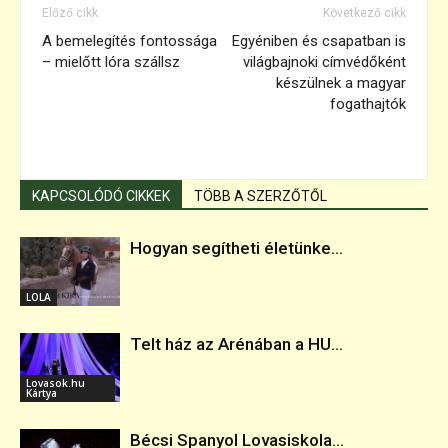
Előző cikk
Következő cikk
A bemelegítés fontossága
Egyéniben és csapatban is
– mielőtt lóra szállsz
világbajnoki címvédőként
készülnek a magyar
fogathajtók
KAPCSOLÓDÓ CIKKEK
TÖBB A SZERZŐTŐL
Hogyan segítheti életünke...
LOLA
Telt ház az Arénában a HU...
Lovasok.hu
Kártya
Bécsi Spanyol Lovasiskola...