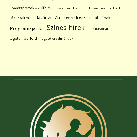
Lovassportok - külföld
Lovastusa - belföld
Lovastusa - külföld
overdose
lázár zoltán
lázár vilmos
Paták; lábak
Színes hírek
Programajánló
Túraútvonalak
Ügető - belföld
Ügető eredmények