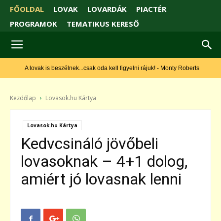
FŐOLDAL
LOVAK
LOVARDÁK
PIACTÉR
PROGRAMOK
TEMATIKUS KERESŐ
A lovak is beszélnek...csak oda kell figyelni rájuk! - Monty Roberts
Kezdőlap
Lovasok.hu Kártya
Lovasok.hu Kártya
Kedvcsináló jövőbeli
lovasoknak – 4+1 dolog,
amiért jó lovasnak lenni