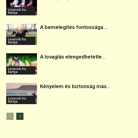
Lovasok.hu
Kártya
A bemelegítés fontossága ...
Lovasok.hu
Kártya
A lovaglás elengedhetetle...
Lovasok.hu
Kártya
Kényelem és biztonság más...
Lovasok.hu
Kártya