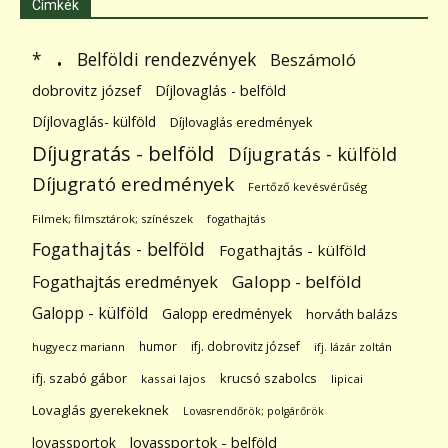
Címkék
.
Belföldi rendezvények
*
Beszámoló
dobrovitz józsef
Díjlovaglás - belföld
Díjlovaglás- külföld
Díjlovaglás eredmények
Díjugratás - belföld
Díjugratás - külföld
Díjugrató eredmények
Fertőző kevésvérűség
Filmek; filmsztárok; színészek
fogathajtás
Fogathajtás - belföld
Fogathajtás - külföld
Galopp - belföld
Fogathajtás eredmények
Galopp - külföld
Galopp eredmények
horváth balázs
humor
ifj. dobrovitz józsef
hugyecz mariann
ifj. lázár zoltán
ifj. szabó gábor
krucsó szabolcs
kassai lajos
lipicai
Lovaglás gyerekeknek
Lovasrendőrök; polgárőrök
lovassportok
lovassportok - belföld