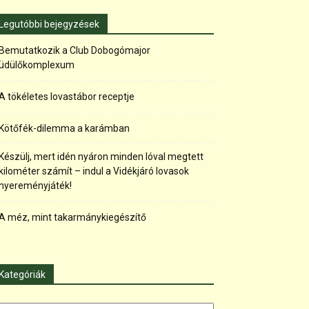
Legutóbbi bejegyzések
Bemutatkozik a Club Dobogómajor
üdülőkomplexum
A tökéletes lovastábor receptje
Kötőfék-dilemma a karámban
Készülj, mert idén nyáron minden lóval megtett
kilométer számít – indul a Vidékjáró lovasok
nyereményjáték!
A méz, mint takarmánykiegészítő
Kategóriák
tegóriák