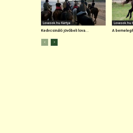
Lovasok.hu Kártya
Lovasok.hu 
Kedvcsináló jövőbeli lova...
A bemelegít