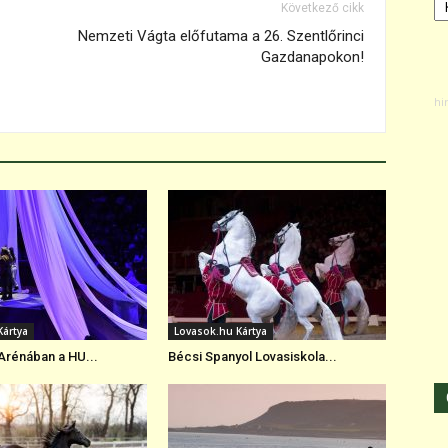
Következő cikk
Nemzeti Vágta előfutama a 26. Szentlőrinci
Gazdanapokon!
Kártya
Lovasok.hu Kártya
 Arénában a HU...
Bécsi Spanyol Lovasiskola...