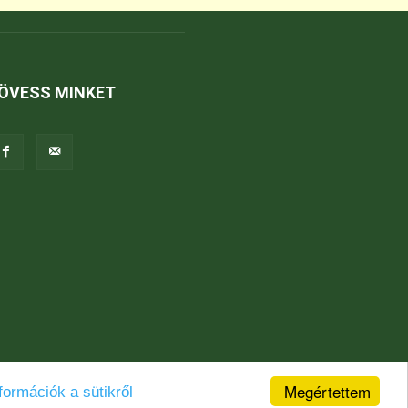
ÖVESS MINKET
Megértettem
formációk a sütikről
Jogi nyilatkozat
Karrier
Kapcsolat