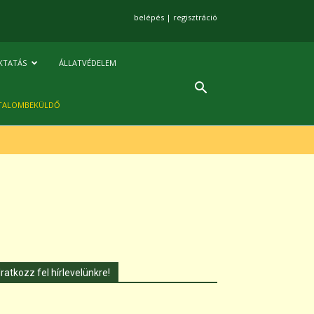
belépés
|
regisztráció
KTATÁS
ÁLLATVÉDELEM
TALOMBEKÜLDŐ
Iratkozz fel hírlevelünkre!