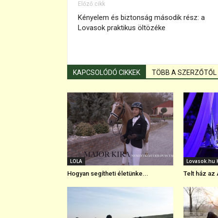
Előző cikk
Kényelem és biztonság második rész: a
Lovasok praktikus öltözéke
KAPCSOLÓDÓ CIKKEK
TÖBB A SZERZŐTŐL
LOLA
Lovasok.hu 
Hogyan segítheti életünke...
Telt ház az