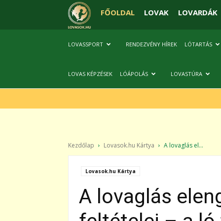
FŐOLDAL
LOVAK
LOVARDÁK
LOVASSPORT
RENDEZVÉNY HÍREK
LÓTARTÁS
LOVAS KÉPZÉSEK
LÓÁPOLÁS
LOVASTÚRA
Kezdőlap
Lovasok.hu Kártya
A lovaglás el...
Lovasok.hu Kártya
A lovaglás elen