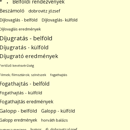
.
Belföldi rendezvények
*
Beszámoló
dobrovitz józsef
Díjlovaglás - belföld
Díjlovaglás- külföld
Díjlovaglás eredmények
Díjugratás - belföld
Díjugratás - külföld
Díjugrató eredmények
Fertőző kevésvérűség
Filmek; filmsztárok; színészek
fogathajtás
Fogathajtás - belföld
Fogathajtás - külföld
Fogathajtás eredmények
Galopp - belföld
Galopp - külföld
Galopp eredmények
horváth balázs
humor
ifj. dobrovitz józsef
hugyecz mariann