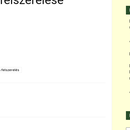
 felszerelése
s felszerelés
Ka