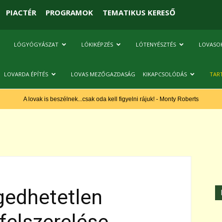
PIACTÉR
PROGRAMOK
TEMATIKUS KERESŐ
LÓGYÓGYÁSZAT
LÓKIKÉPZÉS
LÓTENYÉSZTÉS
LOVASO
LOVARDA ÉPÍTÉS
LOVAS MEZŐGAZDASÁG
KIKAPCSOLÓDÁS
TAR
A lovak is beszélnek...csak oda kell figyelni rájuk! - Monty Roberts
gedhetetlen