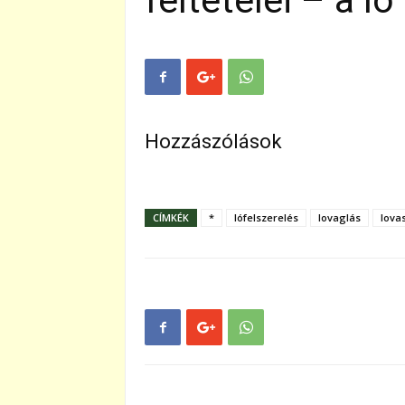
feltételei – a ló
Hozzászólások
CÍMKÉK
*
lófelszerelés
lovaglás
lova