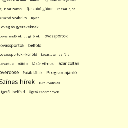
ifj. szabó gábor
ifj. lázár zoltán
kassai lajos
krucsó szabolcs
lipicai
Lovaglás gyerekeknek
lovassportok
Lovasrendőrök; polgárőrök
lovassportok - belföld
Lovassportok - külföld
Lovastusa - belföld
lázár zoltán
lázár vilmos
Lovastusa - külföld
overdose
Programajánló
Paták; lábak
Színes hírek
Túraútvonalak
Ügető - belföld
Ügető eredmények