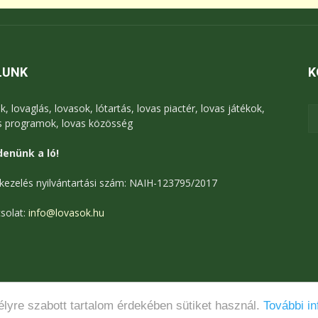
LUNK
K
k, lovaglás, lovasok, lótartás, lovas piactér, lovas játékok,
s programok, lovas közösség
enünk a ló!
kezelés nyilvántartási szám: NAIH-123795/2017
solat:
info@lovasok.hu
lyre szabott tartalom érdekében sütiket használ.
További in
Médiaajánlat
Adatkezelési tájékoztató