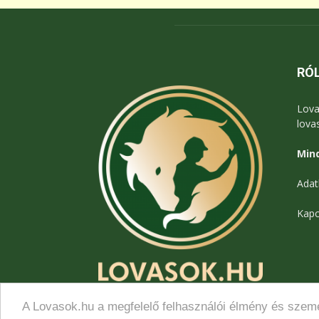
RÓ
Lova
lova
Mind
Adat
Kapc
A Lovasok.hu a megfelelő felhasználói élmény és szemé
© Lovasok.hu