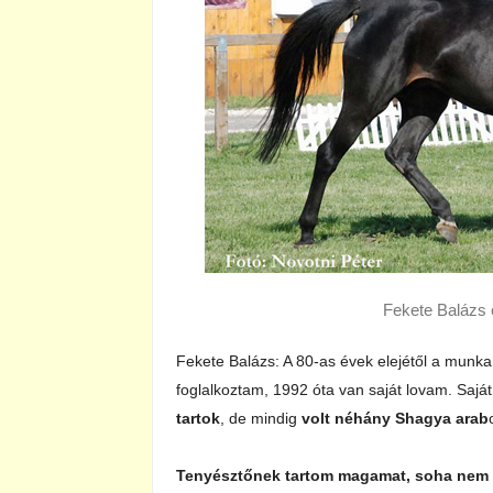
Fekete Balázs 
Fekete Balázs: A 80-as évek elejétől a munkah
foglalkoztam, 1992 óta van saját lovam. Sa
tartok
, de mindig
volt néhány Shagya arab
Tenyésztőnek tartom magamat, soha nem ü