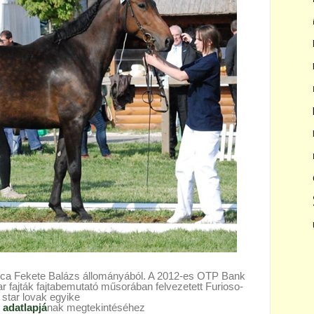
kanca Fekete Balázs állományából. A 2012-es OTP Bank
ajták fajtabemutató műsorában felvezetett Furioso-
 star lovak egyike
ó adatlapjá
nak megtekintéséhez