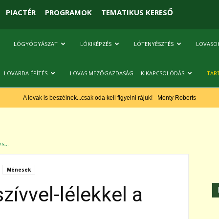
PIACTÉR
PROGRAMOK
TEMATIKUS KERESŐ
LÓGYÓGYÁSZAT
LÓKIKÉPZÉS
LÓTENYÉSZTÉS
LOVASO
LOVARDA ÉPÍTÉS
LOVAS MEZŐGAZDASÁG
KIKAPCSOLÓDÁS
TAR
A lovak is beszélnek...csak oda kell figyelni rájuk! - Monty Roberts
s...
Ménesek
zívvel-lélekkel a