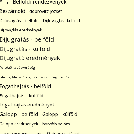
.
Belföldi rendezvények
*
Beszámoló
dobrovitz józsef
Díjlovaglás - belföld
Díjlovaglás- külföld
Díjlovaglás eredmények
Díjugratás - belföld
Díjugratás - külföld
Díjugrató eredmények
Fertőző kevésvérűség
Filmek; filmsztárok; színészek
fogathajtás
Fogathajtás - belföld
Fogathajtás - külföld
Fogathajtás eredmények
Galopp - belföld
Galopp - külföld
Galopp eredmények
horváth balázs
humor
ifj. dobrovitz józsef
hugyecz mariann