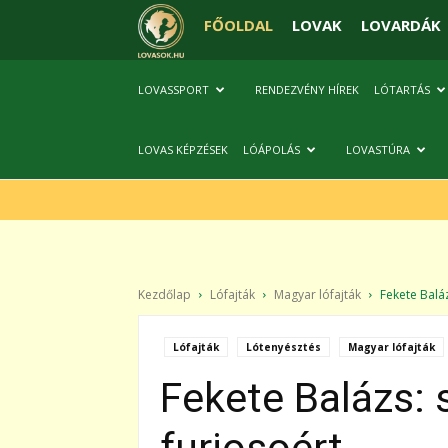
FŐOLDAL
LOVAK
LOVARDÁK
LOVASSPORT
RENDEZVÉNY HÍREK
LÓTARTÁS
LOVAS KÉPZÉSEK
LÓÁPOLÁS
LOVASTÚRA
Kezdőlap
Lófajták
Magyar lófajták
Fekete Baláz
Lófajták
Lótenyésztés
Magyar lófajták
Fekete Balázs: s