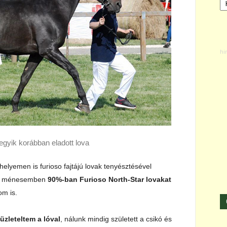
egyik korábban eladott lova
elyemen is furioso fajtájú lovak tenyésztésével
ját ménesemben
90%-ban Furioso North-Star lovakat
om is.
zleteltem a lóval
, nálunk mindig született a csikó és