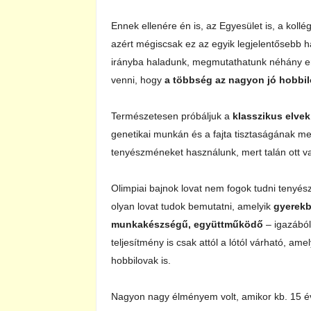
Ennek ellenére én is, az Egyesület is, a kollég
azért mégiscsak ez az egyik legjelentősebb 
irányba haladunk, megmutathatunk néhány ere
venni, hogy
a többség az nagyon jó hobbil
Természetesen próbáljuk a
klasszikus elvek 
genetikai munkán és a fajta tisztaságának me
tenyészméneket használunk, mert talán ott va
Olimpiai bajnok lovat nem fogok tudni tenyész
olyan lovat tudok bemutatni, amelyik
gyerekba
munkakészségű, együttműködő
– igazábó
teljesítmény is csak attól a lótól várható, a
hobbilovak is.
Nagyon nagy élményem volt, amikor kb. 15 évv