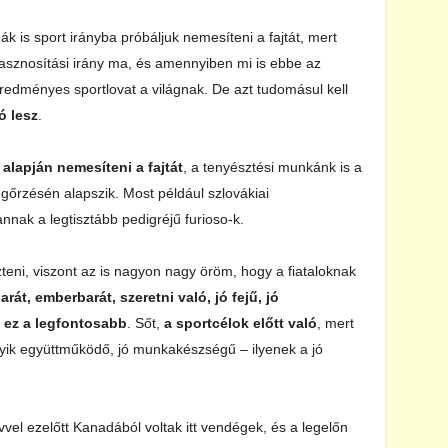
ák is sport irányba próbáljuk nemesíteni a fajtát, mert
hasznosítási irány ma, és amennyiben mi is ebbe az
dményes sportlovat a világnak. De azt tudomásul kell
ó lesz
.
alapján nemesíteni a fajtát
, a tenyésztési munkánk is a
gőrzésén alapszik. Most például szlovákiai
nnak a legtisztább pedigréjű furioso-k.
teni, viszont az is nagyon nagy öröm, hogy a fiataloknak
rát, emberbarát, szeretni való, jó fejű, jó
l
ez a legfontosabb
. Sőt,
a sportcélok előtt való
, mert
melyik együttműködő, jó munkakészségű – ilyenek a jó
el ezelőtt Kanadából voltak itt vendégek, és a legelőn