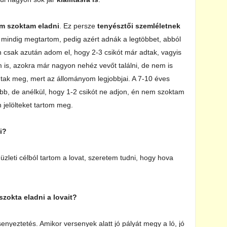
m szoktam eladni
. Ez persze
tenyésztői szemléletnek
t mindig megtartom, pedig azért adnák a legtöbbet, abból
 csak azután adom el, hogy 2-3 csikót már adtak, vagyis
is, azokra már nagyon nehéz vevőt találni, de nem is
dtak meg, mert az állományom legjobbjai. A 7-10 éves
bb, de anélkül, hogy 1-2 csikót ne adjon, én nem szoktam
 jelölteket tartom meg.
i?
leti célból tartom a lovat, szeretem tudni, hogy hova
szokta eladni a lovait?
enyeztetés. Amikor versenyek alatt jó pályát megy a ló, jó