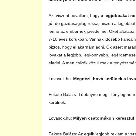
Azt viszont bevallom, hogy
a legjobbakat ne
jó
, de gazdaságilag rossz, hiszen a legjobba
lenne az embernek jövedelme. Őket általában
7-10 éves korukban. Vannak idősebb kancáim 
biztos, hogy el akarnám adni. Ők azért mara
lovakat a legjobb, legkönnyebb, legérdemese
eladni. A mén csikók közül csak a tenyészmén
Lovasok.hu:
Megnézi, hová kerülnek a lova
Fekete Balázs: Többnyire meg. Tényleg nem üz
kerülnek.
Lovasok.hu:
Milyen csatornákon keresztül 
Fekete Balázs: Az egyik legjobb reklám a vers