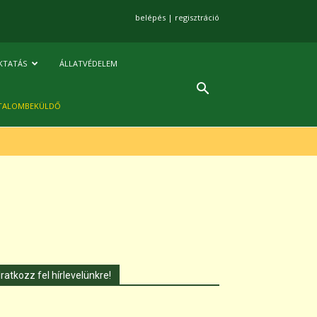
belépés
|
regisztráció
KTATÁS
ÁLLATVÉDELEM
TALOMBEKÜLDŐ
Iratkozz fel hírlevelünkre!