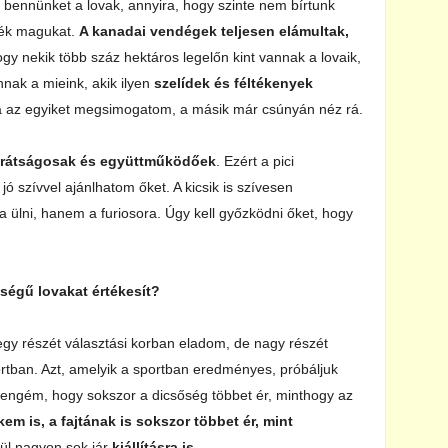
 bennünket a lovak, annyira, hogy szinte nem bírtunk
tték magukat.
A kanadai vendégek teljesen elámultak,
gy nekik több száz hektáros legelőn kint vannak a lovaik,
nnak a mieink, akik ilyen
szelídek és féltékenyek
ha az egyiket megsimogatom, a másik már csúnyán néz rá.
arátságosak és együttműködőek
. Ezért a pici
ó szívvel ajánlhatom őket. A kicsik is szívesen
a ülni, hanem a furiosora. Úgy kell győzködni őket, hogy
tségű lovakat értékesít?
 egy részét választási korban eladom, de nagy részét
portban. Azt, amelyik a sportban eredményes, próbáljuk
yengém, hogy sokszor a dicsőség többet ér, minthogy az
m is, a fajtának is sokszor többet ér, mint
ül nagyon sok jár
kiállításra is
.