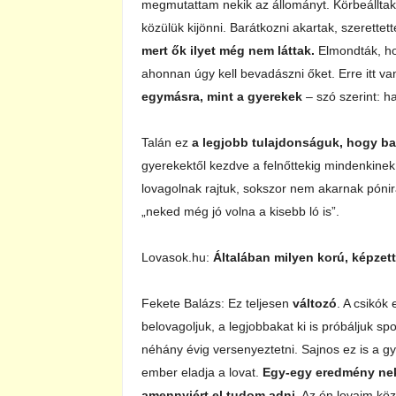
megmutattam nekik az állományt. Körbeálltak
közülük kijönni. Barátkozni akartak, szerette
mert ők ilyet még nem láttak.
Elmondták, ho
ahonnan úgy kell bevadászni őket. Erre itt va
egymásra, mint a gyerekek
– szó szerint: 
Talán ez
a legjobb tulajdonságuk, hogy b
gyerekektől kezdve a felnőttekig mindenkinek j
lovagolnak rajtuk, sokszor nem akarnak pónir
„neked még jó volna a kisebb ló is”.
Lovasok.hu:
Általában milyen korú, képzet
Fekete Balázs: Ez teljesen
változó
. A csikók
belovagoljuk, a legjobbakat ki is próbáljuk s
néhány évig versenyeztetni. Sajnos ez is a g
ember eladja a lovat.
Egy-egy eredmény neke
amennyiért el tudom adni.
Az én lovaim köz