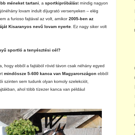
obb méneket tartani
, a
sportkipróbálás
t mindig nagyon
 jónéhány lovam indult díjugrató versenyeken – elég
 a furioso fajtával az volt, amikor
2005-ben az
áját Kisaranyos nevű lovam nyerte
. Ez nagy siker volt
nyű sportló a tenyésztési cél?
, hogy ebből a fajtából rövid távon csak néhány egyed
ert
mindössze 5-600 kanca van Magyarországon
ebből
tői szinten sem tudunk olyan komoly szelekciót,
ajtákban, ahol több tízezer kanca van például