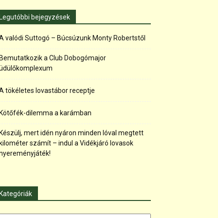
Legutóbbi bejegyzések
A valódi Suttogó – Búcsúzunk Monty Robertstől
Bemutatkozik a Club Dobogómajor
üdülőkomplexum
A tökéletes lovastábor receptje
Kötőfék-dilemma a karámban
Készülj, mert idén nyáron minden lóval megtett
kilométer számít – indul a Vidékjáró lovasok
nyereményjáték!
Kategóriák
tegóriák