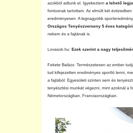
azokból adtunk el. Igyekeztem
a lehető legj
fontosnak tartottam. Az elmúlt két évtizedben
eredményesen. A legnagyobb sporteredményem
Országos Tenyészverseny 5 éves kategóri
nekem és a fajtának is.
Lovasok.hu:
Ezek szerint a nagy teljesítmé
Fekete Balázs: Természetesen az ember tudja
tud kifejezetten eredményes sportló lenni, m
a fajtából. Egyesületi szinten sem és tenyész
tenyésztési munkát végezni, mint azoknál a f
Németországban, Franciaországban.