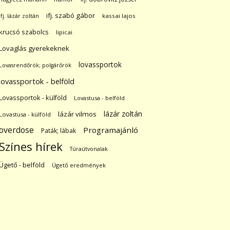
ifj. szabó gábor
ifj. lázár zoltán
kassai lajos
krucsó szabolcs
lipicai
Lovaglás gyerekeknek
lovassportok
Lovasrendőrök; polgárőrök
lovassportok - belföld
Lovassportok - külföld
Lovastusa - belföld
lázár zoltán
lázár vilmos
Lovastusa - külföld
overdose
Programajánló
Paták; lábak
Színes hírek
Túraútvonalak
Ügető - belföld
Ügető eredmények