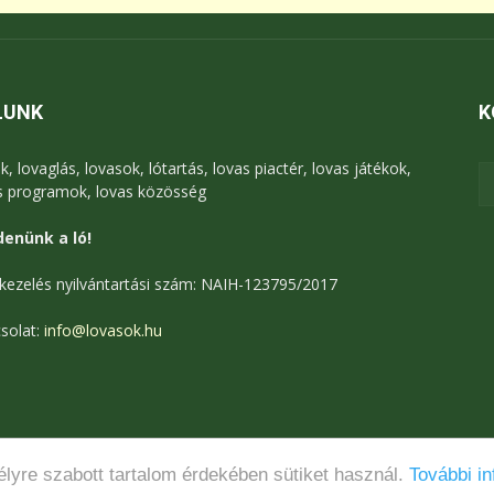
LUNK
K
k, lovaglás, lovasok, lótartás, lovas piactér, lovas játékok,
s programok, lovas közösség
enünk a ló!
kezelés nyilvántartási szám: NAIH-123795/2017
solat:
info@lovasok.hu
lyre szabott tartalom érdekében sütiket használ.
További in
Médiaajánlat
Adatkezelési tájékoztató