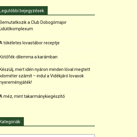
Legutóbbi bejegyzések
Bemutatkozik a Club Dobogómajor
üdülőkomplexum
A tökéletes lovastábor receptje
Kötőfék-dilemma a karámban
Készülj, mert idén nyáron minden lóval megtett
kilométer számít – indul a Vidékjáró lovasok
nyereményjáték!
A méz, mint takarmánykiegészítő
Kategóriák
tegóriák