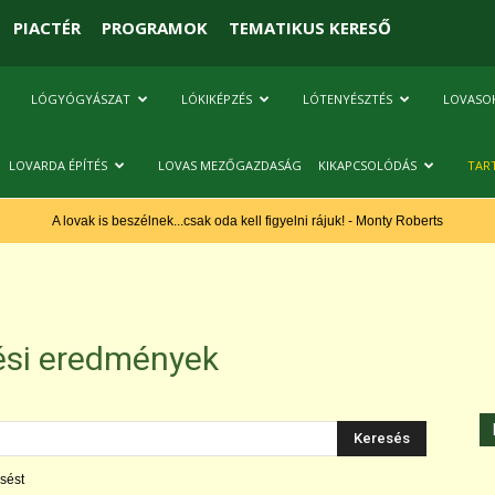
PIACTÉR
PROGRAMOK
TEMATIKUS KERESŐ
LÓGYÓGYÁSZAT
LÓKIKÉPZÉS
LÓTENYÉSZTÉS
LOVASO
LOVARDA ÉPÍTÉS
LOVAS MEZŐGAZDASÁG
KIKAPCSOLÓDÁS
TAR
A lovak is beszélnek...csak oda kell figyelni rájuk! - Monty Roberts
ési eredmények
sést