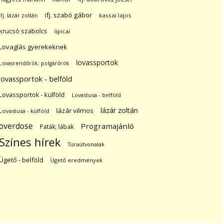
ifj. szabó gábor
ifj. lázár zoltán
kassai lajos
krucsó szabolcs
lipicai
Lovaglás gyerekeknek
lovassportok
Lovasrendőrök; polgárőrök
lovassportok - belföld
Lovassportok - külföld
Lovastusa - belföld
lázár zoltán
lázár vilmos
Lovastusa - külföld
overdose
Programajánló
Paták; lábak
Színes hírek
Túraútvonalak
Ügető - belföld
Ügető eredmények