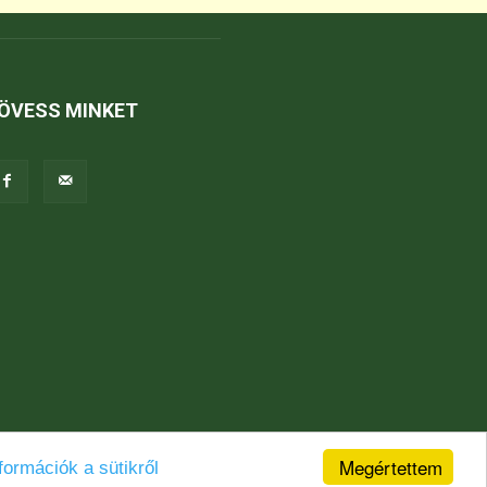
ÖVESS MINKET
Megértettem
formációk a sütikről
Jogi nyilatkozat
Karrier
Kapcsolat