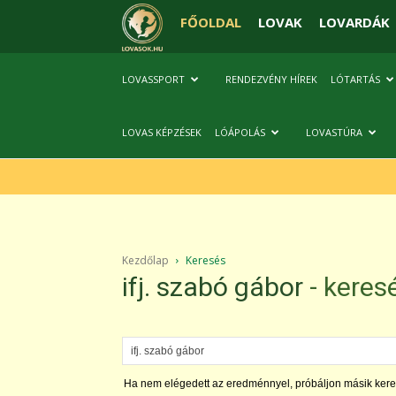
FŐOLDAL
LOVAK
LOVARDÁK
LOVASSPORT
RENDEZVÉNY HÍREK
LÓTARTÁS
LOVAS KÉPZÉSEK
LÓÁPOLÁS
LOVASTÚRA
Kezdőlap
Keresés
ifj. szabó gábor
-
keres
Ha nem elégedett az eredménnyel, próbáljon másik kere