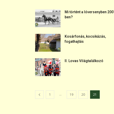
Mi történt a lóversenyben 200
ben?
Kosárfonás, kocsikázás,
fogathajtás
II. Lovas Világtalálkozó
...
1
19
20
21