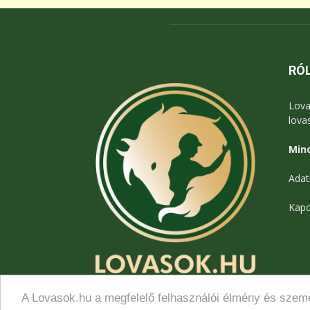
RÓ
Lova
lova
Mind
Adat
Kapc
A Lovasok.hu a megfelelő felhasználói élmény és szemé
© Lovasok.hu