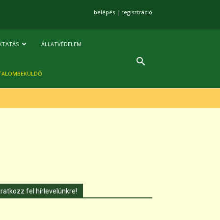
belépés
|
regisztráció
KTATÁS
ÁLLATVÉDELEM
TALOMBEKÜLDŐ
Iratkozz fel hírlevelünkre!