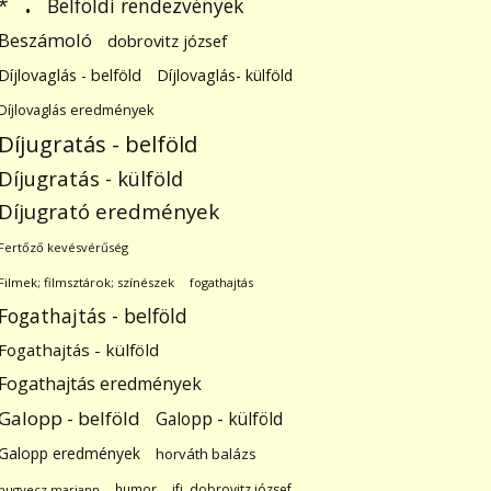
.
Belföldi rendezvények
*
Beszámoló
dobrovitz józsef
Díjlovaglás - belföld
Díjlovaglás- külföld
Díjlovaglás eredmények
Díjugratás - belföld
Díjugratás - külföld
Díjugrató eredmények
Fertőző kevésvérűség
Filmek; filmsztárok; színészek
fogathajtás
Fogathajtás - belföld
Fogathajtás - külföld
Fogathajtás eredmények
Galopp - belföld
Galopp - külföld
Galopp eredmények
horváth balázs
humor
ifj. dobrovitz józsef
hugyecz mariann