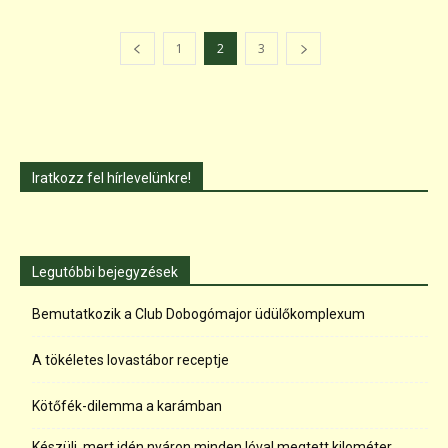
1
2
3
Iratkozz fel hírlevelünkre!
Legutóbbi bejegyzések
Bemutatkozik a Club Dobogómajor üdülőkomplexum
A tökéletes lovastábor receptje
Kötőfék-dilemma a karámban
Készülj, mert idén nyáron minden lóval megtett kilométer