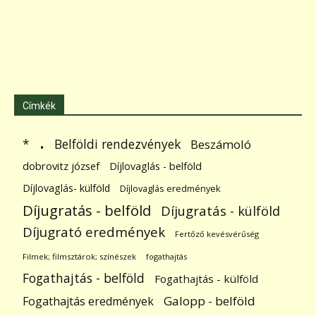
Címkék
.
Belföldi rendezvények
*
Beszámoló
dobrovitz józsef
Díjlovaglás - belföld
Díjlovaglás- külföld
Díjlovaglás eredmények
Díjugratás - belföld
Díjugratás - külföld
Díjugrató eredmények
Fertőző kevésvérűség
Filmek; filmsztárok; színészek
fogathajtás
Fogathajtás - belföld
Fogathajtás - külföld
Galopp - belföld
Fogathajtás eredmények