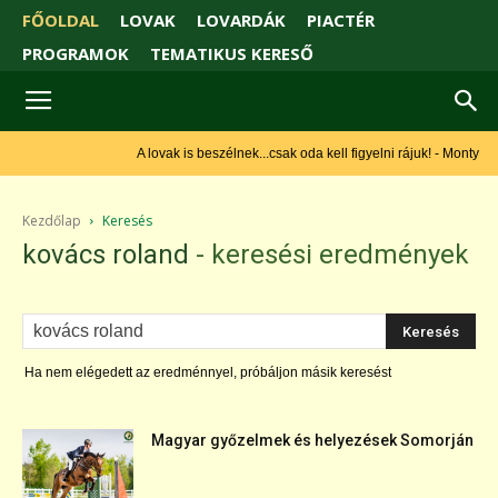
FŐOLDAL
LOVAK
LOVARDÁK
PIACTÉR
PROGRAMOK
TEMATIKUS KERESŐ
A lovak is beszélnek...csak oda kell figyelni rájuk! - Monty Roberts
Kezdőlap
Keresés
kovács roland
-
keresési eredmények
Ha nem elégedett az eredménnyel, próbáljon másik keresést
Magyar győzelmek és helyezések Somorján