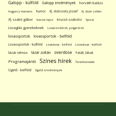
Galopp - külföld
Galopp eredmények
horváth balázs
humor
ifj. dobrovitz józsef
hugyecz mariann
ifj. lázár zoltán
ifj. szabó gábor
krucsó szabolcs
kassai lajos
lipicai
Lovaglás gyerekeknek
Lovasrendőrök; polgárőrök
lovassportok
lovassportok - belföld
Lovassportok - külföld
Lovastusa - belföld
Lovastusa - külföld
overdose
lázár zoltán
lázár vilmos
Paták; lábak
Színes hírek
Programajánló
Túraútvonalak
Ügető - belföld
Ügető eredmények