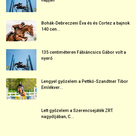
napján
Bohák-Debreczeni Éva és és Cortez a bajnok
140 cen...
135 centiméteren Fábiáncsics Gábor volt a
nyerő
Lengyel győzelem a Pettkó-Szandtner Tibor
Emlékver...
Lett győzelem a Szerencsejáték ZRT.
nagydíjában, C...