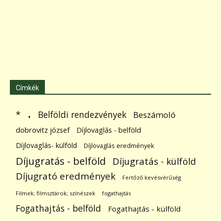
Címkék
.
Belföldi rendezvények
*
Beszámoló
dobrovitz józsef
Díjlovaglás - belföld
Díjlovaglás- külföld
Díjlovaglás eredmények
Díjugratás - belföld
Díjugratás - külföld
Díjugrató eredmények
Fertőző kevésvérűség
Filmek; filmsztárok; színészek
fogathajtás
Fogathajtás - belföld
Fogathajtás - külföld