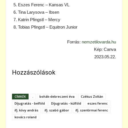
Eszes Ferenc – Kansas VL
Tina Larysova – Ibsen
Katrin Pfingstl – Mercy
Tobias Pfingstl – Equitron Junior
Forrás:
nemzetilovarda.hu
Kép: Canva
2023.05.22.
Hozzászólások
CÍMKÉK
.
bohák-debreczeni éva
Czékus Zoltán
Díjugratás - belföld
Díjugratás - külföld
eszes ferenc
ifj. kövy andrás
ifj. szabó gábor
ifj. szentirmai ferenc
kovács roland