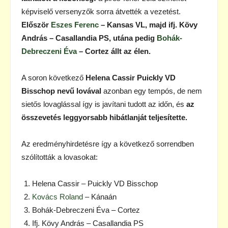
képviselő versenyzők sorra átvették a vezetést.
Először
Eszes Ferenc
– Kansas VL, majd ifj. Kövy
András – Casallandia PS, utána pedig
Bohák-
Debreczeni Éva
– Cortez állt az élen.
A soron következő
Helena Cassir Puickly VD
Bisschop nevű lovával
azonban egy tempós, de nem
sietős lovaglással így is javítani tudott az időn, és
az
összevetés leggyorsabb hibátlanját teljesítette.
Az eredményhirdetésre így a következő sorrendben
szólították a lovasokat:
Helena Cassir – Puickly VD Bisschop
Kovács Roland
– Kánaán
Bohák-Debreczeni Éva – Cortez
Ifj. Kövy András – Casallandia PS