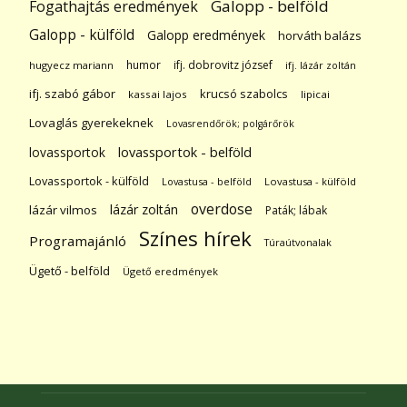
Galopp - belföld
Fogathajtás eredmények
Galopp - külföld
Galopp eredmények
horváth balázs
humor
ifj. dobrovitz józsef
hugyecz mariann
ifj. lázár zoltán
ifj. szabó gábor
krucsó szabolcs
kassai lajos
lipicai
Lovaglás gyerekeknek
Lovasrendőrök; polgárőrök
lovassportok
lovassportok - belföld
Lovassportok - külföld
Lovastusa - belföld
Lovastusa - külföld
overdose
lázár zoltán
lázár vilmos
Paták; lábak
Színes hírek
Programajánló
Túraútvonalak
Ügető - belföld
Ügető eredmények