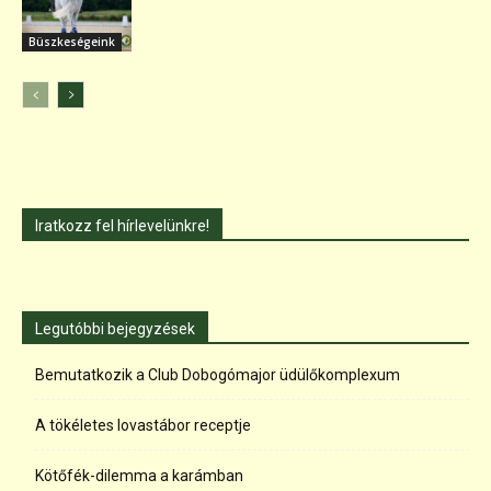
Büszkeségeink
Iratkozz fel hírlevelünkre!
Legutóbbi bejegyzések
Bemutatkozik a Club Dobogómajor üdülőkomplexum
A tökéletes lovastábor receptje
Kötőfék-dilemma a karámban