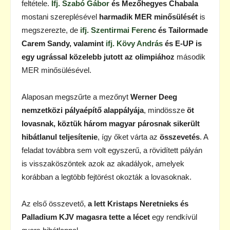
feltétele.
Ifj. Szabó Gábor
és Mezőhegyes Chabala
mostani szereplésével
harmadik MER minősülését
is
megszerezte, de
ifj. Szentirmai Feren
c és Tailormade
Carem Sandy, valamint
ifj. Kövy András
és E-UP is
egy ugrással közelebb jutott az olimpiához
második
MER minősülésével.
Alaposan megszűrte a mezőnyt
Werner Deeg
nemzetközi pályaépítő alappályája
, mindössze
öt
lovasnak, köztük három magyar párosnak sikerült
hibátlanul teljesítenie
, így őket várta az
összevetés
. A
feladat továbbra sem volt egyszerű, a rövidített pályán
is visszaköszöntek azok az akadályok, amelyek
korábban a legtöbb fejtörést okozták a lovasoknak.
Az első összevető,
a lett Kristaps Neretnieks és
Palladium KJV magasra tette a lécet
egy rendkívül