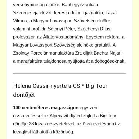
versenybíróság elnöke, Bánhegyi Zsófia a
Szerencsejáték Zrt. kereskedelmi igazgatója, Lázár
Vilmos, a Magyar Lovassport Szövetség elnöke,
valamint prof. dr. Sótonyi Péter, Széchenyi Díjas
professzor, az Állatorvostudományi Egyetem rektora, a
Magyar Lovassport Szövetség alelnöke gratulált. A
Zsolnay Porcelánmanufaktúra Zrt. díjait Bachar Najari,
a manufaktúra tulajdonosa nyújtotta át a dobogósoknak.
Helena Cassir nyerte a CSI* Big Tour
döntőjét
140 centiméteres magasságon
egyszeri
összevetéssel az Alpexavit díjáért zajlott a Big Tour
döntője 23 lovas részvételével, az összevetésben tíz
lovaglást láthatott a közönség.