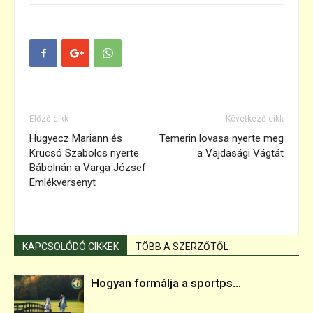
Előző cikk
Következő cikk
Hugyecz Mariann és
Temerin lovasa nyerte meg
Krucsó Szabolcs nyerte
a Vajdasági Vágtát
Bábolnán a Varga József
Emlékversenyt
KAPCSOLÓDÓ CIKKEK
TÖBB A SZERZŐTŐL
Hogyan formálja a sportps...