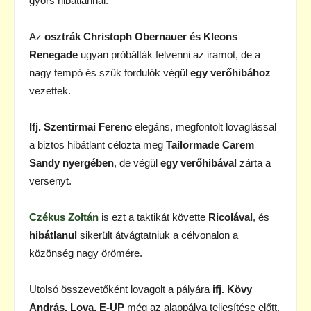
gyors hibátlannal.
Az
osztrák Christoph Obernauer és Kleons
Renegade
ugyan próbálták felvenni az iramot, de a
nagy tempó és szűk fordulók végül
egy verőhibához
vezettek.
Ifj. Szentirmai Ferenc
elegáns, megfontolt lovaglással
a biztos hibátlant célozta meg
Tailormade Carem
Sandy nyergében
, de végül
egy verőhibával
zárta a
versenyt.
Czékus Zoltán
is ezt a taktikát követte
Ricolával
, és
hibátlanul
sikerült átvágtatniuk a célvonalon a
közönség nagy örömére.
Utolsó összevetőként lovagolt a pályára
ifj. Kövy
András. Lova, E-UP
még az alappálya teljesítése előtt,