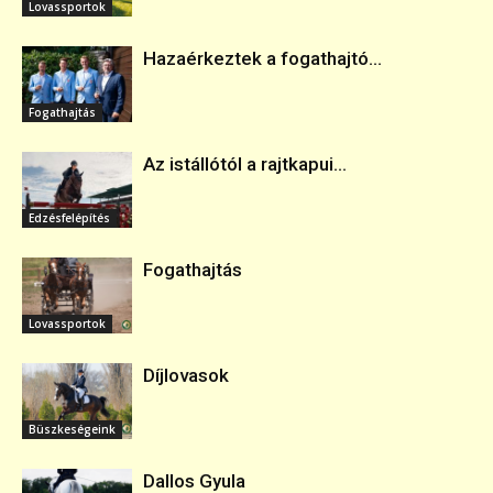
Lovassportok
Hazaérkeztek a fogathajtó...
Fogathajtás
Az istállótól a rajtkapui...
Edzésfelépítés
Fogathajtás
Lovassportok
Díjlovasok
Büszkeségeink
Dallos Gyula