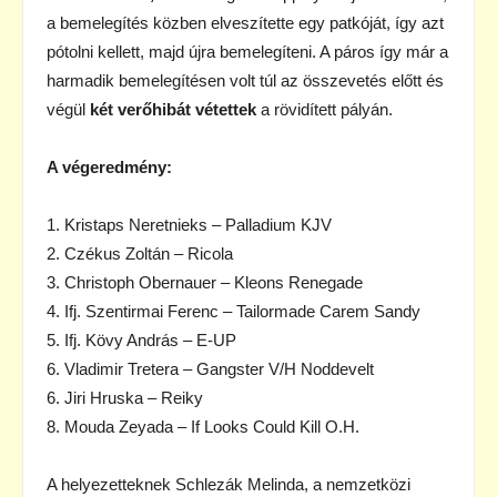
a bemelegítés közben elveszítette egy patkóját, így azt
pótolni kellett, majd újra bemelegíteni. A páros így már a
harmadik bemelegítésen volt túl az összevetés előtt és
végül
két verőhibát vétettek
a rövidített pályán.
A végeredmény:
1. Kristaps Neretnieks – Palladium KJV
2. Czékus Zoltán – Ricola
3. Christoph Obernauer – Kleons Renegade
4. Ifj. Szentirmai Ferenc – Tailormade Carem Sandy
5. Ifj. Kövy András – E-UP
6. Vladimir Tretera – Gangster V/H Noddevelt
6. Jiri Hruska – Reiky
8. Mouda Zeyada – If Looks Could Kill O.H.
A helyezetteknek Schlezák Melinda, a nemzetközi