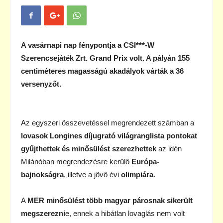
A vasárnapi nap fénypontja a CSI***-W
Szerencsejáték Zrt. Grand Prix volt. A pályán 155
centiméteres magasságú akadályok várták a 36
versenyzőt.
Az egyszeri összevetéssel megrendezett számban a
lovasok Longines díjugrató világranglista pontokat
gyűjthettek és minősülést szerezhettek
az idén
Milánóban megrendezésre kerülő
Európa-
bajnokságra
, illetve a jövő évi
olimpiára
.
A
MER minősülést több magyar párosnak sikerült
megszerezni
e, ennek a hibátlan lovaglás nem volt