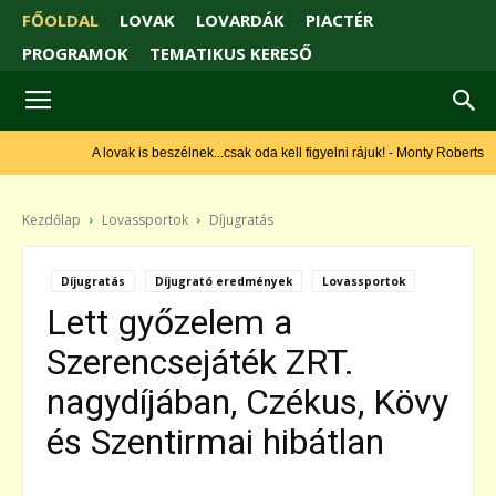
FŐOLDAL
LOVAK
LOVARDÁK
PIACTÉR
PROGRAMOK
TEMATIKUS KERESŐ
A lovak is beszélnek...csak oda kell figyelni rájuk! - Monty Roberts
Kezdőlap
Lovassportok
Díjugratás
Díjugratás
Díjugrató eredmények
Lovassportok
Lett győzelem a
Szerencsejáték ZRT.
nagydíjában, Czékus, Kövy
és Szentirmai hibátlan