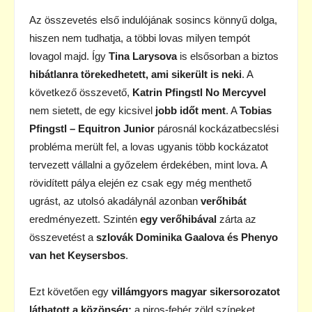
Az összevetés első indulójának sosincs könnyű dolga,
hiszen nem tudhatja, a többi lovas milyen tempót
lovagol majd. Így
Tina Larysova
is elsősorban a biztos
hibátlanra törekedhetett, ami sikerült is neki
. A
következő összevető,
Katrin Pfingstl No Mercyvel
nem sietett, de egy kicsivel
jobb időt ment
. A
Tobias
Pfingstl – Equitron Junior
párosnál kockázatbecslési
probléma merült fel, a lovas ugyanis több kockázatot
tervezett vállalni a győzelem érdekében, mint lova. A
rövidített pálya elején ez csak egy még menthető
ugrást, az utolsó akadálynál azonban
verőhibát
eredményezett. Szintén
egy verőhibával
zárta az
összevetést a
szlovák Dominika Gaalova és Phenyo
van het Keysersbos
.
Ezt követően egy
villámgyors magyar sikersorozatot
láthatott a közönség:
a piros-fehér zöld színeket