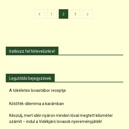
1
2
3
Iratkozz fel hírlevelünkre!
Legutóbbi bejegyzések
A tökéletes lovastábor receptje
Kötőfék-dilemma a karámban
Készülj, mert idén nyáron minden lóval megtett kilométer
számít – indul a Vidékjáró lovasok nyereményjáték!