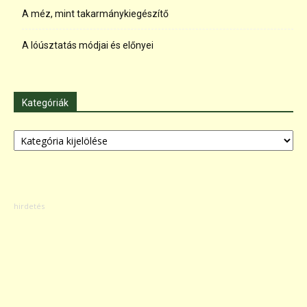
A méz, mint takarmánykiegészítő
A lóúsztatás módjai és előnyei
Kategóriák
Kategóriák