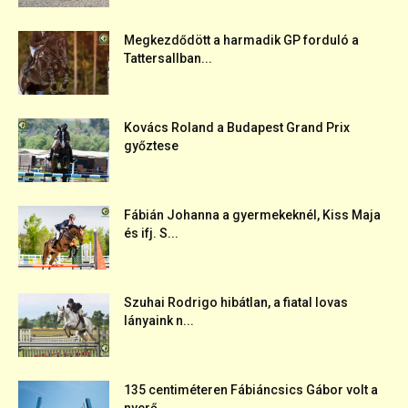
Megkezdődött a harmadik GP forduló a
Tattersallban...
Kovács Roland a Budapest Grand Prix
győztese
Fábián Johanna a gyermekeknél, Kiss Maja
és ifj. S...
Szuhai Rodrigo hibátlan, a fiatal lovas
lányaink n...
135 centiméteren Fábiáncsics Gábor volt a