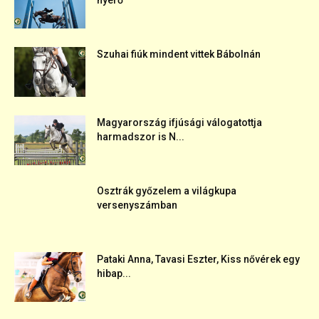
nyerő
Szuhai fiúk mindent vittek Bábolnán
Magyarország ifjúsági válogatottja
harmadszor is N...
Osztrák győzelem a világkupa
versenyszámban
Pataki Anna, Tavasi Eszter, Kiss nővérek egy
hibap...