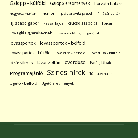
Galopp - külföld
Galopp eredmények
horváth balázs
humor
ifj. dobrovitz józsef
hugyecz mariann
ifj. lázár zoltán
ifj. szabó gábor
krucsó szabolcs
kassai lajos
lipicai
Lovaglás gyerekeknek
Lovasrendőrök; polgárőrök
lovassportok
lovassportok - belföld
Lovassportok - külföld
Lovastusa - belföld
Lovastusa - külföld
overdose
lázár zoltán
lázár vilmos
Paták; lábak
Színes hírek
Programajánló
Túraútvonalak
Ügető - belföld
Ügető eredmények