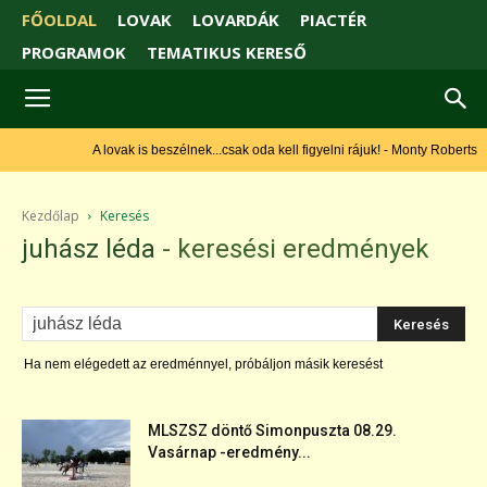
FŐOLDAL
LOVAK
LOVARDÁK
PIACTÉR
PROGRAMOK
TEMATIKUS KERESŐ
A lovak is beszélnek...csak oda kell figyelni rájuk! - Monty Roberts
Kezdőlap
Keresés
juhász léda
-
keresési eredmények
Ha nem elégedett az eredménnyel, próbáljon másik keresést
MLSZSZ döntő Simonpuszta 08.29.
Vasárnap -eredmény...