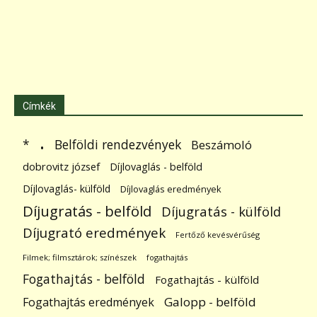
Címkék
.
Belföldi rendezvények
*
Beszámoló
dobrovitz józsef
Díjlovaglás - belföld
Díjlovaglás- külföld
Díjlovaglás eredmények
Díjugratás - belföld
Díjugratás - külföld
Díjugrató eredmények
Fertőző kevésvérűség
Filmek; filmsztárok; színészek
fogathajtás
Fogathajtás - belföld
Fogathajtás - külföld
Galopp - belföld
Fogathajtás eredmények