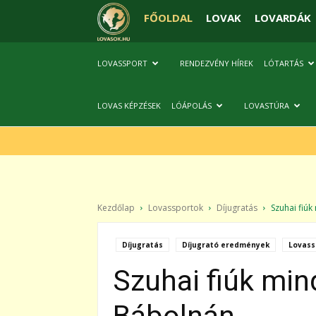
FŐOLDAL
LOVAK
LOVARDÁK
LOVASSPORT
RENDEZVÉNY HÍREK
LÓTARTÁS
LOVAS KÉPZÉSEK
LÓÁPOLÁS
LOVASTÚRA
Kezdőlap
Lovassportok
Díjugratás
Szuhai fiúk 
Díjugratás
Díjugrató eredmények
Lovass
Szuhai fiúk min