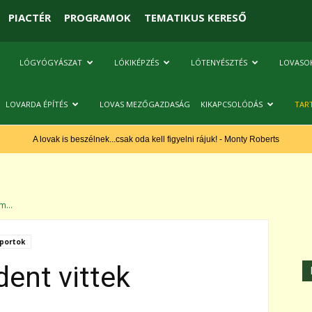
PIACTÉR
PROGRAMOK
TEMATIKUS KERESŐ
LÓGYÓGYÁSZAT
LÓKIKÉPZÉS
LÓTENYÉSZTÉS
LOVASO
LOVARDA ÉPÍTÉS
LOVAS MEZŐGAZDASÁG
KIKAPCSOLÓDÁS
TAR
A lovak is beszélnek...csak oda kell figyelni rájuk! - Monty Roberts
m...
portok
dent vittek