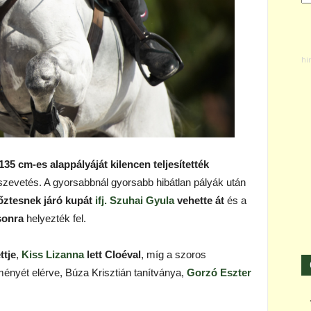
5 cm-es alappályáját kilencen teljesítették
zevetés. A gyorsabbnál gyorsabb hibátlan pályák után
őztesnek járó kupát
ifj. Szuhai Gyula
vehette át
és a
sonra
helyezték fel.
ttje
,
Kiss Lizanna
lett Cloéval
, míg a szoros
ményét elérve, Búza Krisztián tanítványa,
Gorzó Eszter