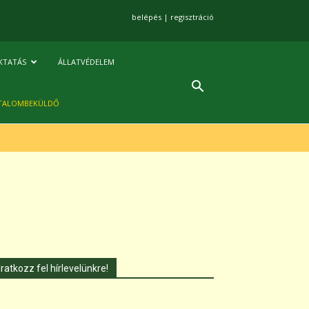
belépés
|
regisztráció
KTATÁS
ÁLLATVÉDELEM
TALOMBEKÜLDŐ
Iratkozz fel hírlevelünkre!