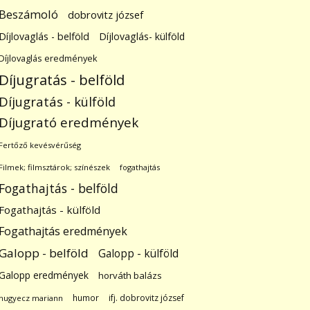
Beszámoló
dobrovitz józsef
Díjlovaglás - belföld
Díjlovaglás- külföld
Díjlovaglás eredmények
Díjugratás - belföld
Díjugratás - külföld
Díjugrató eredmények
Fertőző kevésvérűség
Filmek; filmsztárok; színészek
fogathajtás
Fogathajtás - belföld
Fogathajtás - külföld
Fogathajtás eredmények
Galopp - belföld
Galopp - külföld
Galopp eredmények
horváth balázs
humor
ifj. dobrovitz józsef
hugyecz mariann