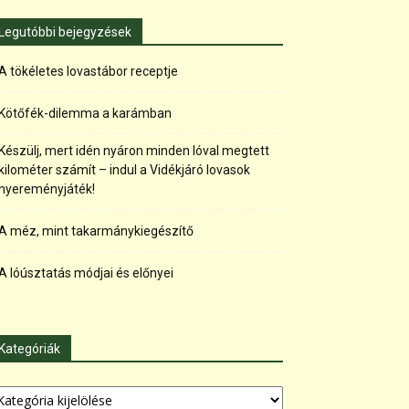
Legutóbbi bejegyzések
A tökéletes lovastábor receptje
Kötőfék-dilemma a karámban
Készülj, mert idén nyáron minden lóval megtett
kilométer számít – indul a Vidékjáró lovasok
nyereményjáték!
A méz, mint takarmánykiegészítő
A lóúsztatás módjai és előnyei
Kategóriák
tegóriák