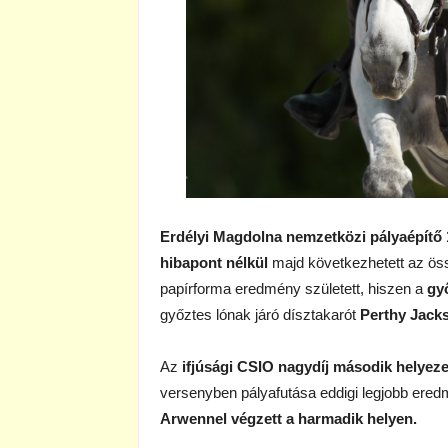
Erdélyi Magdolna nemzetközi pályaépítő 13
hibapont nélkül
majd következhetett az öss
papírforma eredmény született, hiszen a
gy
győztes lónak járó dísztakarót
Perthy Jack
Az
ifjúsági CSIO nagydíj második helyeze
versenyben pályafutása eddigi legjobb ered
Arwennel végzett a harmadik helyen.