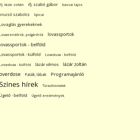
ifj. szabó gábor
ifj. lázár zoltán
kassai lajos
krucsó szabolcs
lipicai
Lovaglás gyerekeknek
lovassportok
Lovasrendőrök; polgárőrök
lovassportok - belföld
Lovassportok - külföld
Lovastusa - belföld
lázár zoltán
lázár vilmos
Lovastusa - külföld
overdose
Programajánló
Paták; lábak
Színes hírek
Túraútvonalak
Ügető - belföld
Ügető eredmények