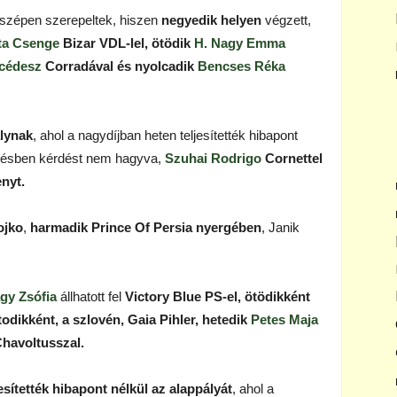
is szépen szerepeltek, hiszen
negyedik helyen
végzett,
ta Csenge
Bizar VDL-lel,
ötödik
H. Nagy Emma
cédesz
Corradával és nyolcadik
Bencses Réka
lynak
, ahol a nagydíjban heten teljesítették hibapont
tésben kérdést nem hagyva,
Szuhai Rodrigo
Cornettel
nyt.
ojko
,
harmadik Prince Of Persia nyergében
, Janik
gy Zsófia
állhatott fel
Victory Blue PS-el,
ötödikként
todikként, a szlovén, Gaia Pihler, hetedik
Petes Maja
havoltusszal.
sítették hibapont nélkül az alappályát
, ahol a