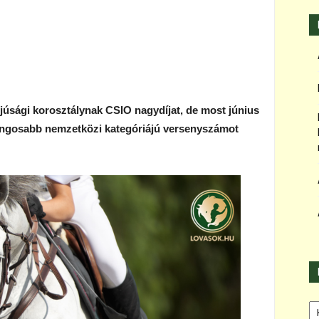
júsági korosztálynak CSIO nagydíjat, de most június
rangosabb nemzetközi kategóriájú versenyszámot
Ka