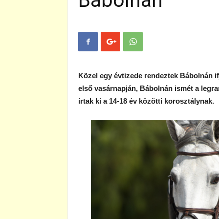
Bábolnán
Közel egy évtizede rendeztek Bábolnán if
első vasárnapján, Bábolnán ismét a leg
írtak ki a 14-18 év közötti korosztálynak.