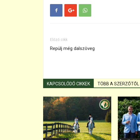
Előző cikk
Repülj még dalszöveg
KAPCSOLÓDÓ CIKKEK
TÖBB A SZERZŐTŐL