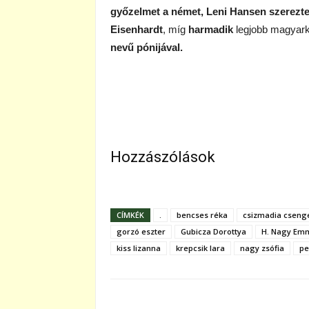
győzelmet a német, Leni Hansen szerezt
Eisenhardt
, míg
harmadik
legjobb magyar
nevű pónijával.
Hozzászólások
CÍMKÉK
.
bencses réka
csizmadia cseng
gorzó eszter
Gubicza Dorottya
H. Nagy Em
kiss lizanna
krepcsik lara
nagy zsófia
pe