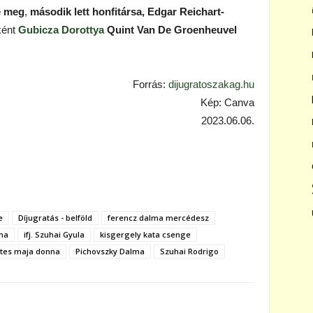
e meg
,
második lett honfitársa, Edgar Reichart-
ként
Gubicza Dorottya
Quint Van De Groenheuvel
Forrás:
dijugratoszakag.hu
Kép: Canva
2023.06.06.
e
Díjugratás - belföld
ferencz dalma mercédesz
ma
ifj. Szuhai Gyula
kisgergely kata csenge
tes maja donna
Pichovszky Dalma
Szuhai Rodrigo