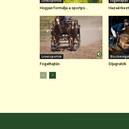
Lovassportok
Fogathajtás
Hogyan formálja a sportps...
Hazaérkezte
Lovassportok
Büszkesége
Fogathajtás
Díjugratók