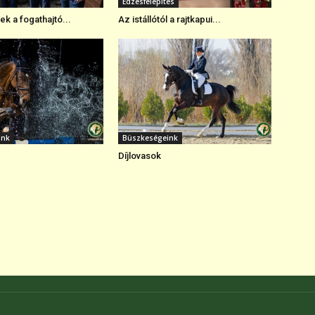
Edzésfelépítés
k a fogathajtó...
Az istállótól a rajtkapui...
ink
Büszkeségeink
Díjlovasok