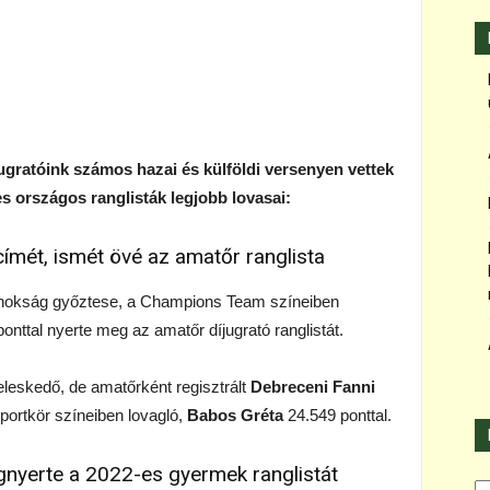
jugratóink számos hazai és külföldi versenyen vettek
es országos ranglisták legjobb lovasai:
mét, ismét övé az amatőr ranglista
ajnokság győztese, a Champions Team színeiben
onttal nyerte meg az amatőr díjugrató ranglistát.
leskedő, de amatőrként regisztrált
Debreceni Fanni
portkör színeiben lovagló,
Babos Gréta
24.549 ponttal.
gnyerte a 2022-es gyermek ranglistát
Ka