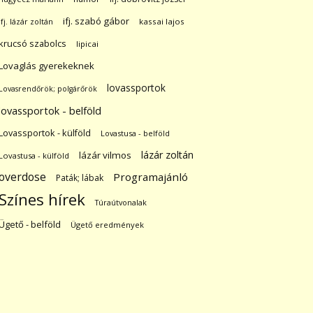
ifj. szabó gábor
ifj. lázár zoltán
kassai lajos
krucsó szabolcs
lipicai
Lovaglás gyerekeknek
lovassportok
Lovasrendőrök; polgárőrök
lovassportok - belföld
Lovassportok - külföld
Lovastusa - belföld
lázár zoltán
lázár vilmos
Lovastusa - külföld
overdose
Programajánló
Paták; lábak
Színes hírek
Túraútvonalak
Ügető - belföld
Ügető eredmények