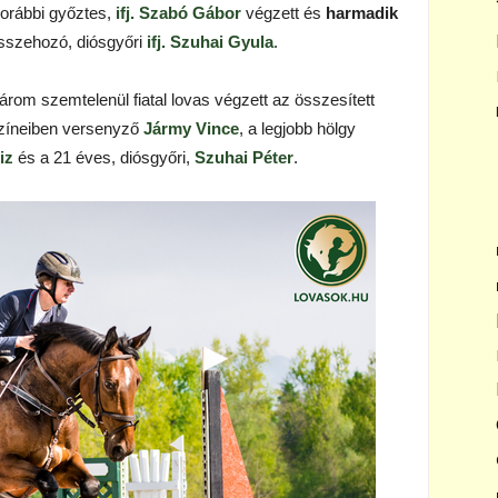
orábbi győztes,
ifj. Szabó Gábor
végzett és
harmadik
összehozó, diósgyőri
ifj. Szuhai Gyula
.
árom szemtelenül fiatal lovas végzett az összesített
színeiben versenyző
Jármy Vince
, a legjobb hölgy
iz
és a 21 éves, diósgyőri,
Szuhai Péter
.