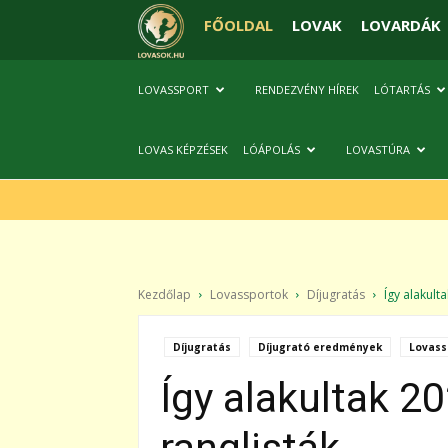
FŐOLDAL
LOVAK
LOVARDÁK
LOVASSPORT
RENDEZVÉNY HÍREK
LÓTARTÁS
LOVAS KÉPZÉSEK
LÓÁPOLÁS
LOVASTÚRA
Kezdőlap
Lovassportok
Díjugratás
Így alakultak
Díjugratás
Díjugrató eredmények
Lovass
Így alakultak 2