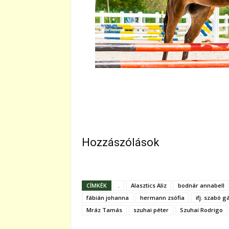
Hozzászólások
CÍMKÉK
.
Alasztics Aliz
bodnár annabell
fábián johanna
hermann zsófia
ifj. szabó g
Mráz Tamás
szuhai péter
Szuhai Rodrigo