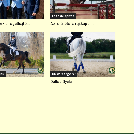
Edzésfelépítés
k a fogathajtó...
Az istállótól a rajtkapui...
ink
Büszkeségeink
Dallos Gyula