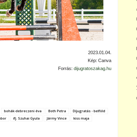
2023.01.04.
Kép: Canva
Forrás:
dijugratoszakag.hu
bohák-debreczeni éva
Both Petra
Díjugratás - belföld
ábor
ifj. Szuhai Gyula
Jármy Vince
kiss maja