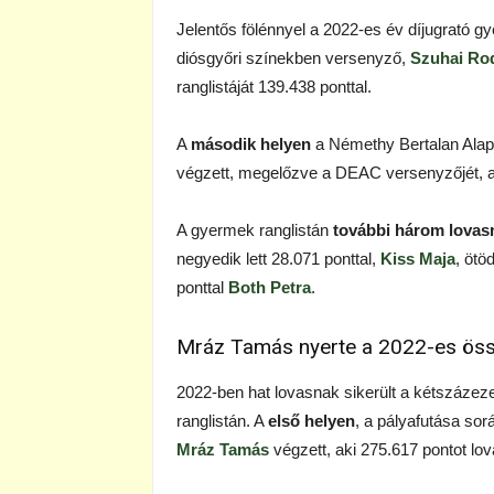
Jelentős fölénnyel a 2022-es év díjugrató 
diósgyőri színekben versenyző,
Szuhai Ro
ranglistáját 139.438 ponttal.
A
második helyen
a Némethy Bertalan Alapí
végzett, megelőzve a DEAC versenyzőjét, a
A gyermek ranglistán
további három lovasn
negyedik lett 28.071 ponttal,
Kiss Maja
, ötö
ponttal
Both Petra
.
Mráz Tamás nyerte a 2022-es össz
2022-ben hat lovasnak sikerült a kétszázeze
ranglistán. A
első helyen
, a pályafutása so
Mráz Tamás
végzett, aki 275.617 pontot lov