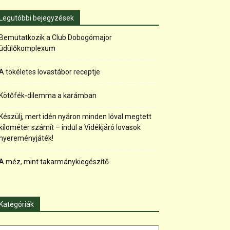
Legutóbbi bejegyzések
Bemutatkozik a Club Dobogómajor
üdülőkomplexum
A tökéletes lovastábor receptje
Kötőfék-dilemma a karámban
Készülj, mert idén nyáron minden lóval megtett
kilométer számít – indul a Vidékjáró lovasok
nyereményjáték!
A méz, mint takarmánykiegészítő
Kategóriák
tegóriák