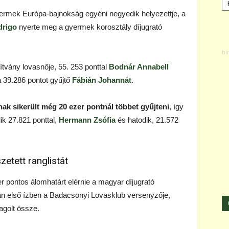
gyermek Európa-bajnokság egyéni negyedik helyezettje, a
drigo
nyerte meg a gyermek korosztály díjugrató
tvány lovasnője, 55. 253 ponttal
Bodnár Annabell
 39.286 pontot gyűjtő
Fábián Johannát
.
ak sikerült még 20 ezer pontnál többet gyűjteni
, így
dik 27.821 ponttal,
Hermann Zsófia
és hatodik, 21.572
etett ranglistát
r pontos álomhatárt elérnie a magyar díjugrató
rán első ízben a Badacsonyi Lovasklub versenyzője,
agolt össze.