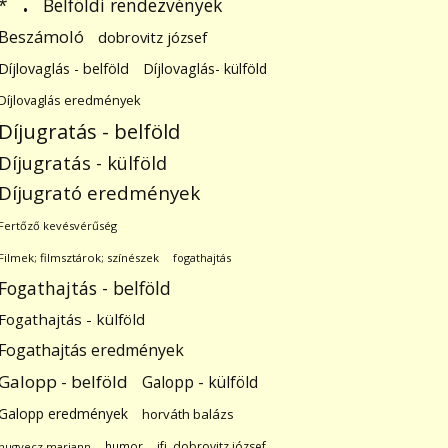
.
Belföldi rendezvények
*
Beszámoló
dobrovitz józsef
Díjlovaglás - belföld
Díjlovaglás- külföld
Díjlovaglás eredmények
Díjugratás - belföld
Díjugratás - külföld
Díjugrató eredmények
Fertőző kevésvérűség
Filmek; filmsztárok; színészek
fogathajtás
Fogathajtás - belföld
Fogathajtás - külföld
Fogathajtás eredmények
Galopp - belföld
Galopp - külföld
Galopp eredmények
horváth balázs
humor
ifj. dobrovitz józsef
hugyecz mariann