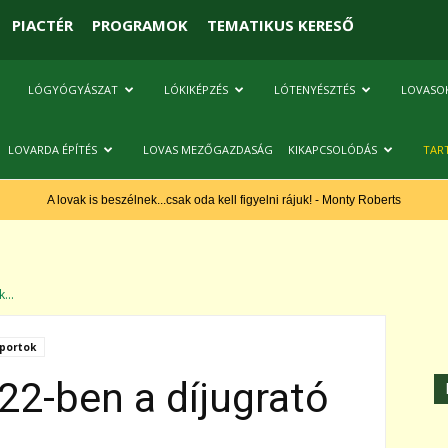
PIACTÉR
PROGRAMOK
TEMATIKUS KERESŐ
LÓGYÓGYÁSZAT
LÓKIKÉPZÉS
LÓTENYÉSZTÉS
LOVASO
LOVARDA ÉPÍTÉS
LOVAS MEZŐGAZDASÁG
KIKAPCSOLÓDÁS
TAR
A lovak is beszélnek...csak oda kell figyelni rájuk! - Monty Roberts
...
portok
022-ben a díjugrató