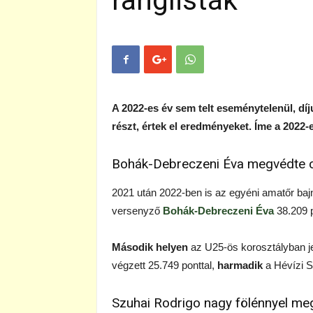
ranglisták
A 2022-es év sem telt eseménytelenül, dí
részt, értek el eredményeket. Íme a 2022-
Bohák-Debreczeni Éva megvédte cí
2021 után 2022-ben is az egyéni amatőr b
versenyző
Bohák-Debreczeni Éva
38.209 p
Második helyen
az U25-ös korosztályban je
végzett 25.749 ponttal,
harmadik
a Hévízi S
Szuhai Rodrigo nagy fölénnyel me