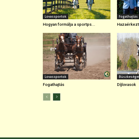
Lovassportok
Fogathajtás
Hogyan formálja a sportps...
Hazaérkezte
Lovassportok
Büszkesége
Fogathajtás
Díjlovasok