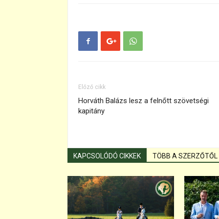
Előző cikk
Horváth Balázs lesz a felnőtt szövetségi
kapitány
KAPCSOLÓDÓ CIKKEK
TÖBB A SZERZŐTŐL