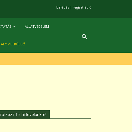
belépés
|
regisztráció
KTATÁS
ÁLLATVÉDELEM
TALOMBEKÜLDŐ
Iratkozz fel hírlevelünkre!