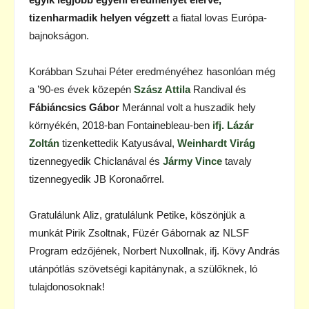
tizenharmadik helyen végzett
a fiatal lovas Európa-
bajnokságon.
Korábban Szuhai Péter eredményéhez hasonlóan még
a ’90-es évek közepén
Szász Attila
Randival és
Fábiáncsics Gábor
Meránnal volt a huszadik hely
környékén, 2018-ban Fontainebleau-ben
ifj. Lázár
Zoltán
tizenkettedik Katyusával,
Weinhardt Virág
tizennegyedik Chiclanával és
Jármy Vince
tavaly
tizennegyedik JB Koronaőrrel.
Gratulálunk Aliz, gratulálunk Petike, köszönjük a
munkát Pirik Zsoltnak, Füzér Gábornak az NLSF
Program edzőjének, Norbert Nuxollnak, ifj. Kövy András
utánpótlás szövetségi kapitánynak, a szülőknek, ló
tulajdonosoknak!