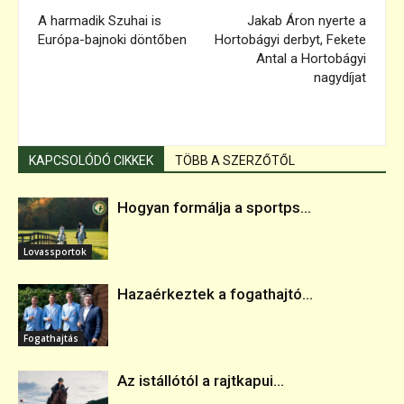
A harmadik Szuhai is
Jakab Áron nyerte a
Európa-bajnoki döntőben
Hortobágyi derbyt, Fekete
Antal a Hortobágyi
nagydíjat
KAPCSOLÓDÓ CIKKEK
TÖBB A SZERZŐTŐL
Hogyan formálja a sportps...
Lovassportok
Hazaérkeztek a fogathajtó...
Fogathajtás
Az istállótól a rajtkapui...