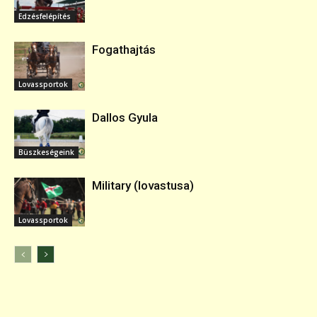
Edzésfelépítés
Fogathajtás
Lovassportok
Dallos Gyula
Büszkeségeink
Military (lovastusa)
Lovassportok