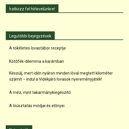
Iratkozz fel hírlevelünkre!
Legutóbbi bejegyzések
A tökéletes lovastábor receptje
Kötőfék-dilemma a karámban
Készülj, mert idén nyáron minden lóval megtett kilométer
számít – indul a Vidékjáró lovasok nyereményjáték!
A méz, mint takarmánykiegészítő
A lóúsztatás módjai és előnyei