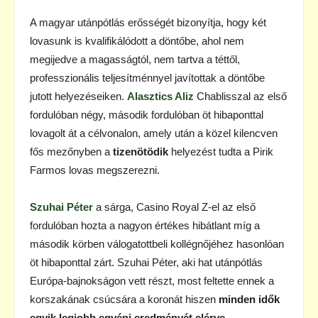
A magyar utánpótlás erősségét bizonyítja, hogy két
lovasunk is kvalifikálódott a döntőbe, ahol nem
megijedve a magasságtól, nem tartva a téttől,
professzionális teljesítménnyel javítottak a döntőbe
jutott helyezéseiken.
Alasztics Aliz
Chablisszal az első
fordulóban négy, második fordulóban öt hibaponttal
lovagolt át a célvonalon, amely után a közel kilencven
fős mezőnyben a
tizenötödik
helyezést tudta a Pirik
Farmos lovas megszerezni.
Szuhai Péter
a sárga, Casino Royal Z-el az első
fordulóban hozta a nagyon értékes hibátlant míg a
második körben válogatottbeli kollégnőjéhez hasonlóan
öt hibaponttal zárt. Szuhai Péter, aki hat utánpótlás
Európa-bajnokságon vett részt, most feltette ennek a
korszakának csúcsára a koronát hiszen
minden idők
egyik legjobb egyéni eredményét elérve,