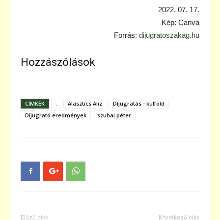
2022. 07. 17.
Kép: Canva
Forrás:
dijugratoszakag.hu
Hozzászólások
CÍMKÉK
.
Alasztics Aliz
Díjugratás - külföld
Díjugrató eredmények
szuhai péter
Előző cikk
Következő cikk