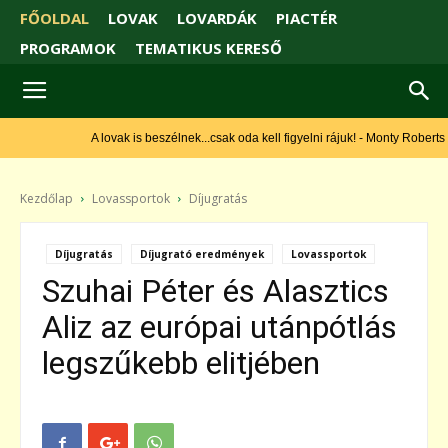
FŐOLDAL
LOVAK
LOVARDÁK
PIACTÉR
PROGRAMOK
TEMATIKUS KERESŐ
A lovak is beszélnek...csak oda kell figyelni rájuk! - Monty Roberts
Kezdőlap
Lovassportok
Díjugratás
Díjugratás
Díjugrató eredmények
Lovassportok
Szuhai Péter és Alasztics
Aliz az európai utánpótlás
legszűkebb elitjében