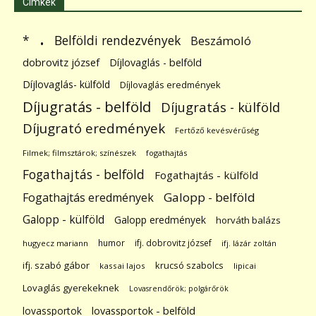
Címkék
.
Belföldi rendezvények
*
Beszámoló
dobrovitz józsef
Díjlovaglás - belföld
Díjlovaglás- külföld
Díjlovaglás eredmények
Díjugratás - belföld
Díjugratás - külföld
Díjugrató eredmények
Fertőző kevésvérűség
Filmek; filmsztárok; színészek
fogathajtás
Fogathajtás - belföld
Fogathajtás - külföld
Galopp - belföld
Fogathajtás eredmények
Galopp - külföld
Galopp eredmények
horváth balázs
humor
ifj. dobrovitz józsef
hugyecz mariann
ifj. lázár zoltán
ifj. szabó gábor
krucsó szabolcs
kassai lajos
lipicai
Lovaglás gyerekeknek
Lovasrendőrök; polgárőrök
lovassportok
lovassportok - belföld