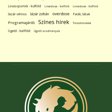
Lovassportok - külföld
Lovastusa - belföld
Lovastusa - külföld
overdose
lázár zoltán
lázár vilmos
Paták; lábak
Színes hírek
Programajánló
Túraútvonalak
Ügető - belföld
Ügető eredmények